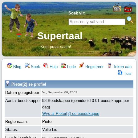
Soek vir:
Supertaal
Kom praat saam!
Blog
Soek
Hulp
Lede
Registreer
Teken aan
Tuis
Pieter[2] se profiel
Datum geregistreer:
Vr., September 06, 2002
Aantal boodskappe:
93 Boodskappe (gemiddeld 0.01 boodskappe per
dag)
Wys al Pieter[2] se boodskappe
Regte naam:
Pieter
Status:
Volle Lid
Laaste boodskap:
Vr., 20 Desember 2002 06:28