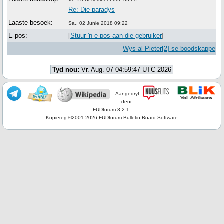
Re: Die paradys
Laaste besoek:
Sa., 02 Junie 2018 09:22
E-pos:
[
Stuur 'n e-pos aan die gebruiker
]
Wys al Pieter[2] se boodskappe
Tyd nou:
Vr. Aug. 07 04:59:47 UTC 2026
Aangedryf
deur:
FUDforum 3.2.1.
Kopiereg ©2001-2026
FUDforum Bulletin Board Software