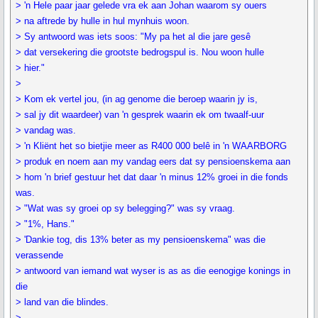
> 'n Hele paar jaar gelede vra ek aan Johan waarom sy ouers
> na aftrede by hulle in hul mynhuis woon.
> Sy antwoord was iets soos: "My pa het al die jare gesê
> dat versekering die grootste bedrogspul is. Nou woon hulle
> hier."
>
> Kom ek vertel jou, (in ag genome die beroep waarin jy is,
> sal jy dit waardeer) van 'n gesprek waarin ek om twaalf-uur
> vandag was.
> 'n Kliënt het so bietjie meer as R400 000 belê in 'n WAARBORG
> produk en noem aan my vandag eers dat sy pensioenskema aan
> hom 'n brief gestuur het dat daar 'n minus 12% groei in die fonds
was.
> "Wat was sy groei op sy belegging?" was sy vraag.
> "1%, Hans."
> 'Dankie tog, dis 13% beter as my pensioenskema" was die
verassende
> antwoord van iemand wat wyser is as as die eenogige konings in
die
> land van die blindes.
>