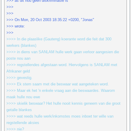
>>> as dit nou geen diskriminasie is
>>>
>>>
>>> On Mon, 20 Oct 2003 18:35:22 +0200, "Jonas"
>>> wrote:
>>>
>>>> In die plaaslike (Gauteng) koerante word die feit dat 300
werkers (blankes)
>>>> in diens van SANLAM hulle werk gaan verloor aangesien die
poste nou aan
>>>> regstellendes afgestaan word. Hiervolgens is SANLAM met
Afrikaner geld
>>>> gevestig.
>>>> Ek stem saam met die beswaar wat aangeteken word.
>>>> Maar ek het 'n enkele vraag aan die beswaardes. Waarom
maak hulle nou ewe
>>>> skielik beswaar? Het hulle nooit kennis geneem van die groot
getalle blankes
>>>> wat reeds hulle werk/inkomstes moes inboet ter wille van
regstellende aksies
>>>> nie?