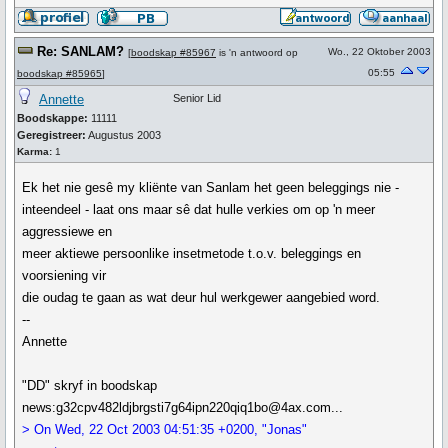
Re: SANLAM?
Wo., 22 Oktober 2003
[
boodskap #85967
is 'n antwoord op
05:55
boodskap #85965
]
Annette
Senior Lid
Boodskappe:
11111
Geregistreer:
Augustus 2003
Karma:
1
Ek het nie gesê my kliënte van Sanlam het geen beleggings nie -
inteendeel - laat ons maar sê dat hulle verkies om op 'n meer
aggressiewe en
meer aktiewe persoonlike insetmetode t.o.v. beleggings en
voorsiening vir
die oudag te gaan as wat deur hul werkgewer aangebied word.
--
Annette
"DD" skryf in boodskap
news:g32cpv482ldjbrgsti7g64ipn220qiq1bo@4ax.com...
> On Wed, 22 Oct 2003 04:51:35 +0200, "Jonas"