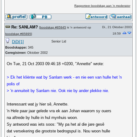
Rapporteer boodskap aan 'n moderator
Re: SANLAM?
Di., 21 Oktober 2003
[
boodskap #85945
is 'n antwoord op
18:59
boodskap #85895
]
DiDi[1]
Senior Lid
Boodskappe:
345
Geregistreer:
Oktober 2002
On Tue, 21 Oct 2003 09:46:18 +0200, "Annette" wrote:
> Ek het kliënte wat by Sanlam werk - en nie een van hulle het 'n
polis of
> 'n annuiteit by Sanlam nie. Ook nie by ander plekke nie.
Interessant wat jy hier sê, Annette.
'n Hele paar jaar gelede vra ek aan Johan waarom sy ouers
na aftrede by hulle in hul mynhuis woon.
Sy antwoord was iets soos: "My pa het al die jare gesê
dat versekering die grootste bedrogspul is. Nou woon hulle