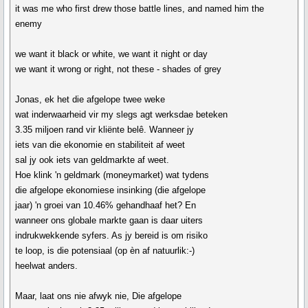
it was me who first drew those battle lines, and named him the
enemy
we want it black or white, we want it night or day
we want it wrong or right, not these - shades of grey
Jonas, ek het die afgelope twee weke
wat inderwaarheid vir my slegs agt werksdae beteken
3.35 miljoen rand vir kliënte belê. Wanneer jy
iets van die ekonomie en stabiliteit af weet
sal jy ook iets van geldmarkte af weet.
Hoe klink 'n geldmark (moneymarket) wat tydens
die afgelope ekonomiese insinking (die afgelope
jaar) 'n groei van 10.46% gehandhaaf het? En
wanneer ons globale markte gaan is daar uiters
indrukwekkende syfers. As jy bereid is om risiko
te loop, is die potensiaal (op èn af natuurlik:-)
heelwat anders.
Maar, laat ons nie afwyk nie, Die afgelope