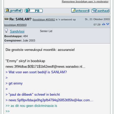
Rapporteer boodskap aan 'n moderator
Re: SANLAM?
Di., 21 Oktober 2003
[
boodskap #85892
is 'n antwoord op
07:29
boodskap #85890
]
Sandvlooi
Senior Lid
Boodskappe:
484
Geregistreer:
Julie 2003
Die grootste verneukspul moontlik: assuransie!
"Emmy" skryf in boodskap
news:3f94dbac$0$171$1b62eedf@news.wanadoo.nl...
> Wat voor een soort bedrijf is SANLAM?
>
> grt emmy
>
> "paul de dilbeek" schreef in bericht
> news:5pf8pv8dauje0hg3pfb4794q26853t85fe@4ax.com...
>> as dit nou geen diskriminasie is
>>