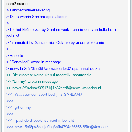
nnrp2.saix.net...
> Langtermynversekering.
> Dit is waarin Sanlam spesialiseer.
>
> Ek het kliënte wat by Sanlam werk - en nie een van hulle het 'n
polis of
> 'n annuiteit by Sanlam nie. Ook nie by ander plekke nie.
> --
> Annette
> "Sandvlooi" wrote in message
> news:bn2n94$55i$1@newsreader02.ops.uunet.co.za...
>> Die grootste verneukspul moontlik: assuransie!
>> "Emmy" wrote in message
>> news:3f94dbac$0$171$1b62eedf@news.wanadoo.nl...
>>> Wat voor een soort bedrijf is SANLAM?
>>>
>>> grt emmy
>>>
>>> "paul de dilbeek" schreef in bericht
>>> news:5pf8pv8dauje0hg3pfb4794q26853t85fe@4ax.com...