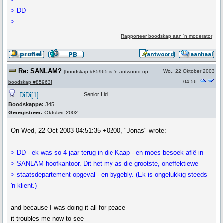
> DD
>
Rapporteer boodskap aan 'n moderator
Re: SANLAM?
Wo., 22 Oktober 2003
[
boodskap #85965
is 'n antwoord op
04:56
boodskap #85963
]
DiDi[1]
Senior Lid
Boodskappe:
345
Geregistreer:
Oktober 2002
On Wed, 22 Oct 2003 04:51:35 +0200, "Jonas" wrote:
> DD - ek was so 4 jaar terug in die Kaap - en moes besoek aflê in
> SANLAM-hoofkantoor. Dit het my as die grootste, oneffektiewe
> staatsdepartement opgeval - en bygebly. (Ek is ongelukkig steeds
'n klient.)
and because I was doing it all for peace
it troubles me now to see