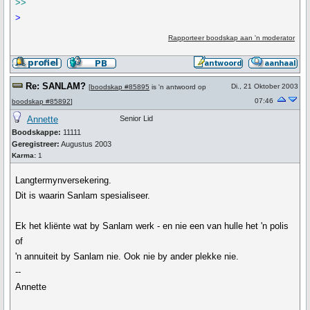
>>
>
Rapporteer boodskap aan 'n moderator
Re: SANLAM?
Di., 21 Oktober 2003
[
boodskap #85895
is 'n antwoord op
07:46
boodskap #85892
]
Annette
Senior Lid
Boodskappe:
11111
Geregistreer:
Augustus 2003
Karma:
1
Langtermynversekering.
Dit is waarin Sanlam spesialiseer.
Ek het kliënte wat by Sanlam werk - en nie een van hulle het 'n polis
of
'n annuiteit by Sanlam nie. Ook nie by ander plekke nie.
--
Annette