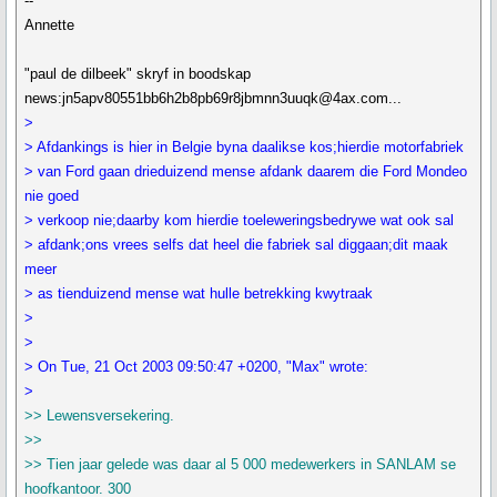
--
Annette
"paul de dilbeek" skryf in boodskap
news:jn5apv80551bb6h2b8pb69r8jbmnn3uuqk@4ax.com...
>
> Afdankings is hier in Belgie byna daalikse kos;hierdie motorfabriek
> van Ford gaan drieduizend mense afdank daarem die Ford Mondeo
nie goed
> verkoop nie;daarby kom hierdie toeleweringsbedrywe wat ook sal
> afdank;ons vrees selfs dat heel die fabriek sal diggaan;dit maak
meer
> as tienduizend mense wat hulle betrekking kwytraak
>
>
> On Tue, 21 Oct 2003 09:50:47 +0200, "Max" wrote:
>
>> Lewensversekering.
>>
>> Tien jaar gelede was daar al 5 000 medewerkers in SANLAM se
hoofkantoor. 300