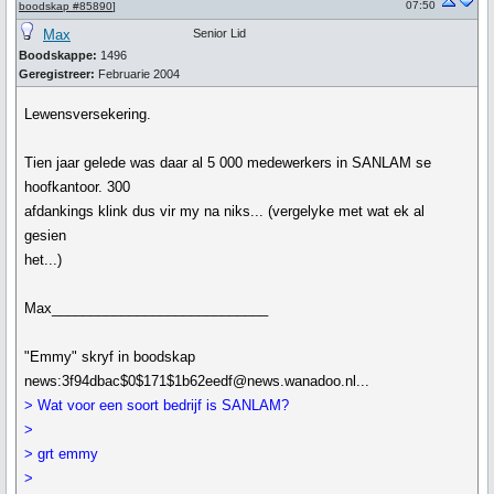
07:50
boodskap #85890
]
Max
Senior Lid
Boodskappe:
1496
Geregistreer:
Februarie 2004
Lewensversekering.
Tien jaar gelede was daar al 5 000 medewerkers in SANLAM se
hoofkantoor. 300
afdankings klink dus vir my na niks... (vergelyke met wat ek al
gesien
het...)
Max____________________________
"Emmy" skryf in boodskap
news:3f94dbac$0$171$1b62eedf@news.wanadoo.nl...
> Wat voor een soort bedrijf is SANLAM?
>
> grt emmy
>