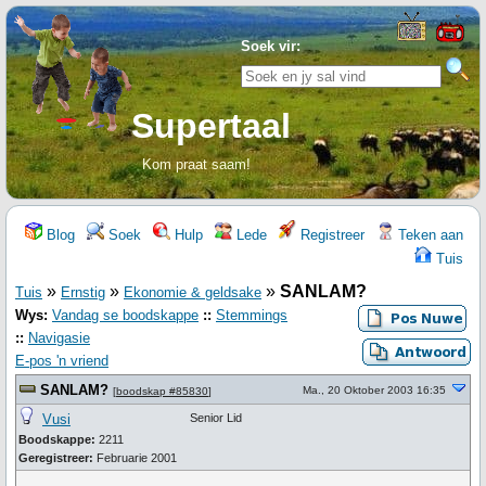
Soek vir:
Supertaal
Kom praat saam!
Blog
Soek
Hulp
Lede
Registreer
Teken aan
Tuis
»
»
»
SANLAM?
Tuis
Ernstig
Ekonomie & geldsake
Wys:
Vandag se boodskappe
::
Stemmings
::
Navigasie
E-pos 'n vriend
SANLAM?
Ma., 20 Oktober 2003 16:35
[
boodskap #85830
]
Vusi
Senior Lid
Boodskappe:
2211
Geregistreer:
Februarie 2001