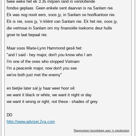
twee weke het ek 3.35 miljoen rand in verskillende
fondse geplaas. Geen enkele sent daarvan is na Sanlam nie.
Ek was nog nooit eers, soos jy, in Sanlam se hoofkantoor nie.
Ek is nie, soos jy, 'n kliënt van Sanlam nie. Ek het nie, soos jy,
die vertroue in Sanlam om my finansiële toekoms deur hulle
groei te laat bepaal nie.
Maar soos Marie-Lynn Hammond gesê het:
"and I said - hey major, don't you know who I am
I'm one of the ones who stopped Vietnam
I'm a peacenik major, now don't you see
we've both just met the enemy"
en bietjie later sal jy haar weer hoor sê:
we want it black or white, we want it night or day
we want it wrong or right, not these - shades of grey
DD
http://www.adviser.2ya.com
Rapporteer boodskap aan 'n moderator