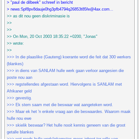
> "paul de dilbeek" schreef in bericht
> news:5pf8pv8dauje0hg3pfb4794q26853t85fe@4ax.com...
>> as dit nou geen diskriminasie is
>>
>>
>> On Mon, 20 Oct 2003 18:35:22 +0200, "Jonas"
>> wrote:
>>
>>> In die plaaslike (Gauteng) koerante word die feit dat 300 werkers
(blankes)
>>> in diens van SANLAM hulle werk gaan verloor aangesien die
poste nou aan
>>> regstellendes afgestaan word. Hiervolgens is SANLAM met
Afrikaner geld
>>> gevestig.
>>> Ek stem saam met die beswaar wat aangeteken word.
>>> Maar ek het 'n enkele vraag aan die beswaardes. Waarom maak
hulle nou ewe
>>> skielik beswaar? Het hulle nooit kennis geneem van die groot
getalle blankes
>>> wat reeds hulle werk/inkomstes moes inboet ter wille van