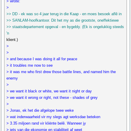
> wrote:
>
>> DD - ek was so 4 jaar terug in die Kaap - en moes besoek aflê in
>> SANLAM-hoofkantoor. Dit het my as die grootste, oneffektiewe
>> staatsdepartement opgeval - en bygebly. (Ek is ongelukkig steeds
'n
klient.)
>
>
> and because I was doing it all for peace
> it troubles me now to see
> it was me who first drew those battle lines, and named him the
enemy
>
> we want it black or white, we want it night or day
> we want it wrong or right, not these - shades of grey
>
> Jonas, ek het die afgelope twee weke
> wat inderwaarheid vir my slegs agt werksdae beteken
> 3.35 miljoen rand vir kliënte belê. Wanneer jy
> iets van die ekonomie en stabiliteit af weet