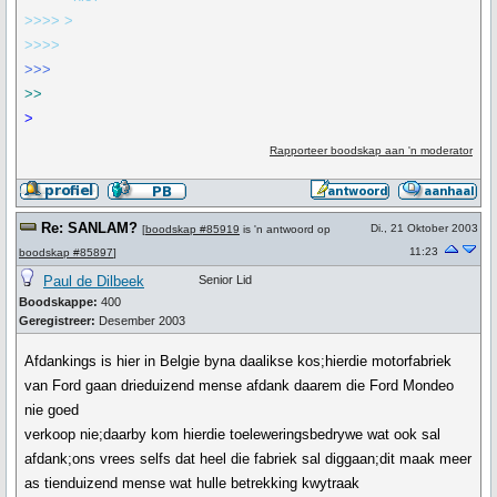
>>>> >
>>>>
>>>
>>
>
Rapporteer boodskap aan 'n moderator
Re: SANLAM?
Di., 21 Oktober 2003
[
boodskap #85919
is 'n antwoord op
11:23
boodskap #85897
]
Paul de Dilbeek
Senior Lid
Boodskappe:
400
Geregistreer:
Desember 2003
Afdankings is hier in Belgie byna daalikse kos;hierdie motorfabriek
van Ford gaan drieduizend mense afdank daarem die Ford Mondeo
nie goed
verkoop nie;daarby kom hierdie toeleweringsbedrywe wat ook sal
afdank;ons vrees selfs dat heel die fabriek sal diggaan;dit maak meer
as tienduizend mense wat hulle betrekking kwytraak