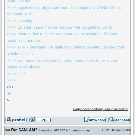
poste nou aan
>>>> regstellendes afgestaan word. Hiervolgens is SANLAM met
Afrikaner geld
>>>> gevestig.
>>>> Ek stem saam met die beswaar wat aangeteken word.
>>>> Maar ek het 'n enkele vraag aan die beswaardes. Waarom
maak hulle nou ewe
>>>> skielik beswaar? Het hulle nooit kennis geneem van die groot
getalle blankes
>>>> wat reeds hulle werk/inkomstes moes inboet ter wille van
regstellende aksies
>>>> nie?
>>>>
>>>
>>
>
Rapporteer boodskap aan 'n moderator
Re: SANLAM?
Di., 21 Oktober 2003
[
boodskap #85897
is 'n antwoord op