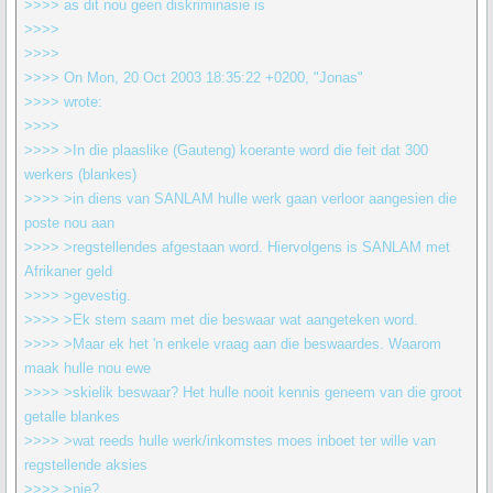
>>>> as dit nou geen diskriminasie is
>>>>
>>>>
>>>> On Mon, 20 Oct 2003 18:35:22 +0200, "Jonas"
>>>> wrote:
>>>>
>>>> >In die plaaslike (Gauteng) koerante word die feit dat 300
werkers (blankes)
>>>> >in diens van SANLAM hulle werk gaan verloor aangesien die
poste nou aan
>>>> >regstellendes afgestaan word. Hiervolgens is SANLAM met
Afrikaner geld
>>>> >gevestig.
>>>> >Ek stem saam met die beswaar wat aangeteken word.
>>>> >Maar ek het 'n enkele vraag aan die beswaardes. Waarom
maak hulle nou ewe
>>>> >skielik beswaar? Het hulle nooit kennis geneem van die groot
getalle blankes
>>>> >wat reeds hulle werk/inkomstes moes inboet ter wille van
regstellende aksies
>>>> >nie?