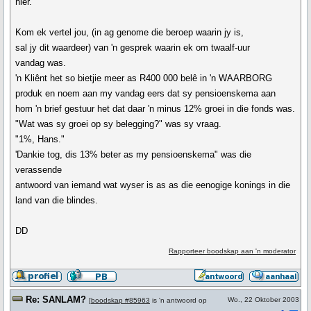
hier."
Kom ek vertel jou, (in ag genome die beroep waarin jy is,
sal jy dit waardeer) van 'n gesprek waarin ek om twaalf-uur
vandag was.
'n Kliênt het so bietjie meer as R400 000 belê in 'n WAARBORG
produk en noem aan my vandag eers dat sy pensioenskema aan
hom 'n brief gestuur het dat daar 'n minus 12% groei in die fonds was.
"Wat was sy groei op sy belegging?" was sy vraag.
"1%, Hans."
'Dankie tog, dis 13% beter as my pensioenskema" was die
verassende
antwoord van iemand wat wyser is as as die eenogige konings in die
land van die blindes.
DD
Rapporteer boodskap aan 'n moderator
Re: SANLAM?
Wo., 22 Oktober 2003
[
boodskap #85963
is 'n antwoord op