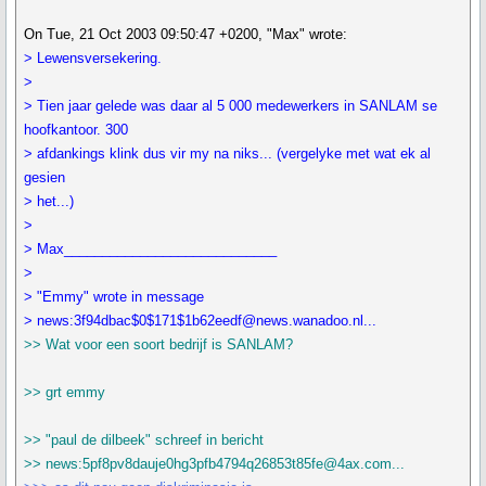
On Tue, 21 Oct 2003 09:50:47 +0200, "Max" wrote:
> Lewensversekering.
>
> Tien jaar gelede was daar al 5 000 medewerkers in SANLAM se
hoofkantoor. 300
> afdankings klink dus vir my na niks... (vergelyke met wat ek al
gesien
> het...)
>
> Max____________________________
>
> "Emmy" wrote in message
> news:3f94dbac$0$171$1b62eedf@news.wanadoo.nl...
>> Wat voor een soort bedrijf is SANLAM?
>> grt emmy
>> "paul de dilbeek" schreef in bericht
>> news:5pf8pv8dauje0hg3pfb4794q26853t85fe@4ax.com...