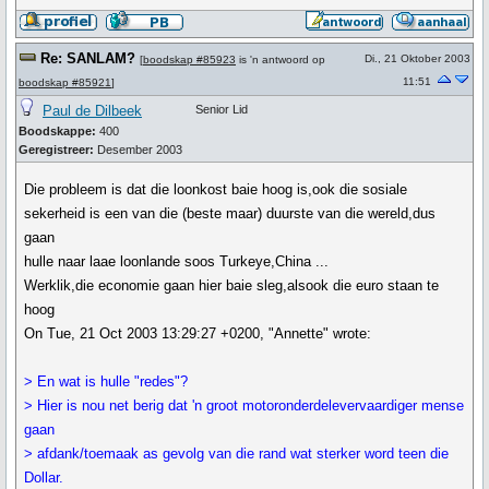
Re: SANLAM?
Di., 21 Oktober 2003
[
boodskap #85923
is 'n antwoord op
11:51
boodskap #85921
]
Paul de Dilbeek
Senior Lid
Boodskappe:
400
Geregistreer:
Desember 2003
Die probleem is dat die loonkost baie hoog is,ook die sosiale
sekerheid is een van die (beste maar) duurste van die wereld,dus
gaan
hulle naar laae loonlande soos Turkeye,China ...
Werklik,die economie gaan hier baie sleg,alsook die euro staan te
hoog
On Tue, 21 Oct 2003 13:29:27 +0200, "Annette" wrote:
> En wat is hulle "redes"?
> Hier is nou net berig dat 'n groot motoronderdelevervaardiger mense
gaan
> afdank/toemaak as gevolg van die rand wat sterker word teen die
Dollar.