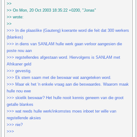
>>
>> On Mon, 20 Oct 2003 18:35:22 +0200, "Jonas"
>> wrote:
>>
>>> In die plaaslike (Gauteng) koerante word die feit dat 300 werkers
(blankes)
>>> in diens van SANLAM hulle werk gaan verloor aangesien die
poste nou aan
>>> regstellendes afgestaan word. Hiervolgens is SANLAM met
Afrikaner geld
>>> gevestig.
>>> Ek stem saam met die beswaar wat aangeteken word.
>>> Maar ek het 'n enkele vraag aan die beswaardes. Waarom maak
hulle nou ewe
>>> skielik beswaar? Het hulle nooit kennis geneem van die groot
getalle blankes
>>> wat reeds hulle werk/inkomstes moes inboet ter wille van
regstellende aksies
>>> nie?
>>>