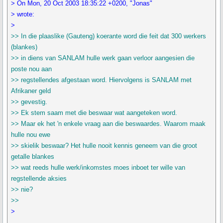
> On Mon, 20 Oct 2003 18:35:22 +0200, "Jonas"
> wrote:
>
>> In die plaaslike (Gauteng) koerante word die feit dat 300 werkers
(blankes)
>> in diens van SANLAM hulle werk gaan verloor aangesien die
poste nou aan
>> regstellendes afgestaan word. Hiervolgens is SANLAM met
Afrikaner geld
>> gevestig.
>> Ek stem saam met die beswaar wat aangeteken word.
>> Maar ek het 'n enkele vraag aan die beswaardes. Waarom maak
hulle nou ewe
>> skielik beswaar? Het hulle nooit kennis geneem van die groot
getalle blankes
>> wat reeds hulle werk/inkomstes moes inboet ter wille van
regstellende aksies
>> nie?
>>
>