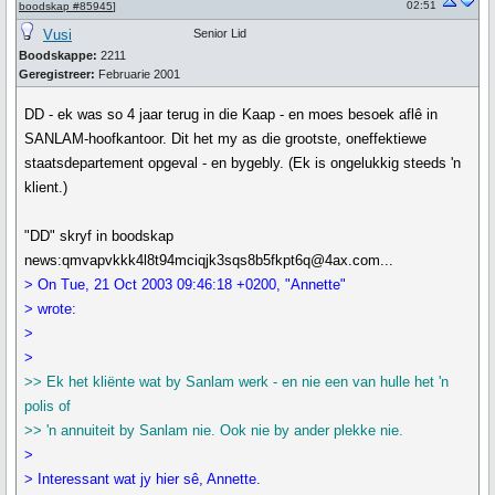
02:51
boodskap #85945
]
Vusi
Senior Lid
Boodskappe:
2211
Geregistreer:
Februarie 2001
DD - ek was so 4 jaar terug in die Kaap - en moes besoek aflê in
SANLAM-hoofkantoor. Dit het my as die grootste, oneffektiewe
staatsdepartement opgeval - en bygebly. (Ek is ongelukkig steeds 'n
klient.)
"DD" skryf in boodskap
news:qmvapvkkk4l8t94mciqjk3sqs8b5fkpt6q@4ax.com...
> On Tue, 21 Oct 2003 09:46:18 +0200, "Annette"
> wrote:
>
>
>> Ek het kliënte wat by Sanlam werk - en nie een van hulle het 'n
polis of
>> 'n annuiteit by Sanlam nie. Ook nie by ander plekke nie.
>
> Interessant wat jy hier sê, Annette.