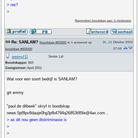
> nie?
>
Rapporteer boodskap aan 'n moderator
Re: SANLAM?
Di., 21 Oktober 2003
[
boodskap #85890
is 'n antwoord op
07:06
boodskap #85849
]
emmy[1]
Senior Lid
Boodskappe:
865
Geregistreer:
April 2001
Wat voor een soort bedrijf is SANLAM?
grt emmy
"paul de dilbeek" skryf in boodskap
news:5pf8pv8dauje0hg3pfb4794q26853t85fe@4ax.com...
> as dit nou geen diskriminasie is
>
>