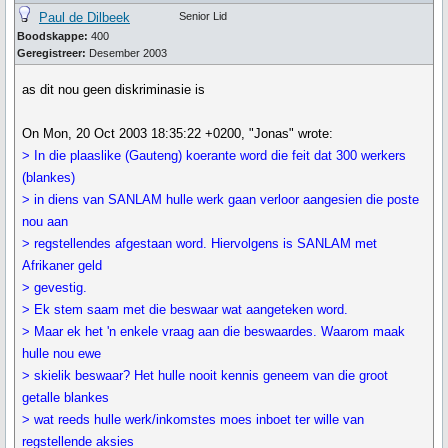
Paul de Dilbeek
Senior Lid
Boodskappe:
400
Geregistreer:
Desember 2003
as dit nou geen diskriminasie is
On Mon, 20 Oct 2003 18:35:22 +0200, "Jonas" wrote:
> In die plaaslike (Gauteng) koerante word die feit dat 300 werkers
(blankes)
> in diens van SANLAM hulle werk gaan verloor aangesien die poste
nou aan
> regstellendes afgestaan word. Hiervolgens is SANLAM met
Afrikaner geld
> gevestig.
> Ek stem saam met die beswaar wat aangeteken word.
> Maar ek het 'n enkele vraag aan die beswaardes. Waarom maak
hulle nou ewe
> skielik beswaar? Het hulle nooit kennis geneem van die groot
getalle blankes
> wat reeds hulle werk/inkomstes moes inboet ter wille van
regstellende aksies