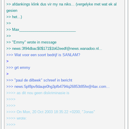
>> afdankings klink dus vir my na niks... (vergelyke met wat ek al
gesien
>> het...)
>>
>> Max____________________________
>>
>> "Emmy" wrote in message
>> news:3f94dbac$0$171$1b62eedf@news.wanadoo.nl...
>>> Wat voor een soort bedrijf is SANLAM?
>
>>> grt emmy
>
>>> "paul de dilbeek" schreef in bericht
>>> news:5pf8pv8dauje0hg3pfb4794q26853t85fe@4ax.com...
>>>> as dit nou geen diskriminasie is
>>>>
>>>>
>>>> On Mon, 20 Oct 2003 18:35:22 +0200, "Jonas"
>>>> wrote:
>>>>