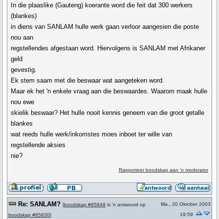
In die plaaslike (Gauteng) koerante word die feit dat 300 werkers
(blankes)
in diens van SANLAM hulle werk gaan verloor aangesien die poste
nou aan
regstellendes afgestaan word. Hiervolgens is SANLAM met Afrikaner
geld
gevestig.
Ek stem saam met die beswaar wat aangeteken word.
Maar ek het 'n enkele vraag aan die beswaardes. Waarom maak hulle
nou ewe
skielik beswaar? Het hulle nooit kennis geneem van die groot getalle
blankes
wat reeds hulle werk/inkomstes moes inboet ter wille van
regstellende aksies
nie?
Rapporteer boodskap aan 'n moderator
Re: SANLAM?
Ma., 20 Oktober 2003
[
boodskap #85849
is 'n antwoord op
19:59
boodskap #85830
]