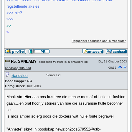
regstellende aksies
>>> nie?
>>>
>>
>
Rapporteer boodskap aan 'n moderator
Re: SANLAM?
Di., 21 Oktober 2003
[
boodskap #85906
is 'n antwoord op
08:52
boodskap #85895
]
Sandvlooi
Senior Lid
Boodskappe:
484
Geregistreer:
Julie 2003
Maak sin. Hier aan ons kus tree die mense mos af of hulle uit fashion
gaan....en oral hoor jy stories van hoe die assuransie hulle bedonner
het.
Is mos amper so erg soos die dokters wat hulle foute begrawe!
"Annette" skryf in boodskap news:bn2ocs$795$2@ctb-