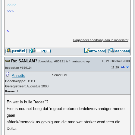
>>>>
>>>
>
Rapporteer boodskap aan 'n moderator
Re: SANLAM?
Di., 21 Oktober 2003
[
boodskap #85921
is 'n antwoord op
11:29
boodskap #85919
]
Annette
Senior Lid
Boodskappe:
11111
Geregistreer:
Augustus 2003
Karma:
1
En wat is hulle "redes"?
Hier is nou net berig dat 'n groot motoronderdelevervaardiger mense
gaan
afdank/toemaak as gevolg van die rand wat sterker word teen die
Dollar.