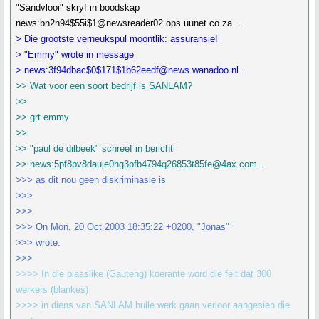
"Sandvlooi" skryf in boodskap
news:bn2n94$55i$1@newsreader02.ops.uunet.co.za...
> Die grootste verneukspul moontlik: assuransie!
> "Emmy" wrote in message
> news:3f94dbac$0$171$1b62eedf@news.wanadoo.nl...
>> Wat voor een soort bedrijf is SANLAM?
>>
>> grt emmy
>>
>> "paul de dilbeek" schreef in bericht
>> news:5pf8pv8dauje0hg3pfb4794q26853t85fe@4ax.com...
>>> as dit nou geen diskriminasie is
>>>
>>>
>>> On Mon, 20 Oct 2003 18:35:22 +0200, "Jonas"
>>> wrote:
>>>
>>>> In die plaaslike (Gauteng) koerante word die feit dat 300
werkers (blankes)
>>>> in diens van SANLAM hulle werk gaan verloor aangesien die