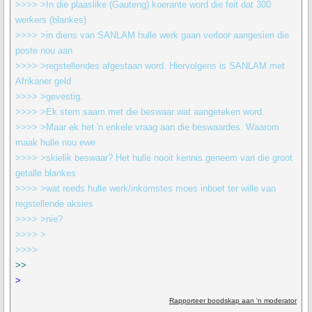
>>>> >In die plaaslike (Gauteng) koerante word die feit dat 300
werkers (blankes)
>>>> >in diens van SANLAM hulle werk gaan verloor aangesien die
poste nou aan
>>>> >regstellendes afgestaan word. Hiervolgens is SANLAM met
Afrikaner geld
>>>> >gevestig.
>>>> >Ek stem saam met die beswaar wat aangeteken word.
>>>> >Maar ek het 'n enkele vraag aan die beswaardes. Waarom
maak hulle nou ewe
>>>> >skielik beswaar? Het hulle nooit kennis geneem van die groot
getalle blankes
>>>> >wat reeds hulle werk/inkomstes moes inboet ter wille van
regstellende aksies
>>>> >nie?
>>>> >
>>>>
>>
>
Rapporteer boodskap aan 'n moderator