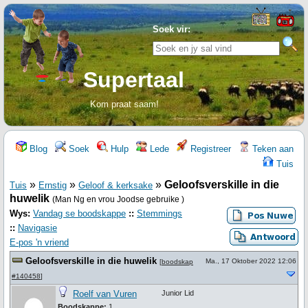
Soek vir:
Supertaal
Kom praat saam!
Blog
Soek
Hulp
Lede
Registreer
Teken aan
Tuis
»
»
»
Geloofsverskille in die
Tuis
Ernstig
Geloof & kerksake
huwelik
(Man Ng en vrou Joodse gebruike )
Wys:
Vandag se boodskappe
::
Stemmings
::
Navigasie
E-pos 'n vriend
Geloofsverskille in die huwelik
Ma., 17 Oktober 2022 12:06
[
boodskap
#140458
]
Roelf van Vuren
Junior Lid
Boodskappe:
1