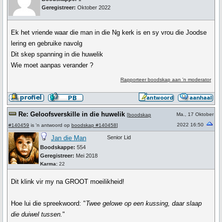
Geregistreer:
Oktober 2022
Ek het vriende waar die man in die Ng kerk is en sy vrou die Joodse
lering en gebruike navolg
Dit skep spanning in die huwelik
Wie moet aanpas verander ?
Rapporteer boodskap aan 'n moderator
Re: Geloofsverskille in die huwelik
Ma., 17 Oktober
[
boodskap
2022 16:50
#140459
is 'n antwoord op
boodskap #140458
]
Jan die Man
Senior Lid
Boodskappe:
554
Geregistreer:
Mei 2018
Karma:
22
Dit klink vir my na GROOT moeilikheid!
Hoe lui die spreekwoord: "
Twee gelowe op een kussing, daar slaap
die duiwel tussen.
"