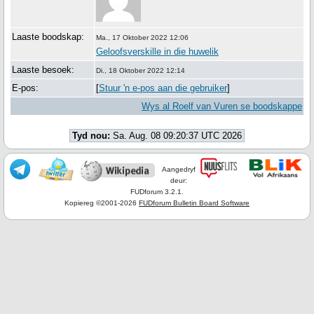
Laaste boodskap:
Ma., 17 Oktober 2022 12:06
Geloofsverskille in die huwelik
Laaste besoek:
Di., 18 Oktober 2022 12:14
E-pos:
[
Stuur 'n e-pos aan die gebruiker
]
Wys al Roelf van Vuren se boodskappe
Tyd nou:
Sa. Aug. 08 09:20:37 UTC 2026
Aangedryf
deur:
FUDforum 3.2.1.
Kopiereg ©2001-2026
FUDforum Bulletin Board Software