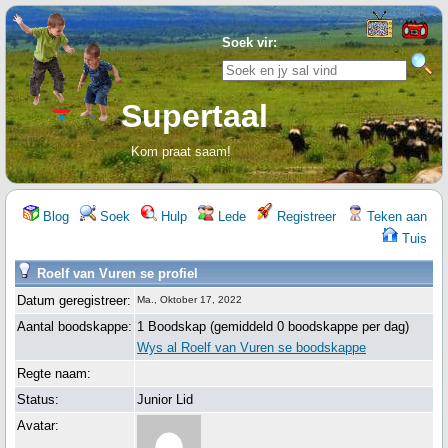
Soek vir:
Supertaal
Kom praat saam!
Blog
Soek
Hulp
Lede
Registreer
Teken aan
Tuis
Roelf van Vuren se profiel
Datum geregistreer:
Ma., Oktober 17, 2022
Aantal boodskappe:
1 Boodskap (gemiddeld 0 boodskappe per dag)
Wys al Roelf van Vuren se boodskappe
Regte naam:
Status:
Junior Lid
Avatar: