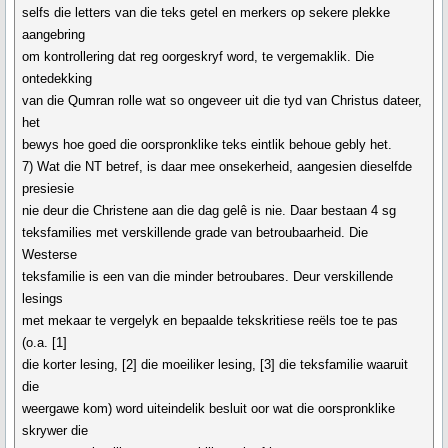
selfs die letters van die teks getel en merkers op sekere plekke
aangebring
om kontrollering dat reg oorgeskryf word, te vergemaklik. Die
ontedekking
van die Qumran rolle wat so ongeveer uit die tyd van Christus dateer,
het
bewys hoe goed die oorspronklike teks eintlik behoue gebly het.
7) Wat die NT betref, is daar mee onsekerheid, aangesien dieselfde
presiesie
nie deur die Christene aan die dag gelê is nie. Daar bestaan 4 sg
teksfamilies met verskillende grade van betroubaarheid. Die
Westerse
teksfamilie is een van die minder betroubares. Deur verskillende
lesings
met mekaar te vergelyk en bepaalde tekskritiese reëls toe te pas
(o.a. [1]
die korter lesing, [2] die moeiliker lesing, [3] die teksfamilie waaruit
die
weergawe kom) word uiteindelik besluit oor wat die oorspronklike
skrywer die