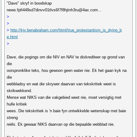
"Dave" skryf in boodskap
news:fpfi449sd7dinvv01tlvs6f7f8hjtnh3ru@4ax.com...
>
>
>
http://kjv.benabraham.com/html/true_protestantism_is_dying_b
e.html
>
Dave, die pogings om die NIV en NAV te diskrediteer op grond van
die
oorspronklike teks, hou gewoon geen water nie. Ek het gaan kyk na
die
webbladsy en wat die skrywer daarvan van tekskritiek weet is
skrikwekkend.
Mense wat NIKS van die vakgebied weet nie, moet versigtig met
hulle kritiek
wees. Die tekskritiek is 'n baie fyn ontwikkelde wetenskap met baie
streng
reëls. Ek gewaar NIKS daarvan op die bepaalde webblad nie.