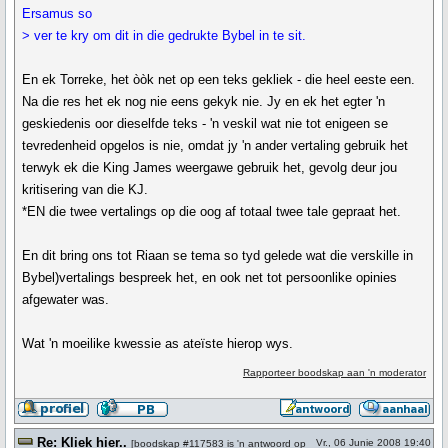
Ersamus so
> ver te kry om dit in die gedrukte Bybel in te sit.
En ek Torreke, het òòk net op een teks gekliek - die heel eeste een.
Na die res het ek nog nie eens gekyk nie. Jy en ek het egter 'n
geskiedenis oor dieselfde teks - 'n veskil wat nie tot enigeen se
tevredenheid opgelos is nie, omdat jy 'n ander vertaling gebruik het
terwyk ek die King James weergawe gebruik het, gevolg deur jou
kritisering van die KJ.
*EN die twee vertalings op die oog af totaal twee tale gepraat het.
En dit bring ons tot Riaan se tema so tyd gelede wat die verskille in
Bybel)vertalings bespreek het, en ook net tot persoonlike opinies
afgewater was.
Wat 'n moeilike kwessie as ateïste hierop wys.
Rapporteer boodskap aan 'n moderator
Re: Kliek hier..
Vr., 06 Junie 2008 19:40
[
boodskap #117583
is 'n antwoord op