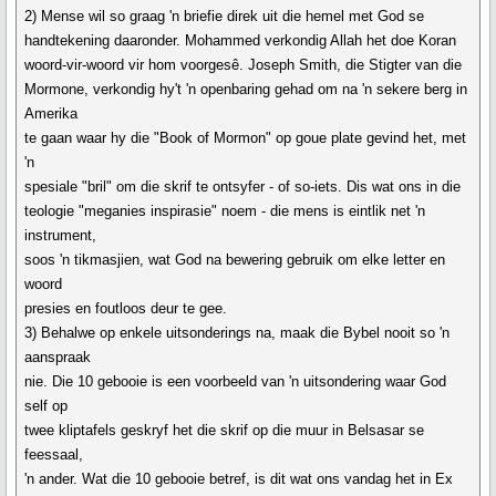
2) Mense wil so graag 'n briefie direk uit die hemel met God se
handtekening daaronder. Mohammed verkondig Allah het doe Koran
woord-vir-woord vir hom voorgesê. Joseph Smith, die Stigter van die
Mormone, verkondig hy't 'n openbaring gehad om na 'n sekere berg in
Amerika
te gaan waar hy die "Book of Mormon" op goue plate gevind het, met
'n
spesiale "bril" om die skrif te ontsyfer - of so-iets. Dis wat ons in die
teologie "meganies inspirasie" noem - die mens is eintlik net 'n
instrument,
soos 'n tikmasjien, wat God na bewering gebruik om elke letter en
woord
presies en foutloos deur te gee.
3) Behalwe op enkele uitsonderings na, maak die Bybel nooit so 'n
aanspraak
nie. Die 10 gebooie is een voorbeeld van 'n uitsondering waar God
self op
twee kliptafels geskryf het die skrif op die muur in Belsasar se
feessaal,
'n ander. Wat die 10 gebooie betref, is dit wat ons vandag het in Ex