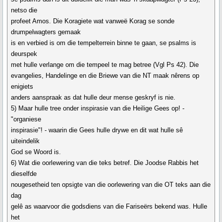
netso die
profeet Amos. Die Koragiete wat vanweë Korag se sonde
drumpelwagters gemaak
is en verbied is om die tempelterrein binne te gaan, se psalms is
deurspek
met hulle verlange om die tempeel te mag betree (Vgl Ps 42). Die
evangelies, Handelinge en die Briewe van die NT maak nêrens op
enigiets
anders aanspraak as dat hulle deur mense geskryf is nie.
5) Maar hulle tree onder inspirasie van die Heilige Gees op! -
"organiese
inspirasie"! - waarin die Gees hulle drywe en dit wat hulle sê
uiteindelik
God se Woord is.
6) Wat die oorlewering van die teks betref. Die Joodse Rabbis het
dieselfde
nougesetheid ten opsigte van die oorlewering van die OT teks aan die
dag
gelê as waarvoor die godsdiens van die Fariseërs bekend was. Hulle
het