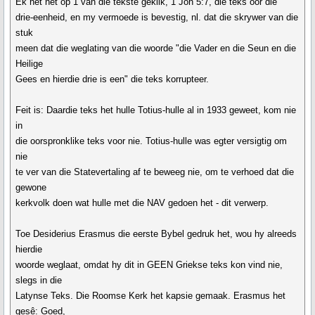
Ek het net op 1 van die tekste geklik, 1 Joh 5:7, die teks oor die
drie-eenheid, en my vermoede is bevestig, nl. dat die skrywer van die
stuk
meen dat die weglating van die woorde "die Vader en die Seun en die
Heilige
Gees en hierdie drie is een" die teks korrupteer.
Feit is: Daardie teks het hulle Totius-hulle al in 1933 geweet, kom nie
in
die oorspronklike teks voor nie. Totius-hulle was egter versigtig om
nie
te ver van die Statevertaling af te beweeg nie, om te verhoed dat die
gewone
kerkvolk doen wat hulle met die NAV gedoen het - dit verwerp.
Toe Desiderius Erasmus die eerste Bybel gedruk het, wou hy alreeds
hierdie
woorde weglaat, omdat hy dit in GEEN Griekse teks kon vind nie,
slegs in die
Latynse Teks. Die Roomse Kerk het kapsie gemaak. Erasmus het
gesê: Goed,