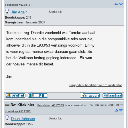
boodskap #117578
]
Jim Again
Senior Lid
Boodskappe:
245
Geregistreer:
Januarie 2007
Torreke is reg. Daardie voorbeeld wat Torreke aanhaal
kom inderdaad nie in die oorspronklike teks voor nie,
alhoewel dit in die 1933/53 vertalings voorkom. En hy
is weer reg dat mense swaar daaraan gaan sluk. So
het die Vatikaan bedrog gepleeg inderdaad ! Ek won-
der hoeveel mense dit besef.
Jim
Rapporteer boodskap aan 'n moderator
Re: Kliek hier..
Vr., 06 Junie 2008 19:52
[
boodskap #117585
is 'n antwoord op
boodskap #117583
]
Daun Johnson
Senior Lid
Boodskappe:
1155