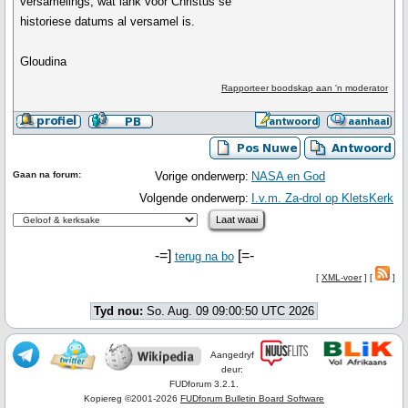
versamelings, wat lank voor Christus se
historiese datums al versamel is.
Gloudina
Rapporteer boodskap aan 'n moderator
Gaan na forum:
Vorige onderwerp:
NASA en God
Volgende onderwerp:
I.v.m. Za-drol op KletsKerk
-=]
[=-
terug na bo
[
XML-voer
] [
]
Tyd nou:
So. Aug. 09 09:00:50 UTC 2026
Aangedryf
deur:
FUDforum 3.2.1.
Kopiereg ©2001-2026
FUDforum Bulletin Board Software