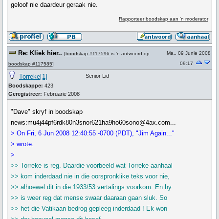
geloof nie daardeur geraak nie.
Rapporteer boodskap aan 'n moderator
Re: Kliek hier..
Ma., 09 Junie 2008
[
boodskap #117596
is 'n antwoord op
09:17
boodskap #117585
]
Torreke[1]
Senior Lid
Boodskappe:
423
Geregistreer:
Februarie 2008
"Dave" skryf in boodskap
news:mu4j44pf6rdk80n3snor621ha9ho60sono@4ax.com...
> On Fri, 6 Jun 2008 12:40:55 -0700 (PDT), "Jim Again..."
> wrote:
>
>> Torreke is reg. Daardie voorbeeld wat Torreke aanhaal
>> kom inderdaad nie in die oorspronklike teks voor nie,
>> alhoewel dit in die 1933/53 vertalings voorkom. En hy
>> is weer reg dat mense swaar daaraan gaan sluk. So
>> het die Vatikaan bedrog gepleeg inderdaad ! Ek won-