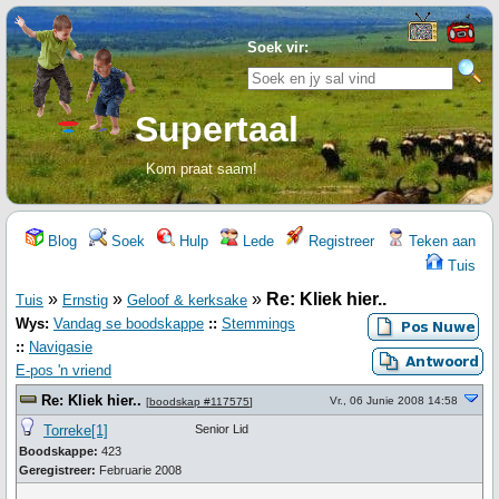
Soek vir:
Supertaal
Kom praat saam!
Blog
Soek
Hulp
Lede
Registreer
Teken aan
Tuis
»
»
»
Re: Kliek hier..
Tuis
Ernstig
Geloof & kerksake
Wys:
Vandag se boodskappe
::
Stemmings
::
Navigasie
E-pos 'n vriend
Re: Kliek hier..
Vr., 06 Junie 2008 14:58
[
boodskap #117575
]
Torreke[1]
Senior Lid
Boodskappe:
423
Geregistreer:
Februarie 2008