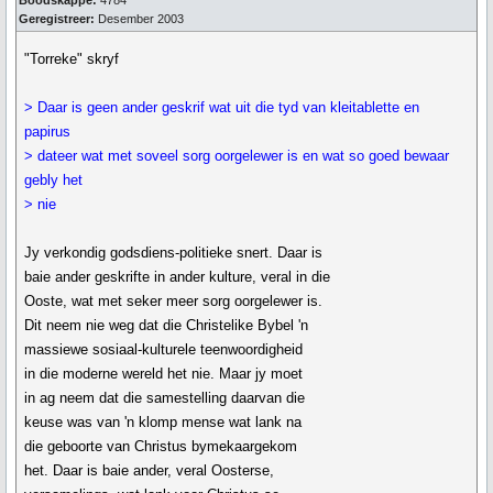
Boodskappe:
4784
Geregistreer:
Desember 2003
"Torreke" skryf
> Daar is geen ander geskrif wat uit die tyd van kleitablette en
papirus
> dateer wat met soveel sorg oorgelewer is en wat so goed bewaar
gebly het
> nie
Jy verkondig godsdiens-politieke snert. Daar is
baie ander geskrifte in ander kulture, veral in die
Ooste, wat met seker meer sorg oorgelewer is.
Dit neem nie weg dat die Christelike Bybel 'n
massiewe sosiaal-kulturele teenwoordigheid
in die moderne wereld het nie. Maar jy moet
in ag neem dat die samestelling daarvan die
keuse was van 'n klomp mense wat lank na
die geboorte van Christus bymekaargekom
het. Daar is baie ander, veral Oosterse,