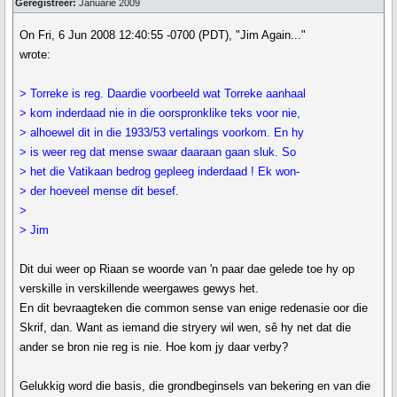
Geregistreer:
Januarie 2009
On Fri, 6 Jun 2008 12:40:55 -0700 (PDT), "Jim Again..."
wrote:
> Torreke is reg. Daardie voorbeeld wat Torreke aanhaal
> kom inderdaad nie in die oorspronklike teks voor nie,
> alhoewel dit in die 1933/53 vertalings voorkom. En hy
> is weer reg dat mense swaar daaraan gaan sluk. So
> het die Vatikaan bedrog gepleeg inderdaad ! Ek won-
> der hoeveel mense dit besef.
>
> Jim
Dit dui weer op Riaan se woorde van 'n paar dae gelede toe hy op
verskille in verskillende weergawes gewys het.
En dit bevraagteken die common sense van enige redenasie oor die
Skrif, dan. Want as iemand die stryery wil wen, sê hy net dat die
ander se bron nie reg is nie. Hoe kom jy daar verby?
Gelukkig word die basis, die grondbeginsels van bekering en van die