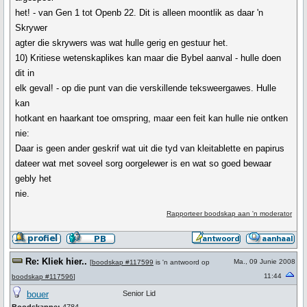
het! - van Gen 1 tot Openb 22. Dit is alleen moontlik as daar 'n
Skrywer
agter die skrywers was wat hulle gerig en gestuur het.
10) Kritiese wetenskaplikes kan maar die Bybel aanval - hulle doen
dit in
elk geval! - op die punt van die verskillende teksweergawes. Hulle
kan
hotkant en haarkant toe omspring, maar een feit kan hulle nie ontken
nie:
Daar is geen ander geskrif wat uit die tyd van kleitablette en papirus
dateer wat met soveel sorg oorgelewer is en wat so goed bewaar
gebly het
nie.
Rapporteer boodskap aan 'n moderator
Re: Kliek hier..
Ma., 09 Junie 2008
[
boodskap #117599
is 'n antwoord op
11:44
boodskap #117596
]
bouer
Senior Lid