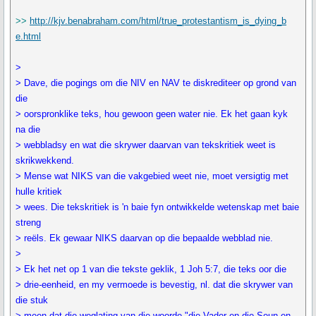
>>
http://kjv.benabraham.com/html/true_protestantism_is_dying_b
e.html
>
> Dave, die pogings om die NIV en NAV te diskrediteer op grond van
die
> oorspronklike teks, hou gewoon geen water nie. Ek het gaan kyk
na die
> webbladsy en wat die skrywer daarvan van tekskritiek weet is
skrikwekkend.
> Mense wat NIKS van die vakgebied weet nie, moet versigtig met
hulle kritiek
> wees. Die tekskritiek is 'n baie fyn ontwikkelde wetenskap met baie
streng
> reëls. Ek gewaar NIKS daarvan op die bepaalde webblad nie.
>
> Ek het net op 1 van die tekste geklik, 1 Joh 5:7, die teks oor die
> drie-eenheid, en my vermoede is bevestig, nl. dat die skrywer van
die stuk
> meen dat die weglating van die woorde "die Vader en die Seun en