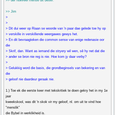
>> der hoeveel mense dit besef.
>> Jim
>
>
> Dit dui weer op Riaan se woorde van 'n paar dae gelede toe hy op
> verskille in verskillende weergawes gewys het.
> En dit bevraagteken die common sense van enige redenasie oor
die
> Skrif, dan. Want as iemand die stryery wil wen, sê hy net dat die
> ander se bron nie reg is nie. Hoe kom jy daar verby?
>
> Gelukkig word die basis, die grondbeginsels van bekering en van
die
> geloof nie daardeur geraak nie.
1.) Toe ek die eerste keer met tekskritiek te doen gekry het in my 1e
jaar
kweekskool, was dit 'n skok vir my geloof, nl. om uit te vind hoe
"menslik"
die Bybel in werklikheid is.