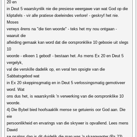
20 en
in Deut 5 waarskynlik nie die presiese weergawe van wat God op die
kliptafels - vir alle pratiese doeleindes verlore! - geskryf het nie.
Moses
verwys êrens na "die tien woorde" - teks het my nou ontgaan -
waaruit die
afleiding gemaak kan word dat die oorspronklike 10 gebooie uit slegs
10
woorde - elkeen 1 gebod! - bestaan het. As mens Ex 20 en Deut 5
vergelyk,
val die verskille dadelik op, en veral ten opsigte van die
Sabbatsgebod wat
in Ex 20 skeppinsgmatig en in Deut 5 verlossingsmatig gemotiveer
word. Wat
ons dus het, is waarskynlik 'n verwerking van die oorspronklike 10
woorde.
4) Die Bybel bied hoofsaaklik mense se getuienis oor God aan. Die
eie
persoonlikheid en ervarings van die skrywer is opvallend. Lees mens
Dawid
se psalms dan is dit duidelik die man was 'n skaapwagter (Ps 23),