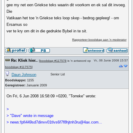
gee my net een Griekse teks waarin dit voorkom en ek sal dit invoeg.
Die
Vatikaan het toe 'n Griekse teks loop skep - bedrog gepleeg! - om
Ersamus so
ver te kry om dit in die gedrukte Bybel in te sit.
Rapporteer boodskap aan 'n moderator
Re: Kliek hier..
Vr., 06 Junie 2008 15:57
[
boodskap #117578
is 'n antwoord op
boodskap #117575
]
Daun Johnson
Senior Lid
Boodskappe:
1155
Geregistreer:
Januarie 2009
On Fri, 6 Jun 2008 16:58:09 +0200, "Torreke" wrote:
>
> "Dave" wrote in message
> news:fpfi449sd7dinvv01tlvs6f7f8hjtnh3ru@4ax.com...