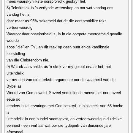
mees waarskynlikste oorspronklik geskryf het.
8) Tekskritiek is 'n verfynde wetenskap en oor wat vandag ons
vandag het is
daar meer as 95% sekerheid dat dit die oorspronklike teks
verteenwoordig.
Waaroor daar onsekerheid is, is in die oorgrote meerderheid gevalle
woorde
soos "die" en "'n", en dit raak op geen punt enige kardibnale
leerstelling
van die Christendom nie.
9) Wat ek aanvanklik as 'n skok vir my geloof ervaar het, het
uiteindelik
vir my een van die sterkste argumente oor die waarheid van die
Bybel as
Woord van God geword. Soveel verskillende mense het oor soveel
eeue so
eenders hulel ervaringe met God beskryf, 'n biblioteek van 66 boeke
is
uiteindelik in een bundel saamgevat, en verteenwoordig 'n duidelike
eenheid - een verhaal wat oor die tydeperk van duisende jare
afgespeel