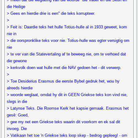
die Heilige
> Gees en hierdie drie is een" die teks korrupteer.
>
> Feit is: Daardie teks het hulle Totius-hulle al in 1933 geweet, kom
nie in
> die oorspronklike teks voor nie. Totius-hulle was egter versigtig om
nie
> te ver van die Statevertaling af te beweeg nie, om te verhoed dat
die gewone
> kerkvolk doen wat hulle met die NAV gedoen het - dit verwerp.
>
> Toe Desiderius Erasmus die eerste Bybel gedruk het, wou hy
alreeds hierdie
> woorde weglaat, omdat hy dit in GEEN Griekse teks kon vind nie,
slegs in die
> Latynse Teks. Die Roomse Kerk het kapsie gemaak. Erasmus het
gesê: Goed,
> gee my net een Griekse teks waarin dit voorkom en ek sal dit
invoeg. Die
> Vatikaan het toe 'n Griekse teks loop skep - bedrog gepleeg! - om