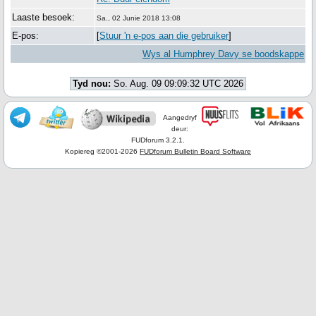
Laaste besoek:
Sa., 02 Junie 2018 13:08
E-pos:
[
Stuur 'n e-pos aan die gebruiker
]
Wys al Humphrey Davy se boodskappe
Tyd nou:
So. Aug. 09 09:09:32 UTC 2026
Aangedryf
deur:
FUDforum 3.2.1.
Kopiereg ©2001-2026
FUDforum Bulletin Board Software