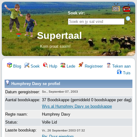
Soek vir:
Supertaal
Kom praat saam!
Blog
Soek
Hulp
Lede
Registreer
Teken aan
Tuis
Humphrey Davy se profiel
Datum geregistreer:
So., September 07, 2003
Aantal boodskappe:
37 Boodskappe (gemiddeld 0 boodskappe per dag)
Wys al Humphrey Davy se boodskappe
Regte naam:
Humphrey Davy
Status:
Volle Lid
Laaste boodskap:
Vr., 26 September 2003 07:32
Re: Duur eiendom