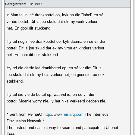
Geregistreer:
Julie 1999
'n Man tel 'n leë drankbottel op, kyk na die "label" en sê
vir die bottel: Dit is jou skuld dat ek my werk verloor
het. En gooi dit stukkend.
Hy tel nog 'n leë drankbottel op, kyk daarna en sê vir die
bottel: Dit is jou skuld dat ek my vrou en kinders verloor
het. En gooi dit ook stukkend.
Hy tel die derde leë drankbottel op, en sê vir die: Dit is
jou skuld dat ek my huis verloor het, en gooi die toe ook
stukkend.
Hy tel die vierde bottel op, wat vol is, en sê vir die
bottol: Moenie worry nie, jy het niks verkeerd gedoen nie.
* Sent from RemarQ
http://www.remarq.com
The Internet's
Discussion Network *
The fastest and easiest way to search and participate in Usenet -
Free!