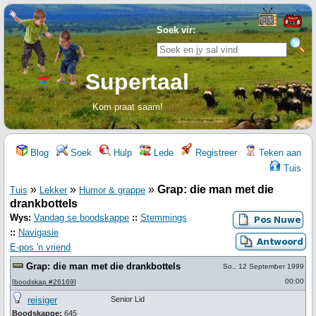
Soek vir:
Supertaal
Kom praat saam!
Blog
Soek
Hulp
Lede
Registreer
Teken aan
Tuis
»
»
»
Grap: die man met die
Tuis
Lekker
Humor & grappe
drankbottels
Wys:
Vandag se boodskappe
::
Stemmings
::
Navigasie
E-pos 'n vriend
Grap: die man met die drankbottels
So., 12 September 1999
00:00
[
boodskap #26169
]
reisiger
Senior Lid
Boodskappe:
645