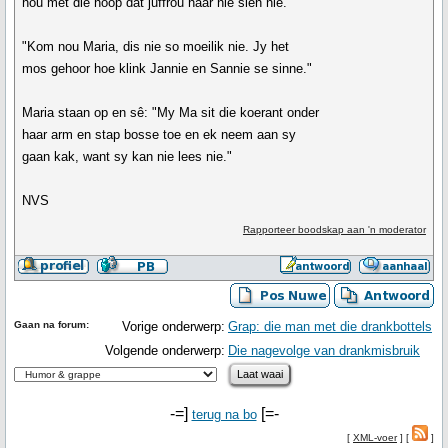
hou met die hoop dat juffrou haar nie sien nie.
"Kom nou Maria, dis nie so moeilik nie. Jy het
mos gehoor hoe klink Jannie en Sannie se sinne."
Maria staan op en sê: "My Ma sit die koerant onder
haar arm en stap bosse toe en ek neem aan sy
gaan kak, want sy kan nie lees nie."
NVS
Rapporteer boodskap aan 'n moderator
Gaan na forum:
Vorige onderwerp:
Grap: die man met die drankbottels
Volgende onderwerp:
Die nagevolge van drankmisbruik
-=]
[=-
terug na bo
[
XML-voer
] [
]