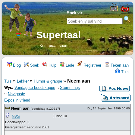
Soek vir:
Supertaal
Kom praat saam!
Blog
Soek
Hulp
Lede
Registreer
Teken aan
Tuis
»
»
»
Neem aan
Tuis
Lekker
Humor & grappe
Wys:
Vandag se boodskappe
::
Stemmings
::
Navigasie
E-pos 'n vriend
Neem aan
Di., 14 September 1999 00:00
[
boodskap #120517
]
NVS
Junior Lid
Boodskappe:
3
Geregistreer:
Februarie 2001