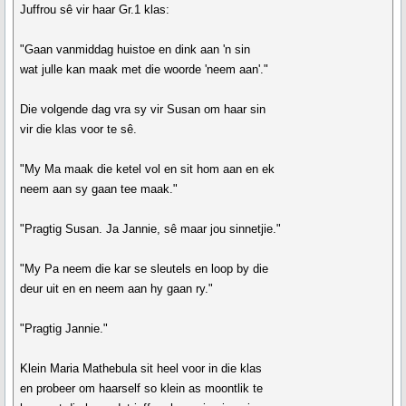
Juffrou sê vir haar Gr.1 klas:
"Gaan vanmiddag huistoe en dink aan 'n sin
wat julle kan maak met die woorde 'neem aan'."
Die volgende dag vra sy vir Susan om haar sin
vir die klas voor te sê.
"My Ma maak die ketel vol en sit hom aan en ek
neem aan sy gaan tee maak."
"Pragtig Susan. Ja Jannie, sê maar jou sinnetjie."
"My Pa neem die kar se sleutels en loop by die
deur uit en en neem aan hy gaan ry."
"Pragtig Jannie."
Klein Maria Mathebula sit heel voor in die klas
en probeer om haarself so klein as moontlik te