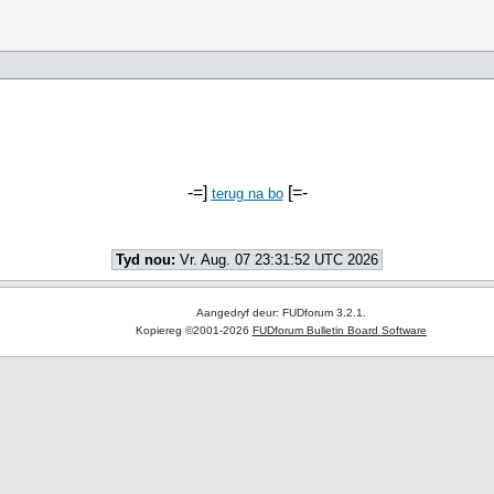
-=]
[=-
terug na bo
Tyd nou:
Vr. Aug. 07 23:31:52 UTC 2026
Aangedryf deur: FUDforum 3.2.1.
Kopiereg ©2001-2026
FUDforum Bulletin Board Software