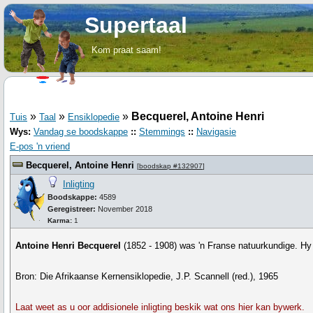
Supertaal
Kom praat saam!
»
»
»
Becquerel, Antoine Henri
Tuis
Taal
Ensiklopedie
Wys:
Vandag se boodskappe
::
Stemmings
::
Navigasie
E-pos 'n vriend
Becquerel, Antoine Henri
[
boodskap #132907
]
Inligting
Boodskappe:
4589
Geregistreer:
November 2018
Karma:
1
Antoine Henri Becquerel
(1852 - 1908) was 'n Franse natuurkundige. Hy 
Bron: Die Afrikaanse Kernensiklopedie, J.P. Scannell (red.), 1965
Laat weet as u oor addisionele inligting beskik wat ons hier kan bywerk.