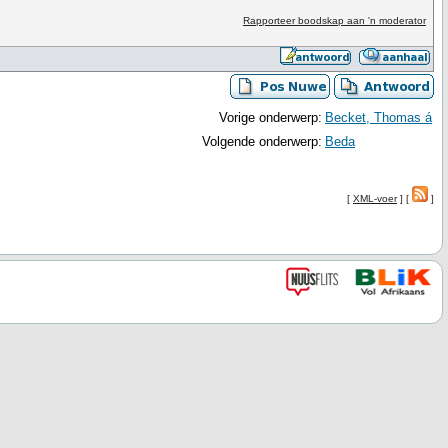
Rapporteer boodskap aan 'n moderator
Vorige onderwerp:
Becket, Thomas á
Volgende onderwerp:
Beda
[
XML-voer
] [
]