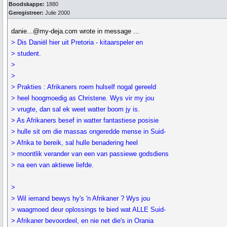
Boodskappe:
1880
Geregistreer:
Julie 2000
danie...@my-deja.com wrote in message ...
> Dis Daniël hier uit Pretoria - kitaarspeler en
> student.
>
>
> Prakties : Afrikaners roem hulself nogal gereeld
> heel hoogmoedig as Christene. Wys vir my jou
> vrugte, dan sal ek weet watter boom jy is.
> As Afrikaners besef in watter fantastiese posisie
> hulle sit om die massas ongeredde mense in Suid-
> Afrika te bereik, sal hulle benadering heel
> moontlik verander van een van passiewe godsdiens
> na een van aktiewe liefde.
>
> Wil iemand bewys hy's 'n Afrikaner ? Wys jou
> waagmoed deur oplossings te bied wat ALLE Suid-
> Afrikaner bevoordeel, en nie net die's in Orania