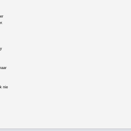
er
r.
My
maar
k nie