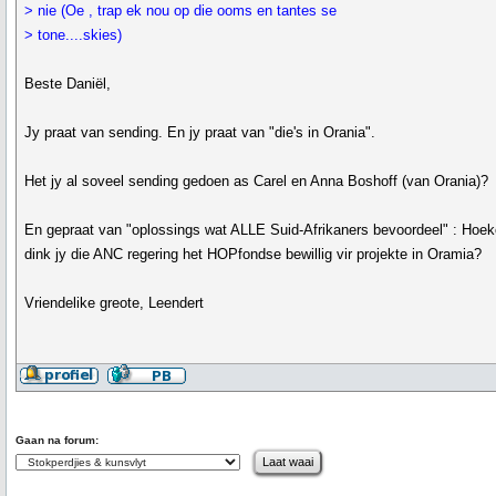
> nie (Oe , trap ek nou op die ooms en tantes se
> tone....skies)
Beste Daniël,
Jy praat van sending. En jy praat van "die's in Orania".
Het jy al soveel sending gedoen as Carel en Anna Boshoff (van Orania)?
En gepraat van "oplossings wat ALLE Suid-Afrikaners bevoordeel" : Hoe
dink jy die ANC regering het HOPfondse bewillig vir projekte in Oramia?
Vriendelike greote, Leendert
Gaan na forum: