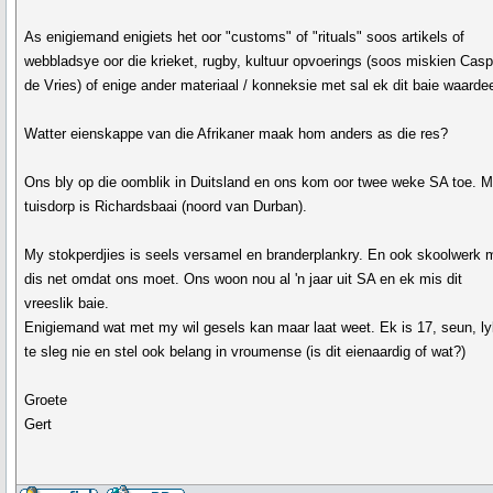
As enigiemand enigiets het oor "customs" of "rituals" soos artikels of
webbladsye oor die krieket, rugby, kultuur opvoerings (soos miskien Casp
de Vries) of enige ander materiaal / konneksie met sal ek dit baie waardee
Watter eienskappe van die Afrikaner maak hom anders as die res?
Ons bly op die oomblik in Duitsland en ons kom oor twee weke SA toe. 
tuisdorp is Richardsbaai (noord van Durban).
My stokperdjies is seels versamel en branderplankry. En ook skoolwerk 
dis net omdat ons moet. Ons woon nou al 'n jaar uit SA en ek mis dit
vreeslik baie.
Enigiemand wat met my wil gesels kan maar laat weet. Ek is 17, seun, ly
te sleg nie en stel ook belang in vroumense (is dit eienaardig of wat?)
Groete
Gert