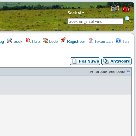
Soek vir:
og
Soek
Hulp
Lede
Registreer
Teken aan
Tuis
Vr., 18 Junie 1999 00:00