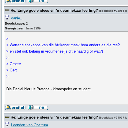
Re: Enige goeie idees vir 'n deurmekaar leerling?
[
boodskap #24056
is
danie...
Boodskappe:
2
Geregistreer:
Junie 1999
>
> Watter eienskappe van die Afrikaner maak hom anders as die res?
> en stel ook belang in vroumense(is dit einaardig of wat?)
>
> Groete
> Gert
>
Dis Daniël hier uit Pretoria - kitaarspeler en student.
Re: Enige goeie idees vir 'n deurmekaar leerling?
[
boodskap #24067
is
Leendert van Oostrum