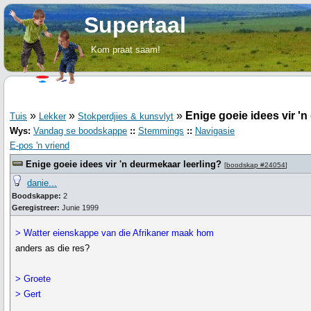
Supertaal
Kom praat saam!
»
»
»
Enige goeie idees vir '
Tuis
Lekker
Stokperdjies & kunsvlyt
Wys:
Vandag se boodskappe
::
Stemmings
::
Navigasie
E-pos 'n vriend
Enige goeie idees vir 'n deurmekaar leerling?
[
boodskap #24054
]
danie...
Boodskappe:
2
Geregistreer:
Junie 1999
> Watter eienskappe van die Afrikaner maak hom
anders as die res?
> Groete
> Gert