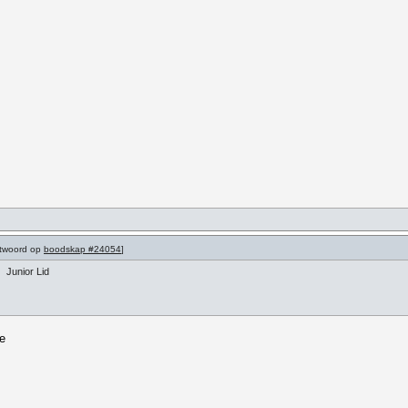
ntwoord op
boodskap #24054
]
Junior Lid
e