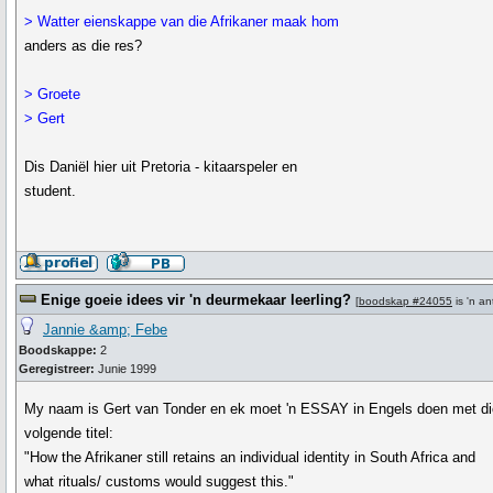
> Watter eienskappe van die Afrikaner maak hom
anders as die res?
> Groete
> Gert
Dis Daniël hier uit Pretoria - kitaarspeler en
student.
Enige goeie idees vir 'n deurmekaar leerling?
[
boodskap #24055
is 'n a
Jannie &amp; Febe
Boodskappe:
2
Geregistreer:
Junie 1999
My naam is Gert van Tonder en ek moet 'n ESSAY in Engels doen met di
volgende titel:
"How the Afrikaner still retains an individual identity in South Africa and
what rituals/ customs would suggest this."