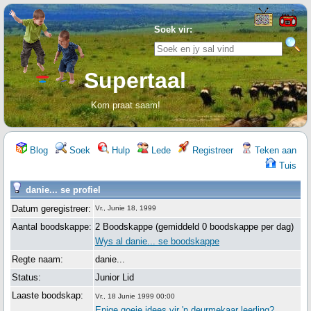
Soek vir:
Supertaal
Kom praat saam!
Blog
Soek
Hulp
Lede
Registreer
Teken aan
Tuis
danie... se profiel
Datum geregistreer:
Vr., Junie 18, 1999
Aantal boodskappe:
2 Boodskappe (gemiddeld 0 boodskappe per dag)
Wys al danie... se boodskappe
Regte naam:
danie...
Status:
Junior Lid
Laaste boodskap:
Vr., 18 Junie 1999 00:00
Enige goeie idees vir 'n deurmekaar leerling?