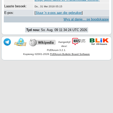
Laaste besoek:
Do., 31 Mei 2018 05:15
E-pos:
[
Stuur 'n e-pos aan die gebruiker
]
Wys al danie... se boodskappe
Tyd nou:
So. Aug. 09 11:34:24 UTC 2026
Aangedryf
deur:
FUDforum 3.2.1.
Kopiereg ©2001-2026
FUDforum Bulletin Board Software