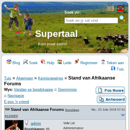
Soek vir:
Supertaal
Kom praat saam!
Blog
Soek
Hulp
Lede
Registreer
Teken aan
Tuis
»
»
»
Stand van Afrikaanse
Tuis
Algemeen
Kennisgewings
Forums
Wys:
Vandag se boodskappe
::
Stemmings
::
Navigasie
E-pos 'n vriend
Stand van Afrikaanse Forums
Ma., 23 Julie 2018 07:01
[
boodskap
#120685
]
admin
Volle Lid
Administrateur
Boodskappe:
49