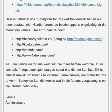
https://bibleforums.org/forumdisplay.php/124-Afrikaanse-Ligh
uis
Daar is natuurlik ook 'n magdom forums wat toegemaak het en nie
meer bestaan nie. Hierdie forums se boodskappe is ongelukkig vir die
mensdom verlore. Om so 'n paar te noem:
http://boerevryheid.co.za/
(terug by
http://boerevryheid.xyz/
)
http://koeksuster.com/
http://vriende.com/
http://www.4afrikaans.com/
As u van enige ou forums weet wat nie meer beman word nie, stuur
ons asb. 'n rugsteunkopie daarvan sodat ons dit hier kan laai. Dit is
relatief maklik om forums te versmelt (amalgameer) om groter forums
te vorm. Sodoende kan die kennis wat in dié forums vasgevang is op
die internet behoue bly.
Groete.
Administrasie