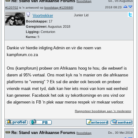
Re: Stand van Afrikaanse Forums
So., 05 Augustus
[
boodskap
2018 08:23
#120702
is 'n antwoord op
boodskap #120686
]
Voortrekker
Junior Lid
Boodskappe:
17
Geregistreer:
Augustus 2018
Ligging:
Centurion
Karma:
5
Dankie vir hierdie inligting Admin en vir die noem van
kampforum.co.za
Ons (kampforum) probeer om Afrikaans hoog te hou, die webwerf is
darem al 95% vertaal. Ons moet kyk na 'n manier om die afrikaanse
platforms te "verenig" ? Ek sal die ander ook besoek en probeer
vriende maak met tyd, dalk kan hier iets mooi van kom wat eenheid
kan genereer. Facebook het ook sy tekortkominge en ons vind oor
die algemeen is FB 'n plek waar mense respek vir mekaar verloor.
Rapporteer boodskap aan 'n moderator
Re: Stand van Afrikaanse Forums
Do., 30 Mei 2019
[
boodskap