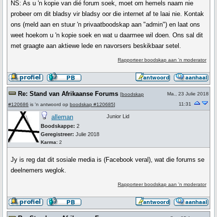
NS: As u 'n kopie van dié forum soek, moet om hemels naam nie
probeer om dit bladsy vir bladsy oor die internet af te laai nie. Kontak
ons (meld aan en stuur 'n privaatboodskap aan "admin") en laat ons
weet hoekom u 'n kopie soek en wat u daarmee wil doen. Ons sal dit
met graagte aan aktiewe lede en navorsers beskikbaar setel.
Rapporteer boodskap aan 'n moderator
Re: Stand van Afrikaanse Forums
Ma., 23 Julie 2018
[
boodskap
11:31
#120686
is 'n antwoord op
boodskap #120685
]
alleman
Junior Lid
Boodskappe:
2
Geregistreer:
Julie 2018
Karma:
2
Jy is reg dat dit sosiale media is (Facebook veral), wat die forums se
deelnemers weglok.
Rapporteer boodskap aan 'n moderator