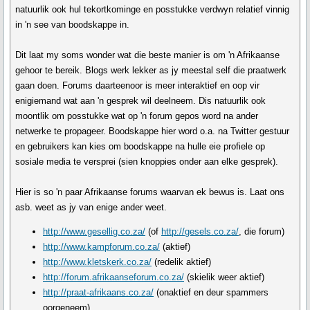
natuurlik ook hul tekortkominge en posstukke verdwyn relatief vinnig
in 'n see van boodskappe in.
Dit laat my soms wonder wat die beste manier is om 'n Afrikaanse
gehoor te bereik. Blogs werk lekker as jy meestal self die praatwerk
gaan doen. Forums daarteenoor is meer interaktief en oop vir
enigiemand wat aan 'n gesprek wil deelneem. Dis natuurlik ook
moontlik om posstukke wat op 'n forum gepos word na ander
netwerke te propageer. Boodskappe hier word o.a. na Twitter gestuur
en gebruikers kan kies om boodskappe na hulle eie profiele op
sosiale media te versprei (sien knoppies onder aan elke gesprek).
Hier is so 'n paar Afrikaanse forums waarvan ek bewus is. Laat ons
asb. weet as jy van enige ander weet.
http://www.gesellig.co.za/
(of
http://gesels.co.za/
, die forum)
http://www.kampforum.co.za/
(aktief)
http://www.kletskerk.co.za/
(redelik aktief)
http://forum.afrikaanseforum.co.za/
(skielik weer aktief)
http://praat-afrikaans.co.za/
(onaktief en deur spammers
oorgeneem)