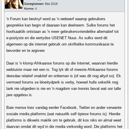
Geregistreer:
Mei 2018
Karma:
4
'n Forum kan beskryf word as 'n webwerf waarop gebruikers
gesprekke kan begin of daaraan kan deelneem. Sulke forums het
hoofsaaklik ontstaan as 'n meer gebruikersvriendelike alternatief tot
e-poslyste en die eertydse USENET Nuus. As sulks word dit
algemeen op die internet gebruik om skriftelike kommunikasie te
bevorder en te argiveer.
Daar is 'n klomp Afrikaanse forums op die Internet, waarvan hierdie
webtuiste maar net een is. Tog lyk dit of meeste Afrikaanse forums
deesdae relatief onaktief en onbeman is (of was dit nog altyd so). Ek
vermoed forums se bloeitydperk is verby, hoewel hulle sekerlik nog
lank nie uitgedien is nie en 'n magdom van kennis bevat wat oor talle
jare opgebou is.
Baie mense kies vandag eerder Facebook, Twitter en ander verwante
sosiale media platforms (wat natuurlik self tipiese forums is). Hierdie
platforms is dikwels maklik om te gebruik, dit kos niks en almal weet
daarvan omdat dit wyd in die media verkondig word. Die platforms het