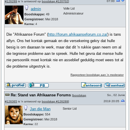
07:00
#126289
is 'n antwoord op
boodskap #120702
]
admin
Volle Lid
Administrateur
Boodskappe:
49
Geregistreer:
Mei 2018
Karma:
4
Die "Afrikaanse Forum" (
http://forum.afrikaanseforum.co.za/
) is tans
aflyn. Ons het kontak gemaak en die versekering gekry dat hulle
besig is om daaraan te werk, maar dat dit 'n rukkie gaan neem om al
die tegniese probleme aan te spreek. Hulle het gevra dat mense hulle
nie persoonlik moet kontak nie en asseblief geduldig moet wees tot al
die probleme uitgestryk is.
Rapporteer boodskap aan 'n moderator
Re: Stand van Afrikaanse Forums
So., 02 Junie
[
boodskap
2019 20:05
#126365
is 'n antwoord op
boodskap #126289
]
Jan die Man
Senior Lid
Boodskappe:
554
Geregistreer:
Mei 2018
Karma:
22