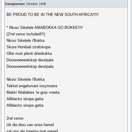
Geregistreer:
Oktober 1998
BE PROUD TO BE IN THE NEW SOUTH AFRICA!!!!!
* Nkosi Sikelele AMABOKKA GO BOKKE!!!!
(2'nd verse included!!!)
Nkosi Sikelele i'Bokka
Skora Honibali strafskopa
Ollie muti plenti driedrukka
Doooooeeeelskop deuripala
Doooooeeeelskop deuripala
Nkosi Sikelele i'Bokka
Tekkel engelsmani insymoera
Makki Wallabies 'ie gras vreeta
Allblacks skopa gatta
Allblacks skopa gatta
2nd verse
Uit die blou van onse hemel
sal ons die Ingelse laat prewel