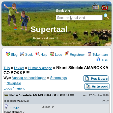
Soek vir:
Supertaal
Kom praat saam!
Blog
Soek
Hulp
Lede
Registreer
Teken aan
Tuis
»
»
»
Nkosi Sikelele AMABOKKA
Tuis
Lekker
Humor & grappe
GO BOKKE!!!!
Wys:
Vandag se boodskappe
::
Stemmings
::
Navigasie
E-pos 'n vriend
Nkosi Sikelele AMABOKKA GO BOKKE!!!!
Wo., 27 Oktober 1999
00:00
[
boodskap #120522
]
mirojo
Junior Lid
Boodskappe:
7