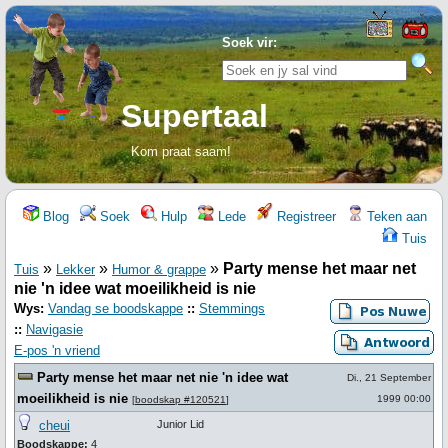
Soek vir:
Supertaal
Kom praat saam!
Blog
Soek
Hulp
Lede
Registreer
Teken aan
Tuis
»
»
»
Party mense het maar net
Tuis
Lekker
Humor & grappe
nie 'n idee wat moeilikheid is nie
Wys:
Vandag se boodskappe
::
Stemmings
::
Navigasie
E-pos 'n vriend
Party mense het maar net nie 'n idee wat
Di., 21 September
moeilikheid is nie
1999 00:00
[
boodskap #120521
]
cheui
Junior Lid
Boodskappe:
4