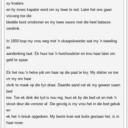
sy knaters
en hy moes kapater word om sy lewe te red. Later het ons gaan
visvang toe die
bleddie boot omdonner en my twee seuns met die heel balasse
verdrink.
In 1959 loop my vrou weg met 'n skaapskeerder wat my 'n tweeling
as
aandenking laat. Ek huur toe 'n huishoudster en trou haar later om
geld te spaar.
Ek het nou 'n helse job om haar op die paal te kry. My dokter se toe
vir my om haar
skrik te maak op die fyn draai. Daardie aand vat ek my geweer saam
bed
toe. Toe ek dink die tyd is nou reg, leun ek by die bed uit en trek 'n
skoot deur die venster af. Die gevolg is my vrou het in die bed gekak
en
ek het 'n breuk opgedoen. My beste koei wat buite gestaan het, is in
haar moer.