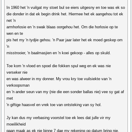
In 1960 het 'n vuilgat my stoet bul se eiers uitgesny en toe was ek so
die donder in dat ek begin drink het. Hiermee het ek aangehou tot ek
net 'n
armhorlosie en 'n swak blaas oorgehou het. Om die horlosie op te
wen en te
pis het my 'n tydjie gehou. 'n Paar jaar later het ek moed geskep om
'n
misstrooier, 'n baalmasjien en 'n koei gekoop - alles op skuld.
Toe kom 'n vloed en spoel die fokken spul weg en ek was nie
verseker nie
en was alweer in my donner. My vrou kry toe vuilsiekte van 'n
verkoopsman
en 'n ander seun van my (nie die een sonder ballas nie) vee sy gat af
met
'n giftige haasvel en vrek toe van ontsteking van sy hol.
Jy kan dus my verbasing voorstel toe ek lees dat julle vir my
moeilikheid
gaan maak as ek nie binne 7 dae my rekening op datum bring nie.