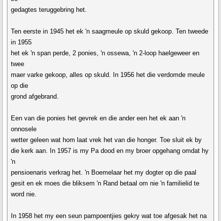
gedagtes teruggebring het.
Ten eerste in 1945 het ek 'n saagmeule op skuld gekoop. Ten tweede
in 1955
het ek 'n span perde, 2 ponies, 'n ossewa, 'n 2-loop haelgeweer en
twee
maer varke gekoop, alles op skuld. In 1956 het die verdomde meule
op die
grond afgebrand.
Een van die ponies het gevrek en die ander een het ek aan 'n
onnosele
wetter geleen wat hom laat vrek het van die honger. Toe sluit ek by
die kerk aan. In 1957 is my Pa dood en my broer opgehang omdat hy
'n
pensioenaris verkrag het. 'n Boemelaar het my dogter op die paal
gesit en ek moes die bliksem 'n Rand betaal om nie 'n familielid te
word nie.
In 1958 het my een seun pampoentjies gekry wat toe afgesak het na