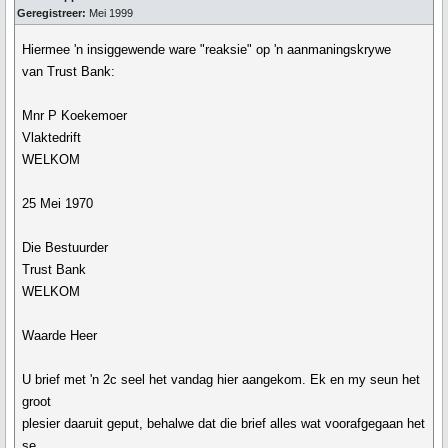
Geregistreer:
Mei 1999
Hiermee 'n insiggewende ware "reaksie" op 'n aanmaningskrywe
van Trust Bank:
Mnr P Koekemoer
Vlaktedrift
WELKOM
25 Mei 1970
Die Bestuurder
Trust Bank
WELKOM
Waarde Heer
U brief met 'n 2c seel het vandag hier aangekom. Ek en my seun het
groot
plesier daaruit geput, behalwe dat die brief alles wat voorafgegaan het
se