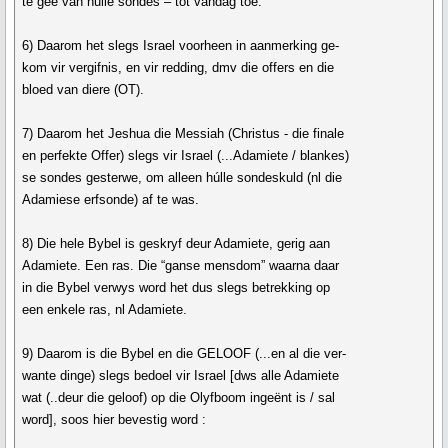
te gee van hulle sondes – tot vandag toe.
6) Daarom het slegs Israel voorheen in aanmerking ge-
kom vir vergifnis, en vir redding, dmv die offers en die
bloed van diere (OT).
7) Daarom het Jeshua die Messiah (Christus - die finale
en perfekte Offer) slegs vir Israel (...Adamiete / blankes)
se sondes gesterwe, om alleen húlle sondeskuld (nl die
Adamiese erfsonde) af te was.
8) Die hele Bybel is geskryf deur Adamiete, gerig aan
Adamiete. Een ras. Die “ganse mensdom” waarna daar
in die Bybel verwys word het dus slegs betrekking op
een enkele ras, nl Adamiete.
9) Daarom is die Bybel en die GELOOF (...en al die ver-
wante dinge) slegs bedoel vir Israel [dws alle Adamiete
wat (..deur die geloof) op die Olyfboom ingeënt is / sal
word], soos hier bevestig word :