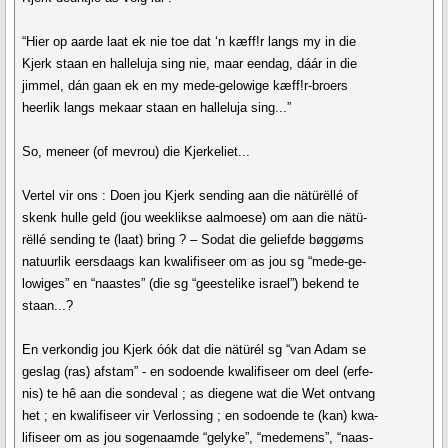
“Hier op aarde laat ek nie toe dat ‘n kæff!r langs my in die
Kjerk staan en halleluja sing nie, maar eendag, dáár in die
jimmel, dán gaan ek en my mede-gelowige kæff!r-broers
heerlik langs mekaar staan en halleluja sing...”
So, meneer (of mevrou) die Kjerkeliet...
Vertel vir ons : Doen jou Kjerk sending aan die nätürëllé of
skenk hulle geld (jou weeklikse aalmoese) om aan die nätü-
rëllé sending te (laat) bring ? – Sodat die geliefde bøggøms
natuurlik eersdaags kan kwalifiseer om as jou sg “mede-ge-
lowiges” en “naastes” (die sg “geestelike israel”) bekend te
staan...?
En verkondig jou Kjerk óók dat die nätürél sg “van Adam se
geslag (ras) afstam” - en sodoende kwalifiseer om deel (erfe-
nis) te hê aan die sondeval ; as diegene wat die Wet ontvang
het ; en kwalifiseer vir Verlossing ; en sodoende te (kan) kwa-
lifiseer om as jou sogenaamde “gelyke”, “medemens”, “naas-