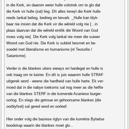
in die Kerk, en daarom weier hulle volstrek om te glo dat
die Kerk vir hulle (sal) lieg. Dít alles terwyl die Kerk hulle
reeds lankal belieg, bedrieg en bevark. _Hulle kan blyk-
baar nie insien dat die Kerk vir die wêreld volg nie [...in
plaas daarvan dat die wêreld eintlik die Woord van God
moes volg nie]. Die Kerk volg lankal nie meer die suiwer
Woord van God nie. Die Kerk is subtiel besmet en be-
soedel met liberalisme en humanisme (nl Teosofie /
Satanisme).
Verder is die blankes uiters eiewys en hardegat en hulle is
ook traag om te luister. En dít is juis waarom hulle STRAF
uitgerek word - weens die hardheid van hulle harte. Ek ver-
moed dat in die nabye toekoms sal nog meer as die helfte
van die blankes STERF in die komende Azaniese burger-
oorlog. En slegs die getroue en gehoorsame blankes (die
oorblyfsel) sal gered word en oorleef.
Hier onder volg die basiese riglyn van die korrekte Bybelse
boodskap waarin die blankes moet glo...