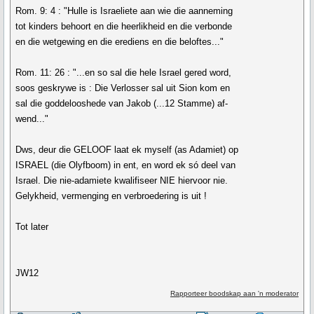
Rom. 9: 4 : "Hulle is Israeliete aan wie die aanneming
tot kinders behoort en die heerlikheid en die verbonde
en die wetgewing en die erediens en die beloftes..."
Rom. 11: 26 : "...en so sal die hele Israel gered word,
soos geskrywe is : Die Verlosser sal uit Sion kom en
sal die goddelooshede van Jakob (...12 Stamme) af-
wend..."
Dws, deur die GELOOF laat ek myself (as Adamiet) op
ISRAEL (die Olyfboom) in ent, en word ek só deel van
Israel. Die nie-adamiete kwalifiseer NIE hiervoor nie.
Gelykheid, vermenging en verbroedering is uit !
Tot later
JW12
Rapporteer boodskap aan 'n moderator