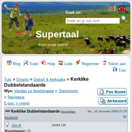
Soek vir:
Supertaal
Kom praat saam!
Blog
Soek
Hulp
Lede
Registreer
Teken aan
Tuis
»
»
»
Kerklike
Tuis
Ernstig
Geloof & kerksake
Dubbelstandaarde
Wys:
Vandag se boodskappe
::
Stemmings
::
Navigasie
E-pos 'n vriend
Kerklike Dubbelstandaarde
Sa., 10 Januarie 2009 21:10
[
boodskap
#118526
]
Jim A
Junior Lid
Boodskappe:
23