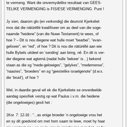
te vermeng. Want die onvermydelike resultaat van GEES-
TELIKE VERMENGING is FISIESE VERMENGING. Punt !
Jy sien, daarom glo (en verkondig) die deursnit Kjerkeliet
mos dat die nätürëllé kwalifiseer om as deel van die soge-
naamde “heidene” (van die Nuwe Testament) te wees, of
hoe ? – Dit is nou diegene wat hulle moet “bearbei”, “evan-
geliseer”, en “red”, of hoe ? Dit is nou die nätürëllé aan wie
hulle Bybels uitdeel en ‘sending’ aan bring, nê. En dit is ver-
der diegene wat agterná (nadat hulle ‘bekeer’ is...) bekend
staan as die sg “mede-gelowiges”, “gelykes”, “medemense”,
“naastes”, “broeders” en sg “geestelike israelgenote” (d.w.s.
die ‘bruid’), of hoe ?
Wel, in daardie geval wil ek die Kjerkeliete se onverdeelde
aandag spesifiek vestig op wat Paulus i.v.m. die heidene
(die ongelowiges) gesê het :
1Kor. 7: 12-16 : “...as enige broeder ‘n ongelowige vrou het
en sy dit goedvind om met hom saam te lewe, moet hy haar