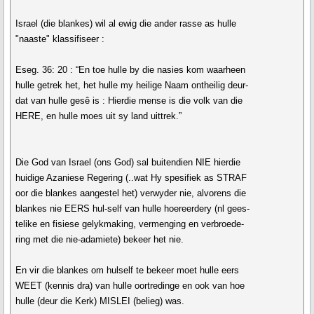
Israel (die blankes) wil al ewig die ander rasse as hulle
"naaste" klassifiseer :
Eseg. 36: 20 : “En toe hulle by die nasies kom waarheen
hulle getrek het, het hulle my heilige Naam ontheilig deur-
dat van hulle gesê is : Hierdie mense is die volk van die
HERE, en hulle moes uit sy land uittrek.”
Die God van Israel (ons God) sal buitendien NIE hierdie
huidige Azaniese Regering (..wat Hy spesifiek as STRAF
oor die blankes aangestel het) verwyder nie, alvorens die
blankes nie EERS hul-self van hulle hoereerdery (nl gees-
telike en fisiese gelykmaking, vermenging en verbroede-
ring met die nie-adamiete) bekeer het nie.
En vir die blankes om hulself te bekeer moet hulle eers
WEET (kennis dra) van hulle oortredinge en ook van hoe
hulle (deur die Kerk) MISLEI (belieg) was.