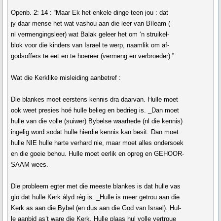
Openb. 2: 14 : “Maar Ek het enkele dinge teen jou : dat
jy daar mense het wat vashou aan die leer van Bíleam (
nl vermengingsleer) wat Balak geleer het om ‘n struikel-
blok voor die kinders van Israel te werp, naamlik om af-
godsoffers te eet en te hoereer (vermeng en verbroeder).”
Wat die Kerklike misleiding aanbetref :
Die blankes moet eerstens kennis dra daarvan. Hulle moet
ook weet presies hoé hulle belieg en bedrieg is. _Dan moet
hulle van die volle (suiwer) Bybelse waarhede (nl die kennis)
ingelig word sodat hulle hierdie kennis kan besit. Dan moet
hulle NIE hulle harte verhard nie, maar moet alles ondersoek
en die goeie behou. Hulle moet eerlik en opreg en GEHOOR-
SAAM wees.
Die probleem egter met die meeste blankes is dat hulle vas
glo dat hulle Kerk ályd rég is. _Hulle is meer getrou aan die
Kerk as aan die Bybel (en dus aan die God van Israel). Hul-
le aanbid as’t ware die Kerk. Hulle plaas hul volle vertroue