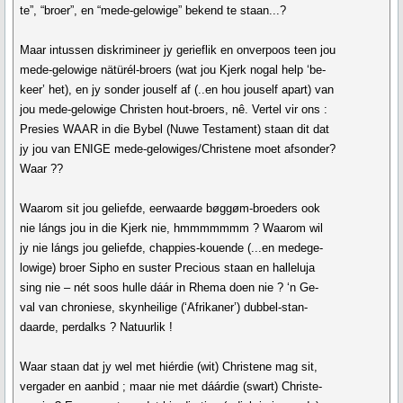
te”, “broer”, en “mede-gelowige” bekend te staan...?
Maar intussen diskrimineer jy gerieflik en onverpoos teen jou
mede-gelowige nätürél-broers (wat jou Kjerk nogal help ‘be-
keer’ het), en jy sonder jouself af (..en hou jouself apart) van
jou mede-gelowige Christen hout-broers, nê. Vertel vir ons :
Presies WAAR in die Bybel (Nuwe Testament) staan dit dat
jy jou van ENIGE mede-gelowiges/Christene moet afsonder?
Waar ??
Waarom sit jou geliefde, eerwaarde bøggøm-broeders ook
nie lángs jou in die Kjerk nie, hmmmmmmm ? Waarom wil
jy nie lángs jou geliefde, chappies-kouende (...en medege-
lowige) broer Sipho en suster Precious staan en halleluja
sing nie – nét soos hulle dáár in Rhema doen nie ? ‘n Ge-
val van chroniese, skynheilige (‘Afrikaner’) dubbel-stan-
daarde, perdalks ? Natuurlik !
Waar staan dat jy wel met hiérdie (wit) Christene mag sit,
vergader en aanbid ; maar nie met dáárdie (swart) Christe-