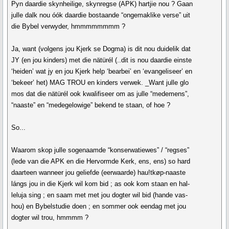
Pyn daardie skynheilige, skynregse (APK) hartjie nou ? Gaan
julle dalk nou óók daardie bostaande “ongemaklike verse” uit
die Bybel verwyder, hmmmmmmmm ?
Ja, want (volgens jou Kjerk se Dogma) is dit nou duidelik dat
JY (en jou kinders) met die nätürél (..dit is nou daardie einste
‘heiden’ wat jy en jou Kjerk help ‘bearbei’ en ‘evangeliseer’ en
‘bekeer’ het) MAG TROU en kinders verwek. _Want julle glo
mos dat die nätürél ook kwalifiseer om as julle “medemens”,
“naaste” en “medegelowige” bekend te staan, of hoe ?
So...
Waarom skop julle sogenaamde “konserwatiewes” / “regses”
(lede van die APK en die Hervormde Kerk, ens, ens) so hard
daarteen wanneer jou geliefde (eerwaarde) hau!tkøp-naaste
lángs jou in die Kjerk wil kom bid ; as ook kom staan en hal-
leluja sing ; en saam met met jou dogter wil bid (hande vas-
hou) en Bybelstudie doen ; en sommer ook eendag met jou
dogter wil trou, hmmmm ?