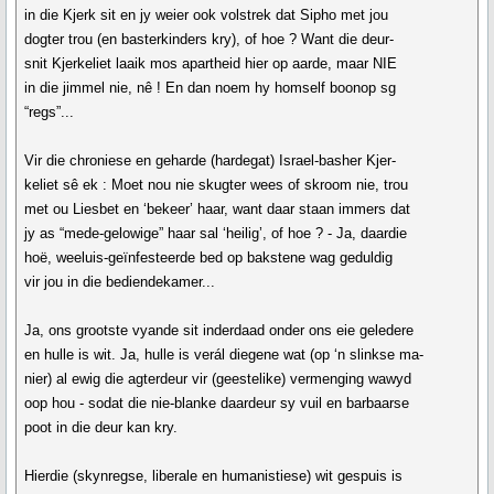
in die Kjerk sit en jy weier ook volstrek dat Sipho met jou
dogter trou (en basterkinders kry), of hoe ? Want die deur-
snit Kjerkeliet laaik mos apartheid hier op aarde, maar NIE
in die jimmel nie, nê ! En dan noem hy homself boonop sg
“regs”...
Vir die chroniese en geharde (hardegat) Israel-basher Kjer-
keliet sê ek : Moet nou nie skugter wees of skroom nie, trou
met ou Liesbet en ‘bekeer’ haar, want daar staan immers dat
jy as “mede-gelowige” haar sal ‘heilig’, of hoe ? - Ja, daardie
hoë, weeluis-geïnfesteerde bed op bakstene wag geduldig
vir jou in die bediendekamer...
Ja, ons grootste vyande sit inderdaad onder ons eie geledere
en hulle is wit. Ja, hulle is verál diegene wat (op ‘n slinkse ma-
nier) al ewig die agterdeur vir (geestelike) vermenging wawyd
oop hou - sodat die nie-blanke daardeur sy vuil en barbaarse
poot in die deur kan kry.
Hierdie (skynregse, liberale en humanistiese) wit gespuis is