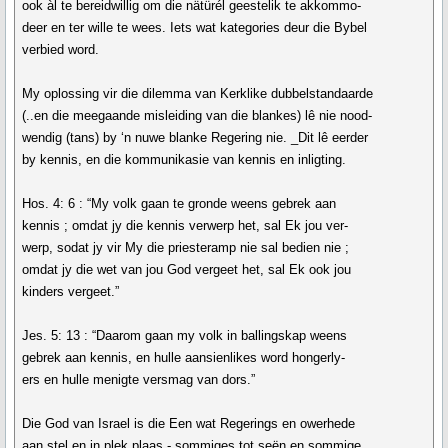
ook àl te bereidwillig om die nätürél geestelik te akkommo-
deer en ter wille te wees. Iets wat kategories deur die Bybel
verbied word.
My oplossing vir die dilemma van Kerklike dubbelstandaarde
(..en die meegaande misleiding van die blankes) lê nie nood-
wendig (tans) by ‘n nuwe blanke Regering nie. _Dit lê eerder
by kennis, en die kommunikasie van kennis en inligting.
Hos. 4: 6 : “My volk gaan te gronde weens gebrek aan
kennis ; omdat jy die kennis verwerp het, sal Ek jou ver-
werp, sodat jy vir My die priesteramp nie sal bedien nie ;
omdat jy die wet van jou God vergeet het, sal Ek ook jou
kinders vergeet.”
Jes. 5: 13 : “Daarom gaan my volk in ballingskap weens
gebrek aan kennis, en hulle aansienlikes word hongerly-
ers en hulle menigte versmag van dors.”
Die God van Israel is die Een wat Regerings en owerhede
aan stel en in plek plaas - sommiges tot seën en sommige