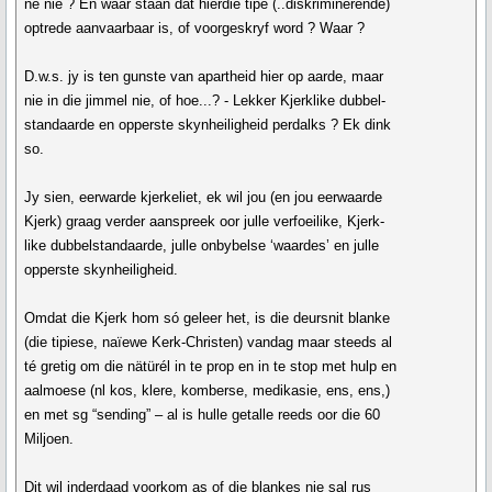
ne nie ? En waar staan dat hierdie tipe (..diskriminerende)
optrede aanvaarbaar is, of voorgeskryf word ? Waar ?
D.w.s. jy is ten gunste van apartheid hier op aarde, maar
nie in die jimmel nie, of hoe...? - Lekker Kjerklike dubbel-
standaarde en opperste skynheiligheid perdalks ? Ek dink
so.
Jy sien, eerwarde kjerkeliet, ek wil jou (en jou eerwaarde
Kjerk) graag verder aanspreek oor julle verfoeilike, Kjerk-
like dubbelstandaarde, julle onbybelse ‘waardes’ en julle
opperste skynheiligheid.
Omdat die Kjerk hom só geleer het, is die deursnit blanke
(die tipiese, naïewe Kerk-Christen) vandag maar steeds al
té gretig om die nätürél in te prop en in te stop met hulp en
aalmoese (nl kos, klere, komberse, medikasie, ens, ens,)
en met sg “sending” – al is hulle getalle reeds oor die 60
Miljoen.
Dit wil inderdaad voorkom as of die blankes nie sal rus