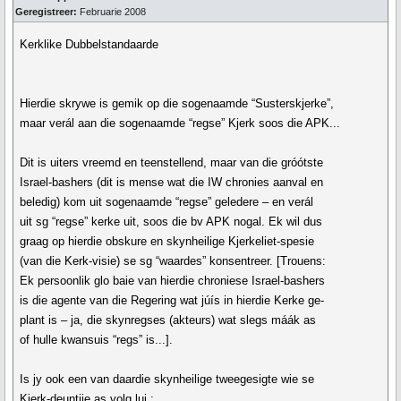
Geregistreer:
Februarie 2008
Kerklike Dubbelstandaarde
Hierdie skrywe is gemik op die sogenaamde “Susterskjerke”,
maar verál aan die sogenaamde “regse” Kjerk soos die APK...
Dit is uiters vreemd en teenstellend, maar van die gróótste
Israel-bashers (dit is mense wat die IW chronies aanval en
beledig) kom uit sogenaamde “regse” geledere – en verál
uit sg “regse” kerke uit, soos die bv APK nogal. Ek wil dus
graag op hierdie obskure en skynheilige Kjerkeliet-spesie
(van die Kerk-visie) se sg “waardes” konsentreer. [Trouens:
Ek persoonlik glo baie van hierdie chroniese Israel-bashers
is die agente van die Regering wat júís in hierdie Kerke ge-
plant is – ja, die skynregses (akteurs) wat slegs máák as
of hulle kwansuis “regs” is...].
Is jy ook een van daardie skynheilige tweegesigte wie se
Kjerk-deuntjie as volg lui :