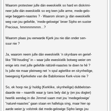
Waarom protesteer julle dán eweskielik so hard en diskrimi-
neer julle dán eweskielik so erg teen julle arme, mede-gelo-
wige bøggøm-naastes ? - Waarom skram jy dán eweskielik
weg van jou geliefde, ‘mede-gelowige’ broer Sipho en suster
Precious, hmmmmmmm...?
Waarom plaas jou eerwarde Kjerk jou nie dán onder sen-
suur nie ?
Ja, waarom neem julle dán eweskielik ‘n skynbare en gerief-
like “IW-houding” in – waar julle eweskielik botweg weier om
enige iets met julle geliefde nätürél-naastes te doen te hê ?
Is julle nie maar pleinweg net ‘n spul agterlike en skynheilige,
tweegesig Kjerkeliete van die Babiloniese Kerk-visie nie ?
So, ek hoop nie jý huldig (Kerklike, skynheilige) dubbelstan-
daarde nie – naamlik waar jy tans bely dat jy (en jou dogter)
heerlik eendag in die Jimmel saam met jou ‘medegelowige’
“naturel-naastes” gaan staan en halleluja sing, maar hier op
aarde weier jy volstrek dat mede-gelowige Sipho langs jou