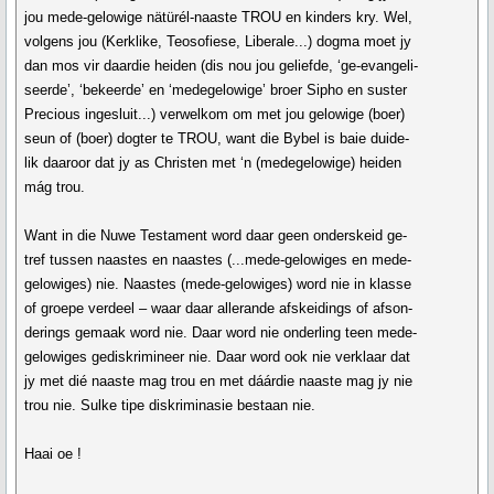
jou mede-gelowige nätürél-naaste TROU en kinders kry. Wel,
volgens jou (Kerklike, Teosofiese, Liberale...) dogma moet jy
dan mos vir daardie heiden (dis nou jou geliefde, ‘ge-evangeli-
seerde’, ‘bekeerde’ en ‘medegelowige’ broer Sipho en suster
Precious ingesluit...) verwelkom om met jou gelowige (boer)
seun of (boer) dogter te TROU, want die Bybel is baie duide-
lik daaroor dat jy as Christen met ‘n (medegelowige) heiden
mág trou.
Want in die Nuwe Testament word daar geen onderskeid ge-
tref tussen naastes en naastes (...mede-gelowiges en mede-
gelowiges) nie. Naastes (mede-gelowiges) word nie in klasse
of groepe verdeel – waar daar allerande afskeidings of afson-
derings gemaak word nie. Daar word nie onderling teen mede-
gelowiges gediskrimineer nie. Daar word ook nie verklaar dat
jy met dié naaste mag trou en met dáárdie naaste mag jy nie
trou nie. Sulke tipe diskriminasie bestaan nie.
Haai oe !