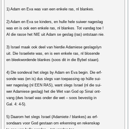
1) Adam en Eva was van een enkele ras, nl blankes.
2) Adam en Eva se kinders, en hulle hele suiwer nageslag
was en is ook een enkele ras, nl blankes. Tot vandag toe !
Al die rasse het NIE uit Adam se geslag (ras) ontstaan nie.
3) Israel maak ook deel van hierdie Adamiese geslagslyn
uit. Die Israeliete was, en is een enkele ras, nl blosende
en bleekwordende blankes (soos dit in die Bybel staan).
4) Die sondeval het slegs by Adam en Eva begin. Die erf-
sonde was (en is) dus slegs van toepassing op húlle sui-
wer nageslag (nl EEN RAS), want slegs Israel (nl die sui-
wer Adamiese geslag) het die Wet van God op Sinaï ont-
vang (dws Israel was onder die wet – soos bevestig in
Gal. 4: 4-5).
5) Daarom het slegs Israel (Adamiete / blankes) as erf-
sondaars voor God gestaan om erkenning en rekenskap