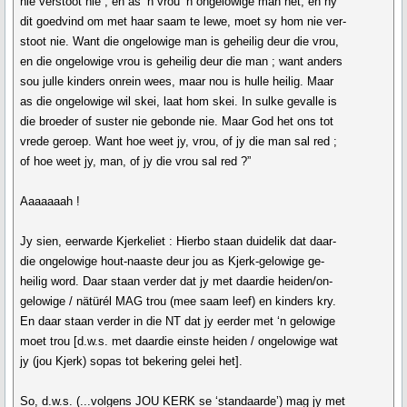
nie verstoot nie ; en as ‘n vrou ‘n ongelowige man het, en hy
dit goedvind om met haar saam te lewe, moet sy hom nie ver-
stoot nie. Want die ongelowige man is geheilig deur die vrou,
en die ongelowige vrou is geheilig deur die man ; want anders
sou julle kinders onrein wees, maar nou is hulle heilig. Maar
as die ongelowige wil skei, laat hom skei. In sulke gevalle is
die broeder of suster nie gebonde nie. Maar God het ons tot
vrede geroep. Want hoe weet jy, vrou, of jy die man sal red ;
of hoe weet jy, man, of jy die vrou sal red ?”
Aaaaaaah !
Jy sien, eerwarde Kjerkeliet : Hierbo staan duidelik dat daar-
die ongelowige hout-naaste deur jou as Kjerk-gelowige ge-
heilig word. Daar staan verder dat jy met daardie heiden/on-
gelowige / nätürél MAG trou (mee saam leef) en kinders kry.
En daar staan verder in die NT dat jy eerder met ‘n gelowige
moet trou [d.w.s. met daardie einste heiden / ongelowige wat
jy (jou Kjerk) sopas tot bekering gelei het].
So, d.w.s. (...volgens JOU KERK se ‘standaarde’) mag jy met