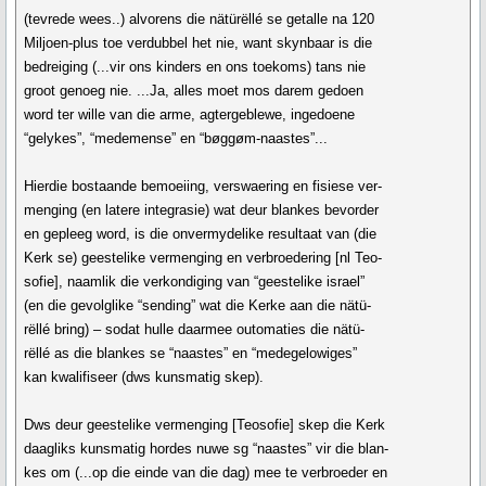
(tevrede wees..) alvorens die nätürëllé se getalle na 120
Miljoen-plus toe verdubbel het nie, want skynbaar is die
bedreiging (...vir ons kinders en ons toekoms) tans nie
groot genoeg nie. ...Ja, alles moet mos darem gedoen
word ter wille van die arme, agtergeblewe, ingedoene
“gelykes”, “medemense” en “bøggøm-naastes”...
Hierdie bostaande bemoeiing, verswaering en fisiese ver-
menging (en latere integrasie) wat deur blankes bevorder
en gepleeg word, is die onvermydelike resultaat van (die
Kerk se) geestelike vermenging en verbroedering [nl Teo-
sofie], naamlik die verkondiging van “geestelike israel”
(en die gevolglike “sending” wat die Kerke aan die nätü-
rëllé bring) – sodat hulle daarmee outomaties die nätü-
rëllé as die blankes se “naastes” en “medegelowiges”
kan kwalifiseer (dws kunsmatig skep).
Dws deur geestelike vermenging [Teosofie] skep die Kerk
daagliks kunsmatig hordes nuwe sg “naastes” vir die blan-
kes om (...op die einde van die dag) mee te verbroeder en