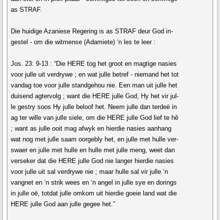
as STRAF.
Die huidige Azaniese Regering is as STRAF deur God in-
gestel - om die witmense (Adamiete) ‘n les te leer :
Jos. 23: 9-13 : “Die HERE tog het groot en magtige nasies
voor julle uit verdrywe ; en wat julle betref - niemand het tot
vandag toe voor julle standgehou nie. Een man uit julle het
duisend agtervolg ; want die HERE julle God, Hy het vir jul-
le gestry soos Hy julle beloof het. Neem julle dan terdeë in
ag ter wille van julle siele, om die HERE julle God lief te hê
; want as julle ooit mag afwyk en hierdie nasies aanhang
wat nog met julle saam oorgebly het, en julle met hulle ver-
swaer en julle met hulle en hulle met julle meng, weet dan
verseker dat die HERE julle God nie langer hierdie nasies
voor julle uit sal verdrywe nie ; maar hulle sal vir julle ‘n
vangnet en ‘n strik wees en ‘n angel in julle sye en dorings
in julle oë, totdat julle omkom uit hierdie goeie land wat die
HERE julle God aan julle gegee het.”