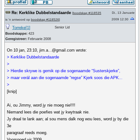
Re: Kerklike Dubbelstandaarde
Di., 13 Januarie
[
boodskap #118535
2009 12:30
is 'n antwoord op
boodskap #118526
]
Torreke[1]
Senior Lid
Boodskappe:
423
Geregistreer:
Februarie 2008
On 10 jan, 23:10, jim.a...@gmail.com wrote:
> Kerklike Dubbelstandaarde
>
> Hierdie skrywe is gemik op die sogenaamde “Susterskjerke”,
> maar verál aan die sogenaamde “regse” Kjerk soos die APK...
>
[knip]
Ai, ou Jimmy, word jy nie moeg nie!!!!
Niemand lees die poefies wat jy kwytraak nie.
Jy draal te lank aan; al sou mens dalk nog wou lees, word jy by die
3e
paragraaf reeds moeg.
Voorspoed vir 2009