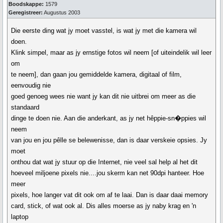
Boodskappe:
1579
Geregistreer:
Augustus 2003
Die eerste ding wat jy moet vasstel, is wat jy met die kamera wil
doen.
Klink simpel, maar as jy ernstige fotos wil neem [of uiteindelik wil leer
om
te neem], dan gaan jou gemiddelde kamera, digitaal of film,
eenvoudig nie
goed genoeg wees nie want jy kan dit nie uitbrei om meer as die
standaard
dinge te doen nie. Aan die anderkant, as jy net hêppie-sn�ppies wil
neem
van jou en jou pêlle se belewenisse, dan is daar verskeie opsies. Jy
moet
onthou dat wat jy stuur op die Internet, nie veel sal help al het dit
hoeveel miljoene pixels nie....jou skerm kan net 90dpi hanteer. Hoe
meer
pixels, hoe langer vat dit ook om af te laai. Dan is daar daai memory
card, stick, of wat ook al. Dis alles moerse as jy naby krag en 'n
laptop