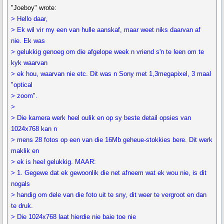
"Joeboy" wrote:
> Hello daar,
> Ek wil vir my een van hulle aanskaf, maar weet niks daarvan af
nie. Ek was
> gelukkig genoeg om die afgelope week n vriend s'n te leen om te
kyk waarvan
> ek hou, waarvan nie etc. Dit was n Sony met 1,3megapixel, 3 maal
"optical
> zoom".
>
> Die kamera werk heel oulik en op sy beste detail opsies van
1024x768 kan n
> mens 28 fotos op een van die 16Mb geheue-stokkies bere. Dit werk
maklik en
> ek is heel gelukkig. MAAR:
> 1. Gegewe dat ek gewoonlik die net afneem wat ek wou nie, is dit
nogals
> handig om dele van die foto uit te sny, dit weer te vergroot en dan
te druk.
> Die 1024x768 laat hierdie nie baie toe nie