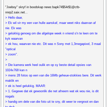
"Joeboy" skryf in boodskap news:bapk74$54r$1@ctb-
nnrp2.saix.net...
> Hello daar,
> Ek wil vir my een van hulle aanskaf, maar weet niks daarvan af
nie. Ek was
> gelukkig genoeg om die afgelope week n vriend s'n te leen om te
kyk waarvan
> ek hou, waarvan nie etc. Dit was n Sony met 1,3megapixel, 3 maal
"optical
> zoom".
>
> Die kamera werk heel oulik en op sy beste detail opsies van
1024x768 kan n
> mens 28 fotos op een van die 16Mb geheue-stokkies bere. Dit werk
maklik en
> ek is heel gelukkig. MAAR:
> 1. Gegewe dat ek gewoonlik die net afneem wat ek wou nie, is dit
nogals
> handig om dele van die foto uit te sny, dit weer te vergroot en dan
te druk.