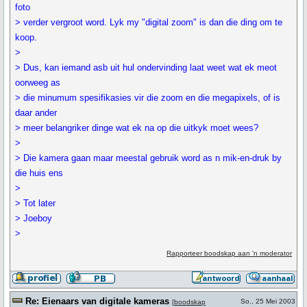
foto
> verder vergroot word. Lyk my "digital zoom" is dan die ding om te
koop.
>
> Dus, kan iemand asb uit hul ondervinding laat weet wat ek meot
oorweeg as
> die minumum spesifikasies vir die zoom en die megapixels, of is
daar ander
> meer belangriker dinge wat ek na op die uitkyk moet wees?
>
> Die kamera gaan maar meestal gebruik word as n mik-en-druk by
die huis ens
>
> Tot later
> Joeboy
>
Rapporteer boodskap aan 'n moderator
Re: Eienaars van digitale kameras
So., 25 Mei 2003
[
boodskap