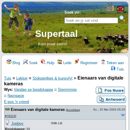
Soek vir:
Supertaal
Kom praat saam!
Blog
Soek
Hulp
Lede
Registreer
Teken aan
Tuis
»
»
»
Eienaars van digitale
Tuis
Lekker
Stokperdjies & kunsvlyt
kameras
Wys:
Vandag se boodskappe
::
Stemmings
::
Navigasie
E-pos 'n vriend
Eienaars van digitale kameras
So., 25 Mei 2003 05:25
[
boodskap
#78223
]
Joeboy
Volle Lid
Boodskappe:
54