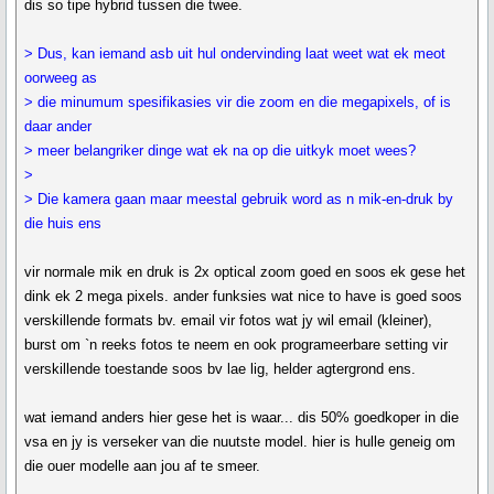
dis so tipe hybrid tussen die twee.
> Dus, kan iemand asb uit hul ondervinding laat weet wat ek meot
oorweeg as
> die minumum spesifikasies vir die zoom en die megapixels, of is
daar ander
> meer belangriker dinge wat ek na op die uitkyk moet wees?
>
> Die kamera gaan maar meestal gebruik word as n mik-en-druk by
die huis ens
vir normale mik en druk is 2x optical zoom goed en soos ek gese het
dink ek 2 mega pixels. ander funksies wat nice to have is goed soos
verskillende formats bv. email vir fotos wat jy wil email (kleiner),
burst om `n reeks fotos te neem en ook programeerbare setting vir
verskillende toestande soos bv lae lig, helder agtergrond ens.
wat iemand anders hier gese het is waar... dis 50% goedkoper in die
vsa en jy is verseker van die nuutste model. hier is hulle geneig om
die ouer modelle aan jou af te smeer.