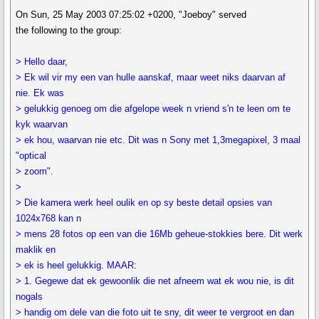
On Sun, 25 May 2003 07:25:02 +0200, "Joeboy" served
the following to the group:
> Hello daar,
> Ek wil vir my een van hulle aanskaf, maar weet niks daarvan af
nie. Ek was
> gelukkig genoeg om die afgelope week n vriend s'n te leen om te
kyk waarvan
> ek hou, waarvan nie etc. Dit was n Sony met 1,3megapixel, 3 maal
"optical
> zoom".
>
> Die kamera werk heel oulik en op sy beste detail opsies van
1024x768 kan n
> mens 28 fotos op een van die 16Mb geheue-stokkies bere. Dit werk
maklik en
> ek is heel gelukkig. MAAR:
> 1. Gegewe dat ek gewoonlik die net afneem wat ek wou nie, is dit
nogals
> handig om dele van die foto uit te sny, dit weer te vergroot en dan