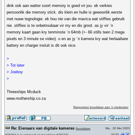
dink ook aan watter soort memory is goed vir jou. ek verkies
persoonlik die memory stick. dis klein en hulle is gewoonlik eerste
met nuwe tegnologie. ek hou nie van die mavica wat stiffies gebruik
nie. stiffies is te onbetroubaar vir my en dis groot. as jy vir `n
memory kaart gaan kry tenminste `n 64mb (+- 66 stills teen 2 mega
pixels en 3 minute se video). o en as jy `n kamera kry wat herlaaibare
battery en charger insluit is dit ook nice.
>
> Tot later
> Joeboy
>
Threeships Mcduck
www.mothership.co.za
Rapporteer boodskap aan 'n moderator
Re: Eienaars van digitale kameras
Ma., 26 Mei 2003
[
boodskap
20:55
#78294
is 'n antwoord op
boodskap #78223
]