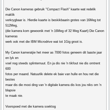
Die Canon kameras gebruik "Compact Flash" kaarte wat redelik
maklik
verkrygbaar is. Hierdie kaarte is beskikbaarin grotes van 16Meg tot
512Meg,
(die kamera kom gewoonik met 'n 16Meg of 32 Meg Kaart) Die Canon
kameras
werk ook met die IBM Microdrive wat tot 1Gig groot is.
My Canon kameratjie het meer as 7000 fotos geneem dit laaste jaar
en lyk en
voel nog steeds splinternuut. En ja dis nie 'n tikfout nie dis omtrent
600
fotos per maand. Natuurlik delete ek baie van hulle en hou net die
bestes
maar dis die mooi ding van 'n digitale kamera dis kos jou niks om 'n
blapsie
te maak nie.
Voorspoed met die kamera soektog