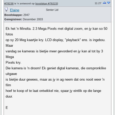
11:27
#78238
is 'n antwoord op
boodskap #78223
]
Elaine
Senior Lid
Boodskappe:
2947
Geregistreer:
Desember 2003
Ek het 'n Minolta. 2.3 Mega Pixels met digital zoom, en jy kan so 50
fotos
op sy 20 Meg kaartjie kry. LCD display, "playback" ens. is ingebou.
Maar
vandag se kameras is bietjie meer gevorderd en jy kan al tot by 3
Mega
Pixels kry.
Die kamera is 'n droom! Ek geniet digtal kameras, die oorspronklike
uitgawe
is bietjie duur gewees, maar as jy in ag neem dat ons nooit weer 'n
film
hoef te koop of te laat ontwikkel nie, spaar jy eintlik op die lange
duur.
E