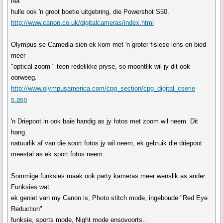
het
hulle ook 'n groot boetie uitgebring, die Powershot S50.
http://www.canon.co.uk/digitalcameras/index.html
Olympus se Camedia sien ek kom met 'n groter fisiese lens en bied
meer
"optical zoom " teen redelikke pryse, so moontlik wil jy dit ook
oorweeg.
http://www.olympusamerica.com/cpg_section/cpg_digital_cserie
s.asp
'n Driepoot in ook baie handig as jy fotos met zoom wil neem. Dit
hang
natuurlik af van die soort fotos jy wil neem, ek gebruik die driepoot
meestal as ek sport fotos neem.
Sommige funksies maak ook party kameras meer wenslik as ander.
Funksies wat
ek geniet van my Canon is; Photo stitch mode, ingeboude "Red Eye
Reduction"
funksie, sports mode, Night mode ensovoorts..