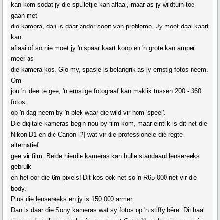
kan kom sodat jy die spulletjie kan aflaai, maar as jy wildtuin toe
gaan met
die kamera, dan is daar ander soort van probleme. Jy moet daai kaart
kan
aflaai of so nie moet jy 'n spaar kaart koop en 'n grote kan amper
meer as
die kamera kos. Glo my, spasie is belangrik as jy ernstig fotos neem.
Om
jou 'n idee te gee, 'n ernstige fotograaf kan maklik tussen 200 - 360
fotos
op 'n dag neem by 'n plek waar die wild vir hom 'speel'.
Die digitale kameras begin nou by film kom, maar eintlik is dit net die
Nikon D1 en die Canon [?] wat vir die professionele die regte
alternatief
gee vir film. Beide hierdie kameras kan hulle standaard lensereeks
gebruik
en het oor die 6m pixels! Dit kos ook net so 'n R65 000 net vir die
body.
Plus die lensereeks en jy is 150 000 armer.
Dan is daar die Sony kameras wat sy fotos op 'n stiffy bêre. Dit haal