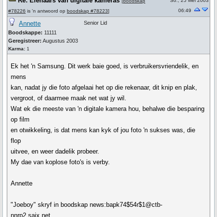
Re: Eienaars van digitale kameras
So., 25 Mei 2003
[
boodskap
06:49
#78226
is 'n antwoord op
boodskap #78223
]
Annette
Senior Lid
Boodskappe:
11111
Geregistreer:
Augustus 2003
Karma:
1
Ek het 'n Samsung. Dit werk baie goed, is verbruikersvriendelik, en
mens
kan, nadat jy die foto afgelaai het op die rekenaar, dit knip en plak,
vergroot, of daarmee maak net wat jy wil.
Wat ek die meeste van 'n digitale kamera hou, behalwe die besparing
op film
en otwikkeling, is dat mens kan kyk of jou foto 'n sukses was, die
flop
uitvee, en weer dadelik probeer.
My dae van koplose foto's is verby.
Annette
"Joeboy" skryf in boodskap news:bapk74$54r$1@ctb-
nnrp2.saix.net...