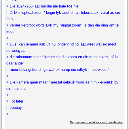
> Die 1024x768 laat hierdie nie baie toe nie
> 2. Die "optical zoom" begin lyk asof dit uit fokus raak, veral as die
foto
> verder vergroot word. Lyk my "digital zoom" is dan die ding om te
koop.
>
> Dus, kan iemand asb uit hul ondervinding laat weet wat ek meot
oorweeg as
> die minumum spesifikasies vir die zoom en die megapixels, of is
daar ander
> meer belangriker dinge wat ek na op die uitkyk moet wees?
>
> Die kamera gaan maar meestal gebruik word as n mik-en-druk by
die huis ens
>
> Tot later
> Joeboy
>
Rapporteer boodskap aan 'n moderator