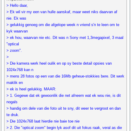
> Hello daar,
> Ek wil vir my een van hulle aanskaf, maar weet niks daarvan af
nie. Ek was
> gelukkig genoeg om die afgelope week n vriend s'n te leen om te
kyk waarvan
> ek hou, waarvan nie etc. Dit was n Sony met 1,3megapixel, 3 maal
"optical
> zoom".
>
> Die kamera werk heel oulik en op sy beste detail opsies van
1024x768 kan n
> mens 28 fotos op een van die 16Mb geheue-stokkies bere. Dit werk
maklik en
> ek is heel gelukkig. MAAR:
> 1. Gegewe dat ek gewoonlik die net afneem wat ek wou nie, is dit
nogals
> handig om dele van die foto uit te sny, dit weer te vergroot en dan
te druk.
> Die 1024x768 laat hierdie nie baie toe nie
> 2. Die "optical zoom" begin lyk asof dit uit fokus raak, veral as die