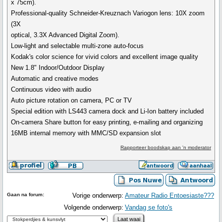
x 75cm).
Professional-quality Schneider-Kreuznach Variogon lens: 10X zoom
(3X
optical, 3.3X Advanced Digital Zoom).
Low-light and selectable multi-zone auto-focus
Kodak's color science for vivid colors and excellent image quality
New 1.8" Indoor/Outdoor Display
Automatic and creative modes
Continuous video with audio
Auto picture rotation on camera, PC or TV
Special edition with LS443 camera dock and Li-Ion battery included
On-camera Share button for easy printing, e-mailing and organizing
16MB internal memory with MMC/SD expansion slot
Rapporteer boodskap aan 'n moderator
Gaan na forum:
Vorige onderwerp:
Amateur Radio Entoesiaste???
Volgende onderwerp:
Vandag se foto's