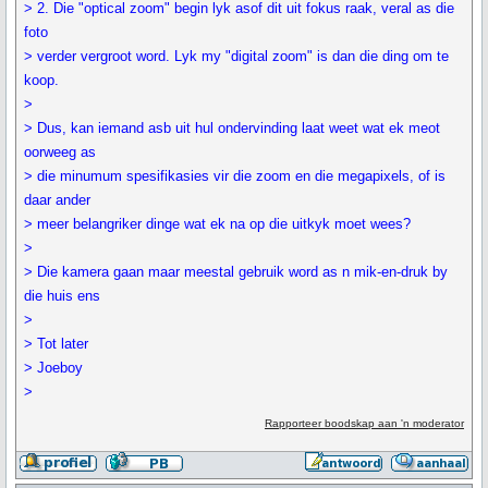
> 2. Die "optical zoom" begin lyk asof dit uit fokus raak, veral as die
foto
> verder vergroot word. Lyk my "digital zoom" is dan die ding om te
koop.
>
> Dus, kan iemand asb uit hul ondervinding laat weet wat ek meot
oorweeg as
> die minumum spesifikasies vir die zoom en die megapixels, of is
daar ander
> meer belangriker dinge wat ek na op die uitkyk moet wees?
>
> Die kamera gaan maar meestal gebruik word as n mik-en-druk by
die huis ens
>
> Tot later
> Joeboy
>
Rapporteer boodskap aan 'n moderator