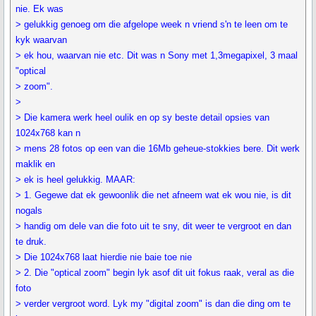
nie. Ek was
> gelukkig genoeg om die afgelope week n vriend s'n te leen om te
kyk waarvan
> ek hou, waarvan nie etc. Dit was n Sony met 1,3megapixel, 3 maal
"optical
> zoom".
>
> Die kamera werk heel oulik en op sy beste detail opsies van
1024x768 kan n
> mens 28 fotos op een van die 16Mb geheue-stokkies bere. Dit werk
maklik en
> ek is heel gelukkig. MAAR:
> 1. Gegewe dat ek gewoonlik die net afneem wat ek wou nie, is dit
nogals
> handig om dele van die foto uit te sny, dit weer te vergroot en dan
te druk.
> Die 1024x768 laat hierdie nie baie toe nie
> 2. Die "optical zoom" begin lyk asof dit uit fokus raak, veral as die
foto
> verder vergroot word. Lyk my "digital zoom" is dan die ding om te