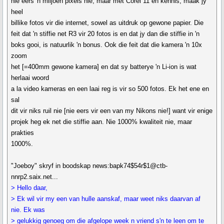
nie eers 'n miljoen pixels nie, maar met Corel 11 en kennis, maak jy
heel
billike fotos vir die internet, sowel as uitdruk op gewone papier. Die
feit dat 'n stiffie net R3 vir 20 fotos is en dat jy dan die stiffie in 'n
boks gooi, is natuurlik 'n bonus. Ook die feit dat die kamera 'n 10x
zoom
het [=400mm gewone kamera] en dat sy batterye 'n Li-ion is wat
herlaai woord
a la video kameras en een laai reg is vir so 500 fotos. Ek het ene en
sal
dit vir niks ruil nie [nie eers vir een van my Nikons nie!] want vir enige
projek heg ek net die stiffie aan. Nie 1000% kwaliteit nie, maar
prakties
1000%.
"Joeboy" skryf in boodskap news:bapk74$54r$1@ctb-
nnrp2.saix.net...
> Hello daar,
> Ek wil vir my een van hulle aanskaf, maar weet niks daarvan af
nie. Ek was
> gelukkig genoeg om die afgelope week n vriend s'n te leen om te