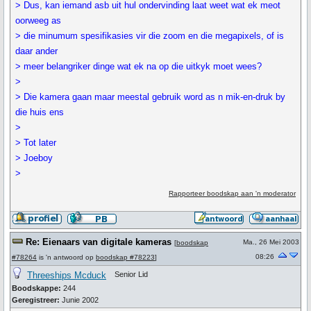
> Dus, kan iemand asb uit hul ondervinding laat weet wat ek meot
oorweeg as
> die minumum spesifikasies vir die zoom en die megapixels, of is
daar ander
> meer belangriker dinge wat ek na op die uitkyk moet wees?
>
> Die kamera gaan maar meestal gebruik word as n mik-en-druk by
die huis ens
>
> Tot later
> Joeboy
>
Rapporteer boodskap aan 'n moderator
Re: Eienaars van digitale kameras
Ma., 26 Mei 2003
[
boodskap
08:26
#78264
is 'n antwoord op
boodskap #78223
]
Threeships Mcduck
Senior Lid
Boodskappe:
244
Geregistreer:
Junie 2002