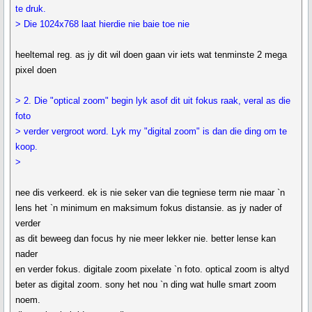
te druk.
> Die 1024x768 laat hierdie nie baie toe nie
heeltemal reg. as jy dit wil doen gaan vir iets wat tenminste 2 mega
pixel doen
> 2. Die "optical zoom" begin lyk asof dit uit fokus raak, veral as die
foto
> verder vergroot word. Lyk my "digital zoom" is dan die ding om te
koop.
>
nee dis verkeerd. ek is nie seker van die tegniese term nie maar `n
lens het `n minimum en maksimum fokus distansie. as jy nader of
verder
as dit beweeg dan focus hy nie meer lekker nie. better lense kan
nader
en verder fokus. digitale zoom pixelate `n foto. optical zoom is altyd
beter as digital zoom. sony het nou `n ding wat hulle smart zoom
noem.