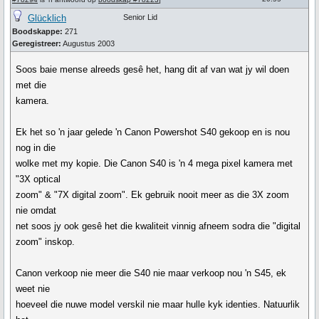
Glücklich
Senior Lid
Boodskappe:
271
Geregistreer:
Augustus 2003
Soos baie mense alreeds gesê het, hang dit af van wat jy wil doen
met die
kamera.
Ek het so 'n jaar gelede 'n Canon Powershot S40 gekoop en is nou
nog in die
wolke met my kopie. Die Canon S40 is 'n 4 mega pixel kamera met
"3X optical
zoom" & "7X digital zoom". Ek gebruik nooit meer as die 3X zoom
nie omdat
net soos jy ook gesê het die kwaliteit vinnig afneem sodra die "digital
zoom" inskop.
Canon verkoop nie meer die S40 nie maar verkoop nou 'n S45, ek
weet nie
hoeveel die nuwe model verskil nie maar hulle kyk identies. Natuurlik