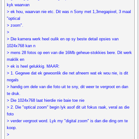
kyk waarvan
> ek hou, waarvan nie etc. Dit was n Sony met 1,3megapixel, 3 maal
"optical
> zoom".
>
> Die kamera werk heel oulik en op sy beste detail opsies van
1024x768 kan n
> mens 28 fotos op een van die 16Mb geheue-stokkies bere. Dit werk
maklik en
> ek is heel gelukkig. MAAR:
> 1. Gegewe dat ek gewoonlik die net afneem wat ek wou nie, is dit
nogals
> handig om dele van die foto uit te sny, dit weer te vergroot en dan
te druk.
> Die 1024x768 laat hierdie nie baie toe nie
> 2. Die "optical zoom" begin lyk asof dit uit fokus raak, veral as die
foto
> verder vergroot word. Lyk my "digital zoom" is dan die ding om te
koop.
>