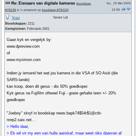
Re: Eienaars van digitale kameras
So., 25 Mei 2003
[
boodskap
12:06
#78239
is 'n antwoord op
boodskap #78223
]
Vusi
Senior Lid
Boodskappe:
2211
Geregistreer:
Februarie 2001
Gaan kyk en vergelyk by:
www.dpreview.com
of
www.mysimon.com
Indien jy iemand het wat jou kamera in die VSA of SO Asië (die
SARS-lande)
kan koop, doen dit gerus - dis 50% goedkoper.
Kyk gerus na Fujifilm oftewel Fuji - goeie gehalte teen +/- 20%
goedkoper.
"Joeboy" skryf in boodskap news:bapk74$54r$1@ctb-
nnrp2.saix.net...
> Hello daar,
> Ek wil vir my een van hulle aanskaf, maar weet niks daarvan af