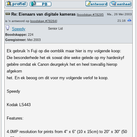
Re: Eienaars van digitale kameras
Ma., 26 Mei 2003
[
boodskap #78295
21:16
is 'n antwoord op
boodskap #78264
]
Speedy
Senior Lid
Boodskappe:
224
Geregistreer:
Mei 2003
Ek gebruik 'n Fuji op die oomblik maar hier is my volgende koop:
Die besonderhede het ek sowat drie weke gelede op my hardeskyf
gebêre omdat ek Canon deurgekyk het en heel toevallig hierop
afgekom
het. En ek beoog om dit voor my volgende verlof te koop.
Speedy
Kodak LS443
Features:
4.0MP resolution for prints from 4" x 6" (10 x 15cm) to 20" x 30" (50