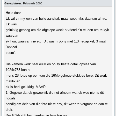
Geregistreer:
Februarie 2003
Hello daar,
Ek wil vir my een van hulle aanskaf, maar weet niks daarvan af nie.
Ek was
gelukkig genoeg om die afgelope week n vriend s'n te leen om te kyk
waarvan
ek hou, waarvan nie etc. Dit was n Sony met 1,3megapixel, 3 maal
"optical
zoom".
Die kamera werk heel oulik en op sy beste detail opsies van
1024x768 kan n
mens 28 fotos op een van die 16Mb geheue-stokkies bere. Dit werk
maklik en
ek is heel gelukkig. MAAR:
1. Gegewe dat ek gewoonlik die net afneem wat ek wou nie, is dit
nogals
handig om dele van die foto uit te sny, dit weer te vergroot en dan te
druk.
Die 1024x768 laat hierdie nie baie toe nie