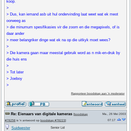
koop.
>
> Dus, kan iemand asb uit hul ondervinding laat weet wat ek meot
oorweeg as
> die minumum spesifikasies vir die zoom en die megapixels, of is
daar ander
> meer belangriker dinge wat ek na op die uitkyk moet wees?
>
> Die kamera gaan maar meestal gebruik word as n mik-en-druk by
die huis ens
>
> Tot later
> Joeboy
>
Rapporteer boodskap aan 'n moderator
Re: Eienaars van digitale kameras
Ma., 26 Mei 2003
[
boodskap
07:17
#78258
is 'n antwoord op
boodskap #78223
]
Suidwester
Senior Lid