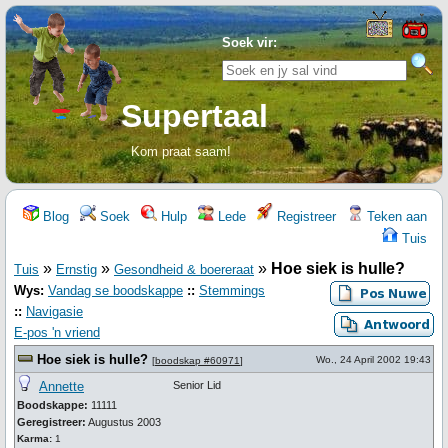
Soek vir:
Supertaal
Kom praat saam!
Blog
Soek
Hulp
Lede
Registreer
Teken aan
Tuis
»
»
»
Hoe siek is hulle?
Tuis
Ernstig
Gesondheid & boereraat
Wys:
Vandag se boodskappe
::
Stemmings
::
Navigasie
E-pos 'n vriend
Hoe siek is hulle?
Wo., 24 April 2002 19:43
[
boodskap #60971
]
Annette
Senior Lid
Boodskappe:
11111
Geregistreer:
Augustus 2003
Karma:
1