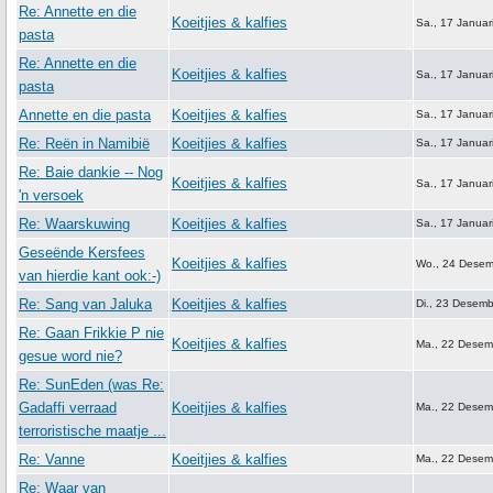
Re: Annette en die
Koeitjies & kalfies
Sa., 17 Januar
pasta
Re: Annette en die
Koeitjies & kalfies
Sa., 17 Januar
pasta
Annette en die pasta
Koeitjies & kalfies
Sa., 17 Januar
Re: Reën in Namibië
Koeitjies & kalfies
Sa., 17 Januar
Re: Baie dankie -- Nog
Koeitjies & kalfies
Sa., 17 Januar
'n versoek
Re: Waarskuwing
Koeitjies & kalfies
Sa., 17 Januar
Geseënde Kersfees
Koeitjies & kalfies
Wo., 24 Desem
van hierdie kant ook:-)
Re: Sang van Jaluka
Koeitjies & kalfies
Di., 23 Desem
Re: Gaan Frikkie P nie
Koeitjies & kalfies
Ma., 22 Desem
gesue word nie?
Re: SunEden (was Re:
Gadaffi verraad
Koeitjies & kalfies
Ma., 22 Desem
terroristische maatje ...
Re: Vanne
Koeitjies & kalfies
Ma., 22 Desem
Re: Waar van