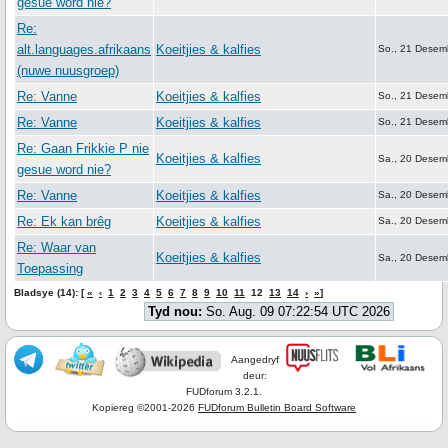
gesue word nie?
Re:
alt.languages.afrikaans
Koeitjies & kalfies
So., 21 Desem
(nuwe nuusgroep)
Re: Vanne
Koeitjies & kalfies
So., 21 Desem
Re: Vanne
Koeitjies & kalfies
So., 21 Desem
Re: Gaan Frikkie P nie
Koeitjies & kalfies
Sa., 20 Desem
gesue word nie?
Re: Vanne
Koeitjies & kalfies
Sa., 20 Desem
Re: Ek kan brêg
Koeitjies & kalfies
Sa., 20 Desem
Re: Waar van
Koeitjies & kalfies
Sa., 20 Desem
Toepassing
Bladsye (14): [
«
‹
1
2
3
4
5
6
7
8
9
10
11
12
13
14
›
»
]
Tyd nou:
So. Aug. 09 07:22:54 UTC 2026
Aangedryf
deur:
FUDforum 3.2.1.
Kopiereg ©2001-2026
FUDforum Bulletin Board Software