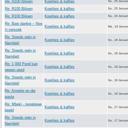
Re: R100 Biljoen
Koeitjies & kalfies
So., 25 Januar
Re: R100 Biljoen
Koeitjies & kalfies
So., 25 Januar
Re: R100 Biljoen
Koeitjies & kalfies
Sa., 24 Januar
Re: Baie dankie -- Nog
Koeitjies & kalfies
Ma., 19 Januar
'n versoek
Re: Steeds reën in
Koeitjies & kalfies
So., 18 Januar
Namibië!
Re: Steeds reën in
Koeitjies & kalfies
So., 18 Januar
Namibië!
Re: 1,000 Pond kan
Koeitjies & kalfies
So., 18 Januar
gewen word
Re: Steeds reën in
Koeitjies & kalfies
So., 18 Januar
Namibië!
Re: Annette en die
Koeitjies & kalfies
So., 18 Januar
pasta
Re: Mbeki - negatiewe
Koeitjies & kalfies
Sa., 17 Januar
beeld
Re: Steeds reën in
Koeitjies & kalfies
Sa., 17 Januar
Namibië!