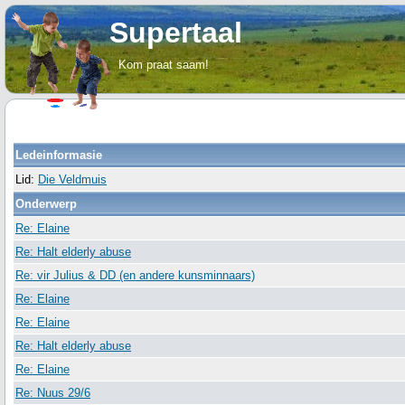
Supertaal
Kom praat saam!
Ledeinformasie
Lid:
Die Veldmuis
Onderwerp
Re: Elaine
Re: Halt elderly abuse
Re: vir Julius & DD (en andere kunsminnaars)
Re: Elaine
Re: Elaine
Re: Halt elderly abuse
Re: Elaine
Re: Nuus 29/6