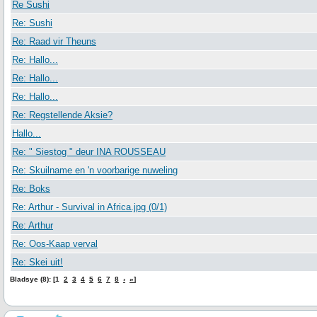
Re Sushi
Re: Sushi
Re: Raad vir Theuns
Re: Hallo...
Re: Hallo...
Re: Hallo...
Re: Regstellende Aksie?
Hallo...
Re: " Siestog " deur INA ROUSSEAU
Re: Skuilname en 'n voorbarige nuweling
Re: Boks
Re: Arthur - Survival in Africa.jpg (0/1)
Re: Arthur
Re: Oos-Kaap verval
Re: Skei uit!
Bladsye (8): [1
2
3
4
5
6
7
8
›
»
]