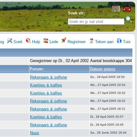
Soek vir:
og
Soek
Hulp
Lede
Registreer
Teken aan
Tuis
Geregistreer op Di., 02 April 2002
Aantal boodskappe 304
Forum:
Datum gepos
Rekenaars & selfone
Do., 28 April 2005 18:50
Koeitjies & kalfies
Wo., 27 April 2005 20:54
Koeitjies & kalfies
Wo., 27 April 2005 19:32
Rekenaars & selfone
Wo., 27 April 2005 19:22
Rekenaars & selfone
Wo., 27 April 2005 18:21
Koeitjies & kalfies
Di., 26 April 2005 20:57
Rekenaars & selfone
Di., 26 April 2005 19:45
Nuus
Sa., 29 Junie 2002 18:44