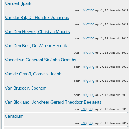
Vanderbijlpark
Inligting
deur:
op
Vr., 18 Januarie 2019
Van der Bijl, Dr. Hendrik Johannes
Inligting
deur:
op
Vr., 18 Januarie 2019
Van Den Heever, Christian Maurits
Inligting
deur:
op
Vr., 18 Januarie 2019
Van Den Bos, Dr. Willem Hendrik
Inligting
deur:
op
Vr., 18 Januarie 2019
Vandeleur, Generaal Sir John Ormsby
Inligting
deur:
op
Vr., 18 Januarie 2019
Van de Graaff, Cornelis Jacob
Inligting
deur:
op
Vr., 18 Januarie 2019
Van Bruggen, Jochem
Inligting
deur:
op
Vr., 18 Januarie 2019
Van Blokland, Jonkheer Gerard Theodoor Beelaerts
Inligting
deur:
op
Vr., 18 Januarie 2019
Vanadium
Inligting
deur:
op
Vr., 18 Januarie 2019