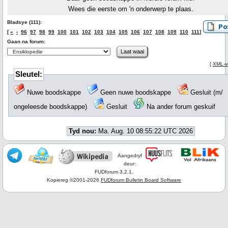
Wees die eerste om 'n onderwerp te plaas.
Bladsye (111):
[
«
‹
96
97
98
99
100
101
102
103
104
105
106
107
108
109
110
111
]
Gaan na forum:
[
XML-v
Sleutel:
Nuwe boodskappe
Geen nuwe boodskappe
Gesluit (m/
ongeleesde boodskappe)
Gesluit
Na ander forum geskuif
Tyd nou:
Ma. Aug. 10 08:55:22 UTC 2026
Aangedryf
deur:
FUDforum 3.2.1.
Kopiereg ©2001-2026
FUDforum Bulletin Board Software