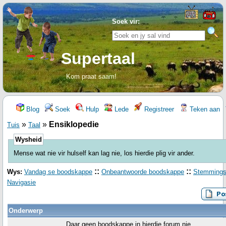
Soek vir:
Supertaal
Kom praat saam!
Blog
Soek
Hulp
Lede
Registreer
Teken aan
»
»
Ensiklopedie
Tuis
Taal
Wysheid
Mense wat nie vir hulself kan lag nie, los hierdie plig vir ander.
::
::
Wys:
Vandag se boodskappe
Onbeantwoorde boodskappe
Stemming
Navigasie
Onderwerp
Daar geen boodskappe in hierdie forum nie.