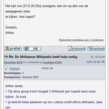
Het lukt me (17-6 20:23u) overigens niet om op één van de
aangegeven sites
te kijken. Iets kapot?
Groeten,
Arthur
Rapporteer boodskap aan 'n moderator
Re: De Afrikaanse Wikipedia heeft hulp nodig
Di., 18 Junie
2002 00:48
[
boodskap #150
is 'n antwoord op
boodskap #149
]
Giskart
Junior Lid
Boodskappe:
3
Geregistreer:
Januarie 2002
Arthur wrote:
> Op deze groep komt hooguit 1 Afrikaner per maand eens even
kijken. Je kunt
> je bericht beter plaatsen op soc.culture.south-africa.afrikaans, daar
zijn