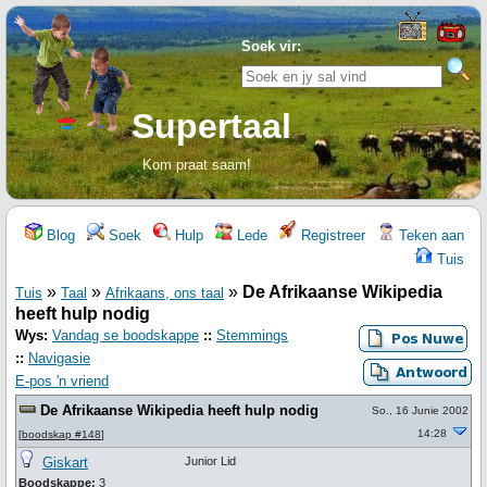
Soek vir:
Supertaal
Kom praat saam!
Blog
Soek
Hulp
Lede
Registreer
Teken aan
Tuis
»
»
»
De Afrikaanse Wikipedia
Tuis
Taal
Afrikaans, ons taal
heeft hulp nodig
Wys:
Vandag se boodskappe
::
Stemmings
::
Navigasie
E-pos 'n vriend
De Afrikaanse Wikipedia heeft hulp nodig
So., 16 Junie 2002
14:28
[
boodskap #148
]
Giskart
Junior Lid
Boodskappe:
3