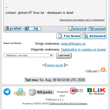
--
contact: giskart AT linux.be - deadspam is dead
Rapporteer boodskap aan 'n moderator
Gaan na forum:
Vorige onderwerp:
www.afrikaans.nu
Volgende onderwerp:
Taalskatkis in vandag se burger
-=]
[=-
terug na bo
[
XML-voer
] [
]
Tyd nou:
So. Aug. 09 06:53:06 UTC 2026
Aangedryf
deur:
FUDforum 3.2.1.
Kopiereg ©2001-2026
FUDforum Bulletin Board Software