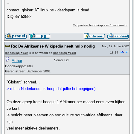
--
contact: giskart AT linux.be - deadspam is dead
ICQ 85153582
Rapporteer boodskap aan 'n moderator
Re: De Afrikaanse Wikipedia heeft hulp nodig
Ma., 17 Junie 2002
18:24
[
boodskap #149
is 'n antwoord op
boodskap #148
]
Arthur
Senior Lid
Boodskappe:
609
Geregistreer:
September 2001
"Giskart" schreef...
> (dit is Nederlands, ik hoop dat jullie het begrijpen)
Op deze groep komt hooguit 1 Afrikaner per maand eens even kijken.
Je kunt
je bericht beter plaatsen op soc.culture.south-africa.afrikaans, daar
zijn
veel meer aktieve deelnemers.