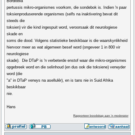
Borditella
pertussis mikro-organismes voorkom, die sondebok is. Indien 'n paar
toksienproduserende organismes (selfs na inaktivering bevat dit
steeds die
toksien) vir die kind ingespuit word, veroorsaak dit neurologiese
skade en
soms die dood. Volgens statistieke beskikbaar is die waarskynlikheid
hiervoor meer as wat algemeen besef word (ongeveer 1 in 800 vir
neurologiese
skade). Die DTaP is 'n verbeterde enstof waar die mikro-organismes
opgebreek word en die selinhoud (en dus ook die toksiene) verwyder
word (die
"a" in DTaP verwys na asellulêr), en is tans nie in Suid Afrika
beskikbaar
nie.
Hans
Rapporteer boodskap aan 'n moderator