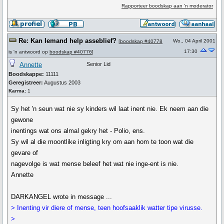
Rapporteer boodskap aan 'n moderator
Re: Kan Iemand help asseblief?
Wo., 04 April 2001
[
boodskap #40778
17:30
is 'n antwoord op
boodskap #40776
]
Annette
Senior Lid
Boodskappe:
11111
Geregistreer:
Augustus 2003
Karma:
1
Sy het 'n seun wat nie sy kinders wil laat inent nie. Ek neem aan die
gewone
inentings wat ons almal gekry het - Polio, ens.
Sy wil al die moontlike inligting kry om aan hom te toon wat die
gevare of
nagevolge is wat mense beleef het wat nie inge-ent is nie.
Annette
DARKANGEL wrote in message ...
> Inenting vir diere of mense, teen hoofsaaklik watter tipe virusse.
>