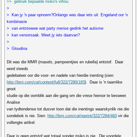
>> gebruik bepaalde risiko's inhou.
>
> Kan jy 'n paar opnoem?Onlangs was daar iets uit Engeland oor 'n
kombinasie
> van entstowwe wat party mense gedink het autisme
> kan veroorsaak. Weet jy iets daarvan?
>
> Gloudina
Dit was die MMR (masels, pampoentjies en rubella) entstof. Daar
word steeds
gedebateer oor die voor- en nadele van hierdie inenting (sien:
http://bmj.com/cgi/content/full/322/7280/183
). Daar is 'n taamlike
groot
studie op die oomblik aan die gang om die vrese hieroor te besweer.
Analise
van tydtendense tot dusver toon dat die inentings waarskynlik nie die
sondebok is nie. Sien:
http://bmj.com/cgi/reprint/322/7284/460
vir die
vollengte artikel.
Daar is geen entstof wat totaal sonder risiko is nie. Die voordele