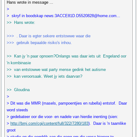
Hans wrote in message ...
>
> skryf in boodskap news:3ACCE81D.D5520828@home.com...
>> Hans wrote:
>>> . Daar is egter sekere entstowwe waar die
>>> gebruik bepaalde risiko's inhou.
>> Kan jy 'n paar opnoem?Onlangs was daar iets uit Engeland oor
'n kombinasie
>> van entstowwe wat party mense gedink het autisme
>> kan veroorsaak. Weet jy iets daarvan?
>> Gloudina
>
> Dit was die MMR (masels, pampoentjies en rubella) entstof. Daar
word steeds
> gedebateer oor die voor- en nadele van hierdie inenting (sien:
>
http://bmj.com/cgi/content/full/322/7280/183
). Daar is 'n taamlike
groot
> studie op die oomblik aan die gang om die vrese hieroor te