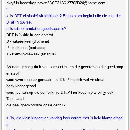
skryf in boodskap news:3ACE31B6.27763D24@home.com...
>
> Is DPT ekslusief vir kinkhoes? En hoekom begin hulle nie met die
DTaPin SA nie.
> Is dit net omdat dit goedkoper is?
DPT is 'n drie-in-een entstof.
D - witseerkeel (diptheria)
P - kinkhoes (pertussis)
T - klem-in-die-kaak (tetanus)
As daar genoeg druk van ouers af is, en die gevare van die goedkoop
enstsof
word wyer rugbaar gemaak, sal DTaP hopelik wel vir almal
beskikbaar gestel
word. Jy kan op die oomblik nie DTaP hier koop nie al wil jy ook.
Tans word
die heel goedkoopste opsie gebruik.
> Ja, die klein kindertjies vandag loop darem met 'n hele klomp dinge
in