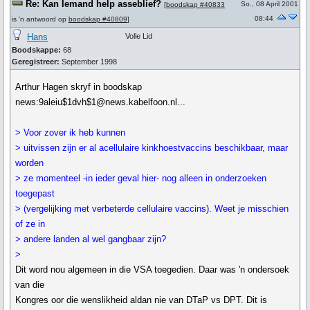
Re: Kan Iemand help asseblief?
So., 08 April 2001
[
boodskap #40833
08:44
is 'n antwoord op
boodskap #40809
]
Hans
Volle Lid
Boodskappe:
68
Geregistreer:
September 1998
Arthur Hagen skryf in boodskap
news:9aleiu$1dvh$1@news.kabelfoon.nl...
> Voor zover ik heb kunnen
> uitvissen zijn er al acellulaire kinkhoestvaccins beschikbaar, maar
worden
> ze momenteel -in ieder geval hier- nog alleen in onderzoeken
toegepast
> (vergelijking met verbeterde cellulaire vaccins). Weet je misschien
of ze in
> andere landen al wel gangbaar zijn?
>
Dit word nou algemeen in die VSA toegedien. Daar was 'n ondersoek
van die
Kongres oor die wenslikheid aldan nie van DTaP vs DPT. Dit is