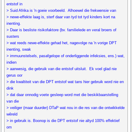
entstof in
> Suid Afrika is 'n goeie voorbeeld. Alhoewel die frekwensie van
> newe-effekte laag is, sterf daar van tyd tot tyd kinders kort na
inenting.
> Daar is besliste risikofaktore (bv. familielede en veral broers of
susters
> wat reeds newe-effekte gehad het, nagevolge na 'n vorige DPT
inenting, swak
> immuunstelsels, pasafgelope of onderliggende infeksies, ens.) wat,
indien
> aanwesig, die gebruik van die entstof uitsluit. Ek voel glad nie
gerus oor
> die kwaltiteit van die DPT entstof wat tans hier gebruik word nie en
dink
> dat daar onnodig voete gesleep word met die beskikbaarstelling
van die
> veiliger (maar duurder) DTaP wat nou in die res van die ontwikkelde
wêreld
> in gebruik is. Boonop is die DPT entstof nie altyd 100% effektief
om