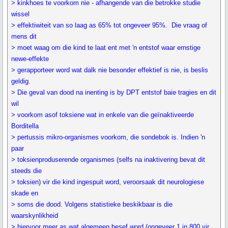
> kinkhoes te voorkom nie - afhangende van die betrokke studie
wissel
> effektiwiteit van so laag as 65% tot ongeveer 95%. Die vraag of
mens dit
> moet waag om die kind te laat ent met 'n entstof waar ernstige
newe-effekte
> gerapporteer word wat dalk nie besonder effektief is nie, is beslis
geldig.
> Die geval van dood na inenting is by DPT entstof baie tragies en dit
wil
> voorkom asof toksiene wat in enkele van die geïnaktiveerde
Borditella
> pertussis mikro-organismes voorkom, die sondebok is. Indien 'n
paar
> toksienproduserende organismes (selfs na inaktivering bevat dit
steeds die
> toksien) vir die kind ingespuit word, veroorsaak dit neurologiese
skade en
> soms die dood. Volgens statistieke beskikbaar is die
waarskynlikheid
> hiervoor meer as wat algemeen besef word (ongeveer 1 in 800 vir