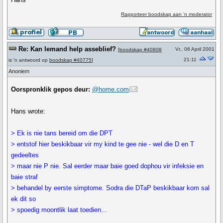
Rapporteer boodskap aan 'n moderator
Re: Kan Iemand help asseblief?
Vr., 06 April 2001
[
boodskap #40808
21:11
is 'n antwoord op
boodskap #40775
]
Anoniem
Oorspronklik gepos deur:
@home.com
Hans wrote:
> Ek is nie tans bereid om die DPT
> entstof hier beskikbaar vir my kind te gee nie - wel die D en T
gedeeltes
> maar nie P nie. Sal eerder maar baie goed dophou vir infeksie en
baie straf
> behandel by eerste simptome. Sodra die DTaP beskikbaar kom sal
ek dit so
> spoedig moontlik laat toedien...