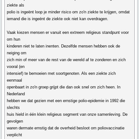
ziekte als
polio is ingeënt loop je minder risico om zo'n ziekte te krijgen, omdat
iemand die is ingeënt de ziekte ook niet kan overdragen.
Vaak kiezen mensen er vanuit een extreem religieus standpunt voor
om hun
kinderen niet te laten inenten. Dezelfde mensen hebben ook de
neiging om
zich min of meer van de rest van de wereld af te zonderen en zich
vooral (en
intensief) te bemoeien met soortgenoten. Als een ziekte zich
eenmaal
openbaart in zo'n groep grijpt die dan ook snel om zich heen. In
Nederland
hebben we dat gezien met een ernstige polio-epidemie in 1992 die
slechts
huis hield in één klein religieus segment van onze samenleving. De
gevolgen
waren dermate ernstig dat de overheid besloot om poliovaccinatie
verplicht