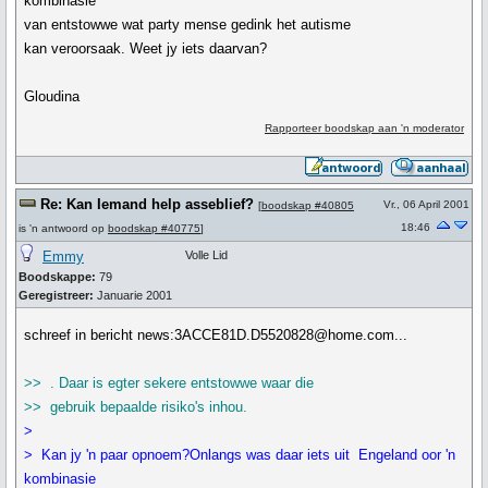
kombinasie
van entstowwe wat party mense gedink het autisme
kan veroorsaak. Weet jy iets daarvan?
Gloudina
Rapporteer boodskap aan 'n moderator
Re: Kan Iemand help asseblief?
Vr., 06 April 2001
[
boodskap #40805
18:46
is 'n antwoord op
boodskap #40775
]
Emmy
Volle Lid
Boodskappe:
79
Geregistreer:
Januarie 2001
schreef in bericht news:3ACCE81D.D5520828@home.com...
>> . Daar is egter sekere entstowwe waar die
>> gebruik bepaalde risiko's inhou.
>
> Kan jy 'n paar opnoem?Onlangs was daar iets uit Engeland oor 'n
kombinasie