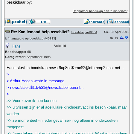
beskikbaar by:
Rapporteer boodskap aan 'n moderator
Re: Kan Iemand help asseblief?
So., 08 April 2001
[
boodskap #40834
09:19
is 'n antwoord op
boodskap #40833
]
Hans
Volle Lid
Boodskappe:
68
Geregistreer:
September 1998
Hans skryf in boodskap news:9ap8nd$emc$2@ctb-nnrp2.saix.net...
>
> Arthur Hagen wrote in message
> news:9aleiu$1dvh$1@news.kabelfoon.nl...
>
>> Voor zover ik heb kunnen
>> uitvissen zijn er al acellulaire kinkhoestvaccins beschikbaar, maar
worden
>> ze momenteel -in ieder geval hier- nog alleen in onderzoeken
toegepast
>> (vergelijking met verbeterde cellulaire vaccins). Weet je misschien