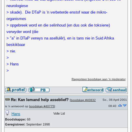
neurologiese
> skade). Die DTaP is 'n verbeterde enstof waar die mikro-
organismes
> opgebreek word en die selinhoud (en dus ook die toksiene)
verwyder word (die
> "a" in DTaP verwys na asellulêr), en is tans nie in Suid Afrika
beskikbaar
> nie.
>
> Hans
>
Rapporteer boodskap aan 'n moderator
Re: Kan Iemand help asseblief?
So., 08 April 2001
[
boodskap #40832
08:40
is 'n antwoord op
boodskap #40775
]
Hans
Volle Lid
Boodskappe:
68
Geregistreer:
September 1998