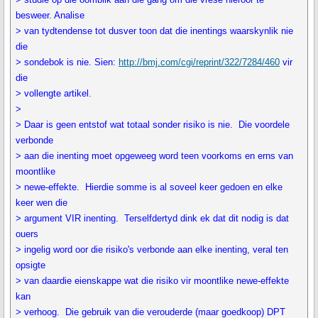
besweer. Analise
> van tydtendense tot dusver toon dat die inentings waarskynlik nie
die
> sondebok is nie. Sien:
http://bmj.com/cgi/reprint/322/7284/460
vir
die
> vollengte artikel.
>
> Daar is geen entstof wat totaal sonder risiko is nie. Die voordele
verbonde
> aan die inenting moet opgeweeg word teen voorkoms en erns van
moontlike
> newe-effekte. Hierdie somme is al soveel keer gedoen en elke
keer wen die
> argument VIR inenting. Terselfdertyd dink ek dat dit nodig is dat
ouers
> ingelig word oor die risiko's verbonde aan elke inenting, veral ten
opsigte
> van daardie eienskappe wat die risiko vir moontlike newe-effekte
kan
> verhoog. Die gebruik van die verouderde (maar goedkoop) DPT