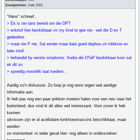
Geregistreer:
Julie 2001
"Hans" schreef...
> Ek is nie tans bereid om die DPT
> entstof hier beskikbaar vir my kind te gee nie - wel die D en T
gedeeltes
> maar nie P nie. Sal eerder maar baie goed dophou vir infeksie en
baie straf
> behandel by eerste simptome. Sodra die DTaP beskikbaar kom sal
ek dit so
> spoedig moontlik laat toedien...
Aardig zo'n diskussie. Zo loop je nog eens tegen wat aardige
informatie aan.
Ik heb pas nog een paar prikken moeten halen voor een reis naar het
buitenland, dus vind ik dit alles wel interessant. Voor zover ik heb
kunnen
uitvissen zijn er al acellulaire kinkhoestvaccins beschikbaar, maar
worden
ze momenteel -in ieder geval hier- nog alleen in onderzoeken