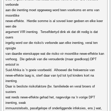
verbonde
aan die inenting moet opgeweeg word teen voorkoms en erns van
moontlike
newe-effekte. Hierdie somme is al soveel keer gedoen en elke keer
wen die
argument VIR inenting. Terselfdertyd dink ek dat dit nodig is dat
ouers
ingelig word oor die risiko's verbonde aan elke inenting, veral ten
opsigte
van daardie eienskappe wat die risiko vir moontlike newe-effekte kan
verhoog. Die gebruik van die verouderde (maar goedkoop) DPT
entstof in
Suid Afrika is 'n goeie voorbeeld. Alhoewel die frekwensie van
newe-effekte laag is, sterf daar van tyd tot tyd kinders kort na
inenting.
Daar is besliste risikofaktore (bv. familielede en veral broers of
susters
wat reeds newe-effekte gehad het, nagevolge na 'n vorige DPT
inenting, swak
immuunstelsels, pasafgelope of onderliggende infeksies, ens.) wat,