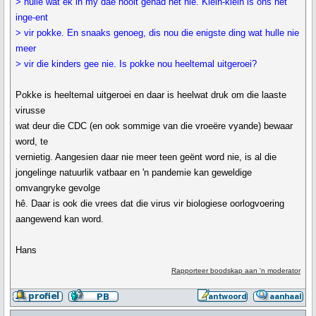
> hulle wat ek in my dae nooit gehad het nie. Klein-klein is ons net
inge-ent
> vir pokke. En snaaks genoeg, dis nou die enigste ding wat hulle nie
meer
> vir die kinders gee nie. Is pokke nou heeltemal uitgeroei?
Pokke is heeltemal uitgeroei en daar is heelwat druk om die laaste
virusse
wat deur die CDC (en ook sommige van die vroeëre vyande) bewaar
word, te
vernietig. Aangesien daar nie meer teen geënt word nie, is al die
jongelinge natuurlik vatbaar en 'n pandemie kan geweldige
omvangryke gevolge
hê. Daar is ook die vrees dat die virus vir biologiese oorlogvoering
aangewend kan word.
Hans
Rapporteer boodskap aan 'n moderator