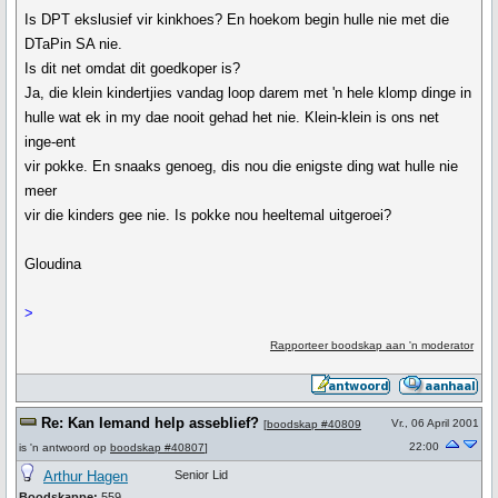
Is DPT ekslusief vir kinkhoes? En hoekom begin hulle nie met die
DTaPin SA nie.
Is dit net omdat dit goedkoper is?
Ja, die klein kindertjies vandag loop darem met 'n hele klomp dinge in
hulle wat ek in my dae nooit gehad het nie. Klein-klein is ons net
inge-ent
vir pokke. En snaaks genoeg, dis nou die enigste ding wat hulle nie
meer
vir die kinders gee nie. Is pokke nou heeltemal uitgeroei?
Gloudina
>
Rapporteer boodskap aan 'n moderator
Re: Kan Iemand help asseblief?
Vr., 06 April 2001
[
boodskap #40809
22:00
is 'n antwoord op
boodskap #40807
]
Arthur Hagen
Senior Lid
Boodskappe:
559