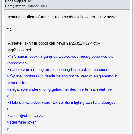
Boodskappe:
42
Geregistreer:
Oktober 2000
Inenting vir diere of mense, teen hoofsaaklik watter tipe virusse.
DA
"Annette" skryf in boodskap news:9af253$2kl$2@ctb-
nnrp2.saix.net...
> 'n Vriendin soek inligting op webwerwe / nuusgroepe wat die
voordele en
> nadele van inenting en nie-inenting bespreek en behandel.
> Sy stel hoofsaaklik daarin belang om te weet of enigiemand 'n
persoonlike
> negatiewe ondervinding gehad het deur nie te laat inent nie.
>
> Hulp sal waardeer word. Ek sal die inligting aan haar deurgee.
> --
> ann...@ctnet.co.za
> Red wine lover.
>