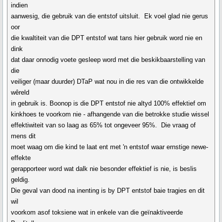
indien
aanwesig, die gebruik van die entstof uitsluit. Ek voel glad nie gerus
oor
die kwaltiteit van die DPT entstof wat tans hier gebruik word nie en
dink
dat daar onnodig voete gesleep word met die beskikbaarstelling van
die
veiliger (maar duurder) DTaP wat nou in die res van die ontwikkelde
wêreld
in gebruik is. Boonop is die DPT entstof nie altyd 100% effektief om
kinkhoes te voorkom nie - afhangende van die betrokke studie wissel
effektiwiteit van so laag as 65% tot ongeveer 95%. Die vraag of
mens dit
moet waag om die kind te laat ent met 'n entstof waar ernstige newe-
effekte
gerapporteer word wat dalk nie besonder effektief is nie, is beslis
geldig.
Die geval van dood na inenting is by DPT entstof baie tragies en dit
wil
voorkom asof toksiene wat in enkele van die geïnaktiveerde