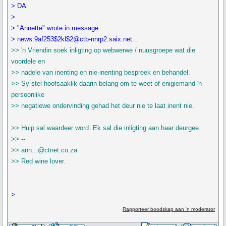
> DA
>
> "Annette" wrote in message
> news:9af253$2kl$2@ctb-nnrp2.saix.net...
>> 'n Vriendin soek inligting op webwerwe / nuusgroepe wat die
voordele en
>> nadele van inenting en nie-inenting bespreek en behandel.
>> Sy stel hoofsaaklik daarin belang om te weet of enigiemand 'n
persoonlike
>> negatiewe ondervinding gehad het deur nie te laat inent nie.
>> Hulp sal waardeer word. Ek sal die inligting aan haar deurgee.
>> --
>> ann...@ctnet.co.za
>> Red wine lover.
>
Rapporteer boodskap aan 'n moderator