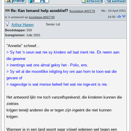
Re: Kan Iemand help asseblief?
Wo., 04 April 2001
[
boodskap #40779
19:50
is 'n antwoord op
boodskap #40778
]
Arthur Hagen
Senior Lid
Boodskappe:
559
Geregistreer:
Julie 2001
"Annette" schreef...
> Sy het 'n seun wat nie sy kinders wil laat inent nie. Ek neem aan
die gewone
> inentings wat ons almal gekry het - Polio, ens.
> Sy wil al die moontlike inligting kry om aan hom te toon wat die
gevare of
> nagevolge is wat mense beleef het wat nie inge-ent is nie.
Het antwoord lijkt me toch vanzelfsprekend; die kinderen kunnen die
ziektes
krijgen terwijl anderen die er tegen zijn ingeënt die niet kunnen
krijgen.
Wanneer je in een land woont waar vrijwel iedereen wel tegen een