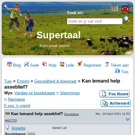
Soek vir:
Supertaal
Kom praat saam!
Blog
Soek
Hulp
Lede
Registreer
Teken aan
Tuis
»
»
»
Kan Iemand help
Tuis
Ernstig
Gesondheid & boereraat
asseblief?
Wys:
Vandag se boodskappe
::
Stemmings
::
Navigasie
E-pos 'n vriend
Kan Iemand help asseblief?
Wo., 04 April 2001 11:50
[
boodskap
#40775
]
Annette
Senior Lid
Boodskappe:
11111