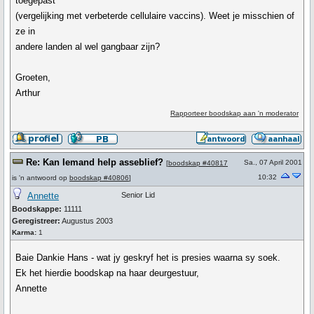
toegepast
(vergelijking met verbeterde cellulaire vaccins). Weet je misschien of
ze in
andere landen al wel gangbaar zijn?
Groeten,
Arthur
Rapporteer boodskap aan 'n moderator
Re: Kan Iemand help asseblief?
Sa., 07 April 2001
[
boodskap #40817
10:32
is 'n antwoord op
boodskap #40806
]
Annette
Senior Lid
Boodskappe:
11111
Geregistreer:
Augustus 2003
Karma:
1
Baie Dankie Hans - wat jy geskryf het is presies waarna sy soek.
Ek het hierdie boodskap na haar deurgestuur,
Annette