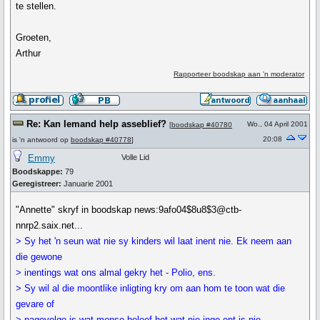
te stellen.
Groeten,
Arthur
Rapporteer boodskap aan 'n moderator
Re: Kan Iemand help asseblief?
Wo., 04 April 2001
[
boodskap #40780
20:08
is 'n antwoord op
boodskap #40778
]
Emmy
Volle Lid
Boodskappe:
79
Geregistreer:
Januarie 2001
"Annette" skryf in boodskap news:9afo04$8u8$3@ctb-
nnrp2.saix.net...
> Sy het 'n seun wat nie sy kinders wil laat inent nie. Ek neem aan
die gewone
> inentings wat ons almal gekry het - Polio, ens.
> Sy wil al die moontlike inligting kry om aan hom te toon wat die
gevare of
> nagevolge is wat mense beleef het wat nie inge-ent is nie.