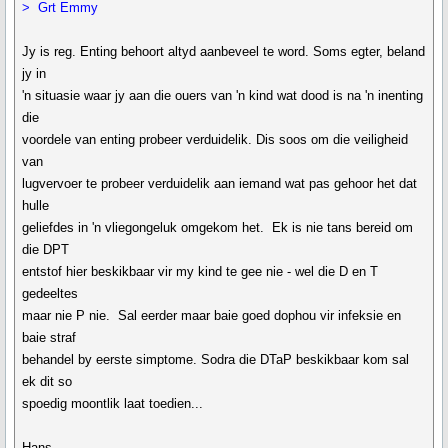
> Grt Emmy
Jy is reg. Enting behoort altyd aanbeveel te word. Soms egter, beland
jy in
'n situasie waar jy aan die ouers van 'n kind wat dood is na 'n inenting
die
voordele van enting probeer verduidelik. Dis soos om die veiligheid
van
lugvervoer te probeer verduidelik aan iemand wat pas gehoor het dat
hulle
geliefdes in 'n vliegongeluk omgekom het. Ek is nie tans bereid om
die DPT
entstof hier beskikbaar vir my kind te gee nie - wel die D en T
gedeeltes
maar nie P nie. Sal eerder maar baie goed dophou vir infeksie en
baie straf
behandel by eerste simptome. Sodra die DTaP beskikbaar kom sal
ek dit so
spoedig moontlik laat toedien...
Hans