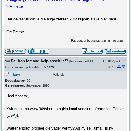
> Annette
Het gevaar is dat je die enge ziekten kunt krijgen als je niet inent.
Grt Emmy
Rapporteer boodskap aan 'n moderator
Re: Kan Iemand help asseblief?
Do., 05 April 2001
[
boodskap #40791
20:16
is 'n antwoord op
boodskap #40775
]
Hans
Volle Lid
Boodskappe:
68
Geregistreer:
September 1998
Haai Annette,
Kyk gerus na www.909shot.com (National vaccine Information Center
(USA)).
Watter entstof probeer die vader vermy? As hy sê "almal" is hy