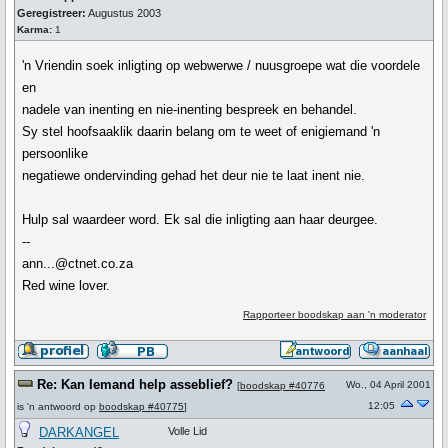
Geregistreer:
Augustus 2003
Karma:
1
'n Vriendin soek inligting op webwerwe / nuusgroepe wat die voordele
en
nadele van inenting en nie-inenting bespreek en behandel.
Sy stel hoofsaaklik daarin belang om te weet of enigiemand 'n
persoonlike
negatiewe ondervinding gehad het deur nie te laat inent nie.
Hulp sal waardeer word. Ek sal die inligting aan haar deurgee.
--
ann...@ctnet.co.za
Red wine lover.
Rapporteer boodskap aan 'n moderator
Re: Kan Iemand help asseblief?
Wo., 04 April 2001
[
boodskap #40776
12:05
is 'n antwoord op
boodskap #40775
]
DARKANGEL
Volle Lid