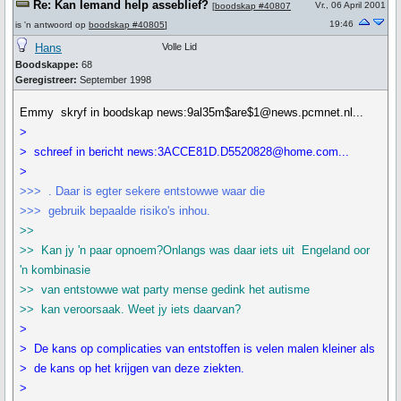
Re: Kan Iemand help asseblief?
Vr., 06 April 2001
[
boodskap #40807
19:46
is 'n antwoord op
boodskap #40805
]
Hans
Volle Lid
Boodskappe:
68
Geregistreer:
September 1998
Emmy skryf in boodskap news:9al35m$are$1@news.pcmnet.nl...
>
> schreef in bericht news:3ACCE81D.D5520828@home.com...
>
>>> . Daar is egter sekere entstowwe waar die
>>> gebruik bepaalde risiko's inhou.
>>
>> Kan jy 'n paar opnoem?Onlangs was daar iets uit Engeland oor
'n kombinasie
>> van entstowwe wat party mense gedink het autisme
>> kan veroorsaak. Weet jy iets daarvan?
>
> De kans op complicaties van entstoffen is velen malen kleiner als
> de kans op het krijgen van deze ziekten.
>