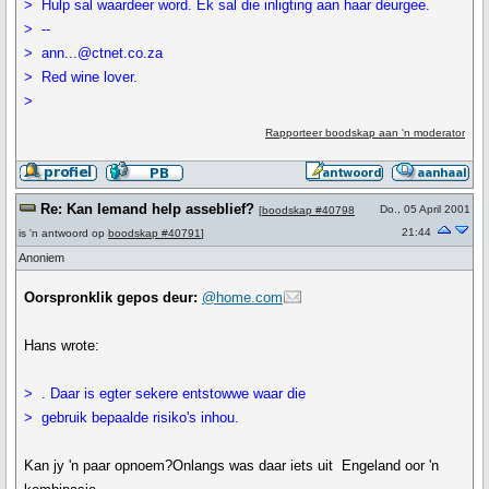
> Hulp sal waardeer word. Ek sal die inligting aan haar deurgee.
> --
> ann...@ctnet.co.za
> Red wine lover.
>
Rapporteer boodskap aan 'n moderator
Re: Kan Iemand help asseblief?
Do., 05 April 2001
[
boodskap #40798
21:44
is 'n antwoord op
boodskap #40791
]
Anoniem
Oorspronklik gepos deur:
@home.com
Hans wrote:
> . Daar is egter sekere entstowwe waar die
> gebruik bepaalde risiko's inhou.
Kan jy 'n paar opnoem?Onlangs was daar iets uit Engeland oor 'n