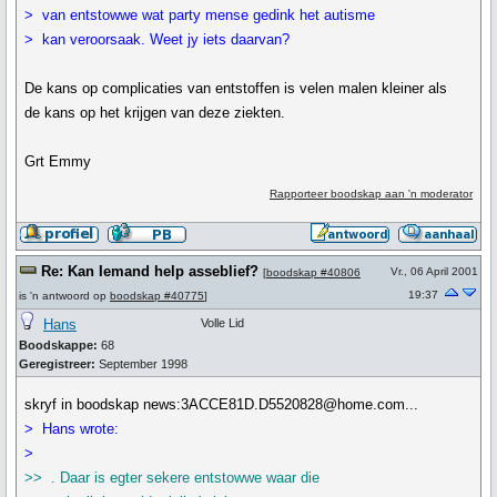
> van entstowwe wat party mense gedink het autisme
> kan veroorsaak. Weet jy iets daarvan?
De kans op complicaties van entstoffen is velen malen kleiner als
de kans op het krijgen van deze ziekten.
Grt Emmy
Rapporteer boodskap aan 'n moderator
Re: Kan Iemand help asseblief?
Vr., 06 April 2001
[
boodskap #40806
19:37
is 'n antwoord op
boodskap #40775
]
Hans
Volle Lid
Boodskappe:
68
Geregistreer:
September 1998
skryf in boodskap news:3ACCE81D.D5520828@home.com...
> Hans wrote:
>
>> . Daar is egter sekere entstowwe waar die