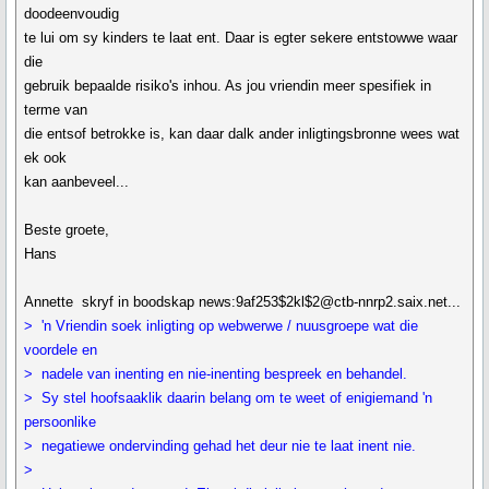
doodeenvoudig
te lui om sy kinders te laat ent. Daar is egter sekere entstowwe waar
die
gebruik bepaalde risiko's inhou. As jou vriendin meer spesifiek in
terme van
die entsof betrokke is, kan daar dalk ander inligtingsbronne wees wat
ek ook
kan aanbeveel...
Beste groete,
Hans
Annette skryf in boodskap news:9af253$2kl$2@ctb-nnrp2.saix.net...
> 'n Vriendin soek inligting op webwerwe / nuusgroepe wat die
voordele en
> nadele van inenting en nie-inenting bespreek en behandel.
> Sy stel hoofsaaklik daarin belang om te weet of enigiemand 'n
persoonlike
> negatiewe ondervinding gehad het deur nie te laat inent nie.
>