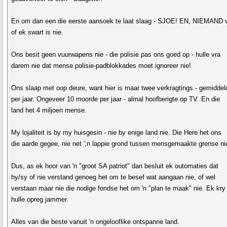
En om dan een die eerste aansoek te laat slaag - SJOE! EN, NIEMAND 
of ek swart is nie.
Ons besit geen vuurwapens nie - die polisie pas ons goed op - hulle vra
darem nie dat mense polisie-padblokkades moet ignoreer nie!
Ons slaap met oop deure, want hier is maar twee verkragtings - gemiddel
per jaar. Ongeveer 10 moorde per jaar - almal hoofberigte op TV. En die
land het 4 miljoen mense.
My lojaliteit is by my huisgesin - nie by enige land nie. Die Here het ons
die aarde gegee, nie net ';n lappie grond tussen mensgemaakte grense ni
Dus, as ek hoor van 'n "groot SA patriot" dan besluit ek outomaties dat
hy/sy of nie verstand genoeg het om te besef wat aangaan nie, of wel
verstaan maar nie die nodige fondse het om 'n "plan te maak" nie. Ek kry
hulle opreg jammer.
Alles van die beste vanuit 'n ongelooflike ontspanne land.