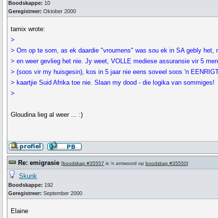
Boodskappe:
10
Geregistreer:
Oktober 2000
tamix wrote:
>
> Om op te som, as ek daardie "vroumens" was sou ek in SA gebly het, 
> en weer gevlieg het nie. Jy weet, VOLLE mediese assuransie vir 5 me
> (soos vir my huisgesin), kos in 5 jaar nie eens soveel soos 'n EENRI
> kaartjie Suid Afrika toe nie. Slaan my dood - die logika van sommiges!
>
Gloudina lieg al weer ... :)
Re: emigrasie
[
boodskap #35557
is 'n antwoord op
boodskap #35550
]
Skunk
Boodskappe:
192
Geregistreer:
September 2000
Elaine