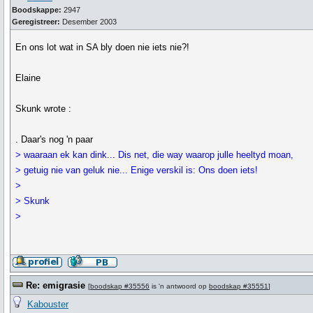
Boodskappe:
2947
Geregistreer:
Desember 2003
En ons lot wat in SA bly doen nie iets nie?!
Elaine
Skunk wrote :
. Daar's nog 'n paar
> waaraan ek kan dink... Dis net, die way waarop julle heeltyd moan,
> getuig nie van geluk nie... Enige verskil is: Ons doen iets!
>
> Skunk
>
Re: emigrasie
[
boodskap #35556
is 'n antwoord op
boodskap #35551
]
Kabouster