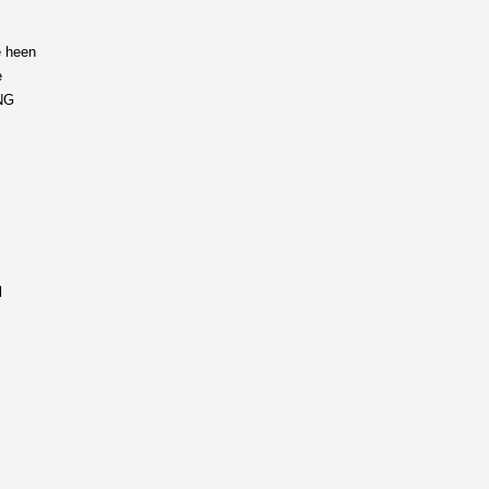
e heen
e
ING
l