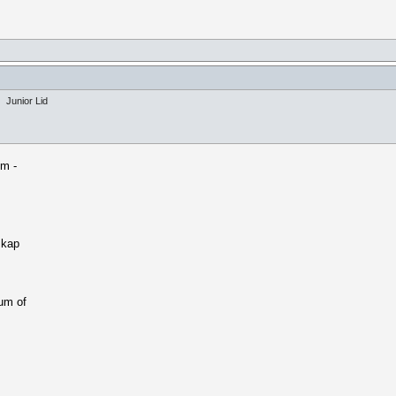
Junior Lid
em -
skap
um of
.