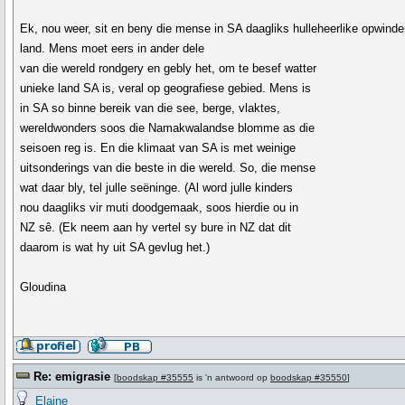
Ek, nou weer, sit en beny die mense in SA daagliks hulleheerlike opwind
land. Mens moet eers in ander dele
van die wereld rondgery en gebly het, om te besef watter
unieke land SA is, veral op geografiese gebied. Mens is
in SA so binne bereik van die see, berge, vlaktes,
wereldwonders soos die Namakwalandse blomme as die
seisoen reg is. En die klimaat van SA is met weinige
uitsonderings van die beste in die wereld. So, die mense
wat daar bly, tel julle seëninge. (Al word julle kinders
nou daagliks vir muti doodgemaak, soos hierdie ou in
NZ sê. (Ek neem aan hy vertel sy bure in NZ dat dit
daarom is wat hy uit SA gevlug het.)
Gloudina
Re: emigrasie
[
boodskap #35555
is 'n antwoord op
boodskap #35550
]
Elaine