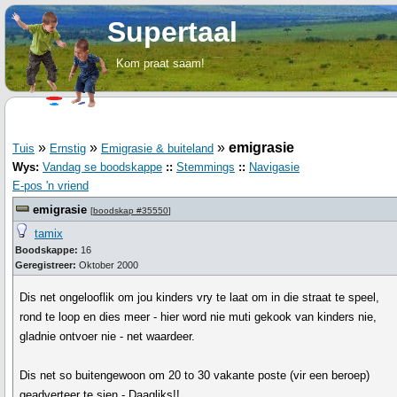
Supertaal
Kom praat saam!
»
»
»
emigrasie
Tuis
Ernstig
Emigrasie & buiteland
Wys:
Vandag se boodskappe
::
Stemmings
::
Navigasie
E-pos 'n vriend
emigrasie
[
boodskap #35550
]
tamix
Boodskappe:
16
Geregistreer:
Oktober 2000
Dis net ongelooflik om jou kinders vry te laat om in die straat te speel,
rond te loop en dies meer - hier word nie muti gekook van kinders nie,
gladnie ontvoer nie - net waardeer.
Dis net so buitengewoon om 20 to 30 vakante poste (vir een beroep)
geadverteer te sien - Daagliks!!