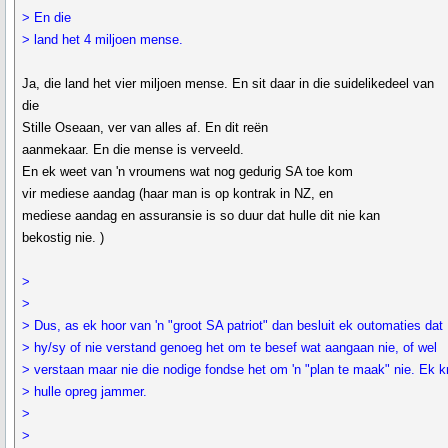
> En die
> land het 4 miljoen mense.
Ja, die land het vier miljoen mense. En sit daar in die suidelikedeel van
die
Stille Oseaan, ver van alles af. En dit reën
aanmekaar. En die mense is verveeld.
En ek weet van 'n vroumens wat nog gedurig SA toe kom
vir mediese aandag (haar man is op kontrak in NZ, en
mediese aandag en assuransie is so duur dat hulle dit nie kan
bekostig nie. )
>
>
> Dus, as ek hoor van 'n "groot SA patriot" dan besluit ek outomaties dat
> hy/sy of nie verstand genoeg het om te besef wat aangaan nie, of wel
> verstaan maar nie die nodige fondse het om 'n "plan te maak" nie. Ek k
> hulle opreg jammer.
>
>