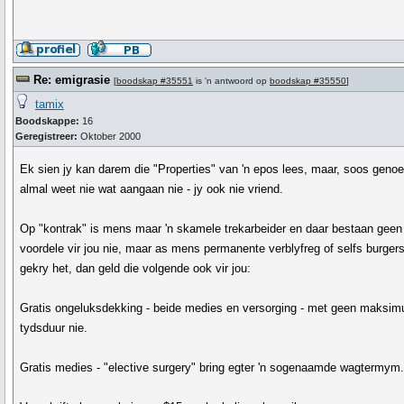
Re: emigrasie
[
boodskap #35551
is 'n antwoord op
boodskap #35550
]
tamix
Boodskappe:
16
Geregistreer:
Oktober 2000
Ek sien jy kan darem die "Properties" van 'n epos lees, maar, soos geno
almal weet nie wat aangaan nie - jy ook nie vriend.
Op "kontrak" is mens maar 'n skamele trekarbeider en daar bestaan geen
voordele vir jou nie, maar as mens permanente verblyfreg of selfs burger
gekry het, dan geld die volgende ook vir jou:
Gratis ongeluksdekking - beide medies en versorging - met geen maksim
tydsduur nie.
Gratis medies - "elective surgery" bring egter 'n sogenaamde wagtermym