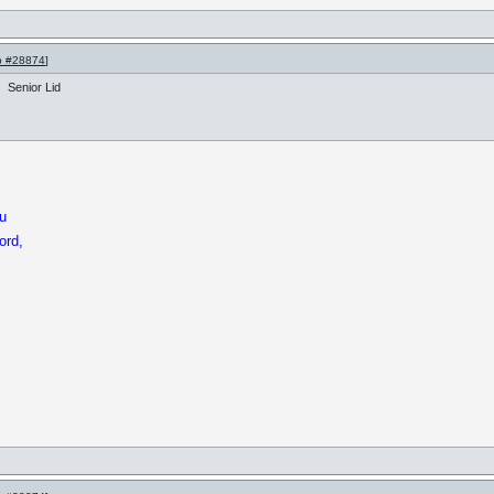
p #28874
]
Senior Lid
ou
ord,