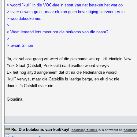
> woord "kuil" in die VOC-dae 'n soort van riet beteken het wat op
> rivier-oewers groei, maar ek kan geen bevestiging hiervoor kry in
> woordeboeke nie.
>
> Weet iemand iets meer oor die herkoms van die naam?
>
> Swart Simon
Ja, ek sal ook graag wil weet of die plekname wat op -kill eindigin New
York Staat (Catskill, Peekskill) na dieselfde woord verwys.
Ek het nog altyd aangeneem dat dit na die Nederlandse woord
"kuil" verwys, maar die Catskills is laerige berge, en ek dink nie
daar is 'n Catskill-rivier nie.
Gloudina
Re: Die betekenis van kuil/kuyl
[
boodskap #28881
is 'n antwoord op
boodska