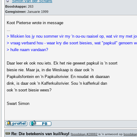
Simon van der Schans
Boodskappe:
263
Geregistreer:
Januarie 1999
Koot Pieterse wrote in message
...
> Miskien los jy nou sommer vir my 'n ou-ou raaisel op, wat vir my met j
> vraag verband hou - waar kry die soort biesies, wat "papkuil" genoem w
> hulle naam vandaan?
Daar leer ek ook nou iets. Ek het nie geweet papkuil is 'n soort
biesie nie. Maar ja, in die Weskaap is daar ook 'n
Papkuilsfontein en 'n Papkuilsrivier. En noudat ek daaraan
dink, is daar ook 'n Kafferkuilsrivier. Sou 'n kafferkuil dan
ook 'n soort biesie wees?
Swart Simon
Re: Die betekenis van kuil/kuyl
[
boodskap #28882
is 'n antwoord op
boodska