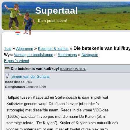
Supertaal
Kom praat saam!
»
»
»
Die betekenis van kuil/kuy
Tuis
Algemeen
Koeitjies & kalfies
Wys:
Vandag se boodskappe
::
Stemmings
::
Navigasie
E-pos 'n vriend
Die betekenis van kuil/kuyl
[
boodskap #28874
]
Simon van der Schans
Boodskappe:
263
Geregistreer:
Januarie 1999
Halfpad tussen Kaapstad en Stellenbosch is daar 'n plek wat
Kuilsrivier genoem word. Dit lê aan 'n rivier (of eerder 'n
stroompie) met dieselfde naam. Reeds in die vroeë VOC-dae
(1680's) was daar 'n vee-pos met die naam De Kuilen (of, in
sommige tekste, "De Kuylen"). Kuyler of Kuylen kom natuurlik ook
voor as 'n agternaam of van, maar ek twyfel of die plek na 'n