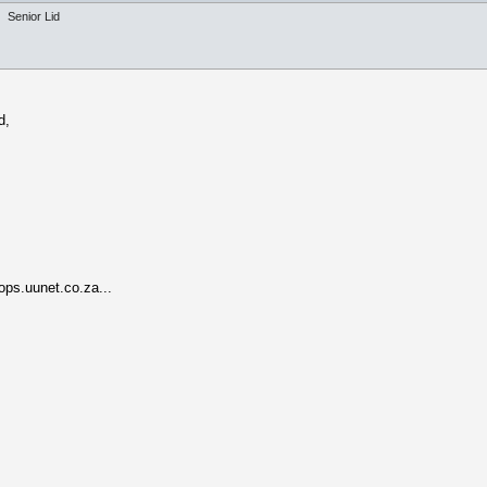
Senior Lid
d,
ps.uunet.co.za...