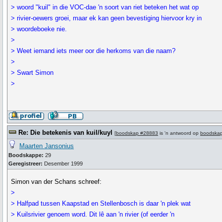
> woord "kuil" in die VOC-dae 'n soort van riet beteken het wat op
> rivier-oewers groei, maar ek kan geen bevestiging hiervoor kry in
> woordeboeke nie.
>
> Weet iemand iets meer oor die herkoms van die naam?
>
> Swart Simon
>
Re: Die betekenis van kuil/kuyl
[
boodskap #28883
is 'n antwoord op
boodska
Maarten Jansonius
Boodskappe:
29
Geregistreer:
Desember 1999
Simon van der Schans schreef:
>
> Halfpad tussen Kaapstad en Stellenbosch is daar 'n plek wat
> Kuilsrivier genoem word. Dit lê aan 'n rivier (of eerder 'n