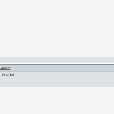
p #28874
]
Junior Lid