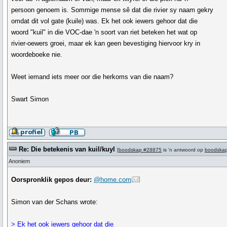
persoon genoem is. Sommige mense sê dat die rivier sy naam gekry
omdat dit vol gate (kuile) was. Ek het ook iewers gehoor dat die
woord "kuil" in die VOC-dae 'n soort van riet beteken het wat op
rivier-oewers groei, maar ek kan geen bevestiging hiervoor kry in
woordeboeke nie.
Weet iemand iets meer oor die herkoms van die naam?
Swart Simon
Re: Die betekenis van kuil/kuyl
[
boodskap #28875
is 'n antwoord op
boodska
Anoniem
Oorspronklik gepos deur:
@home.com
Simon van der Schans wrote:
> Ek het ook iewers gehoor dat die