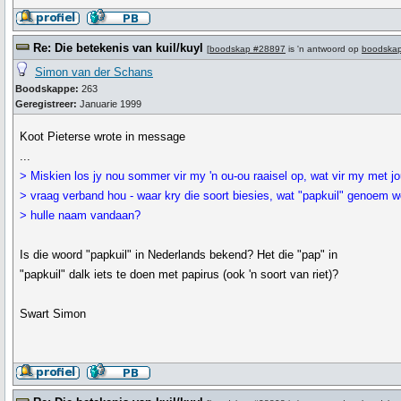
Re: Die betekenis van kuil/kuyl
[
boodskap #28897
is 'n antwoord op
boodska
Simon van der Schans
Boodskappe:
263
Geregistreer:
Januarie 1999
Koot Pieterse wrote in message
...
> Miskien los jy nou sommer vir my 'n ou-ou raaisel op, wat vir my met j
> vraag verband hou - waar kry die soort biesies, wat "papkuil" genoem w
> hulle naam vandaan?
Is die woord "papkuil" in Nederlands bekend? Het die "pap" in
"papkuil" dalk iets te doen met papirus (ook 'n soort van riet)?
Swart Simon