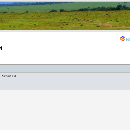
Bl
l
Senior Lid