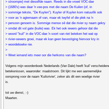
> stroompie) met dieselfde naam. Reeds in die vroeë VOC-dae
> (1680's) was daar 'n vee-pos met die naam De Kuilen (of, in
> sommige tekste, "De Kuylen"). Kuyler of Kuylen kom natuurlik ook
> voor as 'n agternaam of van, maar ek twyfel of die plek na 'n
> persoon genoem is. Sommige mense sê dat die rivier sy naam gekry
> omdat dit vol gate (kuile) was. Ek het ook iewers gehoor dat die
> woord "kuil" in die VOC-dae 'n soort van riet beteken het wat op
> rivier-oewers groei, maar ek kan geen bevestiging hiervoor kry in
> woordeboeke nie.
>
> Weet iemand iets meer oor die herkoms van die naam?
Volgens mijn woordenboek Nederlands (Van Dale) heeft 'kuil' verscheiden
betekenissen, waaronder: maalstroom. Dit lijkt me een aannemelijke
oorsprong voor de naam 'Kuilsrivier', zeker als dit een woelige rivier
is.
tot uw dienst, :-)
Maarten.