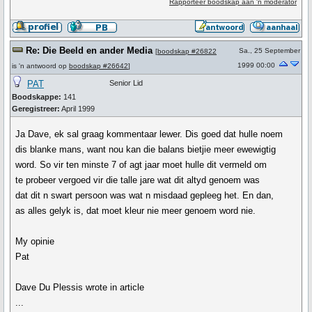
Rapporteer boodskap aan 'n moderator
Re: Die Beeld en ander Media
Sa., 25 September
[
boodskap #26822
1999 00:00
is 'n antwoord op
boodskap #26642
]
PAT
Senior Lid
Boodskappe:
141
Geregistreer:
April 1999
Ja Dave, ek sal graag kommentaar lewer. Dis goed dat hulle noem
dis blanke mans, want nou kan die balans bietjie meer ewewigtig
word. So vir ten minste 7 of agt jaar moet hulle dit vermeld om
te probeer vergoed vir die talle jare wat dit altyd genoem was
dat dit n swart persoon was wat n misdaad gepleeg het. En dan,
as alles gelyk is, dat moet kleur nie meer genoem word nie.
My opinie
Pat
Dave Du Plessis wrote in article
...