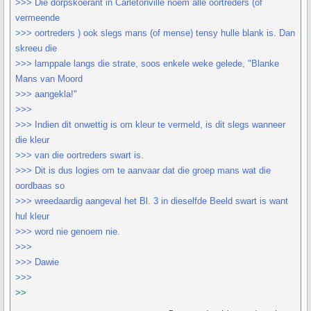
>>> Die dorpskoerant in Carletonville noem alle oortreders (of
vermeende
>>> oortreders ) ook slegs mans (of mense) tensy hulle blank is. Dan
skreeu die
>>> lamppale langs die strate, soos enkele weke gelede, "Blanke
Mans van Moord
>>> aangekla!"
>>>
>>> Indien dit onwettig is om kleur te vermeld, is dit slegs wanneer
die kleur
>>> van die oortreders swart is.
>>> Dit is dus logies om te aanvaar dat die groep mans wat die
oordbaas so
>>> wreedaardig aangeval het Bl. 3 in dieselfde Beeld swart is want
hul kleur
>>> word nie genoem nie.
>>>
>>> Dawie
>>>
>>