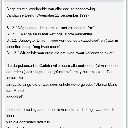
Slegs enkele voorbeelde van elke dag se beriggewing -
Vandag se Beeld (Woensdag 22 September 1999)
Bl. 2. "Nóg soldate dreig seniors met die dood in Pta"
Bl. 2. "10-jarige seun met kettings, slotte vasgebind"
Bl. 12. Babawgter Ernie - "twee vermeende skaapdiewe" en (later in
dieselfde berig) "nog twee mans"
Bl. 12. "Wit polisieman dreig glo om twee swart kollegas te skiet."
Die dorpskoerant in Carletonville noem alle oortreders (of vermeende
oortreders ) ook slegs mans (of mense) tensy hulle blank is. Dan
skreeu die
lamppale langs die strate, soos enkele weke gelede, "Blanke Mans
van Moord
aangekla!"
Indien dit onwettig is om kleur te vermeld, is dit slegs wanneer die
kleur
van die oortreders swart is.