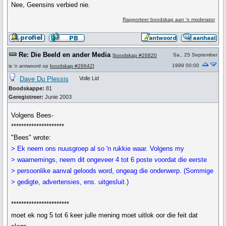
Nee, Geensins verbied nie.
Rapporteer boodskap aan 'n moderator
Re: Die Beeld en ander Media
Sa., 25 September
[
boodskap #26820
1999 00:00
is 'n antwoord op
boodskap #26642
]
Dave Du Plessis
Volle Lid
Boodskappe:
81
Geregistreer:
Junie 2003
Volgens Bees-
*********************
"Bees" wrote:
> Ek neem ons nuusgroep al so 'n rukkie waar. Volgens my
> waarnemings, neem dit ongeveer 4 tot 6 poste voordat die eerste
> persoonlike aanval geloods word, ongeag die onderwerp. (Sommige
> gedigte, advertensies, ens. uitgesluit.)
***********************
moet ek nog 5 tot 6 keer julle mening moet uitlok oor die feit dat