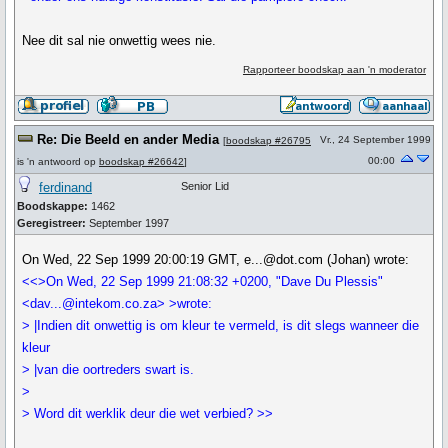
Nee dit sal nie onwettig wees nie.
Rapporteer boodskap aan 'n moderator
Re: Die Beeld en ander Media
Vr., 24 September 1999
[
boodskap #26795
00:00
is 'n antwoord op
boodskap #26642
]
ferdinand
Senior Lid
Boodskappe:
1462
Geregistreer:
September 1997
On Wed, 22 Sep 1999 20:00:19 GMT, e...@dot.com (Johan) wrote:
<<>On Wed, 22 Sep 1999 21:08:32 +0200, "Dave Du Plessis"
<dav...@intekom.co.za> >wrote:
> |Indien dit onwettig is om kleur te vermeld, is dit slegs wanneer die
kleur
> |van die oortreders swart is.
>
> Word dit werklik deur die wet verbied? >>