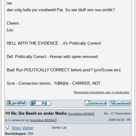
nie
dan volg hulle jou voorbeeld Pat. So wie bluff ons nou eintlik?
Cheers
Lou
HELL WITH THE EVIDENCE ...it's Politically Correct!
Def: Politically Correct - Human with spine removed.
Bad! Run POLITICALLY CORRECT before post? (y/n/Screw em)
Scre - Connection termin...%$#@& - CARRIER, NOT
Rapporteer boodskap aan 'n moderator
Re: Die Beeld en ander Media
Ma., 27 September
[
boodskap #26848
1999 00:00
is 'n antwoord op
boodskap #26642
]
Dries Venter
Senior Lid
Boodskappe:
299