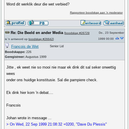
Word dit werklik deur die wet verbied?
Rapporteer boodskap aan 'n moderator
Re: Die Beeld en ander Media
Do., 23 September
[
boodskap #26729
1999 00:00
is 'n antwoord op
boodskap #26642
]
Francois de Wet
Senior Lid
Boodskappe:
226
Geregistreer:
Augustus 1999
Jitte , ek weet nie so mooi nie maar ek dink dit sal seker onwettig
wees
onder ons huidige konstitusie. Sal die pampiere check.
Ek dink hier kom 'n debat....
Francois
Johan wrote in message ...
> On Wed, 22 Sep 1999 21:08:32 +0200, "Dave Du Plessis"