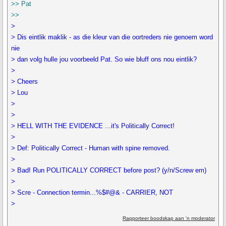
>> Pat
>>
>
> Dis eintlik maklik - as die kleur van die oortreders nie genoem word
nie
> dan volg hulle jou voorbeeld Pat. So wie bluff ons nou eintlik?
>
> Cheers
> Lou
>
>
> HELL WITH THE EVIDENCE ...it's Politically Correct!
>
> Def: Politically Correct - Human with spine removed.
>
> Bad! Run POLITICALLY CORRECT before post? (y/n/Screw em)
>
> Scre - Connection termin...%$#@& - CARRIER, NOT
>
Rapporteer boodskap aan 'n moderator