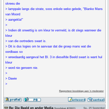
skreeu die
> lamppale langs die strate, soos enkele weke gelede, "Blanke Mans
van Moord
> aangekla!"
>
> Indien dit onwettig is om kleur te vermeld, is dit slegs wanneer die
kleur
> van die oortreders swart is.
> Dit is dus logies om te aanvaar dat die groep mans wat die
oordbaas so
> wreedaardig aangeval het Bl. 3 in dieselfde Beeld swart is want hul
kleur
> word nie genoem nie.
>
> Dawie
>
Rapporteer boodskap aan 'n moderator
Re: Die Beeld en ander Media
Sa., 25 September
[
boodskap #26821