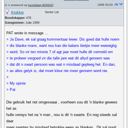
1999 00:00
is 'n antwoord op
boodskap #26642
]
Krokkie
Senior Lid
Boodskappe:
478
Geregistreer:
Julie 1999
PAT wrote in message ...
> Ja Dave, ek sal graag kommentaar lewer. Dis goed dat hulle noem
> dis blanke mans, want nou kan die balans bietjie meer ewewigtig
> word. So vir ten minste 7 of agt jaar moet hulle dit vermeld om
> te probeer vergoed vir die talle jare wat dit altyd genoem was
> dat dit n swart persoon was wat n misdaad gepleeg het. En dan,
> as alles gelyk is, dat moet kleur nie meer genoem word nie.
>
> My opinie
> Pat
Die gebruik het net omgeswaai , voorheen sou dit 'n blanke gewees
het as
hulle verwys het na 'n man , nou is dit 'n swarte. En nog steeds sal
daar
meer swartes by misdaad betrokke wees as blankes., Dit sal nooit