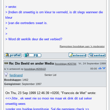
> wrote:
> |Indien dit onwettig is om kleur te vermeld, is dit slegs wanneer die
kleur
> |van die oortreders swart is.
>
>
> Word dit werklik deur die wet verbied?
Rapporteer boodskap aan 'n moderator
Re: Die Beeld en ander Media
Vr., 24 September 1999
[
boodskap #26794
00:00
is 'n antwoord op
boodskap #26642
]
ferdinand
Senior Lid
Boodskappe:
1462
Geregistreer:
September 1997
On Thu, 23 Sep 1999 12:46:39 +0200, "Francois de Wet" wrote:
<<>Jitte , ek weet nie so mooi nie maar ek dink dit sal seker
onwettig wees
>onder ons huidige konstitusie. Sal die pampiere check.>>