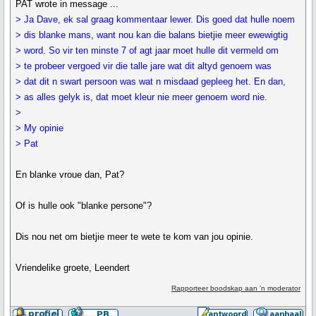
PAT wrote in message ...
> Ja Dave, ek sal graag kommentaar lewer. Dis goed dat hulle noem
> dis blanke mans, want nou kan die balans bietjie meer ewewigtig
> word. So vir ten minste 7 of agt jaar moet hulle dit vermeld om
> te probeer vergoed vir die talle jare wat dit altyd genoem was
> dat dit n swart persoon was wat n misdaad gepleeg het. En dan,
> as alles gelyk is, dat moet kleur nie meer genoem word nie.
>
> My opinie
> Pat
En blanke vroue dan, Pat?
Of is hulle ook "blanke persone"?
Dis nou net om bietjie meer te wete te kom van jou opinie.
Vriendelike groete, Leendert
Rapporteer boodskap aan 'n moderator