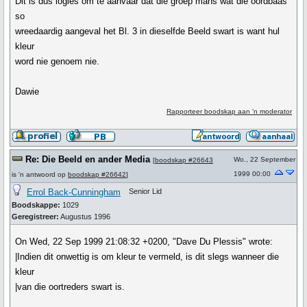
Dit is dus logies om te aanvaar dat die groep mans wat die oordbaas
so
wreedaardig aangeval het Bl. 3 in dieselfde Beeld swart is want hul
kleur
word nie genoem nie.
Dawie
Rapporteer boodskap aan 'n moderator
Re: Die Beeld en ander Media
Wo., 22 September
[
boodskap #26643
1999 00:00
is 'n antwoord op
boodskap #26642
]
Errol Back-Cunningham
Senior Lid
Boodskappe:
1029
Geregistreer:
Augustus 1996
On Wed, 22 Sep 1999 21:08:32 +0200, "Dave Du Plessis" wrote:
|Indien dit onwettig is om kleur te vermeld, is dit slegs wanneer die
kleur
|van die oortreders swart is.