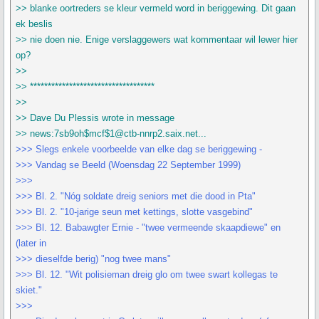
>> blanke oortreders se kleur vermeld word in beriggewing. Dit gaan
ek beslis
>> nie doen nie. Enige verslaggewers wat kommentaar wil lewer hier
op?
>>
>> ***********************************
>>
>> Dave Du Plessis wrote in message
>> news:7sb9oh$mcf$1@ctb-nnrp2.saix.net...
>>> Slegs enkele voorbeelde van elke dag se beriggewing -
>>> Vandag se Beeld (Woensdag 22 September 1999)
>>>
>>> Bl. 2. "Nóg soldate dreig seniors met die dood in Pta"
>>> Bl. 2. "10-jarige seun met kettings, slotte vasgebind"
>>> Bl. 12. Babawgter Ernie - "twee vermeende skaapdiewe" en
(later in
>>> dieselfde berig) "nog twee mans"
>>> Bl. 12. "Wit polisieman dreig glo om twee swart kollegas te
skiet."
>>>