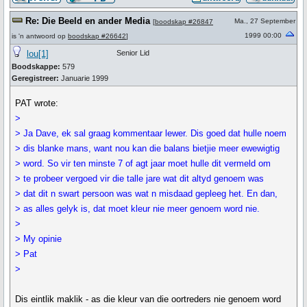
Re: Die Beeld en ander Media
Ma., 27 September
[
boodskap #26847
1999 00:00
is 'n antwoord op
boodskap #26642
]
lou[1]
Senior Lid
Boodskappe:
579
Geregistreer:
Januarie 1999
PAT wrote:
>
> Ja Dave, ek sal graag kommentaar lewer. Dis goed dat hulle noem
> dis blanke mans, want nou kan die balans bietjie meer ewewigtig
> word. So vir ten minste 7 of agt jaar moet hulle dit vermeld om
> te probeer vergoed vir die talle jare wat dit altyd genoem was
> dat dit n swart persoon was wat n misdaad gepleeg het. En dan,
> as alles gelyk is, dat moet kleur nie meer genoem word nie.
>
> My opinie
> Pat
>
Dis eintlik maklik - as die kleur van die oortreders nie genoem word