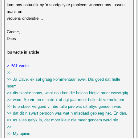
kom ons natuurlik by 'n soortgelyke probleem wanneer ons tussen
mans en
vrouens onderskei...
Groete,
Dries
lou wrote in article
...
> PAT wrote:
>>
>> Ja Dave, ek sal graag kommentaar lewer. Dis goed dat hulle
noem
>> dis blanke mans, want nou kan die balans bietjie meer ewewigtig
>> word. So vir ten minste 7 of agt jaar moet hulle dit vermeld om
>> te probeer vergoed vir die talle jare wat dit altyd genoem was
>> dat dit n swart persoon was wat n misdaad gepleeg het. En dan,
>> as alles gelyk is, dat moet kleur nie meer genoem word nie.
>>
>> My opinie