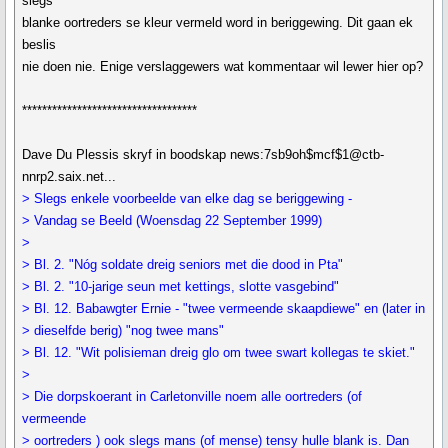
slegs
blanke oortreders se kleur vermeld word in beriggewing. Dit gaan ek
beslis
nie doen nie. Enige verslaggewers wat kommentaar wil lewer hier op?
***********************************
Dave Du Plessis skryf in boodskap news:7sb9oh$mcf$1@ctb-
nnrp2.saix.net...
> Slegs enkele voorbeelde van elke dag se beriggewing -
> Vandag se Beeld (Woensdag 22 September 1999)
>
> Bl. 2. "Nóg soldate dreig seniors met die dood in Pta"
> Bl. 2. "10-jarige seun met kettings, slotte vasgebind"
> Bl. 12. Babawgter Ernie - "twee vermeende skaapdiewe" en (later in
> dieselfde berig) "nog twee mans"
> Bl. 12. "Wit polisieman dreig glo om twee swart kollegas te skiet."
>
> Die dorpskoerant in Carletonville noem alle oortreders (of
vermeende
> oortreders ) ook slegs mans (of mense) tensy hulle blank is. Dan