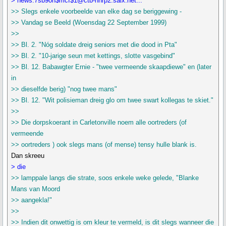
> news:7sb9oh$mcf$1@ctb-nnrp2.saix.net...
>> Slegs enkele voorbeelde van elke dag se beriggewing -
>> Vandag se Beeld (Woensdag 22 September 1999)
>>
>> Bl. 2. "Nóg soldate dreig seniors met die dood in Pta"
>> Bl. 2. "10-jarige seun met kettings, slotte vasgebind"
>> Bl. 12. Babawgter Ernie - "twee vermeende skaapdiewe" en (later
in
>> dieselfde berig) "nog twee mans"
>> Bl. 12. "Wit polisieman dreig glo om twee swart kollegas te skiet."
>>
>> Die dorpskoerant in Carletonville noem alle oortreders (of
vermeende
>> oortreders ) ook slegs mans (of mense) tensy hulle blank is.
Dan skreeu
> die
>> lamppale langs die strate, soos enkele weke gelede, "Blanke
Mans van Moord
>> aangekla!"
>>
>> Indien dit onwettig is om kleur te vermeld, is dit slegs wanneer die