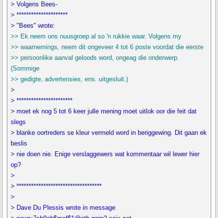
> Volgens Bees-
> *********************
> "Bees" wrote:
>> Ek neem ons nuusgroep al so 'n rukkie waar. Volgens my
>> waarnemings, neem dit ongeveer 4 tot 6 poste voordat die eerste
>> persoonlike aanval geloods word, ongeag die onderwerp.
(Sommige
>> gedigte, advertensies, ens. uitgesluit.)
>
> ***********************
> moet ek nog 5 tot 6 keer julle mening moet uitlok oor die feit dat
slegs
> blanke oortreders se kleur vermeld word in beriggewing. Dit gaan ek
beslis
> nie doen nie. Enige verslaggewers wat kommentaar wil lewer hier
op?
>
> ***********************************
>
> Dave Du Plessis wrote in message