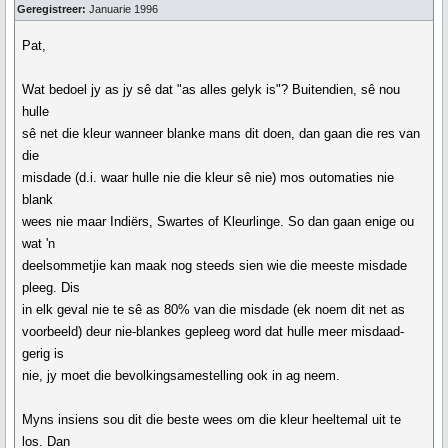
Geregistreer:
Januarie 1996
Pat,
Wat bedoel jy as jy sê dat "as alles gelyk is"? Buitendien, sê nou
hulle
sê net die kleur wanneer blanke mans dit doen, dan gaan die res van
die
misdade (d.i. waar hulle nie die kleur sê nie) mos outomaties nie
blank
wees nie maar Indiërs, Swartes of Kleurlinge. So dan gaan enige ou
wat 'n
deelsommetjie kan maak nog steeds sien wie die meeste misdade
pleeg. Dis
in elk geval nie te sê as 80% van die misdade (ek noem dit net as
voorbeeld) deur nie-blankes gepleeg word dat hulle meer misdaad-
gerig is
nie, jy moet die bevolkingsamestelling ook in ag neem.
Myns insiens sou dit die beste wees om die kleur heeltemal uit te
los. Dan