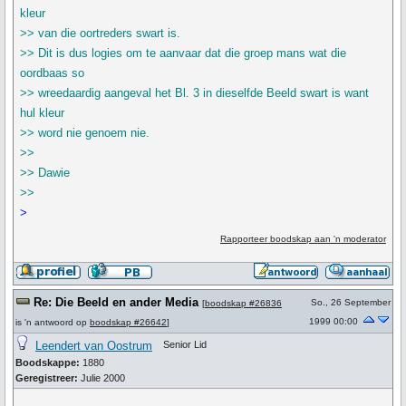
kleur
>> van die oortreders swart is.
>> Dit is dus logies om te aanvaar dat die groep mans wat die
oordbaas so
>> wreedaardig aangeval het Bl. 3 in dieselfde Beeld swart is want
hul kleur
>> word nie genoem nie.
>>
>> Dawie
>>
>
Rapporteer boodskap aan 'n moderator
Re: Die Beeld en ander Media
So., 26 September
[
boodskap #26836
1999 00:00
is 'n antwoord op
boodskap #26642
]
Leendert van Oostrum
Senior Lid
Boodskappe:
1880
Geregistreer:
Julie 2000