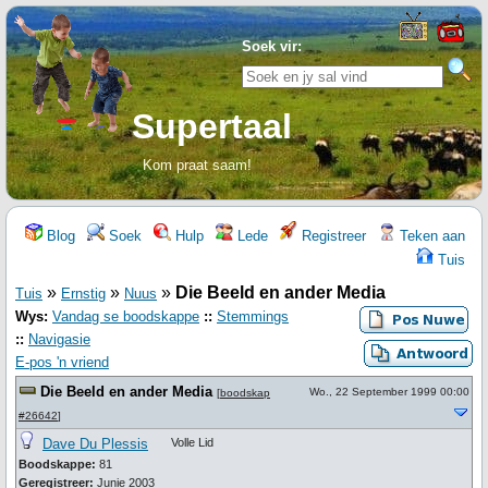
Soek vir:
Supertaal
Kom praat saam!
Blog
Soek
Hulp
Lede
Registreer
Teken aan
Tuis
»
»
»
Die Beeld en ander Media
Tuis
Ernstig
Nuus
Wys:
Vandag se boodskappe
::
Stemmings
::
Navigasie
E-pos 'n vriend
Die Beeld en ander Media
Wo., 22 September 1999 00:00
[
boodskap
#26642
]
Dave Du Plessis
Volle Lid
Boodskappe:
81
Geregistreer:
Junie 2003