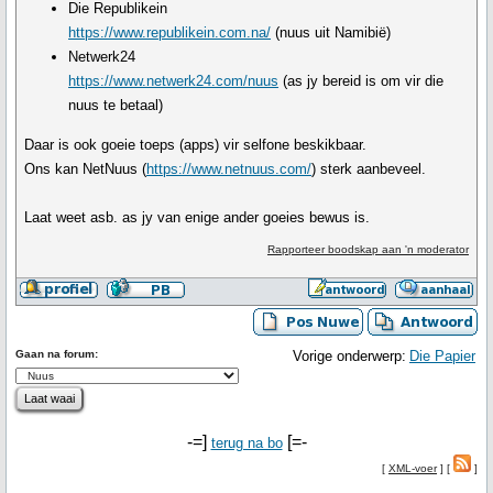
Die Republikein
https://www.republikein.com.na/
(nuus uit Namibië)
Netwerk24
https://www.netwerk24.com/nuus
(as jy bereid is om vir die
nuus te betaal)
Daar is ook goeie toeps (apps) vir selfone beskikbaar.
Ons kan NetNuus (
https://www.netnuus.com/
) sterk aanbeveel.
Laat weet asb. as jy van enige ander goeies bewus is.
Rapporteer boodskap aan 'n moderator
Gaan na forum:
Vorige onderwerp:
Die Papier
-=]
[=-
terug na bo
[
XML-voer
] [
]