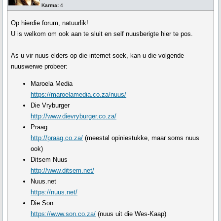
Karma:
4
Op hierdie forum, natuurlik!
U is welkom om ook aan te sluit en self nuusberigte hier te pos.
As u vir nuus elders op die internet soek, kan u die volgende
nuuswerwe probeer:
Maroela Media
https://maroelamedia.co.za/nuus/
Die Vryburger
http://www.dievryburger.co.za/
Praag
http://praag.co.za/
(meestal opiniestukke, maar soms nuus
ook)
Ditsem Nuus
http://www.ditsem.net/
Nuus.net
https://nuus.net/
Die Son
https://www.son.co.za/
(nuus uit die Wes-Kaap)