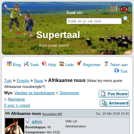
Soek vir:
Supertaal
Kom praat saam!
Blog
Soek
Hulp
Lede
Registreer
Teken aan
Tuis
»
»
»
Afrikaanse nuus
Tuis
Ernstig
Nuus
(Waar kry mens goeie
Afrikaanse nuusberigte?)
Wys:
Vandag se boodskappe
::
Stemmings
::
Navigasie
E-pos 'n vriend
Afrikaanse nuus
Sa., 19 Mei 2018 16:34
[
boodskap #6
]
admin
Volle Lid
Administrateur
Boodskappe:
49
Geregistreer:
Mei 2018