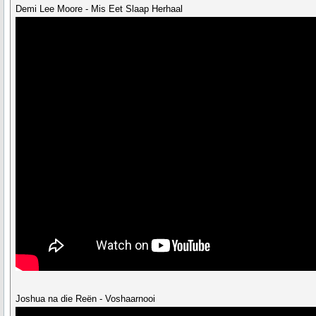
Demi Lee Moore - Mis Eet Slaap Herhaal
Joshua na die Reën - Voshaarnooi