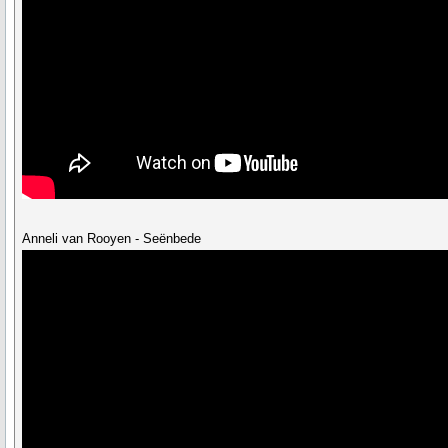
Anneli van Rooyen - Seënbede