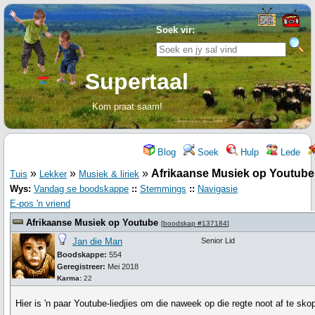
Soek vir:
Supertaal
Kom praat saam!
Blog
Soek
Hulp
Lede
»
»
»
Afrikaanse Musiek op Youtube
Tuis
Lekker
Musiek & liriek
Wys:
Vandag se boodskappe
::
Stemmings
::
Navigasie
E-pos 'n vriend
Afrikaanse Musiek op Youtube
[
boodskap #137184
]
Jan die Man
Senior Lid
Boodskappe:
554
Geregistreer:
Mei 2018
Karma:
22
Hier is 'n paar Youtube-liedjies om die naweek op die regte noot af te sko