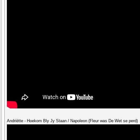
Andriëtte - Hoekom Bly Jy Staan / Napoleon (Fleur was De Wet se perd)