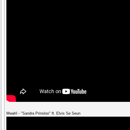
Mwah! - "Sandra Prinsloo" ft. Elvis Se Seun