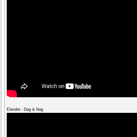
Elandré - Dag & Nag