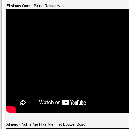
Ekskuus Oom - Pierre Rossouw
Almero - Nul Is Nie Niks Nie (met Bouwer Bosch)