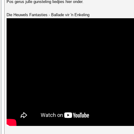
Pos gerus julle gunsteling liedjies hier onder.
Die Heuwels Fantasties - Ballade vir 'n Enkeling