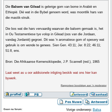
Die
Balsem van Gilead
is gelerige gom van bome in Arabië en
Ethiopië. Dié wat in die Bybel genoem word, was moontlik hars van
die mastik-struik.
Die bos wat die hars vervaardig waarvan die balsem gemaak is, het
in Ou Testamentiese tye volop in Gilead (oos van die Jordaan,
vandag Jordanië) gegroei. Dit was 'n aromatiese gom of spesery wat
gebruik is om wonde te genees. Sien Gen. 43:11; Jer. 8:22; 46:11;
51:8, ens.
Bron: Die Afrikaanse Kernensiklopedie, J.P. Scannell (red.), 1965
Laat weet as u oor addisionele inligting beskik wat ons hier kan
bywerk.
Rapporteer boodskap aan 'n moderator
Gaan na forum:
Vorige onderwerp:
Balsa