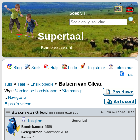
Soek vir:
Supertaal
Kom praat saam!
Blog
Soek
Hulp
Lede
Registreer
Teken aan
Tuis
»
»
»
Balsem van Gilead
Tuis
Taal
Ensiklopedie
Wys:
Vandag se boodskappe
::
Stemmings
::
Navigasie
E-pos 'n vriend
Balsem van Gilead
So., 26 Mei 2019 18:52
[
boodskap #126199
]
Inligting
Senior Lid
Boodskappe:
4589
Geregistreer:
November 2018
Karma:
1