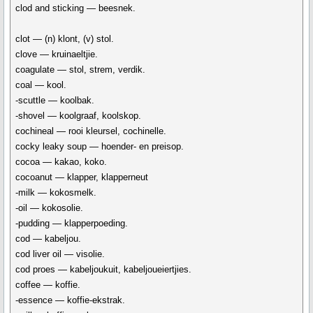
clod and sticking — beesnek.
clot — (n) klont, (v) stol.
clove — kruinaeltjie.
coagulate — stol, strem, verdik.
coal — kool.
-scuttle — koolbak.
-shovel — koolgraaf, koolskop.
cochineal — rooi kleursel, cochinelle.
cocky leaky soup — hoender- en preisop.
cocoa — kakao, koko.
cocoanut — klapper, klapperneut
-milk — kokosmelk.
-oil — kokosolie.
-pudding — klapperpoeding.
cod — kabeljou.
cod liver oil — visolie.
cod proes — kabeljoukuit, kabeljoueiertjies.
coffee — koffie.
-essence — koffie-ekstrak.