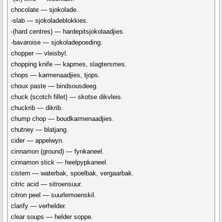
chocolate — sjokolade.
-slab — sjokoladeblokkies.
-(hard centres) — hardepitsjokolaadjies.
-bavaroise — sjokoladepoeding.
chopper — vleisbyl.
chopping knife — kapmes, slagtersmes.
chops — karmenaadjies, tjops.
choux paste — bindsousdeeg.
chuck (scotch fillet) — skotse dikvleis.
chuckrib — dikrib.
chump chop — boudkarmenaadjies.
chutney — blatjang.
cider — appelwyn.
cinnamon (ground) — fynkaneel.
cinnamon stick — heelpypkaneel.
cistern — waterbak, spoelbak, vergaarbak.
citric acid — sitroensuur.
citron peel — suurlemoenskil.
clarify — verhelder.
clear soups — helder soppe.