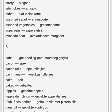
artery — slagaar.
artichokes — artisjok.
ashet — plat-vleisskottel.
assorted salad — slaaisoorte.
assorted vegetables — groentesoorte.
asparagus — aspersie(s).
avocado pear — avokadopeer, murgpeer.
B
baba — ligte poeding (met suurdeeg gerys).
bacon — spek.
bacon rolls — spekrolletjies.
bain marie — invoegkastrolletjies.
bake — bak.
baked — gebakte.
-apples — gebakte appels.
-apple dumplings — gebakte appelkluitjies.
-fish, fines herbes — gebakte vis met pietersielie.
-jam roll — gebakte konfytrol.