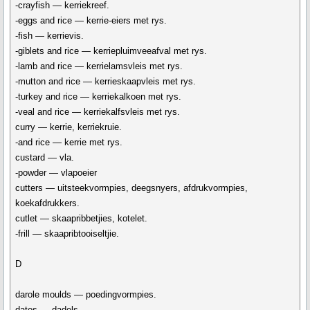
-crayfish — kerriekreef.
-eggs and rice — kerrie-eiers met rys.
-fish — kerrievis.
-giblets and rice — kerriepluimveeafval met rys.
-lamb and rice — kerrielamsvleis met rys.
-mutton and rice — kerrieskaapvleis met rys.
-turkey and rice — kerriekalkoen met rys.
-veal and rice — kerriekalfsvleis met rys.
curry — kerrie, kerriekruie.
-and rice — kerrie met rys.
custard — vla.
-powder — vlapoeier
cutters — uitsteekvormpies, deegsnyers, afdrukvormpies,
koekafdrukkers.
cutlet — skaapribbetjies, kotelet.
-frill — skaapribtooiseltjie.
D
darole moulds — poedingvormpies.
dates — dadels.