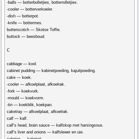
-balls — botterbolletjies, botterrolletjies.
-cooler — botterverkoeler.
-dish — botterpot.
-knife — bottermes.
butterscotch — Skotse Toffie.
buttock — beesboud.
C
cabbage — kool.
cabinet pudding — kabinetpoeding, kajuitpoeding.
cake — koek.
-cooler — afkoelplaat, afkoelrak.
-fork — koekvurk.
-mould — koekvorm.
-tin — koekblik, koekpan.
caketray — afkoelplaat, afkoelrak.
calf — kalf.
calf’s head, brain sauce — kalfskop met harsingsous.
calf’s liver and onions — kalfslewer en uie.
calories — kalorieë.