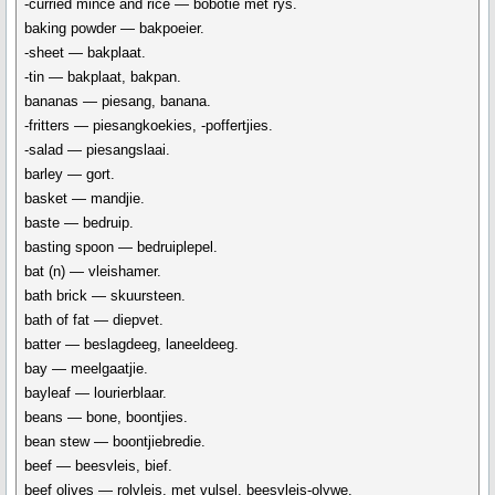
-curried mince and rice — bobotie met rys.
baking powder — bakpoeier.
-sheet — bakplaat.
-tin — bakplaat, bakpan.
bananas — piesang, banana.
-fritters — piesangkoekies, -poffertjies.
-salad — piesangslaai.
barley — gort.
basket — mandjie.
baste — bedruip.
basting spoon — bedruiplepel.
bat (n) — vleishamer.
bath brick — skuursteen.
bath of fat — diepvet.
batter — beslagdeeg, laneeldeeg.
bay — meelgaatjie.
bayleaf — lourierblaar.
beans — bone, boontjies.
bean stew — boontjiebredie.
beef — beesvleis, bief.
beef olives — rolvleis, met vulsel, beesvleis-olywe.