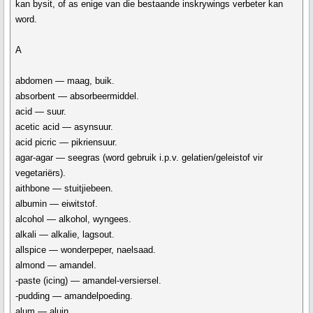
kan bysit, of as enige van die bestaande inskrywings verbeter kan
word.
A
abdomen — maag, buik.
absorbent — absorbeermiddel.
acid — suur.
acetic acid — asynsuur.
acid picric — pikriensuur.
agar-agar — seegras (word gebruik i.p.v. gelatien/geleistof vir
vegetariërs).
aithbone — stuitjiebeen.
albumin — eiwitstof.
alcohol — alkohol, wyngees.
alkali — alkalie, lagsout.
allspice — wonderpeper, naelsaad.
almond — amandel.
-paste (icing) — amandel-versiersel.
-pudding — amandelpoeding.
alum — aluin.