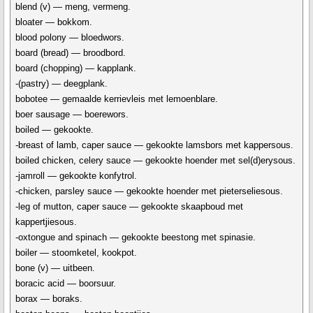
blend (v) — meng, vermeng.
bloater — bokkom.
blood polony — bloedwors.
board (bread) — broodbord.
board (chopping) — kapplank.
-(pastry) — deegplank.
bobotee — gemaalde kerrievleis met lemoenblare.
boer sausage — boerewors.
boiled — gekookte.
-breast of lamb, caper sauce — gekookte lamsbors met kappersous.
boiled chicken, celery sauce — gekookte hoender met sel(d)erysous.
-jamroll — gekookte konfytrol.
-chicken, parsley sauce — gekookte hoender met pieterseliesous.
-leg of mutton, caper sauce — gekookte skaapboud met
kappertjiesous.
-oxtongue and spinach — gekookte beestong met spinasie.
boiler — stoomketel, kookpot.
bone (v) — uitbeen.
boracic acid — boorsuur.
borax — boraks.