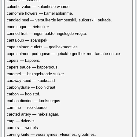
calorific value — kalorifiese waarde.
camomile flowers — kamellablomme.
candied peel — versuikerde lemoenskil, suikerskil, sukade.
cane sugar — rietsuiker.
canned fruit — ingemaakte, ingelegde vrugte.
cantaloup — spanspek.
cape salmon cutlets — geelbekmootjies.
cape salmon, portugaise — gebakte geelbek met tamatie en uie.
capers — kappers.
capers sauce — kappersous.
caramel — bruingebrande suiker.
caraway-seed — koeksaad.
carbohydrate — koolhidraat.
carbon — koolstof.
carbon dioxide — koolsuurgas.
carmine — rooikleursel.
caroted artery — nek-slagaar.
carp — riviervis.
carrots — wortels.
carving knife — voorsnymes, vleismes, grootmes.