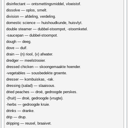
disinfectant — ontsmettingsmiddel, vloeistof.
dissolve — oplos, smelt.
division — afdeling, verdeling.
domestic science — huishoudkunde, huisvlyt.
double steamer — dubbel-stoompot, -stoomketel.
-saucepan — dubbel-stoompot.
dough — deeg.
dove — duif.
drain — (n) riool, (v) afwater.
dredger — meelstrooier.
dressed chicken — skoongemaakte hoender.
-vegetables — sousbedekte groente.
dresser — kombuiskas, -rak.
dressing (salad) — slaaisous.
dried peaches — droë, gedroogde perskes.
-(fruit) — droë, gedroogde (vrugte).
-herbs — gedroogde kruie.
drinks — dranke.
drip — drup.
dripping — reusel, braaivet.