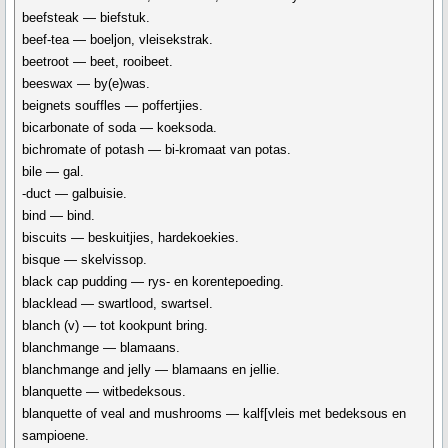
beefsteak — biefstuk.
beef-tea — boeljon, vleisekstrak.
beetroot — beet, rooibeet.
beeswax — by(e)was.
beignets souffles — poffertjies.
bicarbonate of soda — koeksoda.
bichromate of potash — bi-kromaat van potas.
bile — gal.
-duct — galbuisie.
bind — bind.
biscuits — beskuitjies, hardekoekies.
bisque — skelvissop.
black cap pudding — rys- en korentepoeding.
blacklead — swartlood, swartsel.
blanch (v) — tot kookpunt bring.
blanchmange — blamaans.
blanchmange and jelly — blamaans en jellie.
blanquette — witbedeksous.
blanquette of veal and mushrooms — kalf[vleis met bedeksous en
sampioene.