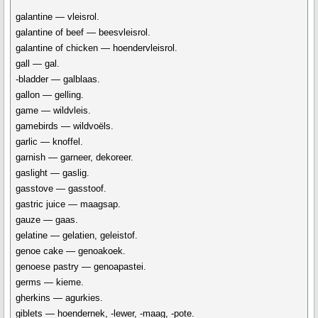
galantine — vleisrol.
galantine of beef — beesvleisrol.
galantine of chicken — hoendervleisrol.
gall — gal.
-bladder — galblaas.
gallon — gelling.
game — wildvleis.
gamebirds — wildvoëls.
garlic — knoffel.
garnish — garneer, dekoreer.
gaslight — gaslig.
gasstove — gasstoof.
gastric juice — maagsap.
gauze — gaas.
gelatine — gelatien, geleistof.
genoe cake — genoakoek.
genoese pastry — genoapastei.
germs — kieme.
gherkins — agurkies.
giblets — hoendernek, -lewer, -maag, -pote.