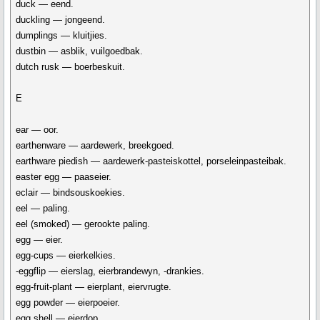
duck — eend.
duckling — jongeend.
dumplings — kluitjies.
dustbin — asblik, vuilgoedbak.
dutch rusk — boerbeskuit.
E
ear — oor.
earthenware — aardewerk, breekgoed.
earthware piedish — aardewerk-pasteiskottel, porseleinpasteibak.
easter egg — paaseier.
eclair — bindsouskoekies.
eel — paling.
eel (smoked) — gerookte paling.
egg — eier.
egg-cups — eierkelkies.
-eggflip — eierslag, eierbrandewyn, -drankies.
egg-fruit-plant — eierplant, eiervrugte.
egg powder — eierpoeier.
egg shell — eierdop.