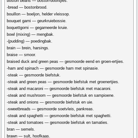
boston beans — boston-boontjies.
-bread — bostonbrood.
bouillon — boeljon, helder vleissop.
bouquet garni — geurkruiebossie.
boquettgorni — gegarneerde kruie.
bowl (mixing) — mengbak.
-(pudding) — poedingbak.
brain — brein, harsings.
braise — smoor.
braised duck and green peas — gesmoorde eend en groen-ertjies.
-ham and spinach — gesmoorde ham met spinasie.
-steak — gesmoorde biefstuk.
-steak and green peas — gesmoorde biefstuk met groenertjies.
-steak and macaroni — gesmoorde biefstuk met macaroni.
-steak and mushroom — gesmoorde biefstuk en sampioene.
-steak and onions — gesmoorde biefstuk en uie.
-sweetbreads — gesmoorde soetvleis, pankreas.
-steak and spaghetti — gesmoorde biefstuk met spaghetti.
-steak and tomatoes — gesmoorde biefstuk en tamaties.
bran — semels.
brawn — sult, hoofkaas.