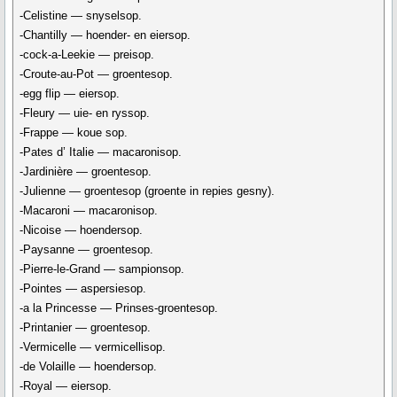
-Celistine — snyselsop.
-Chantilly — hoender- en eiersop.
-cock-a-Leekie — preisop.
-Croute-au-Pot — groentesop.
-egg flip — eiersop.
-Fleury — uie- en ryssop.
-Frappe — koue sop.
-Pates d’ Italie — macaronisop.
-Jardinière — groentesop.
-Julienne — groentesop (groente in repies gesny).
-Macaroni — macaronisop.
-Nicoise — hoendersop.
-Paysanne — groentesop.
-Pierre-le-Grand — sampionsop.
-Pointes — aspersiesop.
-a la Princesse — Prinses-groentesop.
-Printanier — groentesop.
-Vermicelle — vermicellisop.
-de Volaille — hoendersop.
-Royal — eiersop.