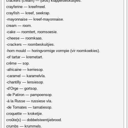
crackers (cream) — (bros) klapperbeskuitjies.
crayferine — kreefmeel.
crayfish — kreef, seekrap.
-mayonnaise — kreef-mayonnaise.
cream — room.
-cake — roomtert, roomsoesie.
-cheese — roomkaas.
-crackers — roombeskuitjies.
-horn mould — horingvormige vormpie (vir roomkoekies).
-of tartar — kremetart.
crême — sop.
-africaine — kerriesop.
-caramel — karamelvla.
-chantilly — lensiesop.
-d’Orge — gortsop.
-de Patiron — pampoensop.
-á la Russe — russiese vla.
-de Tomates — tamatiesop.
croquette — kroketjie.
croûte(s) — dobbelsteentjiebrood.
crumbs — krummels.