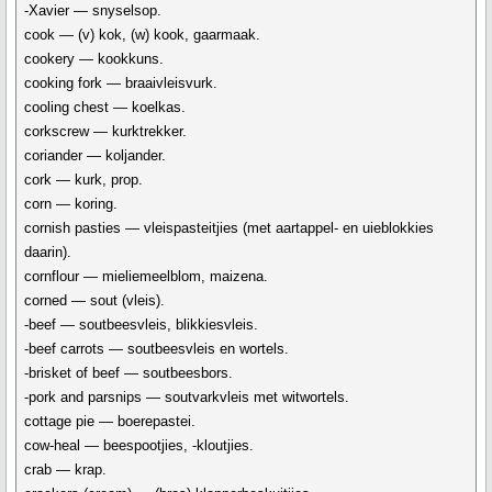
-Xavier — snyselsop.
cook — (v) kok, (w) kook, gaarmaak.
cookery — kookkuns.
cooking fork — braaivleisvurk.
cooling chest — koelkas.
corkscrew — kurktrekker.
coriander — koljander.
cork — kurk, prop.
corn — koring.
cornish pasties — vleispasteitjies (met aartappel- en uieblokkies
daarin).
cornflour — mieliemeelblom, maizena.
corned — sout (vleis).
-beef — soutbeesvleis, blikkiesvleis.
-beef carrots — soutbeesvleis en wortels.
-brisket of beef — soutbeesbors.
-pork and parsnips — soutvarkvleis met witwortels.
cottage pie — boerepastei.
cow-heal — beespootjies, -kloutjies.
crab — krap.