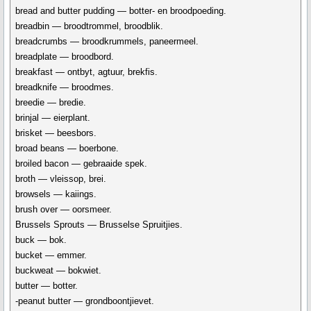
bread and butter pudding — botter- en broodpoeding.
breadbin — broodtrommel, broodblik.
breadcrumbs — broodkrummels, paneermeel.
breadplate — broodbord.
breakfast — ontbyt, agtuur, brekfis.
breadknife — broodmes.
breedie — bredie.
brinjal — eierplant.
brisket — beesbors.
broad beans — boerbone.
broiled bacon — gebraaide spek.
broth — vleissop, brei.
browsels — kaiings.
brush over — oorsmeer.
Brussels Sprouts — Brusselse Spruitjies.
buck — bok.
bucket — emmer.
buckweat — bokwiet.
butter — botter.
-peanut butter — grondboontjievet.