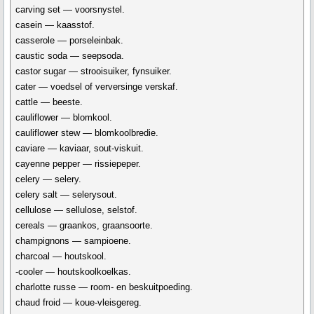
carving set — voorsnystel.
casein — kaasstof.
casserole — porseleinbak.
caustic soda — seepsoda.
castor sugar — strooisuiker, fynsuiker.
cater — voedsel of verversinge verskaf.
cattle — beeste.
cauliflower — blomkool.
cauliflower stew — blomkoolbredie.
caviare — kaviaar, sout-viskuit.
cayenne pepper — rissiepeper.
celery — selery.
celery salt — selerysout.
cellulose — sellulose, selstof.
cereals — graankos, graansoorte.
champignons — sampioene.
charcoal — houtskool.
-cooler — houtskoolkoelkas.
charlotte russe — room- en beskuitpoeding.
chaud froid — koue-vleisgereg.