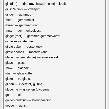
gill (fish) — kieu (mv. kuwe), belletjie, kaak.
gill (1/4 pint) — kwartpint.
ginger — gemmer.
-beer — gemmerbier.
-bread — gemmerbrood.
-nuts — gemmerkoekies.
ginger (root) — gemmer, gemmerwortel.
girdle — roosterplaat.
girdle-cake — roosterkoek.
girdle scones — roosterskons.
glacé icing — (stywe) waterversiersel.
glass — glas.
-bowl — glasbak.
-dish — glasskottel.
glaze — verglans.
gluten — kleefstof, glutine.
glycerine — gliserien (glycerine).
goat — bok.
golden pudding — strooppoeding.
goose — gans.