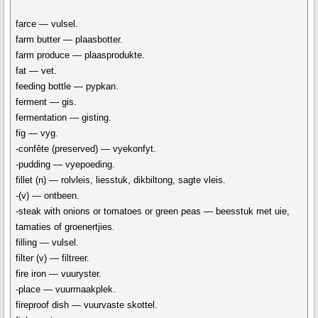
farce — vulsel.
farm butter — plaasbotter.
farm produce — plaasprodukte.
fat — vet.
feeding bottle — pypkan.
ferment — gis.
fermentation — gisting.
fig — vyg.
-confête (preserved) — vyekonfyt.
-pudding — vyepoeding.
fillet (n) — rolvleis, liesstuk, dikbiltong, sagte vleis.
-(v) — ontbeen.
-steak with onions or tomatoes or green peas — beesstuk met uie,
tamaties of groenertjies.
filling — vulsel.
filter (v) — filtreer.
fire iron — vuuryster.
-place — vuurmaakplek.
fireproof dish — vuurvaste skottel.