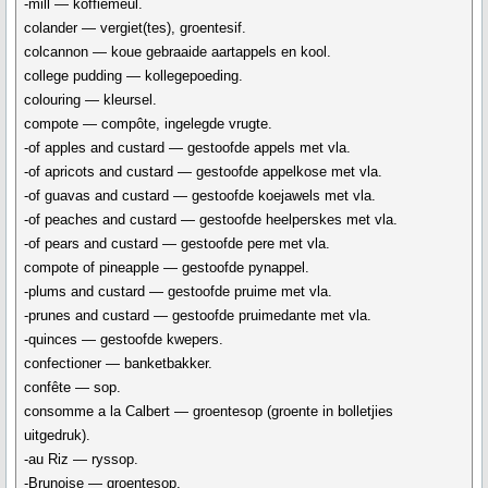
-mill — koffiemeul.
colander — vergiet(tes), groentesif.
colcannon — koue gebraaide aartappels en kool.
college pudding — kollegepoeding.
colouring — kleursel.
compote — compôte, ingelegde vrugte.
-of apples and custard — gestoofde appels met vla.
-of apricots and custard — gestoofde appelkose met vla.
-of guavas and custard — gestoofde koejawels met vla.
-of peaches and custard — gestoofde heelperskes met vla.
-of pears and custard — gestoofde pere met vla.
compote of pineapple — gestoofde pynappel.
-plums and custard — gestoofde pruime met vla.
-prunes and custard — gestoofde pruimedante met vla.
-quinces — gestoofde kwepers.
confectioner — banketbakker.
confête — sop.
consomme a la Calbert — groentesop (groente in bolletjies
uitgedruk).
-au Riz — ryssop.
-Brunoise — groentesop.