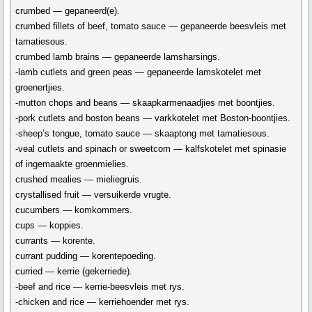
crumbed — gepaneerd(e).
crumbed fillets of beef, tomato sauce — gepaneerde beesvleis met
tamatiesous.
crumbed lamb brains — gepaneerde lamsharsings.
-lamb cutlets and green peas — gepaneerde lamskotelet met
groenertjies.
-mutton chops and beans — skaapkarmenaadjies met boontjies.
-pork cutlets and boston beans — varkkotelet met Boston-boontjies.
-sheep’s tongue, tomato sauce — skaaptong met tamatiesous.
-veal cutlets and spinach or sweetcom — kalfskotelet met spinasie
of ingemaakte groenmielies.
crushed mealies — mieliegruis.
crystallised fruit — versuikerde vrugte.
cucumbers — komkommers.
cups — koppies.
currants — korente.
currant pudding — korentepoeding.
curried — kerrie (gekerriede).
-beef and rice — kerrie-beesvleis met rys.
-chicken and rice — kerriehoender met rys.