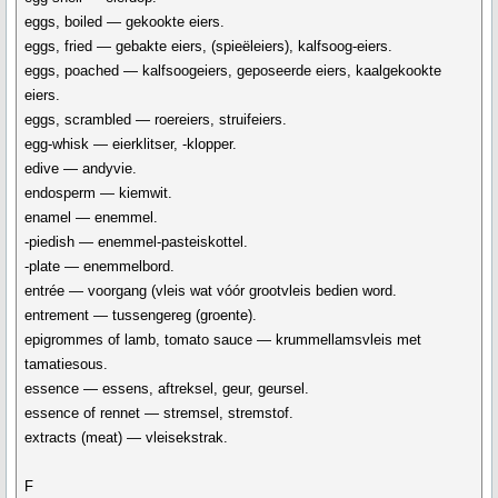
eggs, boiled — gekookte eiers.
eggs, fried — gebakte eiers, (spieëleiers), kalfsoog-eiers.
eggs, poached — kalfsoogeiers, geposeerde eiers, kaalgekookte
eiers.
eggs, scrambled — roereiers, struifeiers.
egg-whisk — eierklitser, -klopper.
edive — andyvie.
endosperm — kiemwit.
enamel — enemmel.
-piedish — enemmel-pasteiskottel.
-plate — enemmelbord.
entrée — voorgang (vleis wat vóór grootvleis bedien word.
entrement — tussengereg (groente).
epigrommes of lamb, tomato sauce — krummellamsvleis met
tamatiesous.
essence — essens, aftreksel, geur, geursel.
essence of rennet — stremsel, stremstof.
extracts (meat) — vleisekstrak.
F