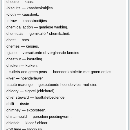
cheese — kaas.
-biscuits — kaasbeskuitjies.
-cloth — kaasdoek.
-straw — kaasstrooitjies.
chemical action — gemiese werking.
chemicals — gemikalië / chemikalieë.
chest — bors.
cherries — kersies.
-glace — versuikerde of verglaasde kersies.
chestnut — kastaiing.
chicken — kuiken.
- cutlets and green peas — hoender-kotolette met groen ertjies.
-liver — hoenderlewer.
-sauté marengo — gesouteerde hoendervleis met eier.
chicory — sigorei (chichorei).
chief steward — hooftafelbediende.
chilli — rissie.
chimney — skoorsteen.
china mould — porselein-poedingvorm.
chloride — kloor / chloor.
-(of) lime — kloorkalk.