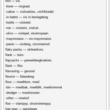
fish — vis.
-bone — visgraat.
-cakes — viskoekies, visfrikkedel.
-in batter — vis in beslagdeeg.
-kettle — visketel.
-roe — viseiers, viskuit.
-slice — vislepel, skuimspaan.
-mayonnaise — vis-mayonnaise.
-paste — visdeeg, vissmeersel.
flaky pastry — skilwerkors.
flank — bors.
flap-jacks — paneeldeegkoekies.
flask — fles.
flavouring — geursel.
fleuron — blaardeeg.
flour — meelblom, meel.
-bin — meelbak, meelblik, meeltrommel.
-dredger — meelstrooier.
-sifter — meelsif.
flue — vlampyp, skoorsteenpyp.
foie gras — ganslewer.