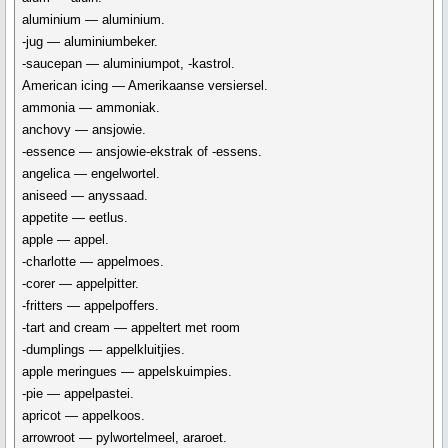
aluminium — aluminium.
-jug — aluminiumbeker.
-saucepan — aluminiumpot, -kastrol.
American icing — Amerikaanse versiersel.
ammonia — ammoniak.
anchovy — ansjowie.
-essence — ansjowie-ekstrak of -essens.
angelica — engelwortel.
aniseed — anyssaad.
appetite — eetlus.
apple — appel.
-charlotte — appelmoes.
-corer — appelpitter.
-fritters — appelpoffers.
-tart and cream — appeltert met room
-dumplings — appelkluitjies.
apple meringues — appelskuimpies.
-pie — appelpastei.
apricot — appelkoos.
arrowroot — pylwortelmeel, araroet.