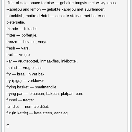
-fillet of sole, sauce tortoise — gebakte tongvis met witwynsous.
-kabeljou and lemon — gebakte kabeljou met suurlemoen.
-stockfish, maitre d’Hotel — gebakte stokvis met botter en
pieterselie.
frikade — frikadel.
fritter — poffertjie.
freeze — bevries, verys.
fresh — vars.
fruit — vrugte.
-jar — vrugtebottel, inmaakfles, inlêbottel.
-salad — vrugteslaai.
fry — braai, in vet bak.
fry (pigs) — varklewer.
frying basket — braaimandjie.
frying-pan — braaipan, bakpan, platpan, pan.
funnel — tregter.
full diet — normale diëet.
fur (in kettle) — ketelsteen, aanslag.
G