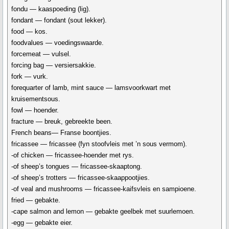
fondu — kaaspoeding (lig).
fondant — fondant (sout lekker).
food — kos.
foodvalues — voedingswaarde.
forcemeat — vulsel.
forcing bag — versiersakkie.
fork — vurk.
forequarter of lamb, mint sauce — lamsvoorkwart met
kruisementsous.
fowl — hoender.
fracture — breuk, gebreekte been.
French beans— Franse boontjies.
fricassee — fricassee (fyn stoofvleis met ’n sous vermom).
-of chicken — fricassee-hoender met rys.
-of sheep’s tongues — fricassee-skaaptong.
-of sheep’s trotters — fricassee-skaappootjies.
-of veal and mushrooms — fricassee-kaifsvleis en sampioene.
fried — gebakte.
-cape salmon and lemon — gebakte geelbek met suurlemoen.
-egg — gebakte eier.