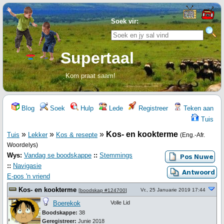
Soek vir:
Supertaal
Kom praat saam!
Blog
Soek
Hulp
Lede
Registreer
Teken aan
Tuis
»
»
»
Kos- en kookterme
Tuis
Lekker
Kos & resepte
(Eng.-Afr.
Woordelys)
Wys:
Vandag se boodskappe
::
Stemmings
::
Navigasie
E-pos 'n vriend
Kos- en kookterme
Vr., 25 Januarie 2019 17:44
[
boodskap #124700
]
Boerekok
Volle Lid
Boodskappe:
38
Geregistreer:
Junie 2018