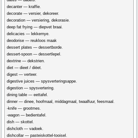
decanter — kraffie.
decorate — versier, dekoreer.
decoration — versiering, dekorasie.
deep fat frying — diepvet braai.
delicacies — lekkernye.
deodorise — reukloos maak
dessert plates — dessertborde.
dessert-spoon — dessertlepel.
dextrine — dekstrien.
diet — dieet / diëet.
digest — verteer.
digestive juices — spysverteringsappe.
digestion — spysvertering.
dining table — eettafel.
dinner — dinee, hoofmaal, middagmaal, twaalfuur, feesmaal.
-knife — grootmes.
-wagon — bedientafel.
dish — skottel.
dishcloth — vadoek.
dishcollar — pasteiskottel-tooisel.