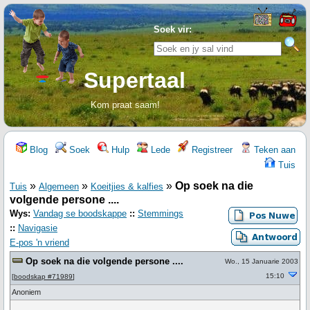
Soek vir:
Supertaal
Kom praat saam!
Blog
Soek
Hulp
Lede
Registreer
Teken aan
Tuis
»
»
»
Op soek na die
Tuis
Algemeen
Koeitjies & kalfies
volgende persone ....
Wys:
Vandag se boodskappe
::
Stemmings
::
Navigasie
E-pos 'n vriend
Op soek na die volgende persone ....
Wo., 15 Januarie 2003
15:10
[
boodskap #71989
]
Anoniem