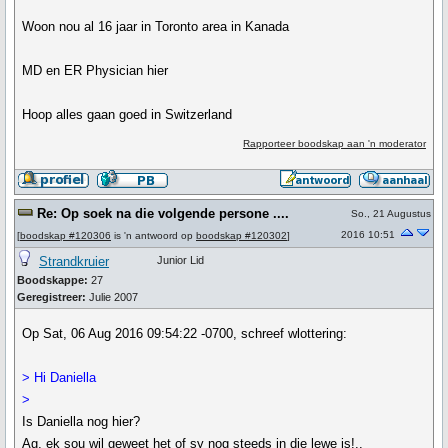
Woon nou al 16 jaar in Toronto area in Kanada
MD en ER Physician hier
Hoop alles gaan goed in Switzerland
Rapporteer boodskap aan 'n moderator
Re: Op soek na die volgende persone ....
So., 21 Augustus
2016 10:51
[
boodskap #120306
is 'n antwoord op
boodskap #120302
]
Strandkruier
Junior Lid
Boodskappe:
27
Geregistreer:
Julie 2007
Op Sat, 06 Aug 2016 09:54:22 -0700, schreef wlottering:
> Hi Daniella
>
Is Daniella nog hier?
Ag, ek sou wil geweet het of sy nog steeds in die lewe is!..