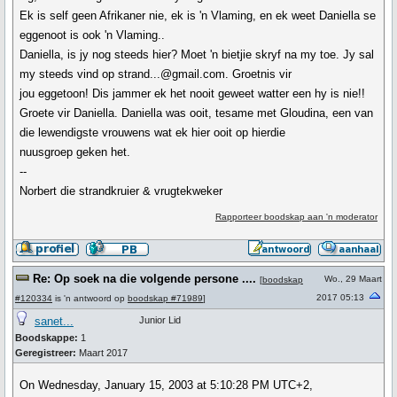
Ek is self geen Afrikaner nie, ek is 'n Vlaming, en ek weet Daniella se
eggenoot is ook 'n Vlaming..
Daniella, is jy nog steeds hier? Moet 'n bietjie skryf na my toe. Jy sal
my steeds vind op strand...@gmail.com. Groetnis vir
jou eggetoon! Dis jammer ek het nooit geweet watter een hy is nie!!
Groete vir Daniella. Daniella was ooit, tesame met Gloudina, een van
die lewendigste vrouwens wat ek hier ooit op hierdie
nuusgroep geken het.
--
Norbert die strandkruier & vrugtekweker
Rapporteer boodskap aan 'n moderator
Re: Op soek na die volgende persone ....
Wo., 29 Maart
[
boodskap
2017 05:13
#120334
is 'n antwoord op
boodskap #71989
]
sanet...
Junior Lid
Boodskappe:
1
Geregistreer:
Maart 2017
On Wednesday, January 15, 2003 at 5:10:28 PM UTC+2,