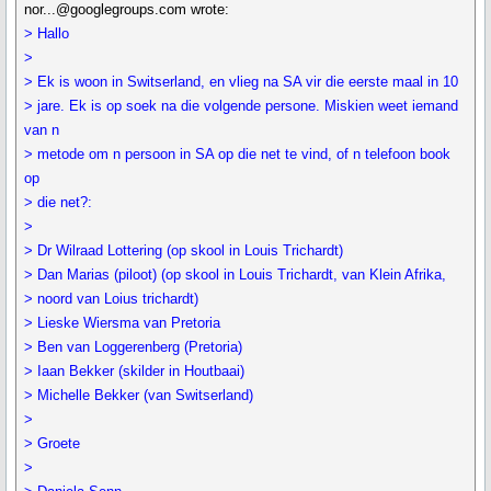
nor...@googlegroups.com wrote:
> Hallo
>
> Ek is woon in Switserland, en vlieg na SA vir die eerste maal in 10
> jare. Ek is op soek na die volgende persone. Miskien weet iemand
van n
> metode om n persoon in SA op die net te vind, of n telefoon book
op
> die net?:
>
> Dr Wilraad Lottering (op skool in Louis Trichardt)
> Dan Marias (piloot) (op skool in Louis Trichardt, van Klein Afrika,
> noord van Loius trichardt)
> Lieske Wiersma van Pretoria
> Ben van Loggerenberg (Pretoria)
> Iaan Bekker (skilder in Houtbaai)
> Michelle Bekker (van Switserland)
>
> Groete
>