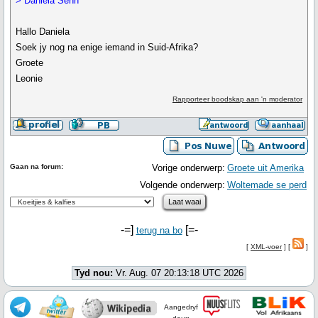
> Daniela Senn
Hallo Daniela
Soek jy nog na enige iemand in Suid-Afrika?
Groete
Leonie
Rapporteer boodskap aan 'n moderator
Gaan na forum:
Vorige onderwerp:
Groete uit Amerika
Volgende onderwerp:
Woltemade se perd
-=]
[=-
terug na bo
[
XML-voer
] [
]
Tyd nou:
Vr. Aug. 07 20:13:18 UTC 2026
Aangedryf