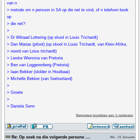
van n
> metode om n persoon in SA op die net te vind, of n telefoon book
op
> die net?:
>
> Dr Wilraad Lottering (op skool in Louis Trichardt)
> Dan Marias (piloot) (op skool in Louis Trichardt, van Klein Afrika,
> noord van Loius trichardt)
> Lieske Wiersma van Pretoria
> Ben van Loggerenberg (Pretoria)
> Iaan Bekker (skilder in Houtbaai)
> Michelle Bekker (van Switserland)
>
> Groete
>
> Daniela Senn
Rapporteer boodskap aan 'n moderator
Re: Op soek na die volgende persone ....
Wo., 15 Januarie