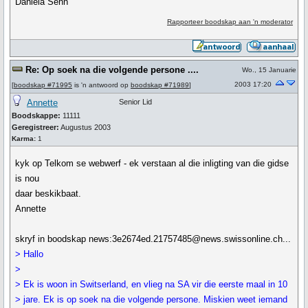
Daniela Senn
Rapporteer boodskap aan 'n moderator
Re: Op soek na die volgende persone ....
Wo., 15 Januarie
2003 17:20
[
boodskap #71995
is 'n antwoord op
boodskap #71989
]
Annette
Senior Lid
Boodskappe:
11111
Geregistreer:
Augustus 2003
Karma:
1
kyk op Telkom se webwerf - ek verstaan al die inligting van die gidse
is nou
daar beskikbaat.
Annette
skryf in boodskap news:3e2674ed.21757485@news.swissonline.ch...
> Hallo
>
> Ek is woon in Switserland, en vlieg na SA vir die eerste maal in 10
> jare. Ek is op soek na die volgende persone. Miskien weet iemand