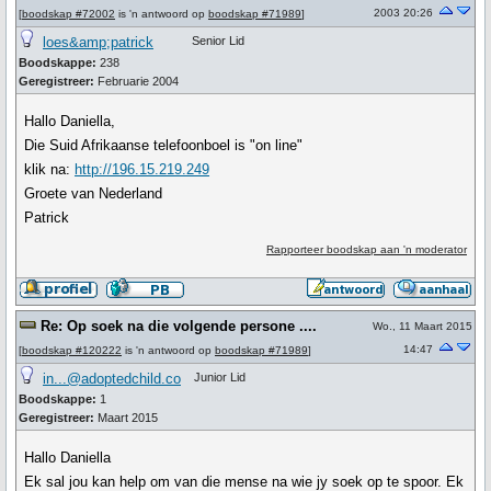
2003 20:26
[
boodskap #72002
is 'n antwoord op
boodskap #71989
]
loes&amp;patrick
Senior Lid
Boodskappe:
238
Geregistreer:
Februarie 2004
Hallo Daniella,
Die Suid Afrikaanse telefoonboel is "on line"
klik na:
http://196.15.219.249
Groete van Nederland
Patrick
Rapporteer boodskap aan 'n moderator
Re: Op soek na die volgende persone ....
Wo., 11 Maart 2015
14:47
[
boodskap #120222
is 'n antwoord op
boodskap #71989
]
in...@adoptedchild.co
Junior Lid
Boodskappe:
1
Geregistreer:
Maart 2015
Hallo Daniella
Ek sal jou kan help om van die mense na wie jy soek op te spoor. Ek