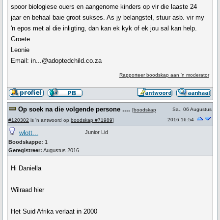
spoor biologiese ouers en aangenome kinders op vir die laaste 24
jaar en behaal baie groot sukses. As jy belangstel, stuur asb. vir my
'n epos met al die inligting, dan kan ek kyk of ek jou sal kan help.
Groete
Leonie
Email: in...@adoptedchild.co.za
Rapporteer boodskap aan 'n moderator
Op soek na die volgende persone ....
Sa., 06 Augustus
[
boodskap
2016 16:54
#120302
is 'n antwoord op
boodskap #71989
]
wlott...
Junior Lid
Boodskappe:
1
Geregistreer:
Augustus 2016
Hi Daniella
Wilraad hier
Het Suid Afrika verlaat in 2000