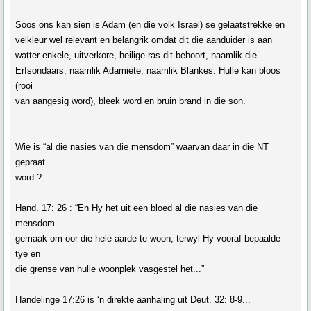
Soos ons kan sien is Adam (en die volk Israel) se gelaatstrekke en
velkleur wel relevant en belangrik omdat dit die aanduider is aan
watter enkele, uitverkore, heilige ras dit behoort, naamlik die
Erfsondaars, naamlik Adamiete, naamlik Blankes. Hulle kan bloos
(rooi
van aangesig word), bleek word en bruin brand in die son.
Wie is “al die nasies van die mensdom” waarvan daar in die NT
gepraat
word ?
Hand. 17: 26 : “En Hy het uit een bloed al die nasies van die
mensdom
gemaak om oor die hele aarde te woon, terwyl Hy vooraf bepaalde
tye en
die grense van hulle woonplek vasgestel het...”
Handelinge 17:26 is ‘n direkte aanhaling uit Deut. 32: 8-9...