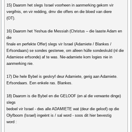
15) Daarom het slegs Israel voorheen in aanmerking gekom vir
vergifnis, en vir redding, dmv die offers en die bloed van diere
(OT).
16) Daarom het Yeshua die Messiah (Christus – die laaste Adam en
die
finale en perfekte Offer) slegs vir Israel (Adamiete / Blankes /
Erfsondaars) se sondes gesterwe, om alleen húlle sondeskuld (nl die
Adamiese erfsonde) af te was. Nie-adamiete kom logies nie in
aanmerking nie.
17) Die hele Bybel is geskryf deur Adamiete, gerig aan Adamiete.
Erfsondaars. Een enkele ras. Blankes.
18) Daarom is die Bybel en die GELOOF (en al die verwante dinge)
slegs
bedoel vir Israel - dws alle ADAMIETE wat (deur die geloof) op die
Olyfboom (Israel) ingeënt is / sal word - soos dit hier bevestig
word :