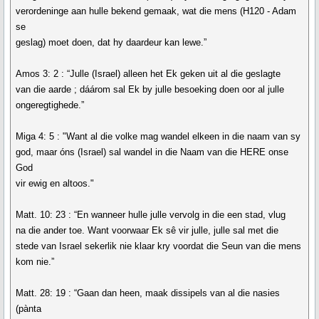
verordeninge aan hulle bekend gemaak, wat die mens (H120 - Adam
se
geslag) moet doen, dat hy daardeur kan lewe.”
Amos 3: 2 : “Julle (Israel) alleen het Ek geken uit al die geslagte
van die aarde ; dáárom sal Ek by julle besoeking doen oor al julle
ongeregtighede.”
Miga 4: 5 : "Want al die volke mag wandel elkeen in die naam van sy
god, maar óns (Israel) sal wandel in die Naam van die HERE onse
God
vir ewig en altoos."
Matt. 10: 23 : “En wanneer hulle julle vervolg in die een stad, vlug
na die ander toe. Want voorwaar Ek sê vir julle, julle sal met die
stede van Israel sekerlik nie klaar kry voordat die Seun van die mens
kom nie.”
Matt. 28: 19 : “Gaan dan heen, maak dissipels van al die nasies
(pànta