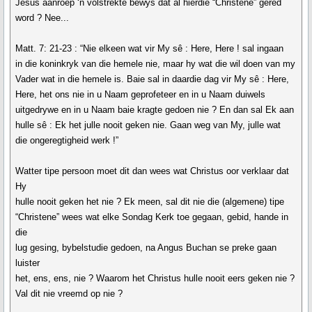
Jesus aanroep ‘n volstrekte bewys dat al hierdie “Christene” gered
word ? Nee...
Matt. 7: 21-23 : “Nie elkeen wat vir My sê : Here, Here ! sal ingaan
in die koninkryk van die hemele nie, maar hy wat die wil doen van my
Vader wat in die hemele is. Baie sal in daardie dag vir My sê : Here,
Here, het ons nie in u Naam geprofeteer en in u Naam duiwels
uitgedrywe en in u Naam baie kragte gedoen nie ? En dan sal Ek aan
hulle sê : Ek het julle nooit geken nie. Gaan weg van My, julle wat
die ongeregtigheid werk !”
Watter tipe persoon moet dit dan wees wat Christus oor verklaar dat
Hy
hulle nooit geken het nie ? Ek meen, sal dit nie die (algemene) tipe
“Christene” wees wat elke Sondag Kerk toe gegaan, gebid, hande in
die
lug gesing, bybelstudie gedoen, na Angus Buchan se preke gaan
luister
het, ens, ens, nie ? Waarom het Christus hulle nooit eers geken nie ?
Val dit nie vreemd op nie ?