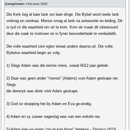
Geregistreer:
Februarie 2008
Die Kerk lieg al baie lank oor baie dinge. Die Bybel word reeds lank
verkrag en verdraai. Mense smag al lank na antwoorde en leiding. Dit
is tyd vir die waarheid om uit te kom. Kom ek maak dit interessant
deur die saak te motiveer en in fyner besonderhede te verduidelik.
Die volle waarheid sien egter ietwat anders daarna uit. Die volle,
Bybelse waarheid begin as volg :
1) Slegs Adam was die eerste mens, sowat 6012 jaar gelede.
2) Daar was geen ander "mense" (Adams) voor Adam geskape nie.
Slegs
die diereryk was direk vóór Adam geskape.
3) God se skepping het by Adam en Eva ge-eindig.
4) Adam en sy suiwer nageslag was van een enkele ras.
5) Adam (wie se naam “om te kan bloos” beteken - Strong’s H119,