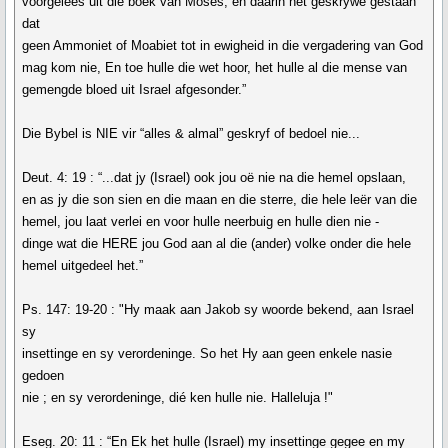
voorgelees uit die boek van Moses, en daarin het geskrywe gestaan
dat
geen Ammoniet of Moabiet tot in ewigheid in die vergadering van God
mag kom nie, En toe hulle die wet hoor, het hulle al die mense van
gemengde bloed uit Israel afgesonder.”
Die Bybel is NIE vir “alles & almal” geskryf of bedoel nie...
Deut. 4: 19 : “...dat jy (Israel) ook jou oë nie na die hemel opslaan,
en as jy die son sien en die maan en die sterre, die hele leër van die
hemel, jou laat verlei en voor hulle neerbuig en hulle dien nie -
dinge wat die HERE jou God aan al die (ander) volke onder die hele
hemel uitgedeel het.”
Ps. 147: 19-20 : "Hy maak aan Jakob sy woorde bekend, aan Israel
sy
insettinge en sy verordeninge. So het Hy aan geen enkele nasie
gedoen
nie ; en sy verordeninge, dié ken hulle nie. Halleluja !"
Eseg. 20: 11 : “En Ek het hulle (Israel) my insettinge gegee en my