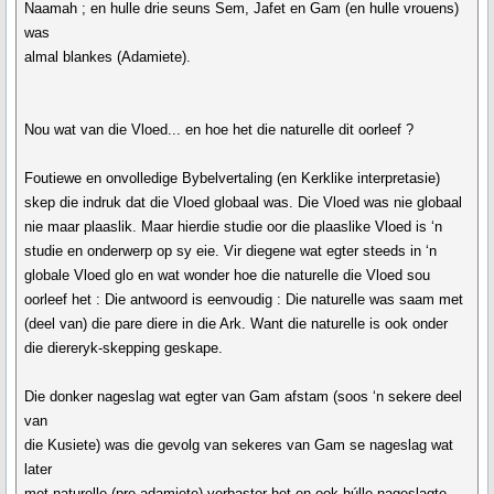
Naamah ; en hulle drie seuns Sem, Jafet en Gam (en hulle vrouens)
was
almal blankes (Adamiete).
Nou wat van die Vloed... en hoe het die naturelle dit oorleef ?
Foutiewe en onvolledige Bybelvertaling (en Kerklike interpretasie)
skep die indruk dat die Vloed globaal was. Die Vloed was nie globaal
nie maar plaaslik. Maar hierdie studie oor die plaaslike Vloed is ‘n
studie en onderwerp op sy eie. Vir diegene wat egter steeds in ‘n
globale Vloed glo en wat wonder hoe die naturelle die Vloed sou
oorleef het : Die antwoord is eenvoudig : Die naturelle was saam met
(deel van) die pare diere in die Ark. Want die naturelle is ook onder
die diereryk-skepping geskape.
Die donker nageslag wat egter van Gam afstam (soos ‘n sekere deel
van
die Kusiete) was die gevolg van sekeres van Gam se nageslag wat
later
met naturelle (pre-adamiete) verbaster het en ook húlle nageslagte