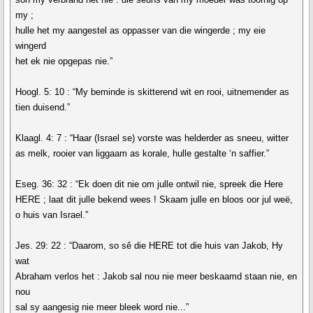
my ;
hulle het my aangestel as oppasser van die wingerde ; my eie
wingerd
het ek nie opgepas nie.”
Hoogl. 5: 10 : “My beminde is skitterend wit en rooi, uitnemender as
tien duisend.”
Klaagl. 4: 7 : “Haar (Israel se) vorste was helderder as sneeu, witter
as melk, rooier van liggaam as korale, hulle gestalte ‘n saffier.”
Eseg. 36: 32 : “Ek doen dit nie om julle ontwil nie, spreek die Here
HERE ; laat dit julle bekend wees ! Skaam julle en bloos oor jul weë,
o huis van Israel.”
Jes. 29: 22 : “Daarom, so sê die HERE tot die huis van Jakob, Hy
wat
Abraham verlos het : Jakob sal nou nie meer beskaamd staan nie, en
nou
sal sy aangesig nie meer bleek word nie...”