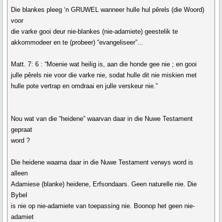
Die blankes pleeg ‘n GRUWEL wanneer hulle hul pêrels (die Woord)
voor
die varke gooi deur nie-blankes (nie-adamiete) geestelik te
akkommodeer en te (probeer) “evangeliseer”...
Matt. 7: 6 : “Moenie wat heilig is, aan die honde gee nie ; en gooi
julle pêrels nie voor die varke nie, sodat hulle dit nie miskien met
hulle pote vertrap en omdraai en julle verskeur nie.”
Nou wat van die “heidene” waarvan daar in die Nuwe Testament
gepraat
word ?
Die heidene waarna daar in die Nuwe Testament verwys word is
alleen
Adamiese (blanke) heidene, Erfsondaars. Geen naturelle nie. Die
Bybel
is nie op nie-adamiete van toepassing nie. Boonop het geen nie-
adamiet