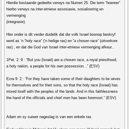
Hierdie bostaande gedeelte verwys na Numeri 25. Die term “hoereer”
hierbo verwys na inter-etniese assosiasie, sosialisering en
vermenging
(integrasie).
Hier onder is dit verder duidelik dat die volk Israel boonop beskryf
word as ‘n “holy race” (‘n heilige ras) en “a chosen race” (uitverkore
ras) ; en dat die God van Israel inter-etniese vermenging afkeur...
1Pet. 2: 9 : “But you (Israel) are a chosen race, a royal priesthood,
a holy nation, a people for his own possession...” (ESV)
Ezra 9: 2 : “For they have taken some of their daughters to be wives
for themselves and for their sons, so that the holy race (Israel) has
mixed itself with the peoples of the lands. And in this faithlessness
the hand of the officials and chief men has been foremost.” (ESV)
Adam en sy suiwer nageslag is van een enkele ras.