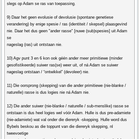
slegs op Adam se ras van toepassing.
9) Daar het geen evolusie of devolusie (spontane genetiese
verandering) by enige spesie / ras (identiteit / skepsel) plaasgevind
nie. Daar het dus geen "ander rasse" [nuwe (sub)spesies] uit Adam
se
nageslag (ras) uit ontstaan nie.
10) Agv punt 3 en 6 kon ook géén ander meer primitiewe (minder
gesofistikeerde) suiwer ras(se) weer uit, of ná Adam se suiwer
nageslag ontstaan / “ontwikkel” (devoleer) nie.
11) Die oorsprong (skepping) van die ander primitiewe (nie-blanke /
naturelle) rasse is dus logies nie ná Adam nie.
12) Die ander suiwer (nie-blanke / naturelle / sub-menslike) rasse se
ontstaan is dus heel logies wel vóór Adam. Hulle is dus pre-adamiete
(nie-adamiete) wat val onder die diereryk -skepping. Hulle word dus
Bybels beskou as die toppunt van die diereryk skepping, nl
tweevoetige