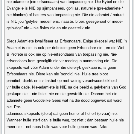
nie-adamiete (nie-erfsondaars) van toepassing nie. Die Bybel en die
Evangelie is NIE op sjimpansees, gorillas, naturelle (pre-adamiete /
nie-blankes) of basters van toepassing nie. Die nie-adamiet / naturel
is NIE jou “gelyke, medemens, naaste, broer, geesgenoot of mede-
gelowige” nie – nie fisies nie en nie geestelik nie.
Slegs Adamiete kwalifiseer as Erfsondaars. Enige skepsel wat NIE ‘n
Adamiet is nie, is ook per definisie geen Erfsondaar nie ; en die Wet
& Profete is ook nie op nie-erfsondaars van toepassing nie. Nie-
erfsondaars kom gevolglik nie vir redding in aanmerking nie. Die
skepsels wat vóór Adam onder die diereryk geskape is, is geen
Erfsondaars nie. Diere kan nie ‘sondig’ nie. Hulle tree bloot
primitief, dierlik en instinktief op met weinig verantwoordelikheid
vir hulle dade. Nie-adamiete is NIE na die beeld & gelykenis van God
geskape nie – nie fisies nie en nie geestelik nie. Daarom het nie-
adamiete geen Goddelike Gees wat na die dood opgewek sal word
nie. Pre-
adamiese skepsels (diere) sal geen hemel of hel erf (ervaar) nie.
Wanneer hulle sterf dan is hulle weg, tot niet ; dan bestaan hulle nie
meer nie – net soos hulle was voor hulle gebore was. Niks.