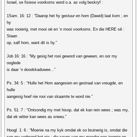
Israel, se fisiese voorkoms word o.a. as volg beskryf :
1Sam. 16: 12 : “Daarop het hy gestuur en hom (Dawid) laat kom ; en
hy
was rooierig, met mooi oë en ‘n mooi voorkoms. En die HERE sê :
Staan
op, salf hom, want dit is hy.”
Job 16: 16 : “My gesig het rooi geword van geween, en oor my
ooglede
is daar ‘n doodskaduwee...”
Ps. 34: 5 : “Hulle het Hom aangesien en gestraal van vreugde, en
hulle
aangesig hoef nie rooi van skaamte te word nie.”
Ps. 51: 7 : “Ontsondig my met hisop, dat ek kan rein wees ; was my,
dat ek witter kan wees as sneeu.”
Hoogl. 1: 6 : “Moenie na my kyk omdat ek so bruinerig is, omdat die
son my verbrand het nie : die seuns van my moeder was toornig op