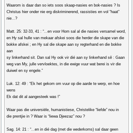
Waarom is daar dan so iets soos skaap-nasies en bok-nasies ? Is
Christus hier onder nie erg diskriminerend, rassisties en vol “haat”
nie...?
Matt. 25: 32-33, 41 : “...en voor Hom sal al die nasies versamel word,
en Hy sal hulle van mekaar afskei soos die herder die skape van die
bokke afskei ; en Hy sal die skape aan sy regterhand en die bokke
aan
sy linkerhand sit. Dan sal Hy ook vir dié aan sy linkerhand sê : Gaan
weg van My, julle vervloektes, in die ewige vuur wat berei is vir die
duiwel en sy engele.”
Luk. 12: 49 : “Ek het gekom om vuur op die aarde te werp, en hoe
wens
Ek dat dit al aangesteek was !”
Waar pas die universiële, humanistiese, Christelike “liefde” nou in
die prentjie in ? Waar is “liewa Djeezaz” nou ?
Sag. 14: 21 : “...en in dié dag (met die wederkoms) sal daar geen