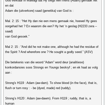
God verklaar in Maleagi dat Hy slegs een mens (Adam) gemaak het
en dat
Adam die (uitverkore) saad (genetika) van God is :
Mal. 2: 15 : “Het Hy dan nie een mens gemaak nie, hoewel Hy gees
oorgehad het ? En waarom die een? Hy het ‘n geslag (H2233 zera –
saad)
van God gesoek.”
Mal 2: 15 : “And did he not make one, although he had the residue of
the Spirit ? And wherefore one ? He sought a godly seed.” (ASV)
Die betekenis van die woord “Adam” word deur (analitiese)
konkordansies soos Strongs en Youngs beskryf ; en ek haal as volg
aan :
Strong's H119 : Adam (aw-dam). To show blood (in the face), that is,
flush or turn rosy : - be (dyed, made) red (ruddy).
Strong’s H120 : Adam (aw-dawm). From H119 ; ruddy, that is, a
human