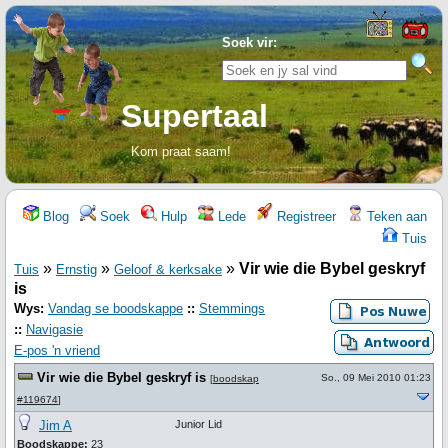
Soek vir:
Supertaal
Kom praat saam!
Blog
Soek
Hulp
Lede
Registreer
Teken aan
Tuis
»
»
»
Vir wie die Bybel geskryf
Tuis
Ernstig
Geloof & kerksake
is
Wys:
Vandag se boodskappe
::
Stemmings
::
Navigasie
E-pos 'n vriend
Vir wie die Bybel geskryf is
So., 09 Mei 2010 01:23
[
boodskap
#119674
]
Jim A
Junior Lid
Boodskappe:
23