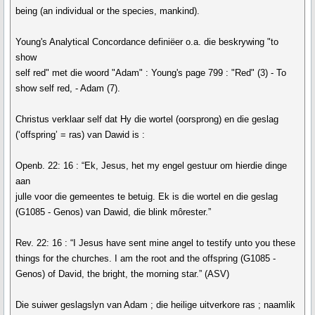
being (an individual or the species, mankind).
Young's Analytical Concordance definiëer o.a. die beskrywing "to
show
self red" met die woord "Adam" : Young's page 799 : "Red" (3) - To
show self red, - Adam (7).
Christus verklaar self dat Hy die wortel (oorsprong) en die geslag
(‘offspring’ = ras) van Dawid is :
Openb. 22: 16 : “Ek, Jesus, het my engel gestuur om hierdie dinge
aan
julle voor die gemeentes te betuig. Ek is die wortel en die geslag
(G1085 - Genos) van Dawid, die blink môrester.”
Rev. 22: 16 : “I Jesus have sent mine angel to testify unto you these
things for the churches. I am the root and the offspring (G1085 -
Genos) of David, the bright, the morning star.” (ASV)
Die suiwer geslagslyn van Adam ; die heilige uitverkore ras ; naamlik