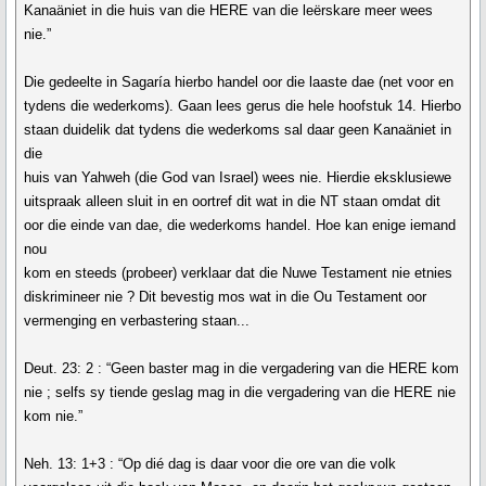
Kanaäniet in die huis van die HERE van die leërskare meer wees
nie.”
Die gedeelte in Sagaría hierbo handel oor die laaste dae (net voor en
tydens die wederkoms). Gaan lees gerus die hele hoofstuk 14. Hierbo
staan duidelik dat tydens die wederkoms sal daar geen Kanaäniet in
die
huis van Yahweh (die God van Israel) wees nie. Hierdie eksklusiewe
uitspraak alleen sluit in en oortref dit wat in die NT staan omdat dit
oor die einde van dae, die wederkoms handel. Hoe kan enige iemand
nou
kom en steeds (probeer) verklaar dat die Nuwe Testament nie etnies
diskrimineer nie ? Dit bevestig mos wat in die Ou Testament oor
vermenging en verbastering staan...
Deut. 23: 2 : “Geen baster mag in die vergadering van die HERE kom
nie ; selfs sy tiende geslag mag in die vergadering van die HERE nie
kom nie.”
Neh. 13: 1+3 : “Op dié dag is daar voor die ore van die volk