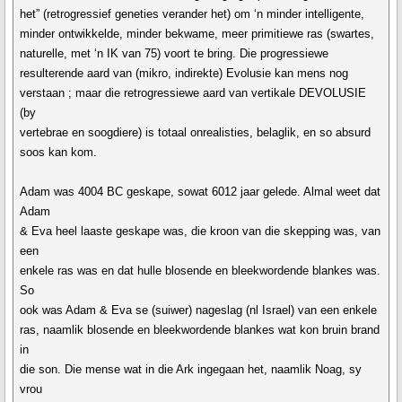
het” (retrogressief geneties verander het) om ‘n minder intelligente,
minder ontwikkelde, minder bekwame, meer primitiewe ras (swartes,
naturelle, met ‘n IK van 75) voort te bring. Die progressiewe
resulterende aard van (mikro, indirekte) Evolusie kan mens nog
verstaan ; maar die retrogressiewe aard van vertikale DEVOLUSIE
(by
vertebrae en soogdiere) is totaal onrealisties, belaglik, en so absurd
soos kan kom.
Adam was 4004 BC geskape, sowat 6012 jaar gelede. Almal weet dat
Adam
& Eva heel laaste geskape was, die kroon van die skepping was, van
een
enkele ras was en dat hulle blosende en bleekwordende blankes was.
So
ook was Adam & Eva se (suiwer) nageslag (nl Israel) van een enkele
ras, naamlik blosende en bleekwordende blankes wat kon bruin brand
in
die son. Die mense wat in die Ark ingegaan het, naamlik Noag, sy
vrou