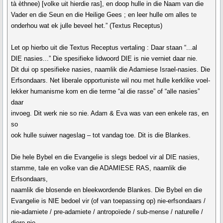
tà èthnee) [volke uit hierdie ras], en doop hulle in die Naam van die
Vader en die Seun en die Heilige Gees ; en leer hulle om alles te
onderhou wat ek julle beveel het.” (Textus Receptus)
Let op hierbo uit die Textus Receptus vertaling : Daar staan “...al
DIE nasies...” Die spesifieke lidwoord DIE is nie verniet daar nie.
Dit dui op spesifieke nasies, naamlik die Adamiese Israel-nasies. Die
Erfsondaars. Net liberale opportuniste wil nou met hulle kerklike voel-
lekker humanisme kom en die terme “al die rasse” of “alle nasies”
daar
invoeg. Dit werk nie so nie. Adam & Eva was van een enkele ras, en
so
ook hulle suiwer nageslag – tot vandag toe. Dit is die Blankes.
Die hele Bybel en die Evangelie is slegs bedoel vir al DIE nasies,
stamme, tale en volke van die ADAMIESE RAS, naamlik die
Erfsondaars,
naamlik die blosende en bleekwordende Blankes. Die Bybel en die
Evangelie is NIE bedoel vir (of van toepassing op) nie-erfsondaars /
nie-adamiete / pre-adamiete / antropoïede / sub-mense / naturelle /
diere nie.