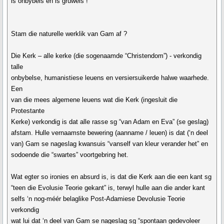
is onbybels en is gruwels !
Stam die naturelle werklik van Gam af ?
Die Kerk – alle kerke (die sogenaamde “Christendom”) - verkondig
talle
onbybelse, humanistiese leuens en versiersuikerde halwe waarhede.
Een
van die mees algemene leuens wat die Kerk (ingesluit die
Protestante
Kerke) verkondig is dat alle rasse sg “van Adam en Eva” (se geslag)
afstam. Hulle vernaamste bewering (aanname / leuen) is dat (‘n deel
van) Gam se nageslag kwansuis “vanself van kleur verander het” en
sodoende die “swartes” voortgebring het.
Wat egter so ironies en absurd is, is dat die Kerk aan die een kant sg
“teen die Evolusie Teorie gekant” is, terwyl hulle aan die ander kant
selfs ‘n nog-méér belaglike Post-Adamiese Devolusie Teorie
verkondig
wat lui dat ‘n deel van Gam se nageslag sg “spontaan gedevoleer