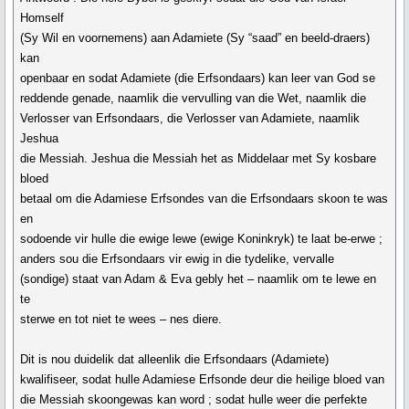
Homself
(Sy Wil en voornemens) aan Adamiete (Sy “saad” en beeld-draers)
kan
openbaar en sodat Adamiete (die Erfsondaars) kan leer van God se
reddende genade, naamlik die vervulling van die Wet, naamlik die
Verlosser van Erfsondaars, die Verlosser van Adamiete, naamlik
Jeshua
die Messiah. Jeshua die Messiah het as Middelaar met Sy kosbare
bloed
betaal om die Adamiese Erfsondes van die Erfsondaars skoon te was
en
sodoende vir hulle die ewige lewe (ewige Koninkryk) te laat be-erwe ;
anders sou die Erfsondaars vir ewig in die tydelike, vervalle
(sondige) staat van Adam & Eva gebly het – naamlik om te lewe en
te
sterwe en tot niet te wees – nes diere.
Dit is nou duidelik dat alleenlik die Erfsondaars (Adamiete)
kwalifiseer, sodat hulle Adamiese Erfsonde deur die heilige bloed van
die Messiah skoongewas kan word ; sodat hulle weer die perfekte