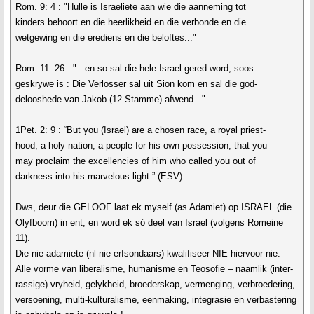
Rom. 9: 4 : "Hulle is Israeliete aan wie die aanneming tot
kinders behoort en die heerlikheid en die verbonde en die
wetgewing en die erediens en die beloftes..."
Rom. 11: 26 : "...en so sal die hele Israel gered word, soos
geskrywe is : Die Verlosser sal uit Sion kom en sal die god-
delooshede van Jakob (12 Stamme) afwend..."
1Pet. 2: 9 : “But you (Israel) are a chosen race, a royal priest-
hood, a holy nation, a people for his own possession, that you
may proclaim the excellencies of him who called you out of
darkness into his marvelous light.” (ESV)
Dws, deur die GELOOF laat ek myself (as Adamiet) op ISRAEL (die
Olyfboom) in ent, en word ek só deel van Israel (volgens Romeine
11).
Die nie-adamiete (nl nie-erfsondaars) kwalifiseer NIE hiervoor nie.
Alle vorme van liberalisme, humanisme en Teosofie – naamlik (inter-
rassige) vryheid, gelykheid, broederskap, vermenging, verbroedering,
versoening, multi-kulturalisme, eenmaking, integrasie en verbastering