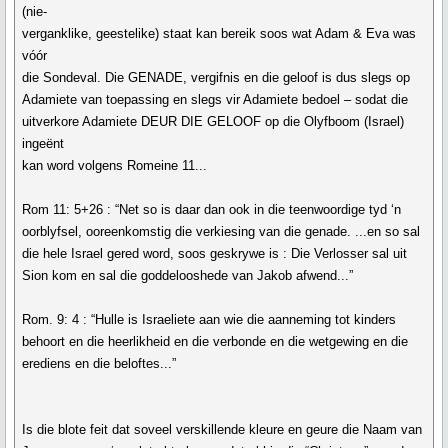
(nie-
verganklike, geestelike) staat kan bereik soos wat Adam & Eva was
vóór
die Sondeval. Die GENADE, vergifnis en die geloof is dus slegs op
Adamiete van toepassing en slegs vir Adamiete bedoel – sodat die
uitverkore Adamiete DEUR DIE GELOOF op die Olyfboom (Israel)
ingeënt
kan word volgens Romeine 11...
Rom 11: 5+26 : “Net so is daar dan ook in die teenwoordige tyd ‘n
oorblyfsel, ooreenkomstig die verkiesing van die genade. ...en so sal
die hele Israel gered word, soos geskrywe is : Die Verlosser sal uit
Sion kom en sal die goddelooshede van Jakob afwend...”
Rom. 9: 4 : “Hulle is Israeliete aan wie die aanneming tot kinders
behoort en die heerlikheid en die verbonde en die wetgewing en die
erediens en die beloftes...”
Is die blote feit dat soveel verskillende kleure en geure die Naam van