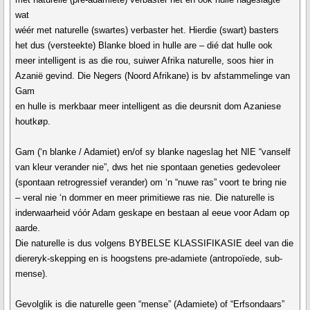
wat
wéér met naturelle (swartes) verbaster het. Hierdie (swart) basters
het dus (versteekte) Blanke bloed in hulle are – dié dat hulle ook
meer intelligent is as die rou, suiwer Afrika naturelle, soos hier in
Azanië gevind. Die Negers (Noord Afrikane) is bv afstammelinge van
Gam
en hulle is merkbaar meer intelligent as die deursnit dom Azaniese
houtkøp.
Gam (‘n blanke / Adamiet) en/of sy blanke nageslag het NIE “vanself
van kleur verander nie”, dws het nie spontaan geneties gedevoleer
(spontaan retrogressief verander) om ‘n “nuwe ras” voort te bring nie
– veral nie ‘n dommer en meer primitiewe ras nie. Die naturelle is
inderwaarheid vóór Adam geskape en bestaan al eeue voor Adam op
aarde.
Die naturelle is dus volgens BYBELSE KLASSIFIKASIE deel van die
diereryk-skepping en is hoogstens pre-adamiete (antropoïede, sub-
mense).
Gevolglik is die naturelle geen “mense” (Adamiete) of “Erfsondaars”