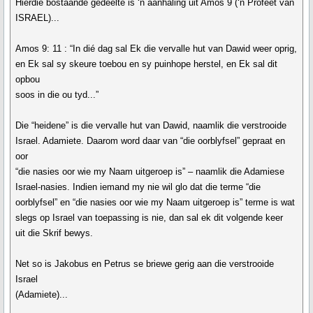
Hierdie bostaande gedeelte is ‘n aanhaling uit Amos 9 (‘n Profeet van
ISRAEL)...
Amos 9: 11 : “In dié dag sal Ek die vervalle hut van Dawid weer oprig,
en Ek sal sy skeure toebou en sy puinhope herstel, en Ek sal dit
opbou
soos in die ou tyd...”
Die “heidene” is die vervalle hut van Dawid, naamlik die verstrooide
Israel. Adamiete. Daarom word daar van “die oorblyfsel” gepraat en
oor
“die nasies oor wie my Naam uitgeroep is” – naamlik die Adamiese
Israel-nasies. Indien iemand my nie wil glo dat die terme “die
oorblyfsel” en “die nasies oor wie my Naam uitgeroep is” terme is wat
slegs op Israel van toepassing is nie, dan sal ek dit volgende keer
uit die Skrif bewys.
Net so is Jakobus en Petrus se briewe gerig aan die verstrooide
Israel
(Adamiete)...