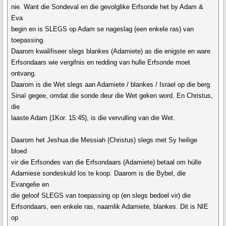
nie. Want die Sondeval en die gevolglike Erfsonde het by Adam &
Eva
begin en is SLEGS op Adam se nageslag (een enkele ras) van
toepassing.
Daarom kwalifiseer slegs blankes (Adamiete) as die enigste en ware
Erfsondaars wie vergifnis en redding van hulle Erfsonde moet
ontvang.
Daarom is die Wet slegs aan Adamiete / blankes / Israel op die berg
Sinaï gegee, omdat die sonde deur die Wet geken word. En Christus,
die
laaste Adam (1Kor. 15:45), is die vervulling van die Wet.
Daarom het Jeshua die Messiah (Christus) slegs met Sy heilige
bloed
vir die Erfsondes van die Erfsondaars (Adamiete) betaal om húlle
Adamiese sondeskuld los te koop. Daarom is die Bybel, die
Evangelie en
die geloof SLEGS van toepassing op (en slegs bedoel vir) die
Erfsondaars, een enkele ras, naamlik Adamiete, blankes. Dit is NIE
op