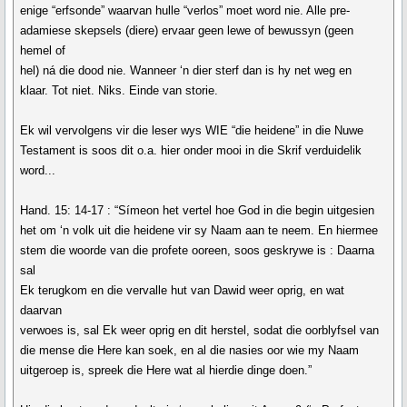
enige “erfsonde” waarvan hulle “verlos” moet word nie. Alle pre-
adamiese skepsels (diere) ervaar geen lewe of bewussyn (geen
hemel of
hel) ná die dood nie. Wanneer ‘n dier sterf dan is hy net weg en
klaar. Tot niet. Niks. Einde van storie.
Ek wil vervolgens vir die leser wys WIE “die heidene” in die Nuwe
Testament is soos dit o.a. hier onder mooi in die Skrif verduidelik
word...
Hand. 15: 14-17 : “Símeon het vertel hoe God in die begin uitgesien
het om ‘n volk uit die heidene vir sy Naam aan te neem. En hiermee
stem die woorde van die profete ooreen, soos geskrywe is : Daarna
sal
Ek terugkom en die vervalle hut van Dawid weer oprig, en wat
daarvan
verwoes is, sal Ek weer oprig en dit herstel, sodat die oorblyfsel van
die mense die Here kan soek, en al die nasies oor wie my Naam
uitgeroep is, spreek die Here wat al hierdie dinge doen.”