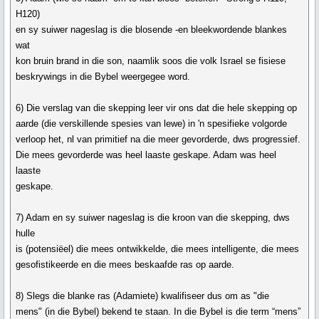
H120)
en sy suiwer nageslag is die blosende -en bleekwordende blankes
wat
kon bruin brand in die son, naamlik soos die volk Israel se fisiese
beskrywings in die Bybel weergegee word.
6) Die verslag van die skepping leer vir ons dat die hele skepping op
aarde (die verskillende spesies van lewe) in 'n spesifieke volgorde
verloop het, nl van primitief na die meer gevorderde, dws progressief.
Die mees gevorderde was heel laaste geskape. Adam was heel
laaste
geskape.
7) Adam en sy suiwer nageslag is die kroon van die skepping, dws
hulle
is (potensiëel) die mees ontwikkelde, die mees intelligente, die mees
gesofistikeerde en die mees beskaafde ras op aarde.
8) Slegs die blanke ras (Adamiete) kwalifiseer dus om as "die
mens" (in die Bybel) bekend te staan. In die Bybel is die term “mens”