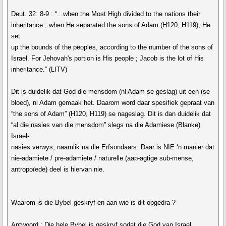
Deut. 32: 8-9 : “...when the Most High divided to the nations their
inheritance ; when He separated the sons of Adam (H120, H119), He
set
up the bounds of the peoples, according to the number of the sons of
Israel. For Jehovah's portion is His people ; Jacob is the lot of His
inheritance.” (LITV)
Dit is duidelik dat God die mensdom (nl Adam se geslag) uit een (se
bloed), nl Adam gemaak het. Daarom word daar spesifiek gepraat van
“the sons of Adam” (H120, H119) se nageslag. Dit is dan duidelik dat
“al die nasies van die mensdom” slegs na die Adamiese (Blanke)
Israel-
nasies verwys, naamlik na die Erfsondaars. Daar is NIE ‘n manier dat
nie-adamiete / pre-adamiete / naturelle (aap-agtige sub-mense,
antropoïede) deel is hiervan nie.
Waarom is die Bybel geskryf en aan wie is dit opgedra ?
Antwoord : Die hele Bybel is geskryf sodat die God van Israel