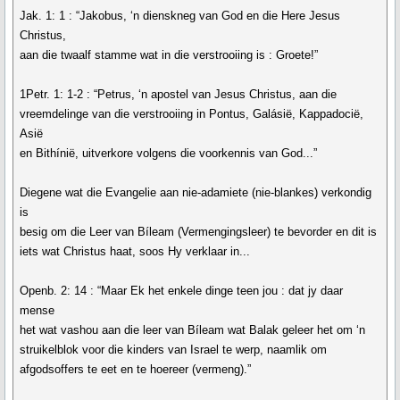
Jak. 1: 1 : “Jakobus, ‘n dienskneg van God en die Here Jesus
Christus,
aan die twaalf stamme wat in die verstrooiing is : Groete!”
1Petr. 1: 1-2 : “Petrus, ‘n apostel van Jesus Christus, aan die
vreemdelinge van die verstrooiing in Pontus, Galásië, Kappadocië,
Asië
en Bithínië, uitverkore volgens die voorkennis van God...”
Diegene wat die Evangelie aan nie-adamiete (nie-blankes) verkondig
is
besig om die Leer van Bíleam (Vermengingsleer) te bevorder en dit is
iets wat Christus haat, soos Hy verklaar in...
Openb. 2: 14 : “Maar Ek het enkele dinge teen jou : dat jy daar
mense
het wat vashou aan die leer van Bíleam wat Balak geleer het om ‘n
struikelblok voor die kinders van Israel te werp, naamlik om
afgodsoffers te eet en te hoereer (vermeng).”