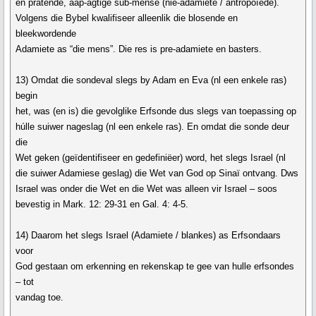
en pratende, aap-agtige sub-mense (nie-adamiete / antropoïede).
Volgens die Bybel kwalifiseer alleenlik die blosende en
bleekwordende
Adamiete as “die mens”. Die res is pre-adamiete en basters.
13) Omdat die sondeval slegs by Adam en Eva (nl een enkele ras)
begin
het, was (en is) die gevolglike Erfsonde dus slegs van toepassing op
húlle suiwer nageslag (nl een enkele ras). En omdat die sonde deur
die
Wet geken (geïdentifiseer en gedefiniëer) word, het slegs Israel (nl
die suiwer Adamiese geslag) die Wet van God op Sinaï ontvang. Dws
Israel was onder die Wet en die Wet was alleen vir Israel – soos
bevestig in Mark. 12: 29-31 en Gal. 4: 4-5.
14) Daarom het slegs Israel (Adamiete / blankes) as Erfsondaars
voor
God gestaan om erkenning en rekenskap te gee van hulle erfsondes
– tot
vandag toe.