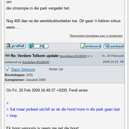
om
die stroompie in die park vergader het.
Nog 400 dae na die wereldsokkerbeker toe. Dit gaan 'n fokken sirkus
wees.....
Rapporteer boodskap aan 'n moderator
Re: Verdere Telkom update
Vr., 20 Februarie
[
boodskap #118936
is 'n
2009 15:23
antwoord op
boodskap #118935
]
Daun Johnson
Senior Lid
Boodskappe:
1155
Geregistreer:
Januarie 2009
On Fri, 20 Feb 2009 16:49:37 +0200, Ferdi wrote:
>
> Sal maar probeel uitchill as ek die hond more in die park gaan laat
> loop.
Ek hoop seriously jy neem nie net die hond