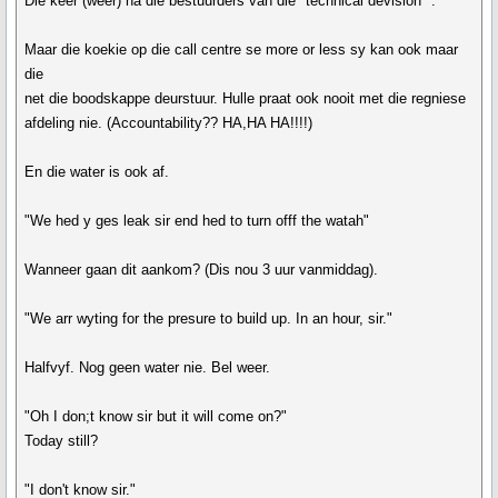
Die keer (weer) na die bestuurders van die "technical devision" .
Maar die koekie op die call centre se more or less sy kan ook maar
die
net die boodskappe deurstuur. Hulle praat ook nooit met die regniese
afdeling nie. (Accountability?? HA,HA HA!!!!)
En die water is ook af.
"We hed y ges leak sir end hed to turn offf the watah"
Wanneer gaan dit aankom? (Dis nou 3 uur vanmiddag).
"We arr wyting for the presure to build up. In an hour, sir."
Halfvyf. Nog geen water nie. Bel weer.
"Oh I don;t know sir but it will come on?"
Today still?
"I don't know sir."