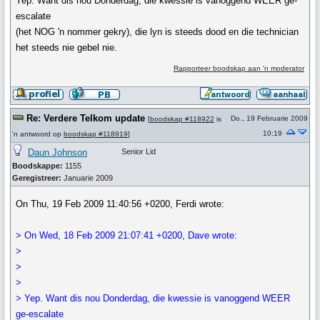
Yep. Want dis nou Donderdag, die kwessie is vanoggend WEER ge-
escalate
(het NOG 'n nommer gekry), die lyn is steeds dood en die technician
het steeds nie gebel nie.
Rapporteer boodskap aan 'n moderator
Re: Verdere Telkom update
Do., 19 Februarie 2009
[
boodskap #118922
is
10:19
'n antwoord op
boodskap #118919
]
Daun Johnson
Senior Lid
Boodskappe:
1155
Geregistreer:
Januarie 2009
On Thu, 19 Feb 2009 11:40:56 +0200, Ferdi wrote:
> On Wed, 18 Feb 2009 21:07:41 +0200, Dave wrote:
>
>
>
> Yep. Want dis nou Donderdag, die kwessie is vanoggend WEER
ge-escalate