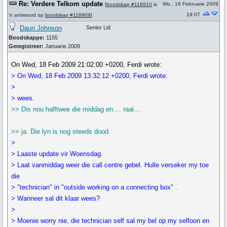
Re: Verdere Telkom update
Wo., 18 Februarie 2009
[
boodskap #118910
is
19:07
'n antwoord op
boodskap #118909
]
Daun Johnson
Senior Lid
Boodskappe:
1155
Geregistreer:
Januarie 2009
On Wed, 18 Feb 2009 21:02:00 +0200, Ferdi wrote:
> On Wed, 18 Feb 2009 13:32:12 +0200, Ferdi wrote:
>
> wees.
>> Dis nou halftwee die middag en.... raai....
>> ja. Die lyn is nog steeds dood.
>
> Laaste update vir Woensdag.
> Laat vanmiddag weer die call centre gebel. Hulle verseker my toe
die
> "technician" in "outside working on a connecting box" .
> Wanneer sal dit klaar wees?
>
> Moenie worry nie, die technician self sal my bel op my selfoon en