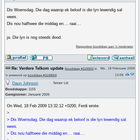
Dis Woensdag. Die dag waarop ek beloof is die lyn lewendig sal
wees.
Dis nou halftwee die middag en.... raai....
ja. Die lyn is nog steeds dood.
Rapporteer boodskap aan 'n moderator
Re: Verdere Telkom update
Wo., 18 Februarie 2009
[
boodskap #118900
is
13:09
'n antwoord op
boodskap #118894
]
Daun Johnson
Senior Lid
Boodskappe:
1155
Geregistreer:
Januarie 2009
On Wed, 18 Feb 2009 13:32:12 +0200, Ferdi wrote:
>
> Dis Woensdag. Die dag waarop ek beloof is die lyn lewendig sal
wees.
> Dis nou halftwee die middag en.... raai....