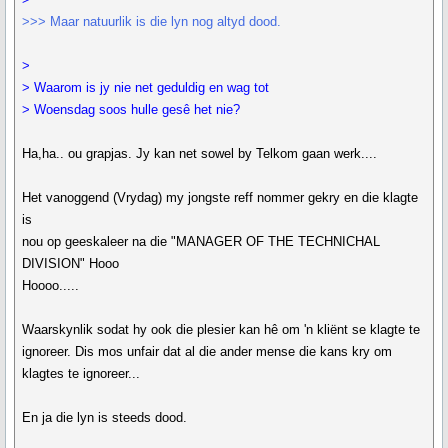
>>> Maar natuurlik is die lyn nog altyd dood.
>
> Waarom is jy nie net geduldig en wag tot
> Woensdag soos hulle gesê het nie?
Ha,ha.. ou grapjas. Jy kan net sowel by Telkom gaan werk....
Het vanoggend (Vrydag) my jongste reff nommer gekry en die klagte
is
nou op geeskaleer na die "MANAGER OF THE TECHNICHAL
DIVISION" Hooo
Hoooo.....
Waarskynlik sodat hy ook die plesier kan hê om 'n kliënt se klagte te
ignoreer. Dis mos unfair dat al die ander mense die kans kry om
klagtes te ignoreer...
En ja die lyn is steeds dood.