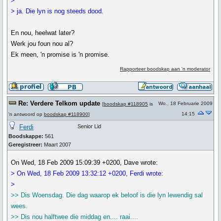
>
> ja. Die lyn is nog steeds dood.
En nou, heelwat later?
Werk jou foun nou al?
Ek meen, 'n promise is 'n promise.
Rapporteer boodskap aan 'n moderator
Re: Verdere Telkom update
Wo., 18 Februarie 2009
[
boodskap #118905
is
14:15
'n antwoord op
boodskap #118900
]
Ferdi
Senior Lid
Boodskappe:
561
Geregistreer:
Maart 2007
On Wed, 18 Feb 2009 15:09:39 +0200, Dave wrote:
> On Wed, 18 Feb 2009 13:32:12 +0200, Ferdi wrote:
>
>> Dis Woensdag. Die dag waarop ek beloof is die lyn lewendig sal
wees.
>> Dis nou halftwee die middag en.... raai....