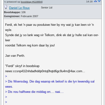
14:18
'n antwoord op
boodskap #118894
]
Daniel Le Roux
Senior Lid
Boodskappe:
106
Geregistreer:
Februarie 2007
Ferdi, ek het 'n paar ou posduiwe hier by my wat jy kan leen vir 'n
wyle.
Synde dat jy so lank wag vir Telkom, dink ek dat jy hulle sal kan oor-
leer
voordat Telkom reg kom daar by jou!
Jan van Perth.
"Ferdi" skryf in boodskap
news:ccsnp41l2nhdadhddp0ntq0hqtd6gc8u4m@4ax.com...
>
> Dis Woensdag. Die dag waarop ek beloof is die lyn lewendig sal
wees.
> Dis nou halftwee die middag en.... raai....
>
>