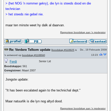
> (het NOG 'n nommer gekry), die lyn is steeds dood en die
technician
> het steeds nie gebel nie.
maar ten minste weet hy dalk al daarvan.
Rapporteer boodskap aan 'n moderator
Re: Verdere Telkom update
Do., 19 Februarie 2009
[
boodskap #118925
is
13:23
'n antwoord op
boodskap #118894
]
Ferdi
Senior Lid
Boodskappe:
561
Geregistreer:
Maart 2007
Jongste update:
"It has been escalated again to the technichal dept."
Maar natuurlik is die lyn nog altyd dood.
Rapporteer boodskap aan 'n moderator