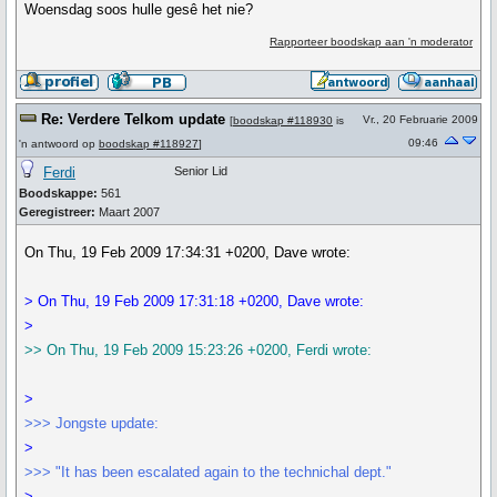
Woensdag soos hulle gesê het nie?
Rapporteer boodskap aan 'n moderator
Re: Verdere Telkom update
Vr., 20 Februarie 2009
[
boodskap #118930
is
09:46
'n antwoord op
boodskap #118927
]
Ferdi
Senior Lid
Boodskappe:
561
Geregistreer:
Maart 2007
On Thu, 19 Feb 2009 17:34:31 +0200, Dave wrote:
> On Thu, 19 Feb 2009 17:31:18 +0200, Dave wrote:
>
>> On Thu, 19 Feb 2009 15:23:26 +0200, Ferdi wrote:
>
>>> Jongste update:
>
>>> "It has been escalated again to the technichal dept."
>