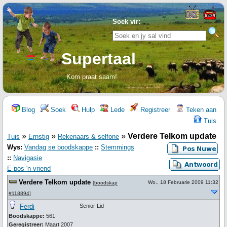
Soek vir:
Supertaal
Kom praat saam!
Blog
Soek
Hulp
Lede
Registreer
Teken aan
Tuis
»
»
»
Verdere Telkom update
Tuis
Ernstig
Rekenaars & selfone
Wys:
Vandag se boodskappe
::
Stemmings
::
Navigasie
E-pos 'n vriend
Verdere Telkom update
Wo., 18 Februarie 2009 11:32
[
boodskap
#118894
]
Ferdi
Senior Lid
Boodskappe:
561
Geregistreer:
Maart 2007