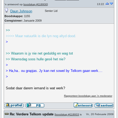
13:22
'n antwoord op
boodskap #118930
]
Daun Johnson
Senior Lid
Boodskappe:
1155
Geregistreer:
Januarie 2009
>>
>>>> Maar natuurlik is die lyn nog altyd dood.
>
>> Waarom is jy nie net geduldig en wag tot
>> Woensdag soos hulle gesê het nie?
>
> Ha,ha.. ou grapjas. Jy kan net sowel by Telkom gaan werk....
>
Sodat daar darem iemand is wat werk?
Rapporteer boodskap aan 'n moderator
Re: Verdere Telkom update
Vr., 20 Februarie 2009
[
boodskap #118933
is