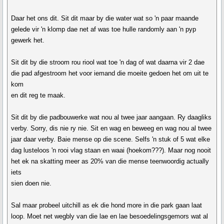
Daar het ons dit. Sit dit maar by die water wat so 'n paar maande
gelede vir 'n klomp dae net af was toe hulle randomly aan 'n pyp
gewerk het.
Sit dit by die stroom rou riool wat toe 'n dag of wat daarna vir 2 dae
die pad afgestroom het voor iemand die moeite gedoen het om uit te
kom
en dit reg te maak.
Sit dit by die padbouwerke wat nou al twee jaar aangaan. Ry daagliks
verby. Sorry, dis nie ry nie. Sit en wag en beweeg en wag nou al twee
jaar daar verby. Baie mense op die scene. Selfs 'n stuk of 5 wat elke
dag lusteloos 'n rooi vlag staan en waai (hoekom???). Maar nog nooit
het ek na skatting meer as 20% van die mense teenwoordig actually
iets
sien doen nie.
Sal maar probeel uitchill as ek die hond more in die park gaan laat
loop. Moet net wegbly van die lae en lae besoedelingsgemors wat al