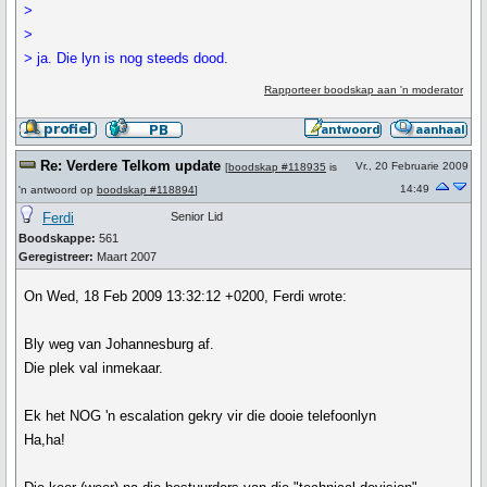
>
>
> ja. Die lyn is nog steeds dood.
Rapporteer boodskap aan 'n moderator
Re: Verdere Telkom update
Vr., 20 Februarie 2009
[
boodskap #118935
is
14:49
'n antwoord op
boodskap #118894
]
Ferdi
Senior Lid
Boodskappe:
561
Geregistreer:
Maart 2007
On Wed, 18 Feb 2009 13:32:12 +0200, Ferdi wrote:
Bly weg van Johannesburg af.
Die plek val inmekaar.
Ek het NOG 'n escalation gekry vir die dooie telefoonlyn
Ha,ha!