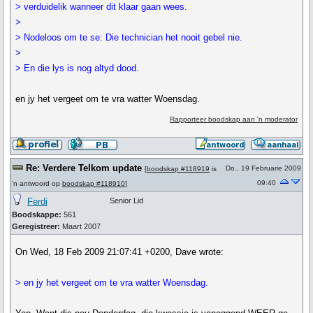
> verduidelik wanneer dit klaar gaan wees.
>
> Nodeloos om te se: Die technician het nooit gebel nie.
>
> En die lys is nog altyd dood.
en jy het vergeet om te vra watter Woensdag.
Rapporteer boodskap aan 'n moderator
Re: Verdere Telkom update
Do., 19 Februarie 2009
[
boodskap #118919
is
09:40
'n antwoord op
boodskap #118910
]
Ferdi
Senior Lid
Boodskappe:
561
Geregistreer:
Maart 2007
On Wed, 18 Feb 2009 21:07:41 +0200, Dave wrote:
> en jy het vergeet om te vra watter Woensdag.