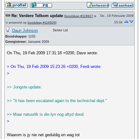
Re: Verdere Telkom update
Do., 19 Februarie 2009
[
boodskap #118927
is
15:34
'n antwoord op
boodskap #118926
]
Daun Johnson
Senior Lid
Boodskappe:
1155
Geregistreer:
Januarie 2009
On Thu, 19 Feb 2009 17:31:18 +0200, Dave wrote:
> On Thu, 19 Feb 2009 15:23:26 +0200, Ferdi wrote:
>
>> Jongste update:
>> "It has been escalated again to the technichal dept."
>> Maar natuurlik is die lyn nog altyd dood.
>
Waarom is jy nie net geduldig en wag tot