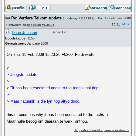
Re: Verdere Telkom update
Do., 19 Februarie 2009
[
boodskap #118926
is
15:31
'n antwoord op
boodskap #118925
]
Daun Johnson
Senior Lid
Boodskappe:
1155
Geregistreer:
Januarie 2009
On Thu, 19 Feb 2009 15:23:26 +0200, Ferdi wrote:
>
> Jongste update:
>
> "It has been escalated again to the technichal dept."
>
> Maar natuurlik is die lyn nog altyd dood.
this of course is why it has been esculated to the techs:-)
Maar hulle beoog om daaraan te werk, onthou.
Rapporteer boodskap aan 'n moderator