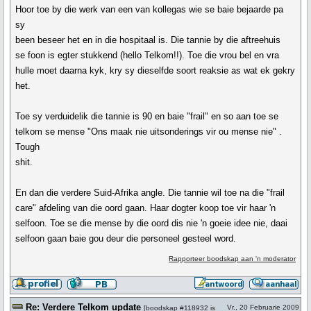
Hoor toe by die werk van een van kollegas wie se baie bejaarde pa
sy
been beseer het en in die hospitaal is. Die tannie by die aftreehuis
se foon is egter stukkend (hello Telkom!!). Toe die vrou bel en vra
hulle moet daarna kyk, kry sy dieselfde soort reaksie as wat ek gekry
het.
Toe sy verduidelik die tannie is 90 en baie "frail" en so aan toe se
telkom se mense "Ons maak nie uitsonderings vir ou mense nie" .
Tough
shit.
En dan die verdere Suid-Afrika angle. Die tannie wil toe na die "frail
care" afdeling van die oord gaan. Haar dogter koop toe vir haar 'n
selfoon. Toe se die mense by die oord dis nie 'n goeie idee nie, daai
selfoon gaan baie gou deur die personeel gesteel word.
Rapporteer boodskap aan 'n moderator
Re: Verdere Telkom update
Vr., 20 Februarie 2009
[
boodskap #118932
is