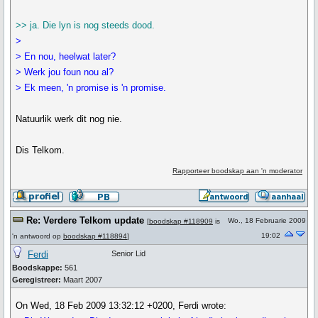
>> ja. Die lyn is nog steeds dood.
>
> En nou, heelwat later?
> Werk jou foun nou al?
> Ek meen, 'n promise is 'n promise.
Natuurlik werk dit nog nie.
Dis Telkom.
Rapporteer boodskap aan 'n moderator
Re: Verdere Telkom update
Wo., 18 Februarie 2009
[
boodskap #118909
is
19:02
'n antwoord op
boodskap #118894
]
Ferdi
Senior Lid
Boodskappe:
561
Geregistreer:
Maart 2007
On Wed, 18 Feb 2009 13:32:12 +0200, Ferdi wrote: