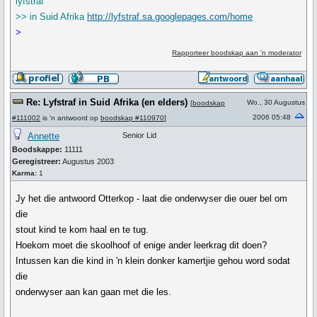
lyfstraf
>> in Suid Afrika
http://lyfstraf.sa.googlepages.com/home
>
Rapporteer boodskap aan 'n moderator
Re: Lyfstraf in Suid Afrika (en elders)
Wo., 30 Augustus
[
boodskap
2006 05:48
#111002
is 'n antwoord op
boodskap #110970
]
Annette
Senior Lid
Boodskappe:
11111
Geregistreer:
Augustus 2003
Karma:
1
Jy het die antwoord Otterkop - laat die onderwyser die ouer bel om
die
stout kind te kom haal en te tug.
Hoekom moet die skoolhoof of enige ander leerkrag dit doen?
Intussen kan die kind in 'n klein donker kamertjie gehou word sodat
die
onderwyser aan kan gaan met die les.