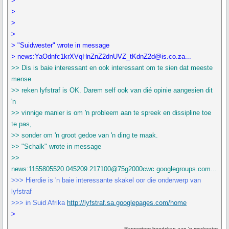
>
>
>
>
> "Suidwester" wrote in message
> news:YaOdnfc1krXVqHnZnZ2dnUVZ_tKdnZ2d@is.co.za...
>> Dis is baie interessant en ook interessant om te sien dat meeste
mense
>> reken lyfstraf is OK. Darem self ook van dié opinie aangesien dit
'n
>> vinnige manier is om 'n probleem aan te spreek en dissipline toe
te pas,
>> sonder om 'n groot gedoe van 'n ding te maak.
>> "Schalk" wrote in message
>>
news:1155805520.045209.217100@75g2000cwc.googlegroups.com...
>>> Hierdie is 'n baie interessante skakel oor die onderwerp van
lyfstraf
>>> in Suid Afrika
http://lyfstraf.sa.googlepages.com/home
>
Rapporteer boodskap aan 'n moderator