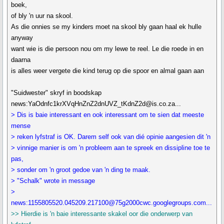
boek,
of bly 'n uur na skool.
As die onnies se my kinders moet na skool bly gaan haal ek hulle
anyway
want wie is die persoon nou om my lewe te reel. Le die roede in en
daarna
is alles weer vergete die kind terug op die spoor en almal gaan aan
"Suidwester" skryf in boodskap
news:YaOdnfc1krXVqHnZnZ2dnUVZ_tKdnZ2d@is.co.za...
> Dis is baie interessant en ook interessant om te sien dat meeste
mense
> reken lyfstraf is OK. Darem self ook van dié opinie aangesien dit 'n
> vinnige manier is om 'n probleem aan te spreek en dissipline toe te
pas,
> sonder om 'n groot gedoe van 'n ding te maak.
> "Schalk" wrote in message
>
news:1155805520.045209.217100@75g2000cwc.googlegroups.com...
>> Hierdie is 'n baie interessante skakel oor die onderwerp van