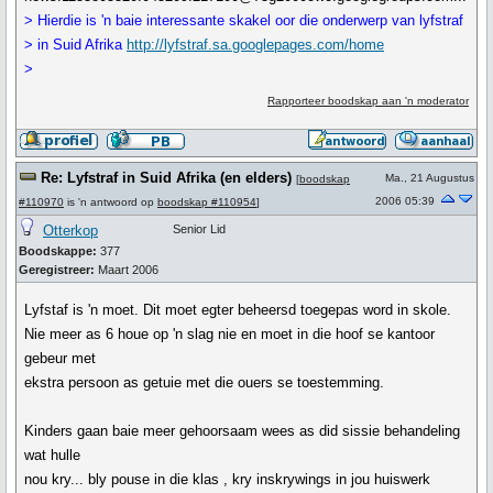
> Hierdie is 'n baie interessante skakel oor die onderwerp van lyfstraf
> in Suid Afrika
http://lyfstraf.sa.googlepages.com/home
>
Rapporteer boodskap aan 'n moderator
Re: Lyfstraf in Suid Afrika (en elders)
Ma., 21 Augustus
[
boodskap
2006 05:39
#110970
is 'n antwoord op
boodskap #110954
]
Otterkop
Senior Lid
Boodskappe:
377
Geregistreer:
Maart 2006
Lyfstaf is 'n moet. Dit moet egter beheersd toegepas word in skole.
Nie meer as 6 houe op 'n slag nie en moet in die hoof se kantoor
gebeur met
ekstra persoon as getuie met die ouers se toestemming.
Kinders gaan baie meer gehoorsaam wees as did sissie behandeling
wat hulle
nou kry... bly pouse in die klas , kry inskrywings in jou huiswerk