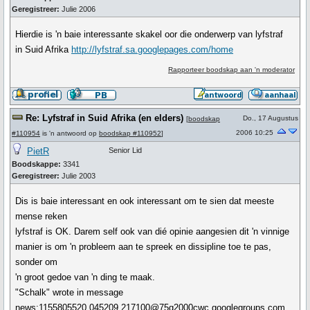
Geregistreer:
Julie 2006
Hierdie is 'n baie interessante skakel oor die onderwerp van lyfstraf
in Suid Afrika
http://lyfstraf.sa.googlepages.com/home
Rapporteer boodskap aan 'n moderator
Re: Lyfstraf in Suid Afrika (en elders)
Do., 17 Augustus
[
boodskap
2006 10:25
#110954
is 'n antwoord op
boodskap #110952
]
PietR
Senior Lid
Boodskappe:
3341
Geregistreer:
Julie 2003
Dis is baie interessant en ook interessant om te sien dat meeste
mense reken
lyfstraf is OK. Darem self ook van dié opinie aangesien dit 'n vinnige
manier is om 'n probleem aan te spreek en dissipline toe te pas,
sonder om
'n groot gedoe van 'n ding te maak.
"Schalk" wrote in message
news:1155805520.045209.217100@75g2000cwc.googlegroups.com...