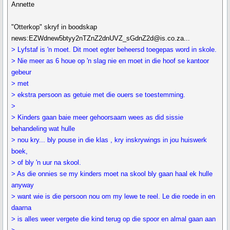
Annette
"Otterkop" skryf in boodskap
news:EZWdnew5btyy2nTZnZ2dnUVZ_sGdnZ2d@is.co.za...
> Lyfstaf is 'n moet. Dit moet egter beheersd toegepas word in skole.
> Nie meer as 6 houe op 'n slag nie en moet in die hoof se kantoor
gebeur
> met
> ekstra persoon as getuie met die ouers se toestemming.
>
> Kinders gaan baie meer gehoorsaam wees as did sissie
behandeling wat hulle
> nou kry... bly pouse in die klas , kry inskrywings in jou huiswerk
boek,
> of bly 'n uur na skool.
> As die onnies se my kinders moet na skool bly gaan haal ek hulle
anyway
> want wie is die persoon nou om my lewe te reel. Le die roede in en
daarna
> is alles weer vergete die kind terug op die spoor en almal gaan aan