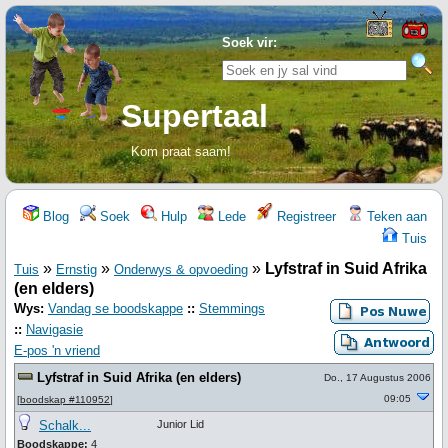
Soek vir:
Supertaal
Kom praat saam!
Blog
Soek
Hulp
Lede
Registreer
Teken aan
Tuis
»
»
»
Lyfstraf in Suid Afrika
Tuis
Ernstig
Onderwys & opvoeding
(en elders)
Wys:
Vandag se boodskappe
::
Stemmings
::
Navigasie
E-pos 'n vriend
Lyfstraf in Suid Afrika (en elders)
Do., 17 Augustus 2006
09:05
[
boodskap #110952
]
Schalk...
Junior Lid
Boodskappe:
4