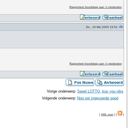
Rapporteer boodskap aan 'n moderator
Do., 19 Mei 2005 19:52
Rapporteer boodskap aan 'n moderator
Vorige onderwerp:
Speel LOTTO, kos you niks
Volgende onderwerp:
Nog oor ingevoerde goed
[
XML-voer
] [
]