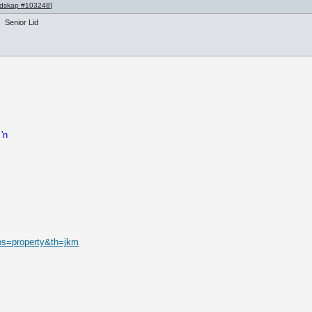
dskap #103248
]
Senior Lid
'n
ps=property&th=jkm