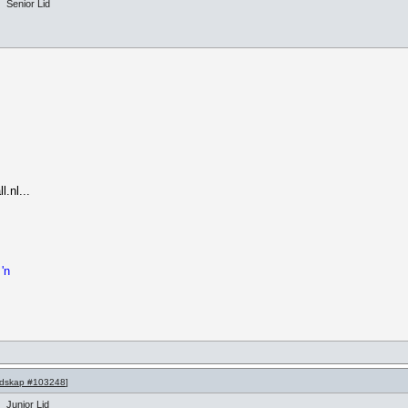
Senior Lid
.nl...
'n
dskap #103248
]
Junior Lid