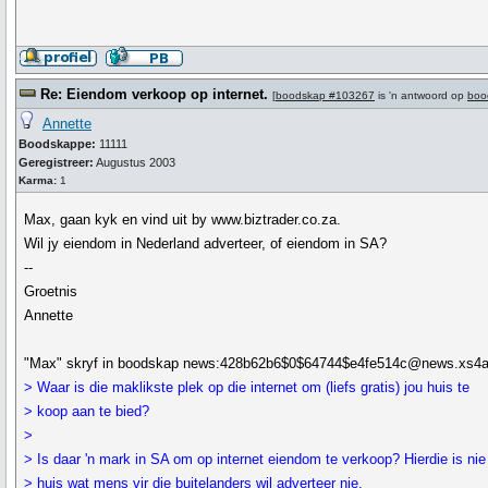
Re: Eiendom verkoop op internet.
[
boodskap #103267
is 'n antwoord op
boo
Annette
Boodskappe:
11111
Geregistreer:
Augustus 2003
Karma:
1
Max, gaan kyk en vind uit by www.biztrader.co.za.
Wil jy eiendom in Nederland adverteer, of eiendom in SA?
--
Groetnis
Annette
"Max" skryf in boodskap news:428b62b6$0$64744$e4fe514c@news.xs4all
> Waar is die maklikste plek op die internet om (liefs gratis) jou huis te
> koop aan te bied?
>
> Is daar 'n mark in SA om op internet eiendom te verkoop? Hierdie is nie 
> huis wat mens vir die buitelanders wil adverteer nie.