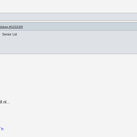
dskap #103248
]
Senior Lid
.nl...
'n