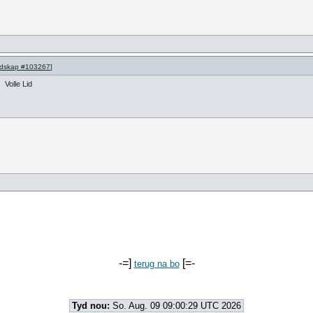
dskap #103267
]
Volle Lid
-=]
[=-
terug na bo
Tyd nou:
So. Aug. 09 09:00:29 UTC 2026