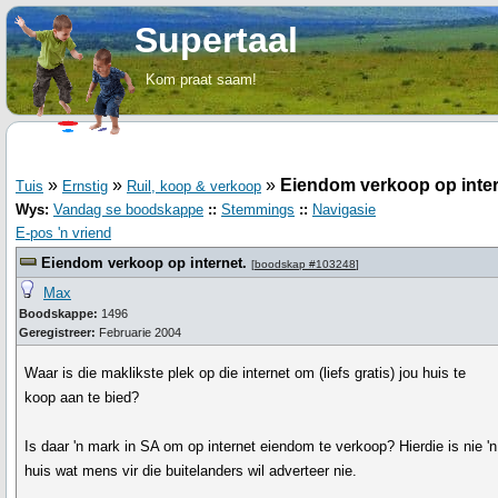
Supertaal
Kom praat saam!
»
»
»
Eiendom verkoop op inter
Tuis
Ernstig
Ruil, koop & verkoop
Wys:
Vandag se boodskappe
::
Stemmings
::
Navigasie
E-pos 'n vriend
Eiendom verkoop op internet.
[
boodskap #103248
]
Max
Boodskappe:
1496
Geregistreer:
Februarie 2004
Waar is die maklikste plek op die internet om (liefs gratis) jou huis te
koop aan te bied?
Is daar 'n mark in SA om op internet eiendom te verkoop? Hierdie is nie 'n
huis wat mens vir die buitelanders wil adverteer nie.