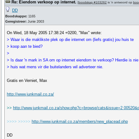
Re: Eiendom verkoop op internet.
[
boodskap #103262
is 'n antwoord op
boo
DD
Boodskappe:
1165
Geregistreer:
Junie 2003
On Wed, 18 May 2005 17:38:24 +0200, "Max" wrote:
> Waar is die maklikste plek op die internet om (liefs gratis) jou huis te
> koop aan te bied?
>
> Is daar 'n mark in SA om op internet eiendom te verkoop? Hierdie is nie 
> huis wat mens vir die buitelanders wil adverteer nie.
Gratis en Verniet, Max
http://www.junkmail.co.za/
>>
http://www.junkmail.co.za/show.php?c=browse/cats&issue=2 00520&
>>>> >>>>>
http://www.junkmail.co.za/members/new_placead.php
DD