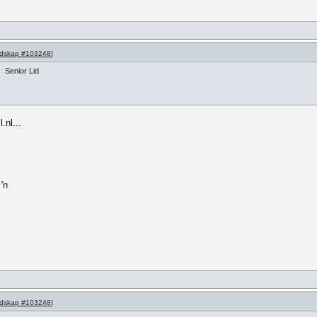
dskap #103248
]
Senior Lid
nl...
'n
dskap #103248
]