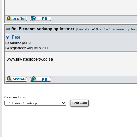
Re: Eiendom verkoop op internet.
[
boodskap #103287
is 'n antwoord op
boo
Pete
Boodskappe:
61
Geregistreer:
Augustus 2000
www.privateproperty.co.za
Gaan na forum: