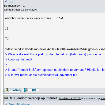
TJ
Boodskappe:
723
Geregistreer:
Januarie 2004
www.housenet.co.za werk vir baie ... in SA.
:-)
TJ
"Max" skryf in boodskap news:428b62b6$0$64744$e4fe514c@news.xs4all
> Waar is die maklikste plek op die internet om (liefs gratis) jou huis te
> koop aan te bied?
>
> Is daar 'n mark in SA om op internet eiendom te verkoop? Hierdie is nie 
> huis wat mens vir die buitelanders wil adverteer nie.
Re: Eiendom verkoop op internet.
[
boodskap #103259
is 'n antwoord op
boo
Sean Monterey