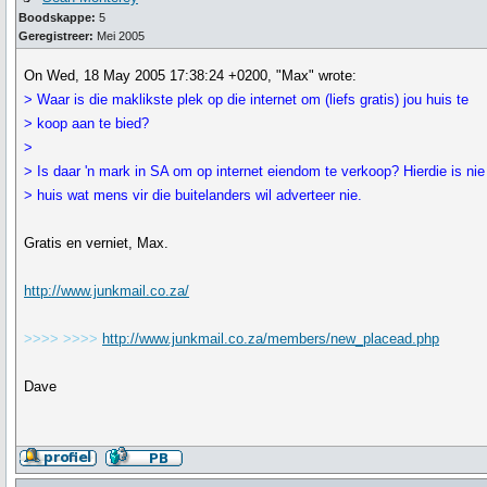
Boodskappe:
5
Geregistreer:
Mei 2005
On Wed, 18 May 2005 17:38:24 +0200, "Max" wrote:
> Waar is die maklikste plek op die internet om (liefs gratis) jou huis te
> koop aan te bied?
>
> Is daar 'n mark in SA om op internet eiendom te verkoop? Hierdie is nie 
> huis wat mens vir die buitelanders wil adverteer nie.
Gratis en verniet, Max.
http://www.junkmail.co.za/
>>>> >>>>
http://www.junkmail.co.za/members/new_placead.php
Dave