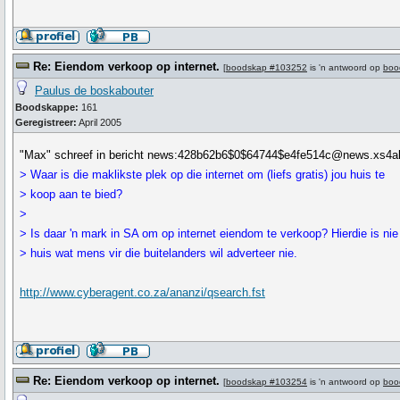
Re: Eiendom verkoop op internet.
[
boodskap #103252
is 'n antwoord op
boo
Paulus de boskabouter
Boodskappe:
161
Geregistreer:
April 2005
"Max" schreef in bericht news:428b62b6$0$64744$e4fe514c@news.xs4all.
> Waar is die maklikste plek op die internet om (liefs gratis) jou huis te
> koop aan te bied?
>
> Is daar 'n mark in SA om op internet eiendom te verkoop? Hierdie is nie 
> huis wat mens vir die buitelanders wil adverteer nie.
http://www.cyberagent.co.za/ananzi/qsearch.fst
Re: Eiendom verkoop op internet.
[
boodskap #103254
is 'n antwoord op
boo