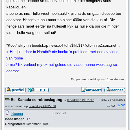
geskaai het. Robbe se stapelvoedsel is nie die hengelvis soos
kabeljou en
steenbras nie. Hulle vreet hoofsaaklik pilchards en gaan diepsee toe
daarvoor. Hengelvis hou maar so binne 400m van die kus af. Die
hengelaars moet eerder na hulleself kyk as hulle kla oor die minder
vis.....hulle vang hom self uit!
"Koot" skryf in boodskap news:d47uhv$lkb$1@ctb-nnrp2.saix.net...
> Het julle daar in Namibië nie hoeka 'n probleem met oorbevolking
van robbe
> nie? Ek verbeel my ek het gelees die vissermanne weeklaag so
daaroor.
Rapporteer boodskap aan 'n moderator
Re: Kanada se robbeslagting...
So., 24 April 2005
[
boodskap #102715
10:02
is 'n antwoord op
boodskap #102709
]
Booner
Junior Lid
Boodskappe:
17
Geregistreer:
Desember 2004