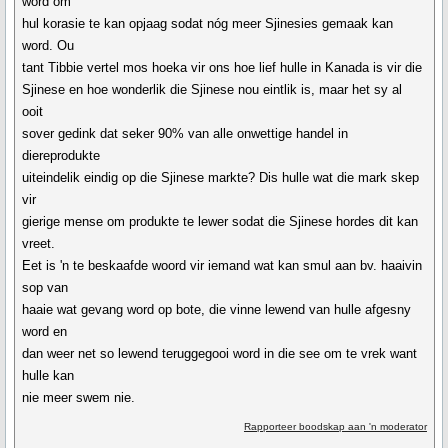
word om
hul korasie te kan opjaag sodat nóg meer Sjinesies gemaak kan
word. Ou
tant Tibbie vertel mos hoeka vir ons hoe lief hulle in Kanada is vir die
Sjinese en hoe wonderlik die Sjinese nou eintlik is, maar het sy al
ooit
sover gedink dat seker 90% van alle onwettige handel in
diereprodukte
uiteindelik eindig op die Sjinese markte? Dis hulle wat die mark skep
vir
gierige mense om produkte te lewer sodat die Sjinese hordes dit kan
vreet.
Eet is 'n te beskaafde woord vir iemand wat kan smul aan bv. haaivin
sop van
haaie wat gevang word op bote, die vinne lewend van hulle afgesny
word en
dan weer net so lewend teruggegooi word in die see om te vrek want
hulle kan
nie meer swem nie.
Rapporteer boodskap aan 'n moderator