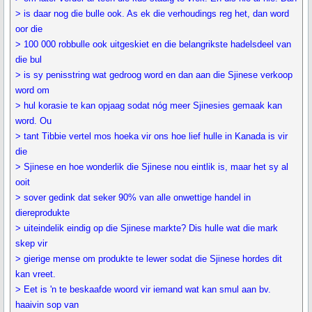
> is daar nog die bulle ook. As ek die verhoudings reg het, dan word
oor die
> 100 000 robbulle ook uitgeskiet en die belangrikste hadelsdeel van
die bul
> is sy penisstring wat gedroog word en dan aan die Sjinese verkoop
word om
> hul korasie te kan opjaag sodat nóg meer Sjinesies gemaak kan
word. Ou
> tant Tibbie vertel mos hoeka vir ons hoe lief hulle in Kanada is vir
die
> Sjinese en hoe wonderlik die Sjinese nou eintlik is, maar het sy al
ooit
> sover gedink dat seker 90% van alle onwettige handel in
diereprodukte
> uiteindelik eindig op die Sjinese markte? Dis hulle wat die mark
skep vir
> gierige mense om produkte te lewer sodat die Sjinese hordes dit
kan vreet.
> Eet is 'n te beskaafde woord vir iemand wat kan smul aan bv.
haaivin sop van