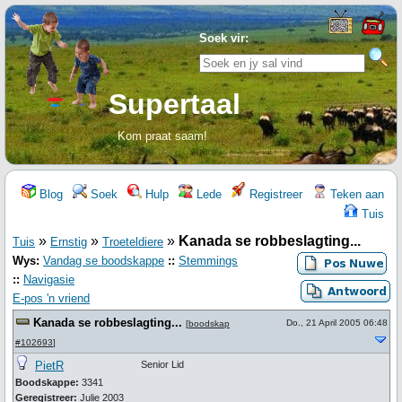
Soek vir:
Supertaal
Kom praat saam!
Blog
Soek
Hulp
Lede
Registreer
Teken aan
Tuis
»
»
»
Kanada se robbeslagting...
Tuis
Ernstig
Troeteldiere
Wys:
Vandag se boodskappe
::
Stemmings
::
Navigasie
E-pos 'n vriend
Kanada se robbeslagting...
Do., 21 April 2005 06:48
[
boodskap
#102693
]
PietR
Senior Lid
Boodskappe:
3341
Geregistreer:
Julie 2003