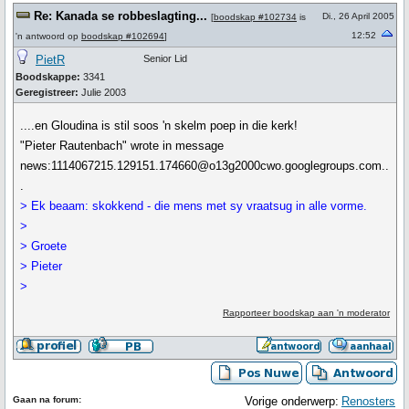
Re: Kanada se robbeslagting...
Di., 26 April 2005
[
boodskap #102734
is
12:52
'n antwoord op
boodskap #102694
]
PietR
Senior Lid
Boodskappe:
3341
Geregistreer:
Julie 2003
....en Gloudina is stil soos 'n skelm poep in die kerk!
"Pieter Rautenbach" wrote in message
news:1114067215.129151.174660@o13g2000cwo.googlegroups.com..
.
> Ek beaam: skokkend - die mens met sy vraatsug in alle vorme.
>
> Groete
> Pieter
>
Rapporteer boodskap aan 'n moderator
Gaan na forum:
Vorige onderwerp:
Renosters