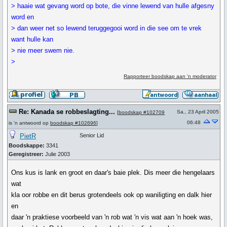
> haaie wat gevang word op bote, die vinne lewend van hulle afgesny
word en
> dan weer net so lewend teruggegooi word in die see om te vrek
want hulle kan
> nie meer swem nie.
>
Rapporteer boodskap aan 'n moderator
Re: Kanada se robbeslagting...
Sa., 23 April 2005
[
boodskap #102709
06:48
is 'n antwoord op
boodskap #102696
]
PietR
Senior Lid
Boodskappe:
3341
Geregistreer:
Julie 2003
Ons kus is lank en groot en daar's baie plek. Dis meer die hengelaars
wat
kla oor robbe en dit berus grotendeels ook op waniligting en dalk hier
en
daar 'n praktiese voorbeeld van 'n rob wat 'n vis wat aan 'n hoek was,