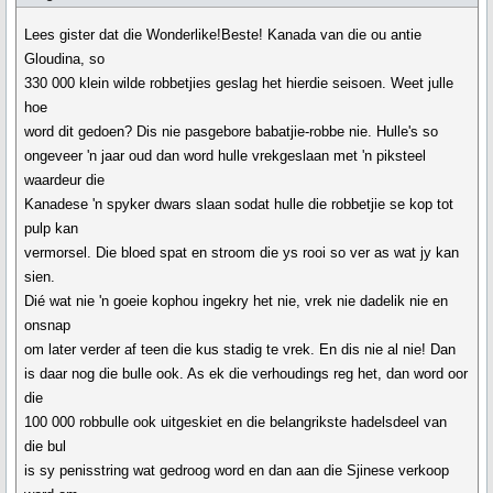
Lees gister dat die Wonderlike!Beste! Kanada van die ou antie
Gloudina, so
330 000 klein wilde robbetjies geslag het hierdie seisoen. Weet julle
hoe
word dit gedoen? Dis nie pasgebore babatjie-robbe nie. Hulle's so
ongeveer 'n jaar oud dan word hulle vrekgeslaan met 'n piksteel
waardeur die
Kanadese 'n spyker dwars slaan sodat hulle die robbetjie se kop tot
pulp kan
vermorsel. Die bloed spat en stroom die ys rooi so ver as wat jy kan
sien.
Dié wat nie 'n goeie kophou ingekry het nie, vrek nie dadelik nie en
onsnap
om later verder af teen die kus stadig te vrek. En dis nie al nie! Dan
is daar nog die bulle ook. As ek die verhoudings reg het, dan word oor
die
100 000 robbulle ook uitgeskiet en die belangrikste hadelsdeel van
die bul
is sy penisstring wat gedroog word en dan aan die Sjinese verkoop