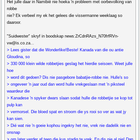
Het julle daar in Namibië nie hoeka 'n probleem met oorbevolking van
robbe
nie? Ek verbeel my ek het gelees die vissermanne weeklaag so
daaroor.
"Suidwester" skryf in boodskap news:ZrCdnRAzs_N70frfRVn-
vw@is.co.za...
> Lees gister dat die Wonderlike!Beste! Kanada van die ou antie
Gloudina, so
> 330 000 klein wilde robbetjies geslag het hierdie seisoen. Weet julle
hoe
> word dit gedoen? Dis nie pasgebore babatjie-robbe nie. Hulle's so
> ongeveer 'n jaar oud dan word hulle vrekgeslaan met 'n piksteel
waardeur die
> Kanadese 'n spyker dwars slaan sodat hulle die robbetjie se kop tot
pulp kan
> vermorsel. Die bloed spat en stroom die ys rooi so ver as wat jy
kan sien.
> Dié wat nie 'n goeie kophou ingekry het nie, vrek nie dadelik nie en
onsnap
> om later verder af teen die kus stadig te vrek. En dis nie al nie! Dan