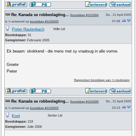
Re: Kanada se robbeslagting...
Do., 21 April 2005
[
boodskap #102694
07:06
is 'n antwoord op
boodskap #102693
]
Pieter Rautenbach
Volle Lid
Boodskappe:
31
Geregistreer:
Februarie 2005
Ek beaam: skokkend - die mens met sy vraatsug in alle vorme.
Groete
Pieter
Rapporteer boodskap aan 'n moderator
Re: Kanada se robbeslagting...
Do., 21 April 2005
[
boodskap #102696
10:13
is 'n antwoord op
boodskap #102693
]
Koot
Senior Lid
Boodskappe:
218
Geregistreer:
Julie 2006