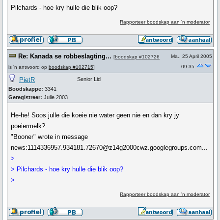
Pilchards - hoe kry hulle die blik oop?
Rapporteer boodskap aan 'n moderator
Re: Kanada se robbeslagting...
Ma., 25 April 2005
[
boodskap #102726
09:35
is 'n antwoord op
boodskap #102715
]
PietR
Senior Lid
Boodskappe:
3341
Geregistreer:
Julie 2003
He-he! Soos julle die koeie nie water geen nie en dan kry jy
poeiermelk?
"Booner" wrote in message
news:1114336957.934181.72670@z14g2000cwz.googlegroups.com...
>
> Pilchards - hoe kry hulle die blik oop?
>
Rapporteer boodskap aan 'n moderator