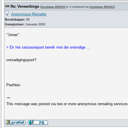
Re: Verwerkinge
[
boodskap #99964
is 'n antwoord op
boodskap #99942
]
Anonymous-Remailer
Boodskappe:
36
Geregistreer:
Januarie 2000
"Jonas" :
> Ek het saturasiepunt bereik met die oneindige ...
versadigingspunt?
PietHein
-=-
This message was posted via two or more anonymous remailing services