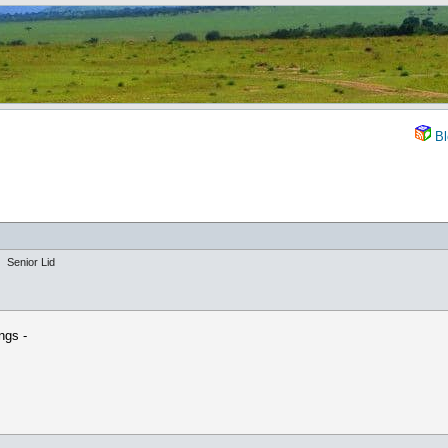
Bl
Senior Lid
ngs -