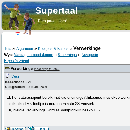
Supertaal
Kom praat saam!
»
»
»
Verwerkinge
Tuis
Algemeen
Koeitjies & kalfies
Wys:
Vandag se boodskappe
::
Stemmings
::
Navigasie
E-pos 'n vriend
Verwerkinge
[
boodskap #99942
]
Vusi
Boodskappe:
2211
Geregistreer:
Februarie 2001
Ek het saturasiepunt bereik met die oneindige Afrikaanse musiekverwerki
feitlik elke FAK-liedtjie is nou ten minste 2X verwerk.
En, hierdie verwerkings word as oorspronklik beskou...?