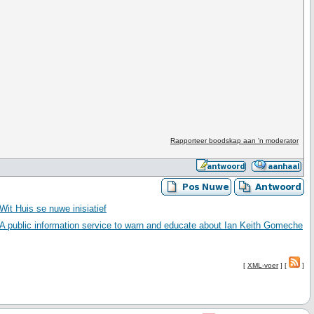
Rapporteer boodskap aan 'n moderator
Wit Huis se nuwe inisiatief
A public information service to warn and educate about Ian Keith Gomeche
[
XML-voer
] [
]