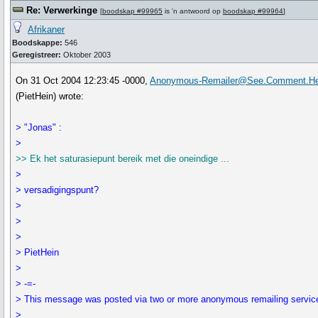
Re: Verwerkinge
[
boodskap #99965
is 'n antwoord op
boodskap #99964
]
Afrikaner
Boodskappe:
546
Geregistreer:
Oktober 2003
On 31 Oct 2004 12:23:45 -0000,
Anonymous-Remailer@See.Comment.He
(PietHein) wrote:
> "Jonas" :
>
>> Ek het saturasiepunt bereik met die oneindige ...
>
> versadigingspunt?
>
>
>
> PietHein
>
> -=-
> This message was posted via two or more anonymous remailing servic
>