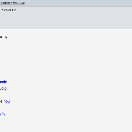
boodskap #98813
]
Senior Lid
er hy
aande
udig
sê nou
 'n