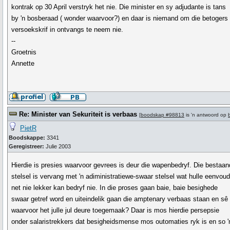
kontrak op 30 April verstryk het nie. Die minister en sy adjudante is tans
by 'n bosberaad ( wonder waarvoor?) en daar is niemand om die betogers
versoekskrif in ontvangs te neem nie.
--
Groetnis
Annette
Re: Minister van Sekuriteit is verbaas
[
boodskap #98813
is 'n antwoord op
PietR
Boodskappe:
3341
Geregistreer:
Julie 2003
Hierdie is presies waarvoor gevrees is deur die wapenbedryf. Die bestaa
stelsel is vervang met 'n adiministratiewe-swaar stelsel wat hulle eenvoud
net nie lekker kan bedryf nie. In die proses gaan baie, baie besighede
swaar getref word en uiteindelik gaan die amptenary verbaas staan en sê
waarvoor het julle jul deure toegemaak? Daar is mos hierdie persepsie
onder salaristrekkers dat besigheidsmense mos outomaties ryk is en so '