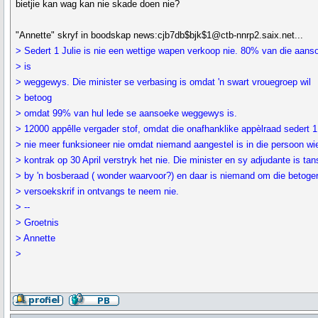
bietjie kan wag kan nie skade doen nie?
"Annette" skryf in boodskap news:cjb7db$bjk$1@ctb-nnrp2.saix.net...
> Sedert 1 Julie is nie een wettige wapen verkoop nie. 80% van die aans
> is
> weggewys. Die minister se verbasing is omdat 'n swart vrouegroep wil
> betoog
> omdat 99% van hul lede se aansoeke weggewys is.
> 12000 appêlle vergader stof, omdat die onafhanklike appèlraad sedert 
> nie meer funksioneer nie omdat niemand aangestel is in die persoon wi
> kontrak op 30 April verstryk het nie. Die minister en sy adjudante is tan
> by 'n bosberaad ( wonder waarvoor?) en daar is niemand om die betoge
> versoekskrif in ontvangs te neem nie.
> --
> Groetnis
> Annette
>