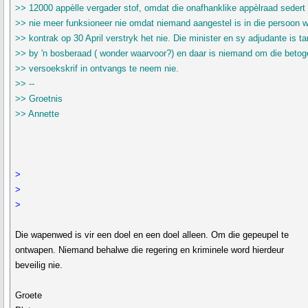
>> 12000 appèlle vergader stof, omdat die onafhanklike appèlraad sedert
>> nie meer funksioneer nie omdat niemand aangestel is in die persoon w
>> kontrak op 30 April verstryk het nie. Die minister en sy adjudante is t
>> by 'n bosberaad ( wonder waarvoor?) en daar is niemand om die betog
>> versoekskrif in ontvangs te neem nie.
>> --
>> Groetnis
>> Annette
>
>
>
Die wapenwed is vir een doel en een doel alleen. Om die gepeupel te
ontwapen. Niemand behalwe die regering en kriminele word hierdeur
beveilig nie.
Groete