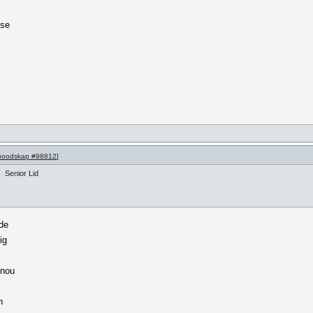
 se
boodskap #98812
]
Senior Lid
nde
ig
 nou
n