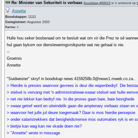
Re: Minister van Sekuriteit is verbaas
[
boodskap #98815
is 'n antwoord op
Annette
Boodskappe:
11111
Geregistreer:
Augustus 2003
Karma:
1
Hulle hou seker bosberaad om te besluit wat om vir die Prez te sê wanne
hul gaan bykom oor diensleweringsmikpunte wat nie gehaal is nie.
--
Groetnis
Annette
"Suidwester" skryf in boodskap news:4159258b.0@news1.mweb.co.za...
> Hierdie is presies waarvoor gevrees is deur die wapenbedryf. Die best
> stelsel is vervang met 'n adiministratiewe-swaar stelsel wat hulle eenvo
> net nie lekker kan bedryf nie. In die proses gaan baie, baie besighede
> swaar getref word en uiteindelik gaan die amptenary verbaas staan en 
> waarvoor het julle jul deure toegemaak? Daar is mos hierdie persepsie
> onder salaristrekkers dat besigheidsmense mos outomaties ryk is en so
> bietjie kan wag kan nie skade doen nie?
> "Annette" wrote in message