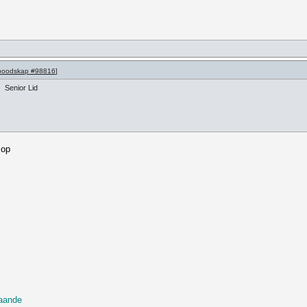
boodskap #98816
]
Senior Lid
 op
taande