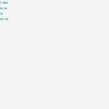
 1 Mei
ie se
ans
ers se