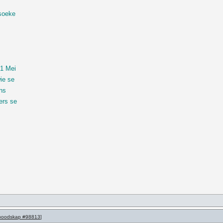
nsoeke
 1 Mei
ie se
ans
ers se
boodskap #98813
]