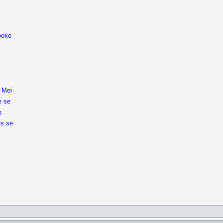
oeke
1 Mei
e se
s
rs se