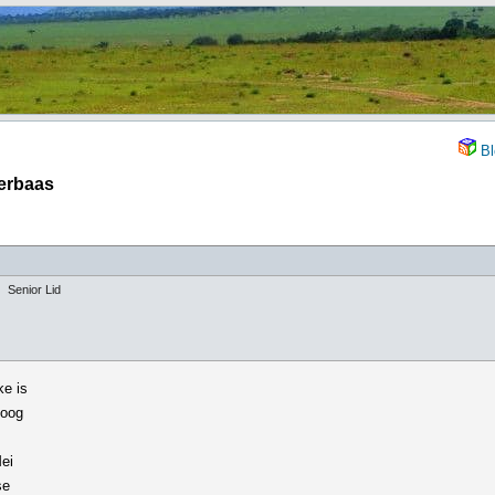
Bl
verbaas
Senior Lid
ke is
toog
Mei
se