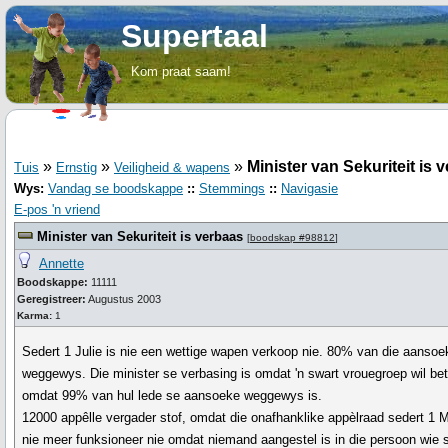
Supertaal
Kom praat saam!
»
»
»
Minister van Sekuriteit is 
Tuis
Ernstig
Veiligheid & wapens
Wys:
Vandag se boodskappe
::
Stemmings
::
Navigasie
E-pos 'n vriend
Minister van Sekuriteit is verbaas
[
boodskap #98812
]
Annette
Boodskappe:
11111
Geregistreer:
Augustus 2003
Karma:
1
Sedert 1 Julie is nie een wettige wapen verkoop nie. 80% van die aansoe
weggewys. Die minister se verbasing is omdat 'n swart vrouegroep wil be
omdat 99% van hul lede se aansoeke weggewys is.
12000 appêlle vergader stof, omdat die onafhanklike appèlraad sedert 1 
nie meer funksioneer nie omdat niemand aangestel is in die persoon wie 