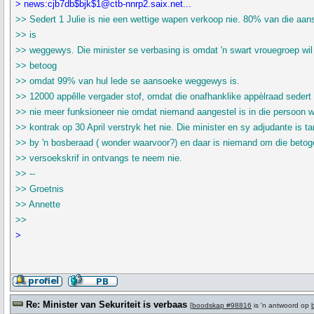
> news:cjb7db$bjk$1@ctb-nnrp2.saix.net...
>> Sedert 1 Julie is nie een wettige wapen verkoop nie. 80% van die aa
>> is
>> weggewys. Die minister se verbasing is omdat 'n swart vrouegroep wil
>> betoog
>> omdat 99% van hul lede se aansoeke weggewys is.
>> 12000 appêlle vergader stof, omdat die onafhanklike appèlraad sedert
>> nie meer funksioneer nie omdat niemand aangestel is in die persoon w
>> kontrak op 30 April verstryk het nie. Die minister en sy adjudante is t
>> by 'n bosberaad ( wonder waarvoor?) en daar is niemand om die betog
>> versoekskrif in ontvangs te neem nie.
>> --
>> Groetnis
>> Annette
>>
>
Re: Minister van Sekuriteit is verbaas
[
boodskap #98816
is 'n antwoord op