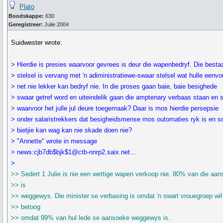
Plato
Boodskappe:
630
Geregistreer:
Julie 2004
Suidwester wrote:
> Hierdie is presies waarvoor gevrees is deur die wapenbedryf. Die best
> stelsel is vervang met 'n adiministratiewe-swaar stelsel wat hulle eenvo
> net nie lekker kan bedryf nie. In die proses gaan baie, baie besighede
> swaar getref word en uiteindelik gaan die amptenary verbaas staan en 
> waarvoor het julle jul deure toegemaak? Daar is mos hierdie persepsie
> onder salaristrekkers dat besigheidsmense mos outomaties ryk is en so
> bietjie kan wag kan nie skade doen nie?
> "Annette" wrote in message
> news:cjb7db$bjk$1@ctb-nnrp2.saix.net...
>
>> Sedert 1 Julie is nie een wettige wapen verkoop nie. 80% van die aa
>> is
>> weggewys. Die minister se verbasing is omdat 'n swart vrouegroep wil
>> betoog
>> omdat 99% van hul lede se aansoeke weggewys is.