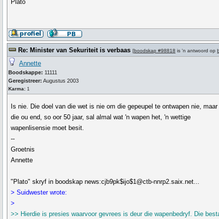
Plato
Re: Minister van Sekuriteit is verbaas
[
boodskap #98818
is 'n antwoord op
Annette
Boodskappe:
11111
Geregistreer:
Augustus 2003
Karma:
1
Is nie. Die doel van die wet is nie om die gepeupel te ontwapen nie, maar
die ou end, so oor 50 jaar, sal almal wat 'n wapen het, 'n wettige
wapenlisensie moet besit.
--
Groetnis
Annette
"Plato" skryf in boodskap news:cjb9pk$ijo$1@ctb-nnrp2.saix.net...
> Suidwester wrote:
>
>> Hierdie is presies waarvoor gevrees is deur die wapenbedryf. Die bes