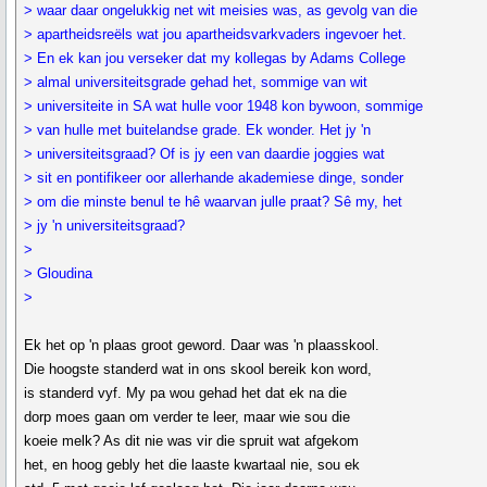
> waar daar ongelukkig net wit meisies was, as gevolg van die
> apartheidsreëls wat jou apartheidsvarkvaders ingevoer het.
> En ek kan jou verseker dat my kollegas by Adams College
> almal universiteitsgrade gehad het, sommige van wit
> universiteite in SA wat hulle voor 1948 kon bywoon, sommige
> van hulle met buitelandse grade. Ek wonder. Het jy 'n
> universiteitsgraad? Of is jy een van daardie joggies wat
> sit en pontifikeer oor allerhande akademiese dinge, sonder
> om die minste benul te hê waarvan julle praat? Sê my, het
> jy 'n universiteitsgraad?
>
> Gloudina
>
Ek het op 'n plaas groot geword. Daar was 'n plaasskool.
Die hoogste standerd wat in ons skool bereik kon word,
is standerd vyf. My pa wou gehad het dat ek na die
dorp moes gaan om verder te leer, maar wie sou die
koeie melk? As dit nie was vir die spruit wat afgekom
het, en hoog gebly het die laaste kwartaal nie, sou ek