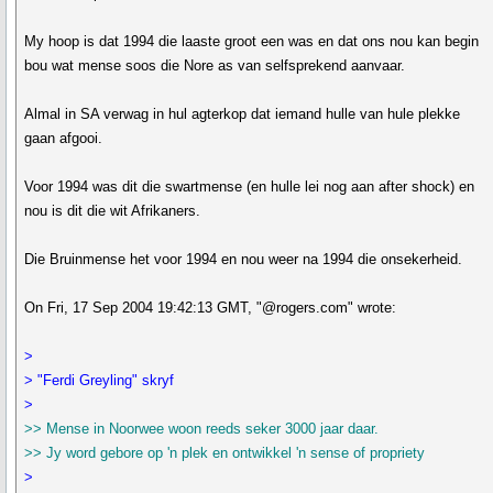
My hoop is dat 1994 die laaste groot een was en dat ons nou kan begin
bou wat mense soos die Nore as van selfsprekend aanvaar.
Almal in SA verwag in hul agterkop dat iemand hulle van hule plekke
gaan afgooi.
Voor 1994 was dit die swartmense (en hulle lei nog aan after shock) en
nou is dit die wit Afrikaners.
Die Bruinmense het voor 1994 en nou weer na 1994 die onsekerheid.
On Fri, 17 Sep 2004 19:42:13 GMT, "@rogers.com" wrote:
>
> "Ferdi Greyling" skryf
>
>> Mense in Noorwee woon reeds seker 3000 jaar daar.
>> Jy word gebore op 'n plek en ontwikkel 'n sense of propriety
>