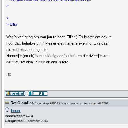
>
>
> Ellie
Wat 'n verligting om van jòu te hoor, Ellie:-) En lekker om ook te
hoor dat, behalwe vir 'n kleiner elektrisiteitsrekening, was daar
nie veel veranderinge nie.
Hannetjie (en ek) is nuuskierig oor jou huis en die riviertjie wat
deur jou erf vloei. Stuur vir ons 'n foto.
DD
Re: Gloudina
[
boodskap #98395
is 'n antwoord op
boodskap #98392
]
bouer
Boodskappe:
4784
Geregistreer:
Desember 2003