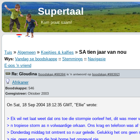
Supertaal
Kom praat saam!
»
»
»
SA tien jaar van nou
Tuis
Algemeen
Koeitjies & kalfies
Wys:
Vandag se boodskappe
::
Stemmings
::
Navigasie
E-pos 'n vriend
Re: Gloudina
[
boodskap #98394
is 'n antwoord op
boodskap #98392
]
Afrikaner
Boodskappe:
546
Geregistreer:
Oktober 2003
On Sat, 18 Sep 2004 18:12:35 GMT, "Ellie" wrote:
> Ek wil net laat weet dat ons toe die stormpie oorleef het, dit was meer 
> n tropiese storm as n volwaardige orkaan. Ons krag en telefoon was af
> Donderdag middag tot omtrent so n uur gelede. Gelukkig het ons geen
> nie, geen een van die hoë bome het omgeval nie.