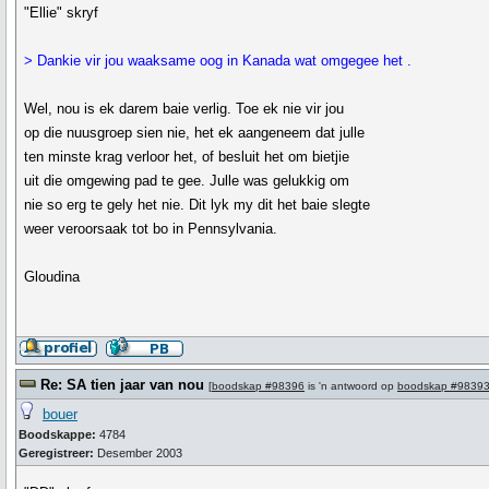
"Ellie" skryf
> Dankie vir jou waaksame oog in Kanada wat omgegee het .
Wel, nou is ek darem baie verlig. Toe ek nie vir jou
op die nuusgroep sien nie, het ek aangeneem dat julle
ten minste krag verloor het, of besluit het om bietjie
uit die omgewing pad te gee. Julle was gelukkig om
nie so erg te gely het nie. Dit lyk my dit het baie slegte
weer veroorsaak tot bo in Pennsylvania.
Gloudina
Re: SA tien jaar van nou
[
boodskap #98396
is 'n antwoord op
boodskap #9839
bouer
Boodskappe:
4784
Geregistreer:
Desember 2003