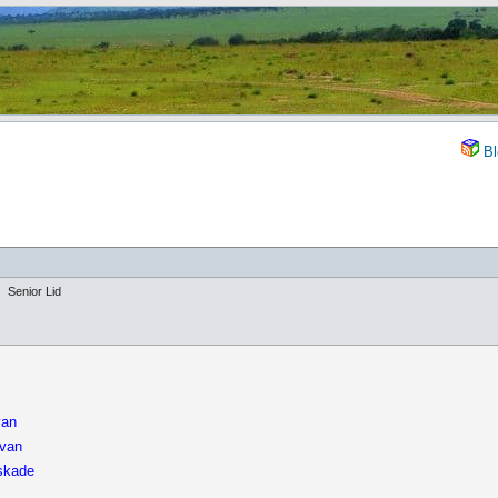
Bl
Senior Lid
van
 van
 skade