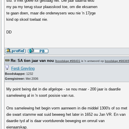
std. 5 met goeie lof geslaag het. Die jaar daarna wou
my pa my terug stuur plaasskool toe, om die eksamen
te gaan doen, maar die onderwysers wou nie 'n 17jrge
kind op skool toelaat nie.
DD
Re: SA tien jaar van nou
[
boodskap #98401
is 'n antwoord op
boodskap #9836
Ferdi Greyling
Boodskappe:
1232
Geregistreer:
Mei 2006
My point being dat in die afgelope - se nou maar - 200 jaar is daardie
samelewing al in 'n soort posisie van rus.
Ons samelewing het begin vorm aanneem in die middel 1300's of so met
die swart stamme wat suid beweeg het later in 1652 ou Jan VR. En van
daardie tyd af is daar voortdurende beweging en omruil van
eienaarskap.