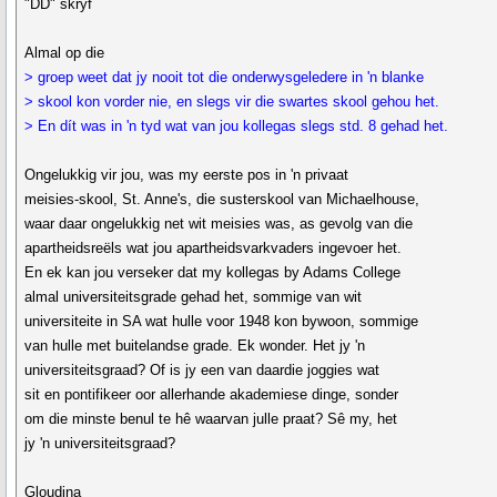
"DD" skryf
Almal op die
> groep weet dat jy nooit tot die onderwysgeledere in 'n blanke
> skool kon vorder nie, en slegs vir die swartes skool gehou het.
> En dít was in 'n tyd wat van jou kollegas slegs std. 8 gehad het.
Ongelukkig vir jou, was my eerste pos in 'n privaat
meisies-skool, St. Anne's, die susterskool van Michaelhouse,
waar daar ongelukkig net wit meisies was, as gevolg van die
apartheidsreëls wat jou apartheidsvarkvaders ingevoer het.
En ek kan jou verseker dat my kollegas by Adams College
almal universiteitsgrade gehad het, sommige van wit
universiteite in SA wat hulle voor 1948 kon bywoon, sommige
van hulle met buitelandse grade. Ek wonder. Het jy 'n
universiteitsgraad? Of is jy een van daardie joggies wat
sit en pontifikeer oor allerhande akademiese dinge, sonder
om die minste benul te hê waarvan julle praat? Sê my, het
jy 'n universiteitsgraad?
Gloudina