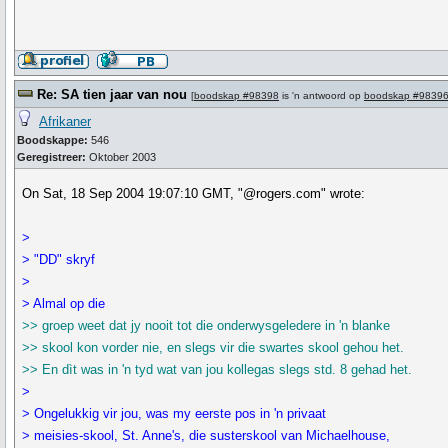
Re: SA tien jaar van nou
[
boodskap #98398
is 'n antwoord op
boodskap #9839
Afrikaner
Boodskappe:
546
Geregistreer:
Oktober 2003
On Sat, 18 Sep 2004 19:07:10 GMT, "@rogers.com" wrote:
>
> "DD" skryf
>
> Almal op die
>> groep weet dat jy nooit tot die onderwysgeledere in 'n blanke
>> skool kon vorder nie, en slegs vir die swartes skool gehou het.
>> En dìt was in 'n tyd wat van jou kollegas slegs std. 8 gehad het.
>
> Ongelukkig vir jou, was my eerste pos in 'n privaat
> meisies-skool, St. Anne's, die susterskool van Michaelhouse,