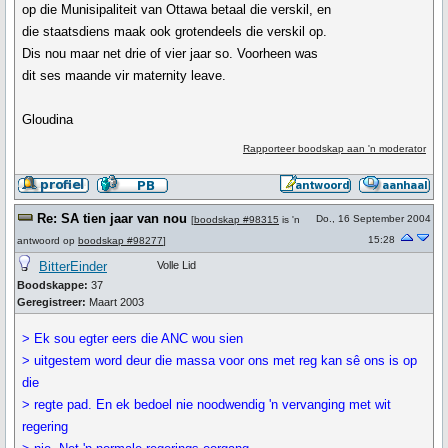
op die Munisipaliteit van Ottawa betaal die verskil, en
die staatsdiens maak ook grotendeels die verskil op.
Dis nou maar net drie of vier jaar so. Voorheen was
dit ses maande vir maternity leave.
Gloudina
Rapporteer boodskap aan 'n moderator
Re: SA tien jaar van nou
Do., 16 September 2004
[
boodskap #98315
is 'n
15:28
antwoord op
boodskap #98277
]
BitterEinder
Volle Lid
Boodskappe:
37
Geregistreer:
Maart 2003
> Ek sou egter eers die ANC wou sien
> uitgestem word deur die massa voor ons met reg kan sê ons is op
die
> regte pad. En ek bedoel nie noodwendig 'n vervanging met wit
regering