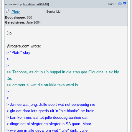
04:33
antwoord op
boodskap #98248
]
Plato
Senior Lid
Boodskappe:
630
Geregistreer:
Julie 2004
Jip.
@rogers.com wrote:
> "Plato" skryf
>
>
>> Terloops, as dit jou 'n huppel in die stap gee Gloudina is ek bly.
Dis
>> omtrent al wat die stukkie teks werd is.
>
>
> Ja-nee wat jong. Julle soort wat net eenvoudig nie
> glo dat daar iets goeds uit 'n "nie-blanke" se brein
> kan kom nie, sal tot julle dooddag aanhou dat
> dinge net al slegter en slegter in SA gaan. Maar
> wie gee in alle geval om wat "julle" dink. Julle