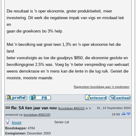
Die resultaat is 'n oper ekonomie, groter produktiwiteit, meer
investering. Dit werk die negatiewe impak van vigs en misdaad teë
en
gaan die groeikoers bo 3% help.
Met 'n bevolking wat groei teen 1,3% en 'n oper ekonomie het die
land
beter vooruitsigte as toe die goudprys $850, die ekonomie geslote en
bevolkingsgroei 2,5% was. Voeg by 'n beter verspreiding van welvaart
weens demokrasie en 'n mens kan die lente in die lug ruik. Geniet die
mooiste, mooiste maande.
Rapporteer boodskap aan 'n moderator
Re: SA tien jaar van nou
Di., 14 September 2004
[
boodskap #98242
is 'n
19:59
antwoord op
boodskap #98235
]
bouer
Senior Lid
Boodskappe:
4784
Geregistreer:
Desember 2003