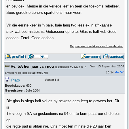
en bevloek. Mense in die verlede leef en teen die toekoms rebelleer.
Soos gerookte tieners spartel ons maar voort.
Vir die eerste keer in 'n baie, baie lang tyd lees ek 'n afrikaanse
stuk wat optimisties is. Gebasseer op feite. Glas is half vol. Goed
gedaan, Ferdi. Goed gedaan.
Rapporteer boodskap aan 'n moderator
Re: SA tien jaar van nou
Wo., 15 September 2004
[
boodskap #98277
is 'n
16:34
antwoord op
boodskap #98275
]
Plato
Senior Lid
Boodskappe:
630
Geregistreer:
Julie 2004
Die glas is slegs half vol as hy bewese eers leeg te gewees het. Dit
is
TE vroeg in SA se geskiedenis na 94 om te kom praat oor of die bus
op
die regte pad is aldan nie. Ons moet ten minste die 20 jaar kerf