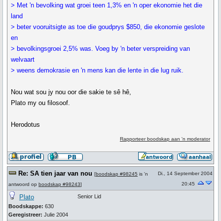
> Met 'n bevolking wat groei teen 1,3% en 'n oper ekonomie het die
land
> beter vooruitsigte as toe die goudprys $850, die ekonomie geslote
en
> bevolkingsgroei 2,5% was. Voeg by 'n beter verspreiding van
welvaart
> weens demokrasie en 'n mens kan die lente in die lug ruik.
Nou wat sou jy nou oor die sakie te sê hê,
Plato my ou filosoof.
Herodotus
Rapporteer boodskap aan 'n moderator
Re: SA tien jaar van nou
Di., 14 September 2004
[
boodskap #98245
is 'n
20:45
antwoord op
boodskap #98243
]
Plato
Senior Lid
Boodskappe:
630
Geregistreer:
Julie 2004