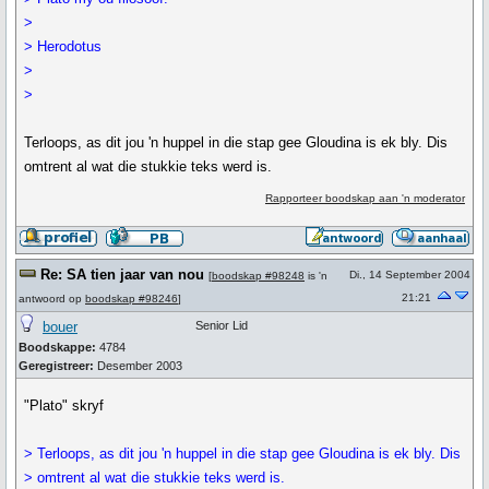
>
> Herodotus
>
>
Terloops, as dit jou 'n huppel in die stap gee Gloudina is ek bly. Dis
omtrent al wat die stukkie teks werd is.
Rapporteer boodskap aan 'n moderator
Re: SA tien jaar van nou
Di., 14 September 2004
[
boodskap #98248
is 'n
21:21
antwoord op
boodskap #98246
]
bouer
Senior Lid
Boodskappe:
4784
Geregistreer:
Desember 2003
"Plato" skryf
> Terloops, as dit jou 'n huppel in die stap gee Gloudina is ek bly. Dis
> omtrent al wat die stukkie teks werd is.