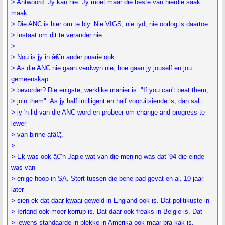
> Antwoord: Jy kan nie. Jy moet maar die beste van hierdie saak
maak.
> Die ANC is hier om te bly. Nie VIGS, nie tyd, nie oorlog is daartoe
> instaat om dit te verander nie.
>
> Nou is jy in â€˜n ander pnarie ook:
> As die ANC nie gaan verdwyn nie, hoe gaan jy jouself en jou
gemeenskap
> bevorder? Die enigste, werklike manier is: "If you can't beat them,
> join them". As jy half intilligent en half vooruitsiende is, dan sal
> jy 'n lid van die ANC word en probeer om change-and-progress te
lewer
> van binne afâ€¦.
>
> Ek was ook â€˜n Japie wat van die mening was dat '94 die einde
was van
> enige hoop in SA. Stert tussen die bene pad gevat en al. 10 jaar
later
> sien ek dat daar kwaai geweld in England ook is. Dat politikuste in
> Ierland ook moer korrup is. Dat daar ook freaks in Belgie is. Dat
> lewens standaarde in plekke in Amerika ook maar bra kak is.