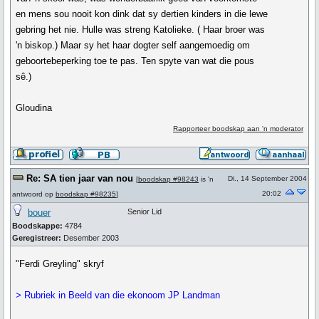
en mens sou nooit kon dink dat sy dertien kinders in die lewe
gebring het nie. Hulle was streng Katolieke. ( Haar broer was
'n biskop.) Maar sy het haar dogter self aangemoedig om
geboortebeperking toe te pas. Ten spyte van wat die pous
sê.)
Gloudina
Rapporteer boodskap aan 'n moderator
Re: SA tien jaar van nou
Di., 14 September 2004
[
boodskap #98243
is 'n
20:02
antwoord op
boodskap #98235
]
bouer
Senior Lid
Boodskappe:
4784
Geregistreer:
Desember 2003
"Ferdi Greyling" skryf
> Rubriek in Beeld van die ekonoom JP Landman