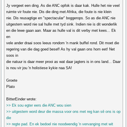
Jy vergeet een ding. As die ANC opfok is daar kak. Hulle het nie veel
ruimte vir foute nie. Dis die ding met Afrika, die foute is nie klein
nie. Dis reusagtige en "spectacular" boggerops. So as die ANC nie
uitgestem word nie sal hulle met tyd sink. Indien nie is dit wonderlik
en die lewe gaan aan. Maar as hulle val is dit verby met kees... Ek
en
vele ander draai soos leeus rondom 'n mank buffel rond. Dit moet die
regering van die dag goed besef! As hy val gaan ons hom eet! Net
soos in
die natuur is daar meer prooi as wat daar jagters is in ons land... Daar
is nou vir jou 'n holistiese kykie naa SA!
Groete
Plato
BitterEinder wrote:
>> Ek sou egter eers die ANC wou sien
>> uitgestem word deur die massa voor ons met reg kan sê ons is op
die
>> regte pad. En ek bedoel nie noodwendig 'n vervanging met wit