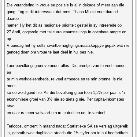
Die verandering in vroue se posisie is al 'n dekade of meer aan die
gang. Tog is dit interessant dat pres. Thabo Mbeki voortdurend
daarop
hamer. Hy het dit as nasionale prioriteit gestel in sy intreerede op
27 April, opgevolg met talle vroueaanstellings in openbare ampte en
op
Vrouedag het hy selfs swartbemagtigingsmaatskappye gepak wat nie
genoeg doen om vroue te laat deel in hul oes nie.
Laer bevolkingsgroei verander alles. Die prentjie van te veel mense
en
te min werkgeleenthede, te veel armoede en te min bronne, is nie
meer
so oorweldigend nie. As die bevolking groei teen 1,3% per jaar is 'n
ekonomiese groei van 3% nie so trietsig nie. Per capita-inkomstes
styg
en daar is meer welvaart om in te deel en om te verdeel.
Terloops, omtrent 'n maand nadat Statistieke SA se verslag uitgereik
is, gebruik twee dagblaaie steeds die 2%-syfer om in hul hoofartikels