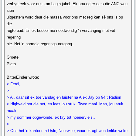
verbysteek voor ons kan begin jubel. Ek sou egter eers die ANC wou
sien
uitgestem word deur die massa voor ons met reg kan sê ons is op
die
regte pad. En ek bedoel nie noodwendig 'n vervanging met wit
regering
nie. Net 'n normale regerings oorgang...
Groete
Plato
BitterEinder wrote:
> Ferdi,
>
> Ai, daar sit ek toe vandag en luister na Alex Jay op 94.t Radion
> Highveld oor die net, en lees jou stuk. Twee maal. Man, jou stuk
maak
> my sommer opgewonde, ek kry tot hoenervleis..
>
> Ons het 'n kantoor in Oslo, Noorwiee, waar ek agt wonderlike weke