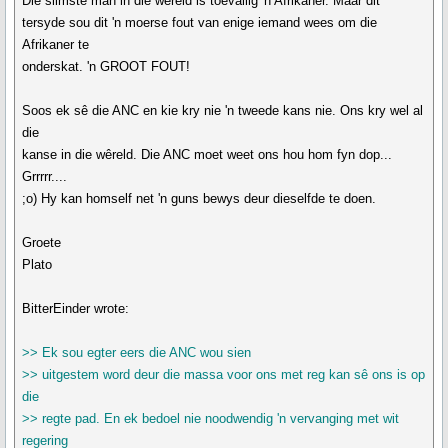
Die slimste man in die wêreld is toevallig 'n Afrikaner. Maar dit
tersyde sou dit 'n moerse fout van enige iemand wees om die
Afrikaner te
onderskat. 'n GROOT FOUT!
Soos ek sê die ANC en kie kry nie 'n tweede kans nie. Ons kry wel al
die
kanse in die wêreld. Die ANC moet weet ons hou hom fyn dop...
Grrrrr....
;o) Hy kan homself net 'n guns bewys deur dieselfde te doen.
Groete
Plato
BitterEinder wrote:
>> Ek sou egter eers die ANC wou sien
>> uitgestem word deur die massa voor ons met reg kan sê ons is op
die
>> regte pad. En ek bedoel nie noodwendig 'n vervanging met wit
regering