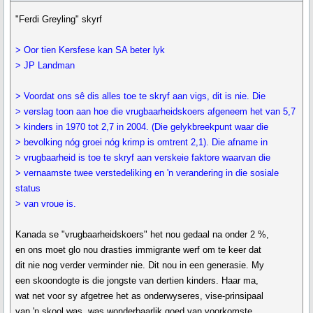
"Ferdi Greyling" skyrf
> Oor tien Kersfese kan SA beter lyk
> JP Landman
> Voordat ons sê dis alles toe te skryf aan vigs, dit is nie. Die
> verslag toon aan hoe die vrugbaarheidskoers afgeneem het van 5,7
> kinders in 1970 tot 2,7 in 2004. (Die gelykbreekpunt waar die
> bevolking nóg groei nóg krimp is omtrent 2,1). Die afname in
> vrugbaarheid is toe te skryf aan verskeie faktore waarvan die
> vernaamste twee verstedeliking en 'n verandering in die sosiale
status
> van vroue is.
Kanada se "vrugbaarheidskoers" het nou gedaal na onder 2 %,
en ons moet glo nou drasties immigrante werf om te keer dat
dit nie nog verder verminder nie. Dit nou in een generasie. My
een skoondogte is die jongste van dertien kinders. Haar ma,
wat net voor sy afgetree het as onderwyseres, vise-prinsipaal
van 'n skool was, was wonderbaarlik goed van voorkomste