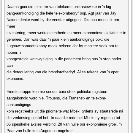
Daarna gooi die minister van telekommunikasiewese in 'n big
bang-aankondiging die hele telekombedryf oop. Agt jaar van Jay
Naidoo-denke word by die venster uitgegooi. Dis nou moontlik om
meer
investering, meer werkgeleenthede en meer ekonomiese aktiwiteite te
genereer. Dan was daar 'n paar klein aankondigings ook: die
Lughawensmaatskappy maak bekend dat hy maniere soek om te
noteer; 'n
voorgestelde wetswysiging in die parlement bring ons 'n stap nader
aan
die deregulering van die brandstofbedryf. Alles tekens van 'n oper
ekonomie.
Hierdie stappe kon nie sonder baie sterk politieke rugsteun
aangekondig word nie. Trouens, die Transnet- en telekom-
aankondigings
kom regstreeks uit die prioriteite wat Mbeki tydens sy staatsrede ná
die verkiesing gestel het. In daardie rede het Mbeki sy regering tot
85 spesifieke aksies verbind, 28 van hulle oor ekonomiese groei. 'n
Paar van hulle is in Augustus nagekom.