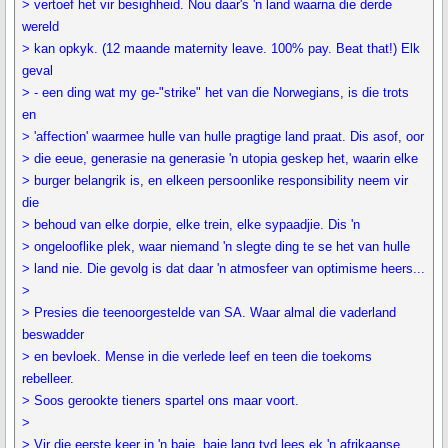
> vertoef het vir besighheid. Nou daar's 'n land waarna die derde
wereld
> kan opkyk. (12 maande maternity leave. 100% pay. Beat that!) Elk
geval
> - een ding wat my ge-"strike" het van die Norwegians, is die trots
en
> 'affection' waarmee hulle van hulle pragtige land praat. Dis asof, oor
> die eeue, generasie na generasie 'n utopia geskep het, waarin elke
> burger belangrik is, en elkeen persoonlike responsibility neem vir
die
> behoud van elke dorpie, elke trein, elke sypaadjie. Dis 'n
> ongelooflike plek, waar niemand 'n slegte ding te se het van hulle
> land nie. Die gevolg is dat daar 'n atmosfeer van optimisme heers...
>
> Presies die teenoorgestelde van SA. Waar almal die vaderland
beswadder
> en bevloek. Mense in die verlede leef en teen die toekoms
rebelleer.
> Soos gerookte tieners spartel ons maar voort.
>
> Vir die eerste keer in 'n baie, baie lang tyd lees ek 'n afrikaanse