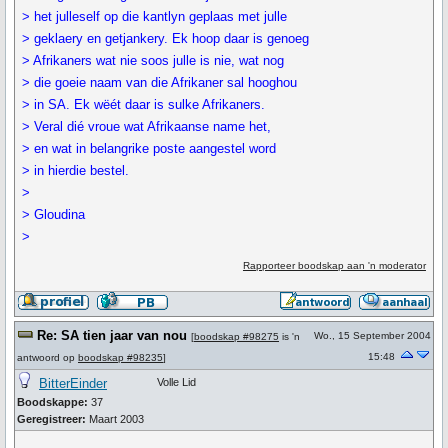
> het julleself op die kantlyn geplaas met julle
> geklaery en getjankery. Ek hoop daar is genoeg
> Afrikaners wat nie soos julle is nie, wat nog
> die goeie naam van die Afrikaner sal hooghou
> in SA. Ek wëét daar is sulke Afrikaners.
> Veral dié vroue wat Afrikaanse name het,
> en wat in belangrike poste aangestel word
> in hierdie bestel.
>
> Gloudina
>
Rapporteer boodskap aan 'n moderator
Re: SA tien jaar van nou
Wo., 15 September 2004
[
boodskap #98275
is 'n
15:48
antwoord op
boodskap #98235
]
BitterEinder
Volle Lid
Boodskappe:
37
Geregistreer:
Maart 2003