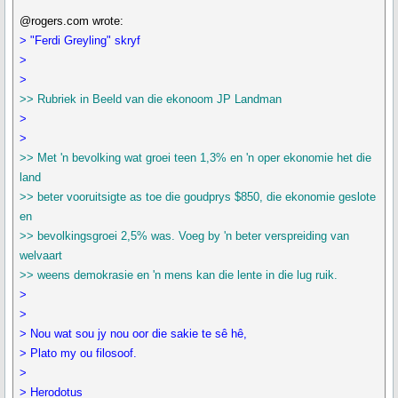
@rogers.com wrote:
> "Ferdi Greyling" skryf
>
>
>> Rubriek in Beeld van die ekonoom JP Landman
>
>
>> Met 'n bevolking wat groei teen 1,3% en 'n oper ekonomie het die
land
>> beter vooruitsigte as toe die goudprys $850, die ekonomie geslote
en
>> bevolkingsgroei 2,5% was. Voeg by 'n beter verspreiding van
welvaart
>> weens demokrasie en 'n mens kan die lente in die lug ruik.
>
>
> Nou wat sou jy nou oor die sakie te sê hê,
> Plato my ou filosoof.
>
> Herodotus