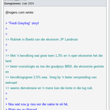
Geregistreer:
Julie 2004
@rogers.com wrote:
> "Ferdi Greyling" skryf
>
>
>> Rubriek in Beeld van die ekonoom JP Landman
>
>
>> Met 'n bevolking wat groei teen 1,3% en 'n oper ekonomie het die
land
>> beter vooruitsigte as toe die goudprys $850, die ekonomie geslote
en
>> bevolkingsgroei 2,5% was. Voeg by 'n beter verspreiding van
welvaart
>> weens demokrasie en 'n mens kan die lente in die lug ruik.
>
>
> Nou wat sou jy nou oor die sakie te sê hê,
> Plato my ou filosoof.