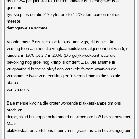
as die 2% per jaar wat tot nou toe aanvaar is. Demograwe is al
geruime
tyd skepties oor die 2%-syfer en die 1,3% stem ooreen met die
meeste
demograwe se somme.
Voordat ons sê dis alles toe te skryf aan vigs, dit is nie. Die
verslag toon aan hoe die vrugbaarheidskoers afgeneem het van 5,7
kinders in 1970 tot 2,7 in 2004. (Die gelykbreekpunt waar die
bevolking nóg groei nóg krimp is omtrent 2,1). Die afname in
vrugbaarheid is toe te skryf aan verskeie faktore waarvan die
vernaamste twee verstedeliking en 'n verandering in die sosiale
status
van vroue is.
Baie mense kyk na die groter wordende plakkerskampe om ons
stede en
dorpe, skud hul koppe bekommerd en wroeg oor hoë bevolkingsgroei.
Maar
plakkerskampe vertel ons meer van migrasie as van bevolkingsgroei.