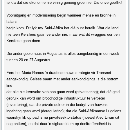
te kla dat die ekonomie nie vinnig genoeg groei nie. Dis onvergeeflik!
Vooruitgang en modernisering begin wanneer mense en bronne in
balans
begin kom. Dit lyk my Suid-Afrika het dié punt bereik. Wat die land
nie teen Kersfees gaan verander nie, maar wat dit wraggies oor tien
Kersfese gaan doen.
Die ander goeie nuus in Augustus is alles aangekondig in een week
tussen 20 en 27 Augustus.
Eers het Maria Ramos 'n drastiese nuwe strategie vir Transnet
aangekondig. Gelees saam met ander aankondigings is die bottom
line
dat alle nie-kernsake verkoop gaan word (privatisering); dat dié geld
gebruik kan word om broodnodige infrastruktuur te verbeter
(investering); dat die private sektor in die bedryf van hawens
ingebring gaan word (deregulering); dat die Suid-Afrikaanse Lugdiens
waarskynlik op pad is na privatesektorstatus (hoewel Alec Erwin dit
nog ontken); en dat daar 'n sigbare klem op doeltreffendheid is.