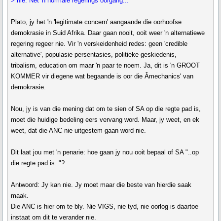
> nie. Net 'n normale regerings oorgang...
Plato, jy het 'n 'legitimate concern' aangaande die oorhoofse
demokrasie in Suid Afrika. Daar gaan nooit, ooit weer 'n alternatiewe
regering regeer nie. Vir 'n verskeidenheid redes: geen 'credible
alternative', populasie persentasies, politieke geskiedenis,
tribalism, education om maar 'n paar te noem. Ja, dit is 'n GROOT
KOMMER vir diegene wat begaande is oor die Âmechanics' van
demokrasie.
Nou, jy is van die mening dat om te sien of SA op die regte pad is,
moet die huidige bedeling eers vervang word. Maar, jy weet, en ek
weet, dat die ANC nie uitgestem gaan word nie.
Dit laat jou met 'n penarie: hoe gaan jy nou ooit bepaal of SA "..op
die regte pad is.."?
Antwoord: Jy kan nie. Jy moet maar die beste van hierdie saak
maak.
Die ANC is hier om te bly. Nie VIGS, nie tyd, nie oorlog is daartoe
instaat om dit te verander nie.