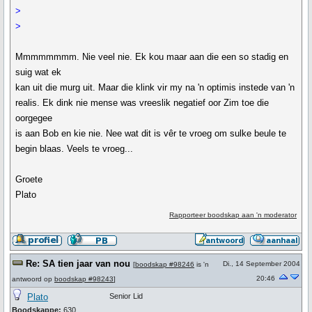
>
>
Mmmmmmmm. Nie veel nie. Ek kou maar aan die een so stadig en
suig wat ek
kan uit die murg uit. Maar die klink vir my na 'n optimis instede van 'n
realis. Ek dink nie mense was vreeslik negatief oor Zim toe die
oorgegee
is aan Bob en kie nie. Nee wat dit is vêr te vroeg om sulke beule te
begin blaas. Veels te vroeg...
Groete
Plato
Rapporteer boodskap aan 'n moderator
Re: SA tien jaar van nou
Di., 14 September 2004
[
boodskap #98246
is 'n
20:46
antwoord op
boodskap #98243
]
Plato
Senior Lid
Boodskappe:
630