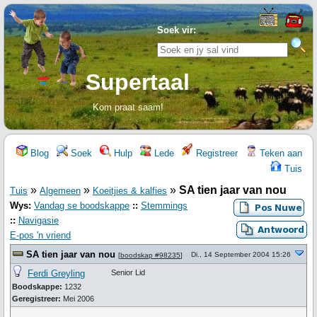
Soek vir:
Supertaal
Kom praat saam!
Blog
Soek
Hulp
Lede
Registreer
Teken aan
Tuis
»
»
»
SA tien jaar van nou
Tuis
Algemeen
Koeitjies & kalfies
Wys:
Vandag se boodskappe
::
Stemmings
::
Navigasie
E-pos 'n vriend
SA tien jaar van nou
Di., 14 September 2004 15:26
[
boodskap #98235
]
Ferdi Greyling
Senior Lid
Boodskappe:
1232
Geregistreer:
Mei 2006