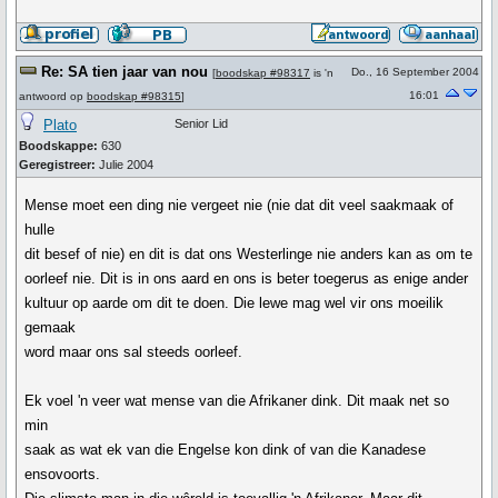
Re: SA tien jaar van nou
Do., 16 September 2004
[
boodskap #98317
is 'n
16:01
antwoord op
boodskap #98315
]
Plato
Senior Lid
Boodskappe:
630
Geregistreer:
Julie 2004
Mense moet een ding nie vergeet nie (nie dat dit veel saakmaak of
hulle
dit besef of nie) en dit is dat ons Westerlinge nie anders kan as om te
oorleef nie. Dit is in ons aard en ons is beter toegerus as enige ander
kultuur op aarde om dit te doen. Die lewe mag wel vir ons moeilik
gemaak
word maar ons sal steeds oorleef.
Ek voel 'n veer wat mense van die Afrikaner dink. Dit maak net so
min
saak as wat ek van die Engelse kon dink of van die Kanadese
ensovoorts.