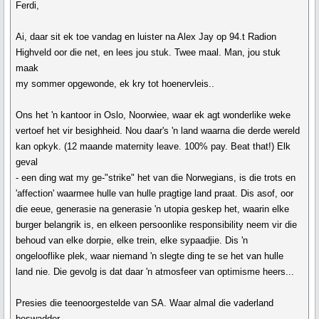
Ferdi,
Ai, daar sit ek toe vandag en luister na Alex Jay op 94.t Radion
Highveld oor die net, en lees jou stuk. Twee maal. Man, jou stuk
maak
my sommer opgewonde, ek kry tot hoenervleis..
Ons het 'n kantoor in Oslo, Noorwiee, waar ek agt wonderlike weke
vertoef het vir besighheid. Nou daar's 'n land waarna die derde wereld
kan opkyk. (12 maande maternity leave. 100% pay. Beat that!) Elk
geval
- een ding wat my ge-"strike" het van die Norwegians, is die trots en
'affection' waarmee hulle van hulle pragtige land praat. Dis asof, oor
die eeue, generasie na generasie 'n utopia geskep het, waarin elke
burger belangrik is, en elkeen persoonlike responsibility neem vir die
behoud van elke dorpie, elke trein, elke sypaadjie. Dis 'n
ongelooflike plek, waar niemand 'n slegte ding te se het van hulle
land nie. Die gevolg is dat daar 'n atmosfeer van optimisme heers...
Presies die teenoorgestelde van SA. Waar almal die vaderland
beswadder