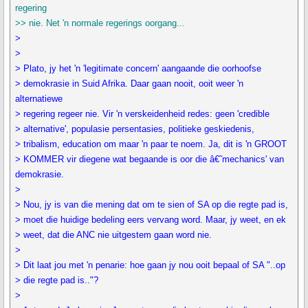
regering
>> nie. Net 'n normale regerings oorgang...
>
>
> Plato, jy het 'n 'legitimate concern' aangaande die oorhoofse
> demokrasie in Suid Afrika. Daar gaan nooit, ooit weer 'n
alternatiewe
> regering regeer nie. Vir 'n verskeidenheid redes: geen 'credible
> alternative', populasie persentasies, politieke geskiedenis,
> tribalism, education om maar 'n paar te noem. Ja, dit is 'n GROOT
> KOMMER vir diegene wat begaande is oor die â€˜mechanics' van
demokrasie.
>
> Nou, jy is van die mening dat om te sien of SA op die regte pad is,
> moet die huidige bedeling eers vervang word. Maar, jy weet, en ek
> weet, dat die ANC nie uitgestem gaan word nie.
>
> Dit laat jou met 'n penarie: hoe gaan jy nou ooit bepaal of SA "..op
> die regte pad is.."?
>