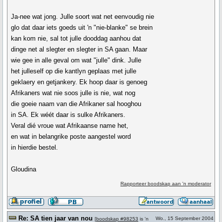
Ja-nee wat jong. Julle soort wat net eenvoudig nie
glo dat daar iets goeds uit 'n "nie-blanke" se brein
kan kom nie, sal tot julle dooddag aanhou dat
dinge net al slegter en slegter in SA gaan. Maar
wie gee in alle geval om wat "julle" dink. Julle
het julleself op die kantlyn geplaas met julle
geklaery en getjankery. Ek hoop daar is genoeg
Afrikaners wat nie soos julle is nie, wat nog
die goeie naam van die Afrikaner sal hooghou
in SA. Ek wéét daar is sulke Afrikaners.
Veral dié vroue wat Afrikaanse name het,
en wat in belangrike poste aangestel word
in hierdie bestel.
Gloudina
Rapporteer boodskap aan 'n moderator
Re: SA tien jaar van nou
Wo., 15 September 2004
[
boodskap #98253
is 'n