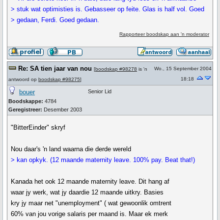
> stuk wat optimisties is. Gebasseer op feite. Glas is half vol. Goed
> gedaan, Ferdi. Goed gedaan.
Rapporteer boodskap aan 'n moderator
Re: SA tien jaar van nou
Wo., 15 September 2004
[
boodskap #98278
is 'n
18:18
antwoord op
boodskap #98275
]
bouer
Senior Lid
Boodskappe:
4784
Geregistreer:
Desember 2003
"BitterEinder" skryf
Nou daar's 'n land waarna die derde wereld
> kan opkyk. (12 maande maternity leave. 100% pay. Beat that!)
Kanada het ook 12 maande maternity leave. Dit hang af
waar jy werk, wat jy daardie 12 maande uitkry. Basies
kry jy maar net "unemployment" ( wat gewoonlik omtrent
60% van jou vorige salaris per maand is. Maar ek merk