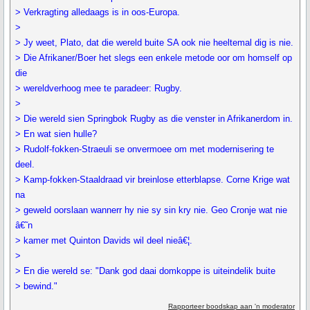
> Verkragting alledaags is in oos-Europa.
>
> Jy weet, Plato, dat die wereld buite SA ook nie heeltemal dig is nie.
> Die Afrikaner/Boer het slegs een enkele metode oor om homself op
die
> wereldverhoog mee te paradeer: Rugby.
>
> Die wereld sien Springbok Rugby as die venster in Afrikanerdom in.
> En wat sien hulle?
> Rudolf-fokken-Straeuli se onvermoee om met modernisering te
deel.
> Kamp-fokken-Staaldraad vir breinlose etterblapse. Corne Krige wat
na
> geweld oorslaan wannerr hy nie sy sin kry nie. Geo Cronje wat nie
â€˜n
> kamer met Quinton Davids wil deel nieâ€¦.
>
> En die wereld se: "Dank god daai domkoppe is uiteindelik buite
> bewind."
Rapporteer boodskap aan 'n moderator