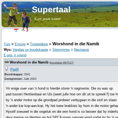
Supertaal
Kom praat saam!
»
»
»
Worshond in die Namib
Tuis
Ernstig
Troeteldiere
Wys:
Vandag se boodskappe
::
Stemmings
::
Navigasie
E-pos 'n vriend
Worshond in die Namib
[
boodskap #97517
]
PietR
Boodskappe:
3341
Geregistreer:
Julie 2003
Vir enige ouer van 'n hond is hierdie storie 'n nagmerrie. Die ou was op
pad tussen Hentiesbaai en Uis [weet julle hoe om dit uit te spreek?] toe h
by 'n ander motor op die grondpad probeer verbygaan in die stof en slaan 
'n ander kar kop-aan-kop. Hy het twee brakkies by hom in die motor geha
Hyself sneuwel in die ongeluk en die een hond is so beseer dat hy inderh
deur mense na Henties en hul SPCA moes vervoer word sodat hy by 'n v