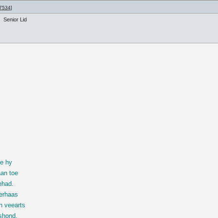
7534
]
Senior Lid
p
oe hy
aan toe
ehad.
derhaas
n veearts
shond,