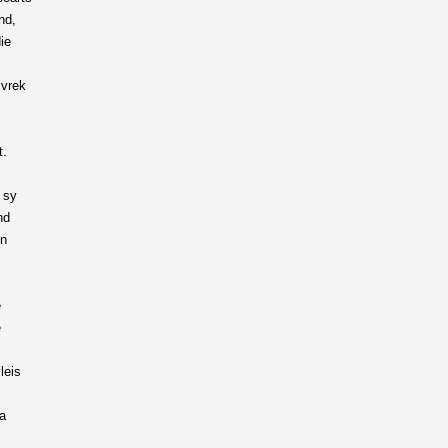
nd,
ie
 vrek
t.
 sy
nd
in
e
e
leis
na