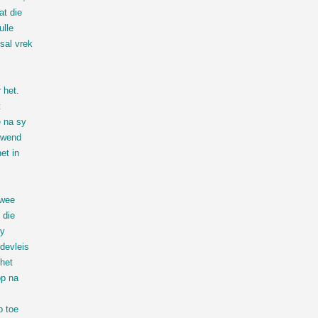
at die
ulle
sal vrek
n
 het.
t
e na sy
ewend
et in
twee
 die
sy
devleis
 het
op na
p toe