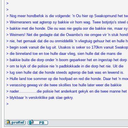
>
>
> Nog meer hondbefok is die volgende: 'n Ou hier op Swakopmund het t
> Weimeraners wat agterop sy bakkie vir hom wag. Twee botjotjo's steel 
> bakkie met die honde. Die ou was nie gepla oor die bakkie nie, maar sy
> Weimers! Net die gedagte dat die Owambo's nie omgee vir 'n stuk hond
> nie, het gemaak dat die ou onmiddellik 'n vliegtuig gehuur het en hulle h
> begin soek vanuit die lug uit. Usakos is seker so 170km vanuit Swako
> die binneland toe en toe hulle daar vlieg, sien hulle dat die mans die
> bakkie buite die dorp onder 'n boom geparkeer het en ingestap het dorp
> om te kyk of die polisie nie 'n padblokkade in die dorp het nie. Uit die
> lug sien hulle dat die honde steeds agterop die bak was en lewend is.
> Hulle land toe sommer op die hoofpad en red die honde. Daar het 'n mo
> verassing gewag vir die twee skollies toe hulle later weer die bakkie
> nader................die polisie het anderkant gekyk en die twee manne het
> blykbaar 'n verskriklike pak slae gekry.
>