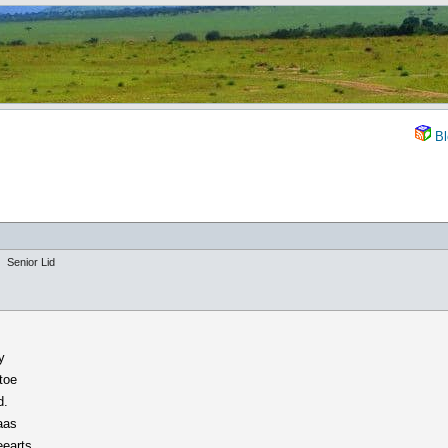
Bl
Senior Lid
y
toe
d.
aas
eearts