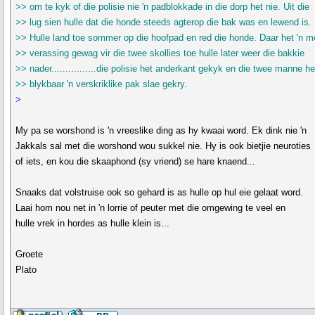
>> om te kyk of die polisie nie 'n padblokkade in die dorp het nie. Uit die
>> lug sien hulle dat die honde steeds agterop die bak was en lewend is.
>> Hulle land toe sommer op die hoofpad en red die honde. Daar het 'n 
>> verassing gewag vir die twee skollies toe hulle later weer die bakkie
>> nader................die polisie het anderkant gekyk en die twee manne he
>> blykbaar 'n verskriklike pak slae gekry.
>
My pa se worshond is 'n vreeslike ding as hy kwaai word. Ek dink nie 'n
Jakkals sal met die worshond wou sukkel nie. Hy is ook bietjie neuroties
of iets, en kou die skaaphond (sy vriend) se hare knaend...
Snaaks dat volstruise ook so gehard is as hulle op hul eie gelaat word.
Laai hom nou net in 'n lorrie of peuter met die omgewing te veel en
hulle vrek in hordes as hulle klein is...
Groete
Plato