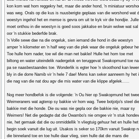
kon kom wat hom reggekry het, maar die ander hond, 'n miniatuur worsho
was weg. Orals op die kus is nuusberigte geplaas van die worshond wat d
woestyn ingehol het en mense is gevra om uit te kyk vir die hondjie. Julle
moet onthou in die woestyn is goed soos jakkalse en bruin wolwe wat sal
oor 'n stukkie bederfde brak.
'n Volle sewe dae na die ongeluk, sien iemand die hond in die woestyn
amper 'n kilometer en 'n half weg van die plek waar die ongeluk gebeur he
Toe hulle hom nader, toe wil die man net baklei! Hulle het hom toe met
biltong en water uiteindelik nadergelok en teruggevat Swakopmund toe na
pa se naasbestaandes toe. Wonderlik is egter hoe 'n skoothond kan lewe
bly in die dorre Namib vir 'n hele 7 dae! Mens kan seker aanneem hy het 
die nag van die nat dou agv die mis water van die klippe afgelek......
Nog meer hondbefok is die volgende: 'n Ou hier op Swakopmund het twe
Weimeraners wat agterop sy bakkie vir hom wag. Twee botjotjo's steel di
bakkie met die honde. Die ou was nie gepla oor die bakkie nie, maar sy
Weimers! Net die gedagte dat die Owambo's nie omgee vir 'n stuk hondev
nie, het gemaak dat die ou onmiddellik 'n vliegtuig gehuur het en hulle het
begin soek vanuit die lug uit. Usakos is seker so 170km vanuit Swakop 
die binneland toe en toe hulle daar vlieg, sien hulle dat die mans die