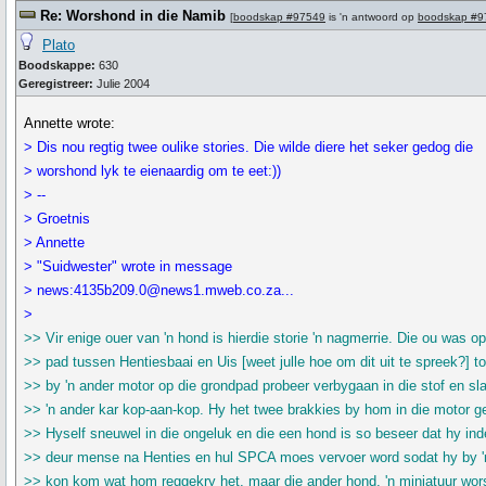
Re: Worshond in die Namib
[
boodskap #97549
is 'n antwoord op
boodskap #9
Plato
Boodskappe:
630
Geregistreer:
Julie 2004
Annette wrote:
> Dis nou regtig twee oulike stories. Die wilde diere het seker gedog die
> worshond lyk te eienaardig om te eet:))
> --
> Groetnis
> Annette
> "Suidwester" wrote in message
> news:4135b209.0@news1.mweb.co.za...
>
>> Vir enige ouer van 'n hond is hierdie storie 'n nagmerrie. Die ou was o
>> pad tussen Hentiesbaai en Uis [weet julle hoe om dit uit te spreek?] t
>> by 'n ander motor op die grondpad probeer verbygaan in die stof en sl
>> 'n ander kar kop-aan-kop. Hy het twee brakkies by hom in die motor g
>> Hyself sneuwel in die ongeluk en die een hond is so beseer dat hy in
>> deur mense na Henties en hul SPCA moes vervoer word sodat hy by '
>> kon kom wat hom reggekry het, maar die ander hond, 'n miniatuur wor