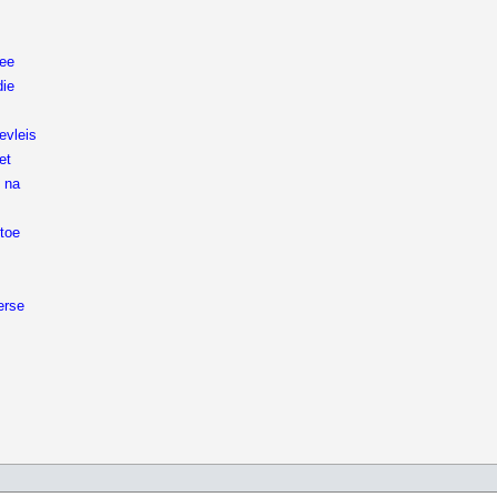
wee
die
evleis
et
p na
 toe
erse