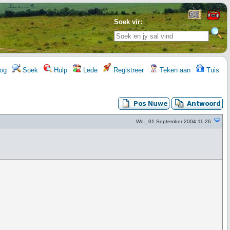
Soek vir:
og
Soek
Hulp
Lede
Registreer
Teken aan
Tuis
Wo., 01 September 2004 11:26