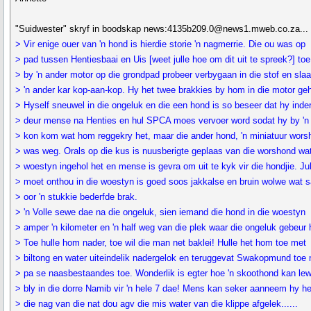
"Suidwester" skryf in boodskap news:4135b209.0@news1.mweb.co.za...
> Vir enige ouer van 'n hond is hierdie storie 'n nagmerrie. Die ou was op
> pad tussen Hentiesbaai en Uis [weet julle hoe om dit uit te spreek?] toe
> by 'n ander motor op die grondpad probeer verbygaan in die stof en slaa
> 'n ander kar kop-aan-kop. Hy het twee brakkies by hom in die motor ge
> Hyself sneuwel in die ongeluk en die een hond is so beseer dat hy inde
> deur mense na Henties en hul SPCA moes vervoer word sodat hy by 'n
> kon kom wat hom reggekry het, maar die ander hond, 'n miniatuur wors
> was weg. Orals op die kus is nuusberigte geplaas van die worshond wat
> woestyn ingehol het en mense is gevra om uit te kyk vir die hondjie. Jul
> moet onthou in die woestyn is goed soos jakkalse en bruin wolwe wat s
> oor 'n stukkie bederfde brak.
> 'n Volle sewe dae na die ongeluk, sien iemand die hond in die woestyn
> amper 'n kilometer en 'n half weg van die plek waar die ongeluk gebeur 
> Toe hulle hom nader, toe wil die man net baklei! Hulle het hom toe met
> biltong en water uiteindelik nadergelok en teruggevat Swakopmund toe 
> pa se naasbestaandes toe. Wonderlik is egter hoe 'n skoothond kan le
> bly in die dorre Namib vir 'n hele 7 dae! Mens kan seker aanneem hy he
> die nag van die nat dou agv die mis water van die klippe afgelek......