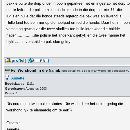
bakkie buite die dorp onder 'n boom geparkeer het en ingestap het dorp t
om te kyk of die polisie nie 'n padblokkade in die dorp het nie. Uit die
lug sien hulle dat die honde steeds agterop die bak was en lewend is.
Hulle land toe sommer op die hoofpad en red die honde. Daar het 'n moer
verassing gewag vir die twee skollies toe hulle later weer die bakkie
nader................die polisie het anderkant gekyk en die twee manne het
blykbaar 'n verskriklike pak slae gekry.
Re: Worshond in die Namib
[
boodskap #97534
is 'n antwoord op
boodskap #9
Annette
Boodskappe:
11111
Geregistreer:
Augustus 2003
Karma:
1
Dis nou regtig twee oulike stories. Die wilde diere het seker gedog die
worshond lyk te eienaardig om te eet:))
--
Groetnis
Annette