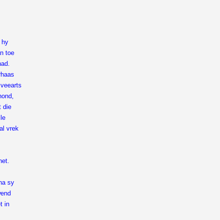
 hy
n toe
had.
rhaas
 veearts
hond,
 die
le
al vrek
het.
na sy
wend
t in