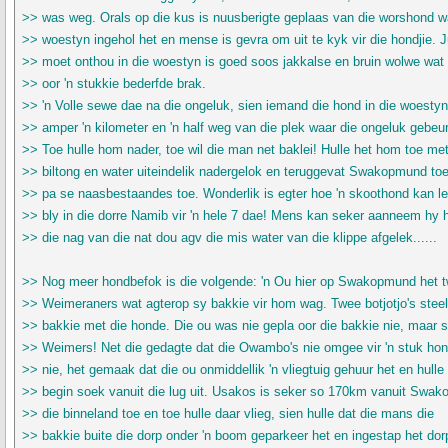
>> was weg. Orals op die kus is nuusberigte geplaas van die worshond w
>> woestyn ingehol het en mense is gevra om uit te kyk vir die hondjie. J
>> moet onthou in die woestyn is goed soos jakkalse en bruin wolwe wat 
>> oor 'n stukkie bederfde brak.
>> 'n Volle sewe dae na die ongeluk, sien iemand die hond in die woesty
>> amper 'n kilometer en 'n half weg van die plek waar die ongeluk gebeur
>> Toe hulle hom nader, toe wil die man net baklei! Hulle het hom toe me
>> biltong en water uiteindelik nadergelok en teruggevat Swakopmund to
>> pa se naasbestaandes toe. Wonderlik is egter hoe 'n skoothond kan l
>> bly in die dorre Namib vir 'n hele 7 dae! Mens kan seker aanneem hy h
>> die nag van die nat dou agv die mis water van die klippe afgelek......
>> Nog meer hondbefok is die volgende: 'n Ou hier op Swakopmund het 
>> Weimeraners wat agterop sy bakkie vir hom wag. Twee botjotjo's steel
>> bakkie met die honde. Die ou was nie gepla oor die bakkie nie, maar 
>> Weimers! Net die gedagte dat die Owambo's nie omgee vir 'n stuk hon
>> nie, het gemaak dat die ou onmiddellik 'n vliegtuig gehuur het en hulle
>> begin soek vanuit die lug uit. Usakos is seker so 170km vanuit Swak
>> die binneland toe en toe hulle daar vlieg, sien hulle dat die mans die
>> bakkie buite die dorp onder 'n boom geparkeer het en ingestap het dor