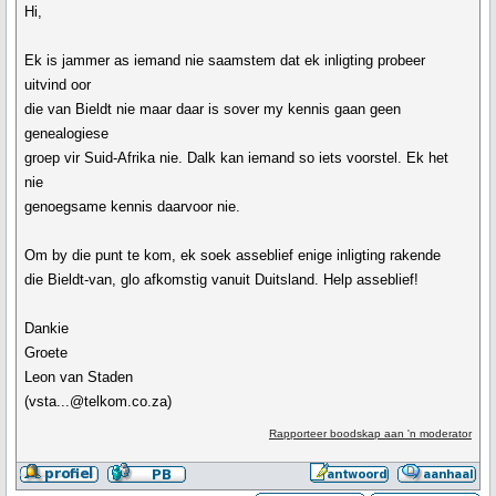
Hi,
Ek is jammer as iemand nie saamstem dat ek inligting probeer
uitvind oor
die van Bieldt nie maar daar is sover my kennis gaan geen
genealogiese
groep vir Suid-Afrika nie. Dalk kan iemand so iets voorstel. Ek het
nie
genoegsame kennis daarvoor nie.
Om by die punt te kom, ek soek asseblief enige inligting rakende
die Bieldt-van, glo afkomstig vanuit Duitsland. Help asseblief!
Dankie
Groete
Leon van Staden
(vsta...@telkom.co.za)
Rapporteer boodskap aan 'n moderator