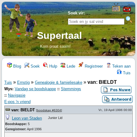
Soek vir:
Supertaal
Kom praat saam!
Blog
Soek
Hulp
Lede
Registreer
Teken aan
Tuis
»
»
»
van: BIELDT
Tuis
Ernstig
Genealogie & famieliesake
Wys:
Vandag se boodskappe
::
Stemmings
::
Navigasie
E-pos 'n vriend
van: BIELDT
Vr., 19 April 1996 00:00
[
boodskap #6304
]
Leon van Staden
Junior Lid
Boodskappe:
5
Geregistreer:
April 1996