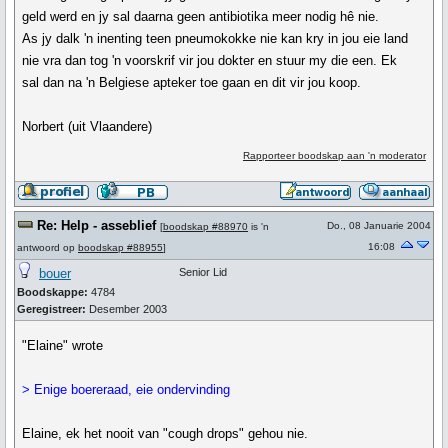
geld werd en jy sal daarna geen antibiotika meer nodig hê nie.
As jy dalk 'n inenting teen pneumokokke nie kan kry in jou eie land
nie vra dan tog 'n voorskrif vir jou dokter en stuur my die een. Ek
sal dan na 'n Belgiese apteker toe gaan en dit vir jou koop.
Norbert (uit Vlaandere)
Rapporteer boodskap aan 'n moderator
Re: Help - asseblief
Do., 08 Januarie 2004
[
boodskap #88970
is 'n
16:08
antwoord op
boodskap #88955
]
bouer
Senior Lid
Boodskappe:
4784
Geregistreer:
Desember 2003
"Elaine" wrote
> Enige boereraad, eie ondervinding
Elaine, ek het nooit van "cough drops" gehou nie.