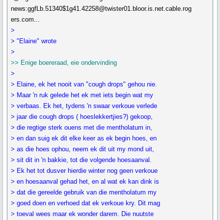
news:ggfLb.51340$1g41.42258@twister01.bloor.is.net.cable.rog
ers.com...
>
> "Elaine" wrote
>
>> Enige boereraad, eie ondervinding
>
> Elaine, ek het nooit van "cough drops" gehou nie.
> Maar 'n ruk gelede het ek met iets begin wat my
> verbaas. Ek het, tydens 'n swaar verkoue verlede
> jaar die cough drops ( hoeslekkertjies?) gekoop,
> die regtige sterk ouens met die mentholatum in,
> en dan suig ek dit elke keer as ek begin hoes, en
> as die hoes ophou, neem ek dit uit my mond uit,
> sit dit in 'n bakkie, tot die volgende hoesaanval.
> Ek het tot dusver hierdie winter nog geen verkoue
> en hoesaanval gehad het, en al wat ek kan dink is
> dat die gereelde gebruik van die mentholatum my
> goed doen en verhoed dat ek verkoue kry. Dit mag
> toeval wees maar ek wonder darem. Die nuutste