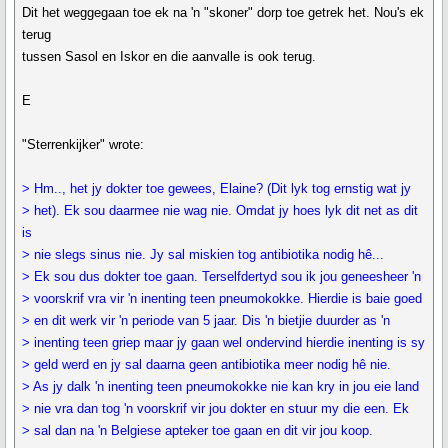
Dit het weggegaan toe ek na 'n "skoner" dorp toe getrek het. Nou's ek
terug
tussen Sasol en Iskor en die aanvalle is ook terug.
E
"Sterrenkijker" wrote:
> Hm.., het jy dokter toe gewees, Elaine? (Dit lyk tog ernstig wat jy
> het). Ek sou daarmee nie wag nie. Omdat jy hoes lyk dit net as dit
is
> nie slegs sinus nie. Jy sal miskien tog antibiotika nodig hê...
> Ek sou dus dokter toe gaan. Terselfdertyd sou ik jou geneesheer 'n
> voorskrif vra vir 'n inenting teen pneumokokke. Hierdie is baie goed
> en dit werk vir 'n periode van 5 jaar. Dis 'n bietjie duurder as 'n
> inenting teen griep maar jy gaan wel ondervind hierdie inenting is sy
> geld werd en jy sal daarna geen antibiotika meer nodig hê nie.
> As jy dalk 'n inenting teen pneumokokke nie kan kry in jou eie land
> nie vra dan tog 'n voorskrif vir jou dokter en stuur my die een. Ek
> sal dan na 'n Belgiese apteker toe gaan en dit vir jou koop.