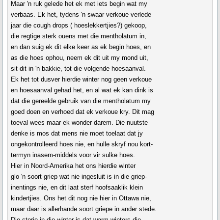
Maar 'n ruk gelede het ek met iets begin wat my
verbaas. Ek het, tydens 'n swaar verkoue verlede
jaar die cough drops ( hoeslekkertjies?) gekoop,
die regtige sterk ouens met die mentholatum in,
en dan suig ek dit elke keer as ek begin hoes, en
as die hoes ophou, neem ek dit uit my mond uit,
sit dit in 'n bakkie, tot die volgende hoesaanval.
Ek het tot dusver hierdie winter nog geen verkoue
en hoesaanval gehad het, en al wat ek kan dink is
dat die gereelde gebruik van die mentholatum my
goed doen en verhoed dat ek verkoue kry. Dit mag
toeval wees maar ek wonder darem. Die nuutste
denke is mos dat mens nie moet toelaat dat jy
ongekontrolleerd hoes nie, en hulle skryf nou kort-
termyn inasem-middels voor vir sulke hoes.
Hier in Noord-Amerika het ons hierdie winter
glo 'n soort griep wat nie ingesluit is in die griep-
inentings nie, en dit laat sterf hoofsaaklik klein
kindertjies. Ons het dit nog nie hier in Ottawa nie,
maar daar is allerhande soort griepe in ander stede.
Die storie in die winter is dat warm winters die