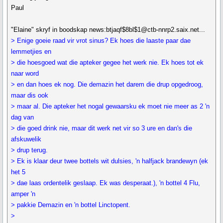
Paul
"Elaine" skryf in boodskap news:btjaqf$8bl$1@ctb-nnrp2.saix.net...
> Enige goeie raad vir vrot sinus? Ek hoes die laaste paar dae
lemmetjies en
> die hoesgoed wat die apteker gegee het werk nie. Ek hoes tot ek
naar word
> en dan hoes ek nog. Die demazin het darem die drup opgedroog,
maar dis ook
> maar al. Die apteker het nogal gewaarsku ek moet nie meer as 2 'n
dag van
> die goed drink nie, maar dit werk net vir so 3 ure en dan's die
afskuwelik
> drup terug.
> Ek is klaar deur twee bottels wit dulsies, 'n halfjack brandewyn (ek
het 5
> dae laas ordentelik geslaap. Ek was desperaat.), 'n bottel 4 Flu,
amper 'n
> pakkie Demazin en 'n bottel Linctopent.
>