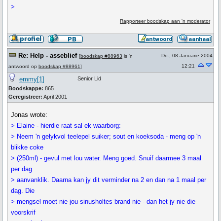
>
Rapporteer boodskap aan 'n moderator
Re: Help - asseblief
Do., 08 Januarie 2004
[
boodskap #88963
is 'n
12:21
antwoord op
boodskap #88961
]
emmy[1]
Senior Lid
Boodskappe:
865
Geregistreer:
April 2001
Jonas wrote:
> Elaine - hierdie raat sal ek waarborg:
> Neem 'n gelykvol teelepel suiker; sout en koeksoda - meng op 'n
blikke coke
> (250ml) - gevul met lou water. Meng goed. Snuif daarmee 3 maal
per dag
> aanvanklik. Daarna kan jy dit verminder na 2 en dan na 1 maal per
dag. Die
> mengsel moet nie jou sinusholtes brand nie - dan het jy nie die
voorskrif