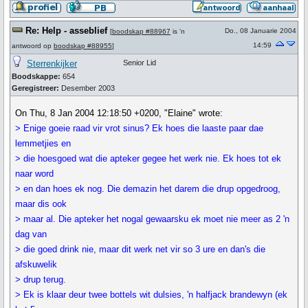
Re: Help - asseblief
Do., 08 Januarie 2004
[
boodskap #88967
is 'n
14:59
antwoord op
boodskap #88955
]
Sterrenkijker
Senior Lid
Boodskappe:
654
Geregistreer:
Desember 2003
On Thu, 8 Jan 2004 12:18:50 +0200, "Elaine" wrote:
> Enige goeie raad vir vrot sinus? Ek hoes die laaste paar dae
lemmetjies en
> die hoesgoed wat die apteker gegee het werk nie. Ek hoes tot ek
naar word
> en dan hoes ek nog. Die demazin het darem die drup opgedroog,
maar dis ook
> maar al. Die apteker het nogal gewaarsku ek moet nie meer as 2 'n
dag van
> die goed drink nie, maar dit werk net vir so 3 ure en dan's die
afskuwelik
> drup terug.
> Ek is klaar deur twee bottels wit dulsies, 'n halfjack brandewyn (ek