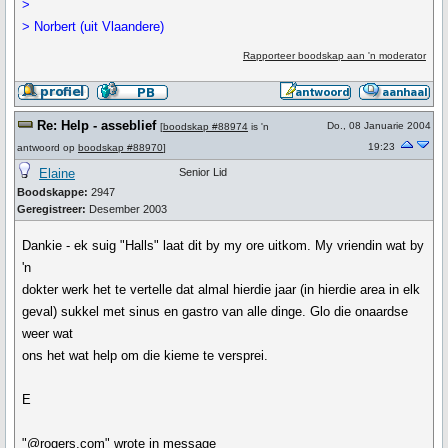
>
> Norbert (uit Vlaandere)
Rapporteer boodskap aan 'n moderator
Re: Help - asseblief
Do., 08 Januarie 2004
[
boodskap #88974
is 'n
19:23
antwoord op
boodskap #88970
]
Elaine
Senior Lid
Boodskappe:
2947
Geregistreer:
Desember 2003
Dankie - ek suig "Halls" laat dit by my ore uitkom. My vriendin wat by
'n
dokter werk het te vertelle dat almal hierdie jaar (in hierdie area in elk
geval) sukkel met sinus en gastro van alle dinge. Glo die onaardse
weer wat
ons het wat help om die kieme te versprei.
E
"@rogers.com" wrote in message