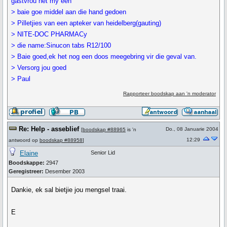
gastvrou het my een
> baie goe middel aan die hand gedoen
> Pilletjies van een apteker van heidelberg(gauting)
> NITE-DOC PHARMACy
> die name:Sinucon tabs R12/100
> Baie goed,ek het nog een doos meegebring vir die geval van.
> Versorg jou goed
> Paul
Rapporteer boodskap aan 'n moderator
Re: Help - asseblief
Do., 08 Januarie 2004
[
boodskap #88965
is 'n
12:29
antwoord op
boodskap #88958
]
Elaine
Senior Lid
Boodskappe:
2947
Geregistreer:
Desember 2003
Dankie, ek sal bietjie jou mengsel traai.
E