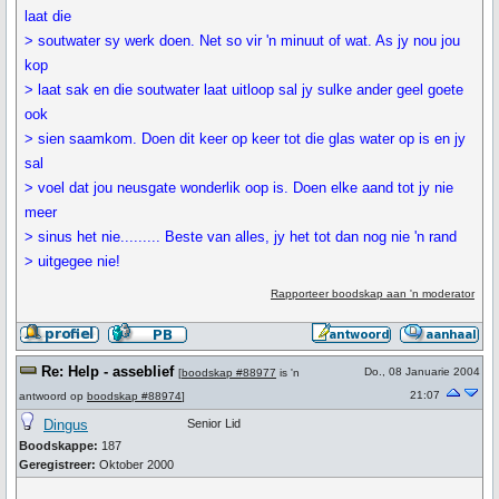
laat die
> soutwater sy werk doen. Net so vir 'n minuut of wat. As jy nou jou
kop
> laat sak en die soutwater laat uitloop sal jy sulke ander geel goete
ook
> sien saamkom. Doen dit keer op keer tot die glas water op is en jy
sal
> voel dat jou neusgate wonderlik oop is. Doen elke aand tot jy nie
meer
> sinus het nie......... Beste van alles, jy het tot dan nog nie 'n rand
> uitgegee nie!
Rapporteer boodskap aan 'n moderator
Re: Help - asseblief
Do., 08 Januarie 2004
[
boodskap #88977
is 'n
21:07
antwoord op
boodskap #88974
]
Dingus
Senior Lid
Boodskappe:
187
Geregistreer:
Oktober 2000