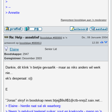
>
> --
> Annette
Rapporteer boodskap aan 'n moderator
Re: Help - asseblief
Do., 08 Januarie 2004
[
boodskap #88966
is 'n
12:30
antwoord op
boodskap #88961
]
Elaine
Senior Lid
Boodskappe:
2947
Geregistreer:
Desember 2003
Dankie, dit klink 'n bietjie gevaarlik - maar as niks anders wil werk
nie...
ek's desperaat :o))
E
"Jonas" skryf in boodskap news:btjejj$9u9$1@ctb-nnrp2.saix.net...
> Elaine - hierdie raat sal ek waarborg:
> Neem 'n gelykvol teelepel suiker; sout en koeksoda - meng op 'n