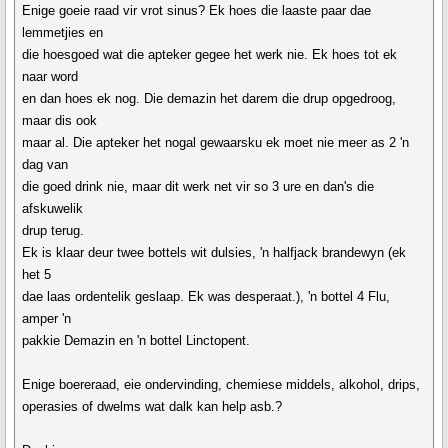
Enige goeie raad vir vrot sinus? Ek hoes die laaste paar dae
lemmetjies en
die hoesgoed wat die apteker gegee het werk nie. Ek hoes tot ek
naar word
en dan hoes ek nog. Die demazin het darem die drup opgedroog,
maar dis ook
maar al. Die apteker het nogal gewaarsku ek moet nie meer as 2 'n
dag van
die goed drink nie, maar dit werk net vir so 3 ure en dan's die
afskuwelik
drup terug.
Ek is klaar deur twee bottels wit dulsies, 'n halfjack brandewyn (ek
het 5
dae laas ordentelik geslaap. Ek was desperaat.), 'n bottel 4 Flu,
amper 'n
pakkie Demazin en 'n bottel Linctopent.
Enige boereraad, eie ondervinding, chemiese middels, alkohol, drips,
operasies of dwelms wat dalk kan help asb.?