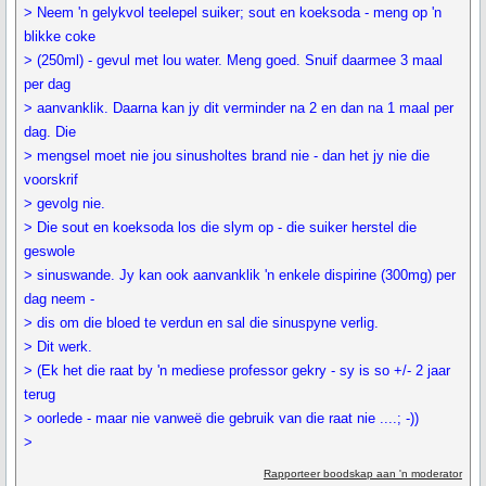
> Neem 'n gelykvol teelepel suiker; sout en koeksoda - meng op 'n
blikke coke
> (250ml) - gevul met lou water. Meng goed. Snuif daarmee 3 maal
per dag
> aanvanklik. Daarna kan jy dit verminder na 2 en dan na 1 maal per
dag. Die
> mengsel moet nie jou sinusholtes brand nie - dan het jy nie die
voorskrif
> gevolg nie.
> Die sout en koeksoda los die slym op - die suiker herstel die
geswole
> sinuswande. Jy kan ook aanvanklik 'n enkele dispirine (300mg) per
dag neem -
> dis om die bloed te verdun en sal die sinuspyne verlig.
> Dit werk.
> (Ek het die raat by 'n mediese professor gekry - sy is so +/- 2 jaar
terug
> oorlede - maar nie vanweë die gebruik van die raat nie ....; -))
>
Rapporteer boodskap aan 'n moderator