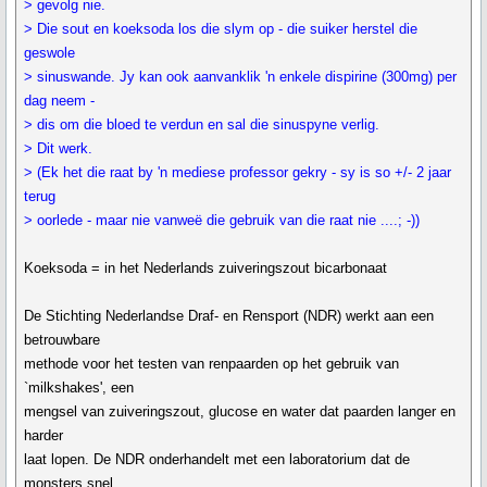
> gevolg nie.
> Die sout en koeksoda los die slym op - die suiker herstel die
geswole
> sinuswande. Jy kan ook aanvanklik 'n enkele dispirine (300mg) per
dag neem -
> dis om die bloed te verdun en sal die sinuspyne verlig.
> Dit werk.
> (Ek het die raat by 'n mediese professor gekry - sy is so +/- 2 jaar
terug
> oorlede - maar nie vanweë die gebruik van die raat nie ....; -))
Koeksoda = in het Nederlands zuiveringszout bicarbonaat
De Stichting Nederlandse Draf- en Rensport (NDR) werkt aan een
betrouwbare
methode voor het testen van renpaarden op het gebruik van
`milkshakes', een
mengsel van zuiveringszout, glucose en water dat paarden langer en
harder
laat lopen. De NDR onderhandelt met een laboratorium dat de
monsters snel