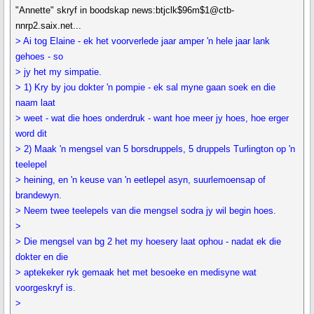
"Annette" skryf in boodskap news:btjclk$96m$1@ctb-
nnrp2.saix.net...
> Ai tog Elaine - ek het voorverlede jaar amper 'n hele jaar lank
gehoes - so
> jy het my simpatie.
> 1) Kry by jou dokter 'n pompie - ek sal myne gaan soek en die
naam laat
> weet - wat die hoes onderdruk - want hoe meer jy hoes, hoe erger
word dit
> 2) Maak 'n mengsel van 5 borsdruppels, 5 druppels Turlington op 'n
teelepel
> heining, en 'n keuse van 'n eetlepel asyn, suurlemoensap of
brandewyn.
> Neem twee teelepels van die mengsel sodra jy wil begin hoes.
>
> Die mengsel van bg 2 het my hoesery laat ophou - nadat ek die
dokter en die
> aptekeker ryk gemaak het met besoeke en medisyne wat
voorgeskryf is.
>