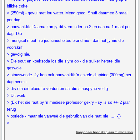
blikke coke
> (250ml) - gevul met lou water. Meng goed. Snuif daarmee 3 maal
per dag
> aanvanklik. Daarna kan jy dit verminder na 2 en dan na 1 maal per
dag. Die
> mengsel moet nie jou sinusholtes brand nie - dan het jy nie die
voorskrif
> gevolg nie.
> Die sout en koeksoda los die slym op - die suiker herstel die
geswole
> sinuswande. Jy kan ook aanvanklik 'n enkele dispirine (300mg) per
dag neem -
> dis om die bloed te verdun en sal die sinuspyne verlig.
> Dit werk.
> (Ek het die raat by 'n mediese professor gekry - sy is so +/- 2 jaar
terug
> oorlede - maar nie vanweë die gebruik van die raat nie ....; -))
>
Rapporteer boodskap aan 'n moderator