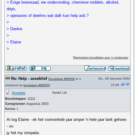
> Enige boereraad, eie ondervinding, chemiese middels, alkohol,
drips,
> operasies of dwelms wat dalk kan help asb.?
>
> Dankie
>
> Elaine
>
Rapporteer boodskap aan 'n moderator
Re: Help - asseblief
Do., 08 Januarie 2004
[
boodskap #88958
is 'n
10:49
antwoord op
boodskap #88955
]
Annette
Senior Lid
Boodskappe:
11111
Geregistreer:
Augustus 2003
Karma:
1
Ai tog Elaine - ek het voorverlede jaar amper 'n hele jaar lank gehoes
- so
jy het my simpatie.