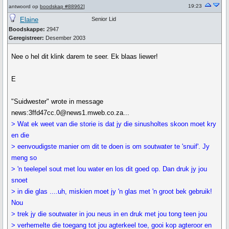
19:23
antwoord op
boodskap #88962
]
Elaine
Senior Lid
Boodskappe:
2947
Geregistreer:
Desember 2003
Nee o hel dit klink darem te seer. Ek blaas liewer!
E
"Suidwester" wrote in message
news:3ffd47cc.0@news1.mweb.co.za...
> Wat ek weet van die storie is dat jy die sinusholtes skoon moet kry
en die
> eenvoudigste manier om dit te doen is om soutwater te 'snuif'. Jy
meng so
> 'n teelepel sout met lou water en los dit goed op. Dan druk jy jou
snoet
> in die glas ....uh, miskien moet jy 'n glas met 'n groot bek gebruik!
Nou
> trek jy die soutwater in jou neus in en druk met jou tong teen jou
> verhemelte die toegang tot jou agterkeel toe, gooi kop agteroor en