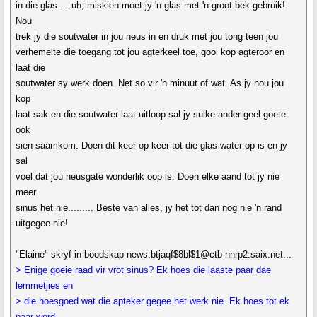
in die glas ....uh, miskien moet jy 'n glas met 'n groot bek gebruik!
Nou
trek jy die soutwater in jou neus in en druk met jou tong teen jou
verhemelte die toegang tot jou agterkeel toe, gooi kop agteroor en
laat die
soutwater sy werk doen. Net so vir 'n minuut of wat. As jy nou jou
kop
laat sak en die soutwater laat uitloop sal jy sulke ander geel goete
ook
sien saamkom. Doen dit keer op keer tot die glas water op is en jy
sal
voel dat jou neusgate wonderlik oop is. Doen elke aand tot jy nie
meer
sinus het nie......... Beste van alles, jy het tot dan nog nie 'n rand
uitgegee nie!
"Elaine" skryf in boodskap news:btjaqf$8bl$1@ctb-nnrp2.saix.net...
> Enige goeie raad vir vrot sinus? Ek hoes die laaste paar dae
lemmetjies en
> die hoesgoed wat die apteker gegee het werk nie. Ek hoes tot ek
naar word