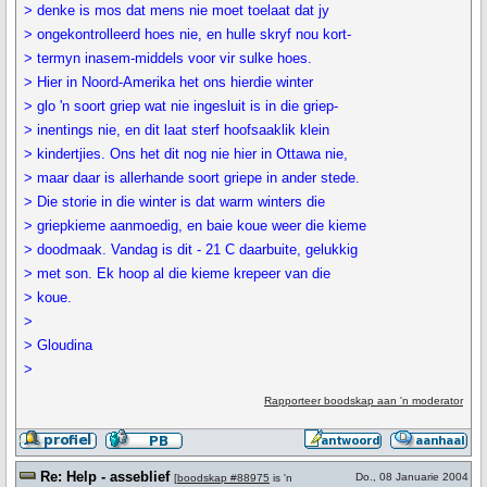
> denke is mos dat mens nie moet toelaat dat jy
> ongekontrolleerd hoes nie, en hulle skryf nou kort-
> termyn inasem-middels voor vir sulke hoes.
> Hier in Noord-Amerika het ons hierdie winter
> glo 'n soort griep wat nie ingesluit is in die griep-
> inentings nie, en dit laat sterf hoofsaaklik klein
> kindertjies. Ons het dit nog nie hier in Ottawa nie,
> maar daar is allerhande soort griepe in ander stede.
> Die storie in die winter is dat warm winters die
> griepkieme aanmoedig, en baie koue weer die kieme
> doodmaak. Vandag is dit - 21 C daarbuite, gelukkig
> met son. Ek hoop al die kieme krepeer van die
> koue.
>
> Gloudina
>
Rapporteer boodskap aan 'n moderator
Re: Help - asseblief
Do., 08 Januarie 2004
[
boodskap #88975
is 'n