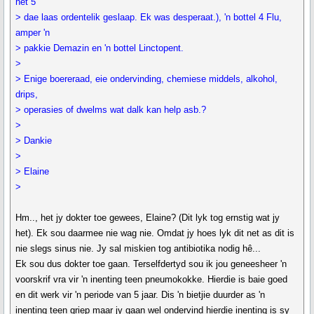
het 5
> dae laas ordentelik geslaap. Ek was desperaat.), 'n bottel 4 Flu,
amper 'n
> pakkie Demazin en 'n bottel Linctopent.
>
> Enige boereraad, eie ondervinding, chemiese middels, alkohol,
drips,
> operasies of dwelms wat dalk kan help asb.?
>
> Dankie
>
> Elaine
>
Hm.., het jy dokter toe gewees, Elaine? (Dit lyk tog ernstig wat jy
het). Ek sou daarmee nie wag nie. Omdat jy hoes lyk dit net as dit is
nie slegs sinus nie. Jy sal miskien tog antibiotika nodig hê...
Ek sou dus dokter toe gaan. Terselfdertyd sou ik jou geneesheer 'n
voorskrif vra vir 'n inenting teen pneumokokke. Hierdie is baie goed
en dit werk vir 'n periode van 5 jaar. Dis 'n bietjie duurder as 'n
inenting teen griep maar jy gaan wel ondervind hierdie inenting is sy