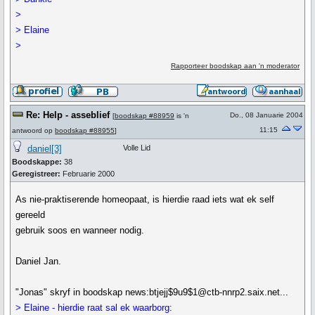
>
> Elaine
>
Rapporteer boodskap aan 'n moderator
Re: Help - asseblief
Do., 08 Januarie 2004
[
boodskap #88959
is 'n
11:15
antwoord op
boodskap #88955
]
daniel[3]
Volle Lid
Boodskappe:
38
Geregistreer:
Februarie 2000
As nie-praktiserende homeopaat, is hierdie raad iets wat ek self
gereeld
gebruik soos en wanneer nodig.
Daniel Jan.
"Jonas" skryf in boodskap news:btjejj$9u9$1@ctb-nnrp2.saix.net...
> Elaine - hierdie raat sal ek waarborg: