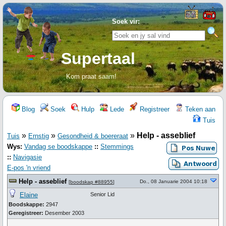
Soek vir:
Supertaal
Kom praat saam!
Blog
Soek
Hulp
Lede
Registreer
Teken aan
Tuis
»
»
»
Help - asseblief
Tuis
Ernstig
Gesondheid & boereraat
Wys:
Vandag se boodskappe
::
Stemmings
::
Navigasie
E-pos 'n vriend
Help - asseblief
Do., 08 Januarie 2004 10:18
[
boodskap #88955
]
Elaine
Senior Lid
Boodskappe:
2947
Geregistreer:
Desember 2003