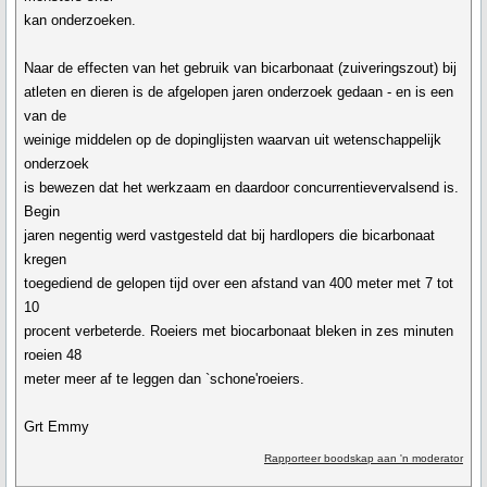
kan onderzoeken.
Naar de effecten van het gebruik van bicarbonaat (zuiveringszout) bij
atleten en dieren is de afgelopen jaren onderzoek gedaan - en is een
van de
weinige middelen op de dopinglijsten waarvan uit wetenschappelijk
onderzoek
is bewezen dat het werkzaam en daardoor concurrentievervalsend is.
Begin
jaren negentig werd vastgesteld dat bij hardlopers die bicarbonaat
kregen
toegediend de gelopen tijd over een afstand van 400 meter met 7 tot
10
procent verbeterde. Roeiers met biocarbonaat bleken in zes minuten
roeien 48
meter meer af te leggen dan `schone'roeiers.
Grt Emmy
Rapporteer boodskap aan 'n moderator