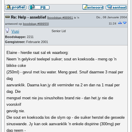
Re: Help - asseblief
Do., 08 Januarie 2004
[
boodskap #88961
is 'n
11:24
antwoord op
boodskap #88955
]
Vusi
Senior Lid
Boodskappe:
2211
Geregistreer:
Februarie 2001
Elaine - hierdie raat sal ek waarborg:
Neem 'n gelykvol teelepel suiker; sout en koeksoda - meng op 'n
blikke coke
(250ml) - gevul met lou water. Meng goed. Snuif daarmee 3 maal per
dag
aanvanklik. Daarna kan jy dit verminder na 2 en dan na 1 maal per
dag. Die
mengsel moet nie jou sinusholtes brand nie - dan het jy nie die
voorskrif
gevolg nie.
Die sout en koeksoda los die slym op - die suiker herstel die geswole
sinuswande. Jy kan ook aanvanklik 'n enkele dispirine (300mg) per
dag neem -