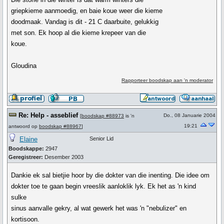
griepkieme aanmoedig, en baie koue weer die kieme
doodmaak. Vandag is dit - 21 C daarbuite, gelukkig
met son. Ek hoop al die kieme krepeer van die
koue.
Gloudina
Rapporteer boodskap aan 'n moderator
Re: Help - asseblief
Do., 08 Januarie 2004
[
boodskap #88973
is 'n
19:21
antwoord op
boodskap #88967
]
Elaine
Senior Lid
Boodskappe:
2947
Geregistreer:
Desember 2003
Dankie ek sal bietjie hoor by die dokter van die inenting. Die idee om
dokter toe te gaan begin vreeslik aanloklik lyk. Ek het as 'n kind
sulke
sinus aanvalle gekry, al wat gewerk het was 'n "nebulizer" en
kortisoon.