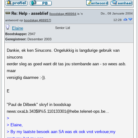
Re: Help - asseblief
Do., 08 Januarie 2004
[
boodskap #88964
is 'n
12:28
antwoord op
boodskap #88957
]
Elaine
Senior Lid
Boodskappe:
2947
Geregistreer:
Desember 2003
Dankie, ek ken Sinucons. Ongelukkig is langdurige gebruik van
sinucons
eerder sleg as goed want dit tas jou stembande aan - so wees asb.
maar
versigtig daarmee :-)).
E
"Paul de Dilbeek" skryf in boodskap
news:oxaLb.343$9%5.110133301@hebe.telenet-ops.be...
>
> Elaine,
> By my laatste besoek aan SA was ek ook vrot verkoue;my