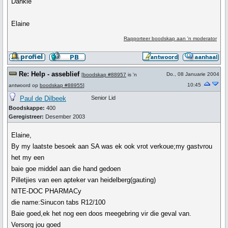
Dankie
Elaine
Rapporteer boodskap aan 'n moderator
Re: Help - asseblief
Do., 08 Januarie 2004
[
boodskap #88957
is 'n
10:45
antwoord op
boodskap #88955
]
Paul de Dilbeek
Senior Lid
Boodskappe:
400
Geregistreer:
Desember 2003
Elaine,
By my laatste besoek aan SA was ek ook vrot verkoue;my gastvrou
het my een
baie goe middel aan die hand gedoen
Pilletjies van een apteker van heidelberg(gauting)
NITE-DOC PHARMACy
die name:Sinucon tabs R12/100
Baie goed,ek het nog een doos meegebring vir die geval van.
Versorg jou goed