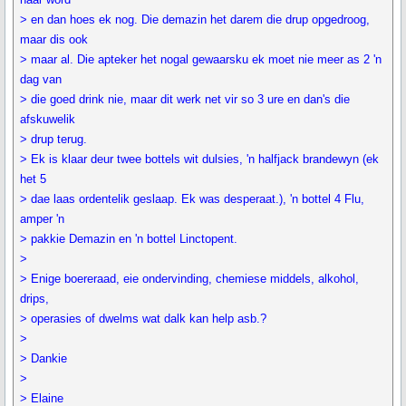
> en dan hoes ek nog. Die demazin het darem die drup opgedroog,
maar dis ook
> maar al. Die apteker het nogal gewaarsku ek moet nie meer as 2 'n
dag van
> die goed drink nie, maar dit werk net vir so 3 ure en dan's die
afskuwelik
> drup terug.
> Ek is klaar deur twee bottels wit dulsies, 'n halfjack brandewyn (ek
het 5
> dae laas ordentelik geslaap. Ek was desperaat.), 'n bottel 4 Flu,
amper 'n
> pakkie Demazin en 'n bottel Linctopent.
>
> Enige boereraad, eie ondervinding, chemiese middels, alkohol,
drips,
> operasies of dwelms wat dalk kan help asb.?
>
> Dankie
>
> Elaine