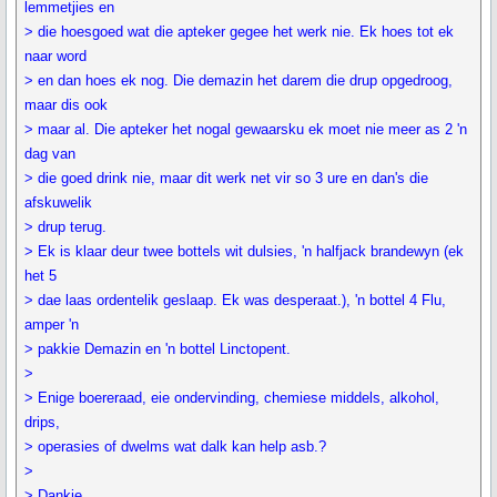
lemmetjies en
> die hoesgoed wat die apteker gegee het werk nie. Ek hoes tot ek
naar word
> en dan hoes ek nog. Die demazin het darem die drup opgedroog,
maar dis ook
> maar al. Die apteker het nogal gewaarsku ek moet nie meer as 2 'n
dag van
> die goed drink nie, maar dit werk net vir so 3 ure en dan's die
afskuwelik
> drup terug.
> Ek is klaar deur twee bottels wit dulsies, 'n halfjack brandewyn (ek
het 5
> dae laas ordentelik geslaap. Ek was desperaat.), 'n bottel 4 Flu,
amper 'n
> pakkie Demazin en 'n bottel Linctopent.
>
> Enige boereraad, eie ondervinding, chemiese middels, alkohol,
drips,
> operasies of dwelms wat dalk kan help asb.?
>
> Dankie