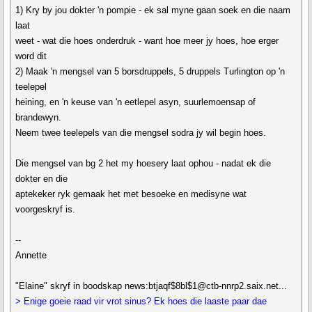
1) Kry by jou dokter 'n pompie - ek sal myne gaan soek en die naam
laat
weet - wat die hoes onderdruk - want hoe meer jy hoes, hoe erger
word dit
2) Maak 'n mengsel van 5 borsdruppels, 5 druppels Turlington op 'n
teelepel
heining, en 'n keuse van 'n eetlepel asyn, suurlemoensap of
brandewyn.
Neem twee teelepels van die mengsel sodra jy wil begin hoes.
Die mengsel van bg 2 het my hoesery laat ophou - nadat ek die
dokter en die
aptekeker ryk gemaak het met besoeke en medisyne wat
voorgeskryf is.
--
Annette
"Elaine" skryf in boodskap news:btjaqf$8bl$1@ctb-nnrp2.saix.net...
> Enige goeie raad vir vrot sinus? Ek hoes die laaste paar dae