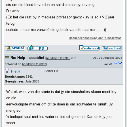
dis om die bloed te verdun en sal die sinuspyne verlig.
Dit werk.
(Ek het die raat by 'n mediese professor gekry - sy is so +/- 2 jaar
terug
oorlede - maar nie vanweë die gebruik van die raat nie ....; -))
Rapporteer boodskap aan 'n moderator
Re: Help - asseblief
Do., 08 Januarie 2004
[
boodskap #88962
is 'n
12:05
antwoord op
boodskap #88955
]
PietR
Senior Lid
Boodskappe:
3341
Geregistreer:
Julie 2003
Wat ek weet van die storie is dat jy die sinusholtes skoon moet kry
en die
eenvoudigste manier om dit te doen is om soutwater te 'snuif'. Jy
meng so
'n teelepel sout met lou water en los dit goed op. Dan druk jy jou
snoet