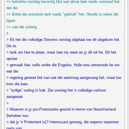
>> betrokke verslag bevestig blot wat almal lank reeds vermoed het -
dat die
>> Britte die unioniste lank reeds "gebruik" het. Hierdie is seker die
tippie
>> van die ysberg.
>
> Ek het die volledige Stevens verslag afgelaai toe dit uitgekom het.
Dis te
> lank om hier te plaas, maar laat my weet as jy dit wil he. Dit het
opslae
> gemaak hier, selfs onder die Engelse. Hulle wou antwoorde he oor
wat die
> regering geweet het van wat die weermag aangevang het, maar toe
kom die baie
> "tydige" oorlog in Irak. Die verslag het 'n volledige verhoor
aangeraai.
>
> Waarom is jy pro-Protestante gesind in terme van Noord-Ierland
(behalwe nou
> dat jy 'n Protestant is)? Interessant genoeg, die wapens waarmee
party van