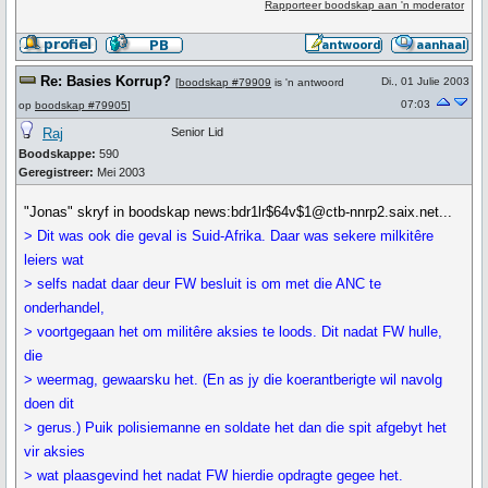
Rapporteer boodskap aan 'n moderator
Re: Basies Korrup?
Di., 01 Julie 2003
[
boodskap #79909
is 'n antwoord
07:03
op
boodskap #79905
]
Raj
Senior Lid
Boodskappe:
590
Geregistreer:
Mei 2003
"Jonas" skryf in boodskap news:bdr1lr$64v$1@ctb-nnrp2.saix.net...
> Dit was ook die geval is Suid-Afrika. Daar was sekere milkitêre
leiers wat
> selfs nadat daar deur FW besluit is om met die ANC te
onderhandel,
> voortgegaan het om militêre aksies te loods. Dit nadat FW hulle,
die
> weermag, gewaarsku het. (En as jy die koerantberigte wil navolg
doen dit
> gerus.) Puik polisiemanne en soldate het dan die spit afgebyt het
vir aksies
> wat plaasgevind het nadat FW hierdie opdragte gegee het.