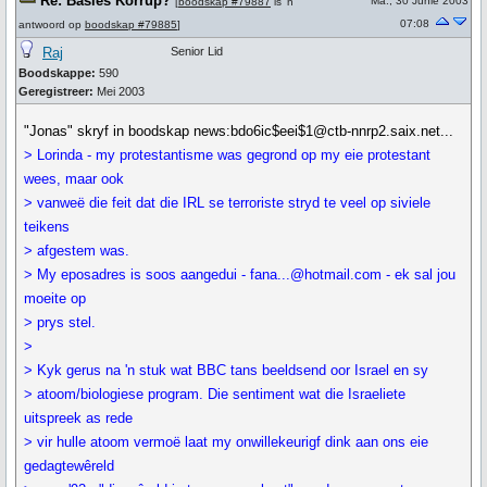
Re: Basies Korrup?
Ma., 30 Junie 2003
[
boodskap #79887
is 'n
07:08
antwoord op
boodskap #79885
]
Raj
Senior Lid
Boodskappe:
590
Geregistreer:
Mei 2003
"Jonas" skryf in boodskap news:bdo6ic$eei$1@ctb-nnrp2.saix.net...
> Lorinda - my protestantisme was gegrond op my eie protestant
wees, maar ook
> vanweë die feit dat die IRL se terroriste stryd te veel op siviele
teikens
> afgestem was.
> My eposadres is soos aangedui - fana...@hotmail.com - ek sal jou
moeite op
> prys stel.
>
> Kyk gerus na 'n stuk wat BBC tans beeldsend oor Israel en sy
> atoom/biologiese program. Die sentiment wat die Israeliete
uitspreek as rede
> vir hulle atoom vermoë laat my onwillekeurigf dink aan ons eie
gedagtewêreld