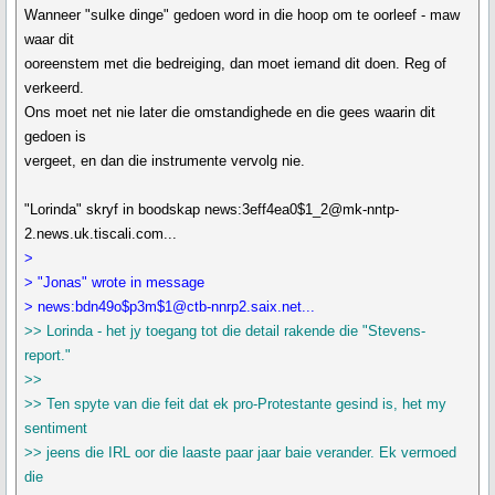
Wanneer "sulke dinge" gedoen word in die hoop om te oorleef - maw
waar dit
ooreenstem met die bedreiging, dan moet iemand dit doen. Reg of
verkeerd.
Ons moet net nie later die omstandighede en die gees waarin dit
gedoen is
vergeet, en dan die instrumente vervolg nie.
"Lorinda" skryf in boodskap news:3eff4ea0$1_2@mk-nntp-
2.news.uk.tiscali.com...
>
> "Jonas" wrote in message
> news:bdn49o$p3m$1@ctb-nnrp2.saix.net...
>> Lorinda - het jy toegang tot die detail rakende die "Stevens-
report."
>>
>> Ten spyte van die feit dat ek pro-Protestante gesind is, het my
sentiment
>> jeens die IRL oor die laaste paar jaar baie verander. Ek vermoed
die