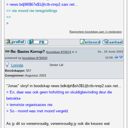
> news:bdj9l6$67e$1@ctb-nnrp2.saix.net...
>> nie moord nie teregstellings
>>
>
Rapporteer boodskap aan 'n moderator
Re: Basies Korrup?
So., 29 Junie 2003
[
boodskap #79874
is 'n
10:08
antwoord op
boodskap #79850
]
Lorinda
Senior Lid
Boodskappe:
557
Geregistreer:
Augustus 2003
"Jonas" skryf in boodskap news:bdkdph$sh3$1@ctb-nnrp2.saix.net...
> En, daar was ook geen hofsitting en skuldigbevinding deur die
betrokke
> terroriste organisasies nie.
> So - moord was met moord vergeld.
As jy dit so vereenvoudig, vereenvoudig jy ook die keuses wat