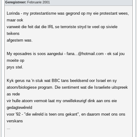
Geregistreer:
Februarie 2001
Lorinda - my protestantisme was gegrond op my eie protestant wees,
maar ook
vanweë die feit dat die IRL se terroriste stryd te veel op siviele
teikens
afgestem was.
My eposadres is soos aangedui - fana...@hotmail.com - ek sal jou
moeite op
prys stel.
Kyk gerus na 'n stuk wat BBC tans beeldsend oor Israel en sy
atoom/biologiese program. Die sentiment wat die Israeliete uitspreek
as rede
vir hulle atoom vermoë laat my onwillekeurigf dink aan ons eie
gedagtewêreld
voor '92 - "die wêreld is teen ons gekant", en daarom moet ons ons
verskans
...