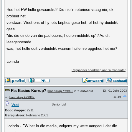
Hoe het FW hulle gewaarsku? Dis nie 'n retoriese vraag nie, ek
probeer net
verstaan. Weet ons of hy iets kripties gese het, of het hy duidelik
gese
"dis die einde van die pad ouens, hou onmiddelik op"? As dit
laasgenoemde
was, het hulle ooit verduidelik waarom hulle nie opgehou het nie?
Lorinda
Rapporteer boodskap aan 'n moderator
Re: Basies Korrup?
Di., 01 Julie 2003
[
boodskap #79932
is 'n antwoord
11:46
op
boodskap #79909
]
Vusi
Senior Lid
Boodskappe:
2211
Geregistreer:
Februarie 2001
Lorinda - FW het in die media, volgens my wete aangedui dat die