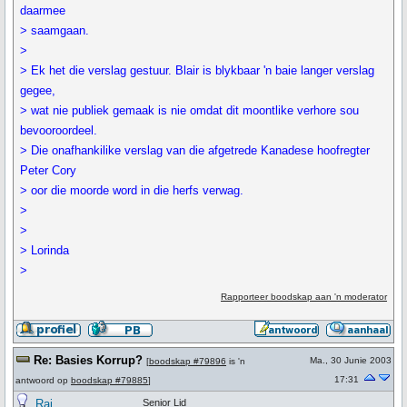
daarmee
> saamgaan.
>
> Ek het die verslag gestuur. Blair is blykbaar 'n baie langer verslag
gegee,
> wat nie publiek gemaak is nie omdat dit moontlike verhore sou
bevooroordeel.
> Die onafhankilike verslag van die afgetrede Kanadese hoofregter
Peter Cory
> oor die moorde word in die herfs verwag.
>
>
> Lorinda
>
Rapporteer boodskap aan 'n moderator
Re: Basies Korrup?
Ma., 30 Junie 2003
[
boodskap #79896
is 'n
17:31
antwoord op
boodskap #79885
]
Raj
Senior Lid