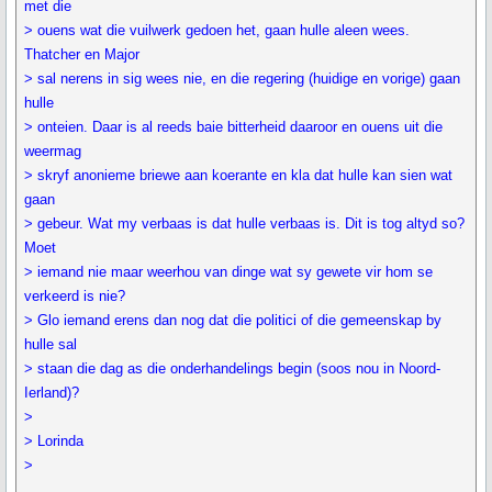
met die
> ouens wat die vuilwerk gedoen het, gaan hulle aleen wees.
Thatcher en Major
> sal nerens in sig wees nie, en die regering (huidige en vorige) gaan
hulle
> onteien. Daar is al reeds baie bitterheid daaroor en ouens uit die
weermag
> skryf anonieme briewe aan koerante en kla dat hulle kan sien wat
gaan
> gebeur. Wat my verbaas is dat hulle verbaas is. Dit is tog altyd so?
Moet
> iemand nie maar weerhou van dinge wat sy gewete vir hom se
verkeerd is nie?
> Glo iemand erens dan nog dat die politici of die gemeenskap by
hulle sal
> staan die dag as die onderhandelings begin (soos nou in Noord-
Ierland)?
>
> Lorinda
>