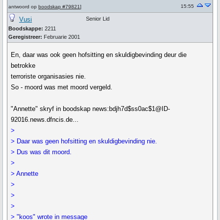
15:55
antwoord op
boodskap #79821
]
Vusi
Senior Lid
Boodskappe:
2211
Geregistreer:
Februarie 2001
En, daar was ook geen hofsitting en skuldigbevinding deur die
betrokke
terroriste organisasies nie.
So - moord was met moord vergeld.
"Annette" skryf in boodskap news:bdjh7d$ss0ac$1@ID-
92016.news.dfncis.de...
>
> Daar was geen hofsitting en skuldigbevinding nie.
> Dus was dit moord.
>
> Annette
>
>
>
> "koos" wrote in message