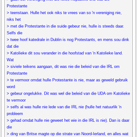
Protestante
> teenstaan. Hulle het ook niks te vrees van so 'n vereniging nie,
niks het
> met die Protestante in die suide gebeur nie, hulle is steeds daar.
Selfs die
> twee hoof katedrale in Dublin is nog Protestants, en mens sou dink
dat die
> Katolieke dit sou verander in die hoofstad van 'n Katolieke land.
Wat
> siviele teikens aangaan, dit was nie die beleid van die IRL om
Protestante
> te vermoor omdat hulle Protestante is nie, maar as geweld gebruik
word
> gebeur ongelukke. Dit was wel die beleid van die UDA om Katolieke
te vermoor
> selfs al was hulle nie lede van die IRL nie (hulle het natuurlik 'n
probleem
> gehad omdat hulle nie geweet het wie in die IRL is nie). Dan is daar
die
> ding van Britse magte op die strate van Noord-Ierland, en alles wat