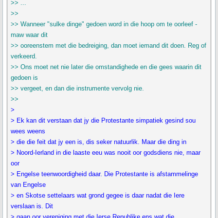
>> ...
>>
>> Wanneer "sulke dinge" gedoen word in die hoop om te oorleef -
maw waar dit
>> ooreenstem met die bedreiging, dan moet iemand dit doen. Reg of
verkeerd.
>> Ons moet net nie later die omstandighede en die gees waarin dit
gedoen is
>> vergeet, en dan die instrumente vervolg nie.
>>
>
> Ek kan dit verstaan dat jy die Protestante simpatiek gesind sou
wees weens
> die die feit dat jy een is, dis seker natuurlik. Maar die ding in
> Noord-Ierland in die laaste eeu was nooit oor godsdiens nie, maar
oor
> Engelse teenwoordigheid daar. Die Protestante is afstammelinge
van Engelse
> en Skotse settelaars wat grond gegee is daar nadat die Iere
verslaan is. Dit
> gaan oor vereniging met die Ierse Republike ens wat die