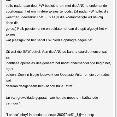
selfs nadat daar deur FW besluit is om met die ANC te onderhandel,
voortgegaan het om militêre aksies te loods. Dit nadat FW hulle, die
weermag, gewaarsku het. (En as jy die koerantberigte wil navolg
doen dit
gerus.) Puik polisiemanne en soldate het dan die spit afgebyt het vir
aksies
wat plaasgevind het nadat FW hierdie opdragte gegee het.
Dit wat die SAW betref. Aan die ANC se kant is daardie mense wat
aan
identiese operasies deelgeneem het nadat onderhandelinge begin het,
egter
beloon. Doen 'n bietjie leeswerk oor Operasie Vula - en die comrades
wat
daaraan deelgeneem het - asook hulle "straf".
En van gruweldade gepraat - wie het die meeste Inkatha-lede
vermoor?
"Lorinda" skryf in boodskap news:3f0072ce$1_1@mk-nntp-