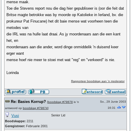
mense maak.
Toe die Stevens report nou die dag hier gepubliseer is (oor die feit dat
Britse magte betrokke was by moorde op Katolieke in Ierland, bv. die
prokureur Pat Finucane) het dit baie mense wat voorheen teen die
metodes van
die IRL was na hulle laat draai. As jy moordenaars aan die een kant
het, en
moordenaars aan die ander, word dinge onmiddelik 'n duisend keer
erger want
mense hoef nie meer te stoei met wat "reg" en "verkeerd" is nie.
Lorinda
Rapporteer boodskap aan 'n moderator
Re: Basies Korrup?
So., 29 Junie 2003
[
boodskap #79878
is 'n
16:31
antwoord op
boodskap #79874
]
Vusi
Senior Lid
Boodskappe:
2211
Geregistreer:
Februarie 2001