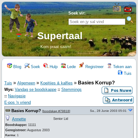
Soek vir:
Supertaal
Kom praat saam!
Blog
Soek
Hulp
Lede
Registreer
Teken aan
Tuis
»
»
»
Basies Korrup?
Tuis
Algemeen
Koeitjies & kalfies
Wys:
Vandag se boodskappe
::
Stemmings
::
Navigasie
E-pos 'n vriend
Basies Korrup?
Sa., 28 Junie 2003 05:01
[
boodskap #79818
]
Annette
Senior Lid
Boodskappe:
11111
Geregistreer:
Augustus 2003
Karma:
1