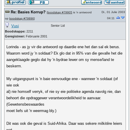
Re: Basies Korrup?
Di., 01 Julie 2003
[
boodskap #79905
is 'n antwoord
04:11
op
boodskap #79896
]
Vusi
Senior Lid
Boodskappe:
2211
Geregistreer:
Februarie 2001
Lorinda - as jy vir die antwoord op daardie ene het dan sal ek berus.
Waarom word jy 'n soldaat? Ek glo dat in 95% van die gevalle het die
aangeklaagde geglo dat hy 'n bydrae lewer om sy mense/land te
beskerm.
My uitgangspunt is 'n baie eenvoudige ene - wanneer 'n soldaat (of
wie ook
al) nie homself verryk, of nie sy eie politieke agenda navolg nie, dan
behoort die opdraggewer verantwoordelikheid te aanvaar.
(Gewetensbeswaardes
moet liefs uit 'n weermag bly.)
Dit was ook die geval is Suid-Afrika. Daar was sekere milkitêre leiers
wat