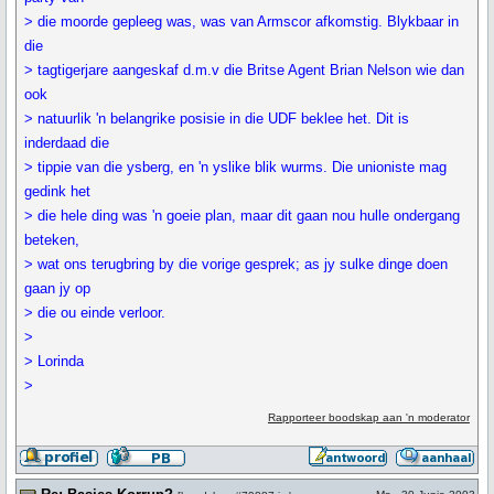
> die moorde gepleeg was, was van Armscor afkomstig. Blykbaar in
die
> tagtigerjare aangeskaf d.m.v die Britse Agent Brian Nelson wie dan
ook
> natuurlik 'n belangrike posisie in die UDF beklee het. Dit is
inderdaad die
> tippie van die ysberg, en 'n yslike blik wurms. Die unioniste mag
gedink het
> die hele ding was 'n goeie plan, maar dit gaan nou hulle ondergang
beteken,
> wat ons terugbring by die vorige gesprek; as jy sulke dinge doen
gaan jy op
> die ou einde verloor.
>
> Lorinda
>
Rapporteer boodskap aan 'n moderator