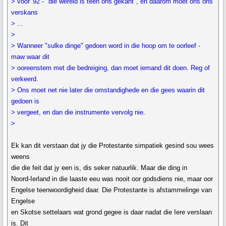
> voor '92 - "die wêreld is teen ons gekant", en daarom moet ons ons
verskans
> ...
>
> Wanneer "sulke dinge" gedoen word in die hoop om te oorleef -
maw waar dit
> ooreenstem met die bedreiging, dan moet iemand dit doen. Reg of
verkeerd.
> Ons moet net nie later die omstandighede en die gees waarin dit
gedoen is
> vergeet, en dan die instrumente vervolg nie.
>
Ek kan dit verstaan dat jy die Protestante simpatiek gesind sou wees
weens
die die feit dat jy een is, dis seker natuurlik. Maar die ding in
Noord-Ierland in die laaste eeu was nooit oor godsdiens nie, maar oor
Engelse teenwoordigheid daar. Die Protestante is afstammelinge van
Engelse
en Skotse settelaars wat grond gegee is daar nadat die Iere verslaan
is. Dit