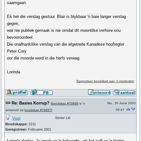
saamgaan.
Ek het die verslag gestuur. Blair is blykbaar 'n baie langer verslag
gegee,
wat nie publiek gemaak is nie omdat dit moontlike verhore sou
bevooroordeel.
Die onafhankilike verslag van die afgetrede Kanadese hoofregter
Peter Cory
oor die moorde word in die herfs verwag.
Lorinda
Rapporteer boodskap aan 'n moderator
Re: Basies Korrup?
Ma., 30 Junie 2003
[
boodskap #79889
is 'n
08:47
antwoord op
boodskap #79887
]
Vusi
Senior Lid
Boodskappe:
2211
Geregistreer:
Februarie 2001
Lorinda dankie. Jy preek vir 'n bekeerde - ek het self so 'n bietjie