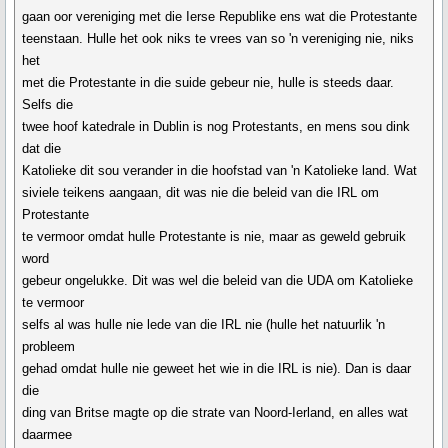
gaan oor vereniging met die Ierse Republike ens wat die Protestante
teenstaan. Hulle het ook niks te vrees van so 'n vereniging nie, niks
het
met die Protestante in die suide gebeur nie, hulle is steeds daar.
Selfs die
twee hoof katedrale in Dublin is nog Protestants, en mens sou dink
dat die
Katolieke dit sou verander in die hoofstad van 'n Katolieke land. Wat
siviele teikens aangaan, dit was nie die beleid van die IRL om
Protestante
te vermoor omdat hulle Protestante is nie, maar as geweld gebruik
word
gebeur ongelukke. Dit was wel die beleid van die UDA om Katolieke
te vermoor
selfs al was hulle nie lede van die IRL nie (hulle het natuurlik 'n
probleem
gehad omdat hulle nie geweet het wie in die IRL is nie). Dan is daar
die
ding van Britse magte op die strate van Noord-Ierland, en alles wat
daarmee