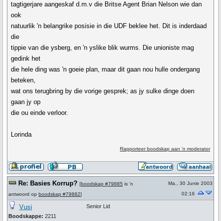
tagtigerjare aangeskaf d.m.v die Britse Agent Brian Nelson wie dan
ook
natuurlik 'n belangrike posisie in die UDF beklee het. Dit is inderdaad
die
tippie van die ysberg, en 'n yslike blik wurms. Die unioniste mag
gedink het
die hele ding was 'n goeie plan, maar dit gaan nou hulle ondergang
beteken,
wat ons terugbring by die vorige gesprek; as jy sulke dinge doen
gaan jy op
die ou einde verloor.
Lorinda
Rapporteer boodskap aan 'n moderator
Re: Basies Korrup?
Ma., 30 Junie 2003
[
boodskap #79885
is 'n
02:16
antwoord op
boodskap #79882
]
Vusi
Senior Lid
Boodskappe:
2211