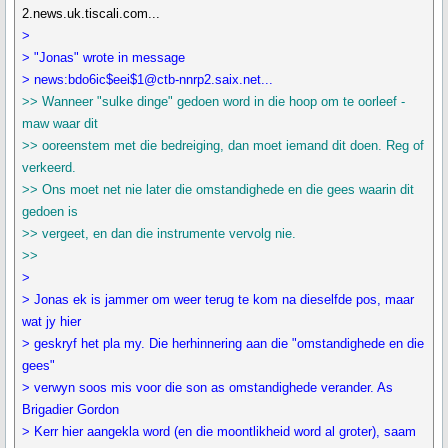
2.news.uk.tiscali.com...
>
> "Jonas" wrote in message
> news:bdo6ic$eei$1@ctb-nnrp2.saix.net...
>> Wanneer "sulke dinge" gedoen word in die hoop om te oorleef -
maw waar dit
>> ooreenstem met die bedreiging, dan moet iemand dit doen. Reg of
verkeerd.
>> Ons moet net nie later die omstandighede en die gees waarin dit
gedoen is
>> vergeet, en dan die instrumente vervolg nie.
>>
>
> Jonas ek is jammer om weer terug te kom na dieselfde pos, maar
wat jy hier
> geskryf het pla my. Die herhinnering aan die "omstandighede en die
gees"
> verwyn soos mis voor die son as omstandighede verander. As
Brigadier Gordon
> Kerr hier aangekla word (en die moontlikheid word al groter), saam