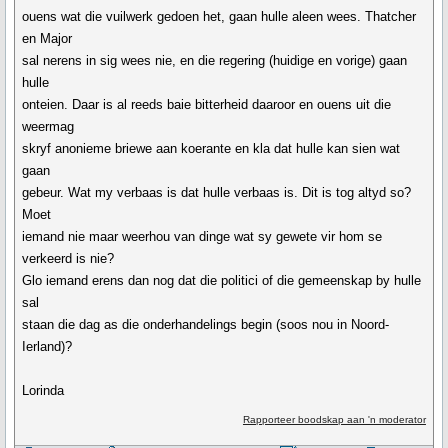
ouens wat die vuilwerk gedoen het, gaan hulle aleen wees. Thatcher
en Major
sal nerens in sig wees nie, en die regering (huidige en vorige) gaan
hulle
onteien. Daar is al reeds baie bitterheid daaroor en ouens uit die
weermag
skryf anonieme briewe aan koerante en kla dat hulle kan sien wat
gaan
gebeur. Wat my verbaas is dat hulle verbaas is. Dit is tog altyd so?
Moet
iemand nie maar weerhou van dinge wat sy gewete vir hom se
verkeerd is nie?
Glo iemand erens dan nog dat die politici of die gemeenskap by hulle
sal
staan die dag as die onderhandelings begin (soos nou in Noord-
Ierland)?
Lorinda
Rapporteer boodskap aan 'n moderator