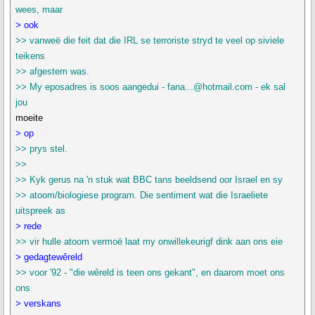
wees, maar
> ook
>> vanweë die feit dat die IRL se terroriste stryd te veel op siviele
teikens
>> afgestem was.
>> My eposadres is soos aangedui - fana...@hotmail.com - ek sal
jou
moeite
> op
>> prys stel.
>>
>> Kyk gerus na 'n stuk wat BBC tans beeldsend oor Israel en sy
>> atoom/biologiese program. Die sentiment wat die Israeliete
uitspreek as
> rede
>> vir hulle atoom vermoë laat my onwillekeurigf dink aan ons eie
> gedagtewêreld
>> voor '92 - "die wêreld is teen ons gekant", en daarom moet ons
ons
> verskans