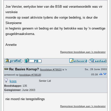
Joe Verster, eertydse leier van die BSB wat verantwoordelik was vir
verskeie
moorde op swart aktiviste tydens die vorige bedeling, is deur die
Skerpioene
in hegtenis geneem vir bedrog en dat hy betrokke was by 'n onwettige
gougeldmaakskema.
Annette
Rapporteer boodskap aan 'n moderator
Re: Basies Korrup?
Sa., 28 Junie 2003
[
boodskap #79820
is 'n
05:38
antwoord op
boodskap #79818
]
koos
Senior Lid
Boodskappe:
135
Geregistreer:
Junie 2003
nie moord nie teregstellings
Rapporteer boodskap aan 'n moderator