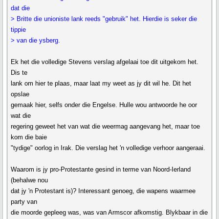
dat die
> Britte die unioniste lank reeds "gebruik" het. Hierdie is seker die
tippie
> van die ysberg.
Ek het die volledige Stevens verslag afgelaai toe dit uitgekom het.
Dis te
lank om hier te plaas, maar laat my weet as jy dit wil he. Dit het
opslae
gemaak hier, selfs onder die Engelse. Hulle wou antwoorde he oor
wat die
regering geweet het van wat die weermag aangevang het, maar toe
kom die baie
"tydige" oorlog in Irak. Die verslag het 'n volledige verhoor aangeraai.
Waarom is jy pro-Protestante gesind in terme van Noord-Ierland
(behalwe nou
dat jy 'n Protestant is)? Interessant genoeg, die wapens waarmee
party van
die moorde gepleeg was, was van Armscor afkomstig. Blykbaar in die