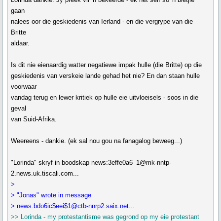
gaan
nalees oor die geskiedenis van Ierland - en die vergrype van die
Britte
aldaar.
Is dit nie eienaardig watter negatiewe impak hulle (die Britte) op die
geskiedenis van verskeie lande gehad het nie? En dan staan hulle
voorwaar
vandag terug en lewer kritiek op hulle eie uitvloeisels - soos in die
geval
van Suid-Afrika.
Weereens - dankie. (ek sal nou gou na fanagalog beweeg...)
"Lorinda" skryf in boodskap news:3effe0a6_1@mk-nntp-
2.news.uk.tiscali.com...
>
> "Jonas" wrote in message
> news:bdo6ic$eei$1@ctb-nnrp2.saix.net...
>> Lorinda - my protestantisme was gegrond op my eie protestant