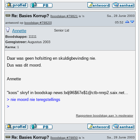
Re: Basies Korrup?
Sa., 28 Junie 2003
[
boodskap #79821
is 'n
05:52
antwoord op
boodskap #79820
]
Annette
Senior Lid
Boodskappe:
11111
Geregistreer:
Augustus 2003
Karma:
1
Daar was geen hofsitting en skuldigbevinding nie.
Dus was dit moord.
Annette
"koos" skryf in boodskap news:bdj9l6$67e$1@ctb-nnrp2.saix.net...
> nie moord nie teregstellings
>
Rapporteer boodskap aan 'n moderator
Re: Basies Korrup?
Sa., 28 Junie 2003
[
boodskap #79850
is 'n