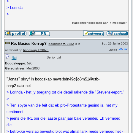
>
> Lorinda
>
Rapporteer boodskap aan 'n moderator
Re: Basies Korrup?
So., 29 Junie 2003
[
boodskap #79882
is 'n
20:45
antwoord op
boodskap #79878
]
Raj
Senior Lid
Boodskappe:
590
Geregistreer:
Mei 2003
"Jonas" skryf in boodskap news:bdn49o$p3m$1@ctb-
nnrp2.saix.net...
> Lorinda - het jy toegang tot die detail rakende die "Stevens-report."
>
> Ten spyte van die feit dat ek pro-Protestante gesind is, het my
sentiment
> jeens die IRL oor die laaste paar jaar baie verander. Ek vermoed
die
> betrokke verslag bevestig blot wat almal lank reeds vermoed het -