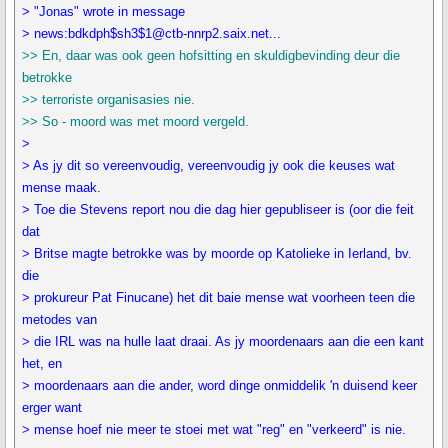
> "Jonas" wrote in message
> news:bdkdph$sh3$1@ctb-nnrp2.saix.net...
>> En, daar was ook geen hofsitting en skuldigbevinding deur die
betrokke
>> terroriste organisasies nie.
>> So - moord was met moord vergeld.
>
> As jy dit so vereenvoudig, vereenvoudig jy ook die keuses wat
mense maak.
> Toe die Stevens report nou die dag hier gepubliseer is (oor die feit
dat
> Britse magte betrokke was by moorde op Katolieke in Ierland, bv.
die
> prokureur Pat Finucane) het dit baie mense wat voorheen teen die
metodes van
> die IRL was na hulle laat draai. As jy moordenaars aan die een kant
het, en
> moordenaars aan die ander, word dinge onmiddelik 'n duisend keer
erger want
> mense hoef nie meer te stoei met wat "reg" en "verkeerd" is nie.