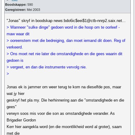
Boodskappe:
590
Geregistreer:
Mei 2003
"Jonas" skryf in boodskap news:bdo6ic$eei$1@ctb-nnrp2.saix.net...
> Wanneer "sulke dinge" gedoen word in die hoop om te oorleef -
maw waar dit
> ooreenstem met die bedreiging, dan moet iemand dit doen. Reg of
verkeerd.
> Ons moet net nie later die omstandighede en die gees waarin dit
gedoen is
> vergeet, en dan die instrumente vervolg nie.
>
Jonas ek is jammer om weer terug te kom na dieselfde pos, maar
wat jy hier
geskryf het pla my. Die herhinnering aan die "omstandighede en die
gees"
verwyn soos mis voor die son as omstandighede verander. As
Brigadier Gordon
Kerr hier aangekla word (en die moontlikheid word al groter), saam
met die