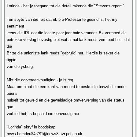
Lorinda - het jy toegang tot die detail rakende die "Stevens-report."
Ten spyte van die feit dat ek pro-Protestante gesind is, het my
sentiment
jeens die IRL oor die laaste paar jaar baie verander. Ek vermoed die
betrokke verslag bevestig blot wat almal lank reeds vermoed het - dat
die
Britte die unioniste lank reeds "gebruik" het. Hierdie is seker die
tippie
van die ysberg.
Mbt die oorvereenvoudiging - jy is reg.
Maar om bloot die een kant van moord te beskuldig terwyl die ander
ouens
hulself tot geweld en die geweldadige omverwerping van die status
quo
verbind het, is bepaald nie eenvoudig nie.
"Lorinda" skryf in boodskap
news:bdmdcu$4r7$1@news8.svr.pol.co.uk...