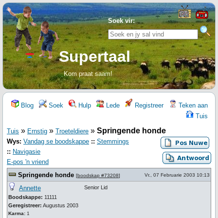
Soek vir:
Supertaal
Kom praat saam!
Blog
Soek
Hulp
Lede
Registreer
Teken aan
Tuis
»
»
»
Springende honde
Tuis
Ernstig
Troeteldiere
Wys:
Vandag se boodskappe
::
Stemmings
::
Navigasie
E-pos 'n vriend
Springende honde
Vr., 07 Februarie 2003 10:13
[
boodskap #73208
]
Annette
Senior Lid
Boodskappe:
11111
Geregistreer:
Augustus 2003
Karma:
1