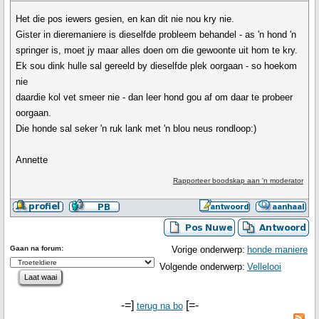
Het die pos iewers gesien, en kan dit nie nou kry nie.
Gister in dieremaniere is dieselfde probleem behandel - as 'n hond 'n
springer is, moet jy maar alles doen om die gewoonte uit hom te kry.
Ek sou dink hulle sal gereeld by dieselfde plek oorgaan - so hoekom
nie
daardie kol vet smeer nie - dan leer hond gou af om daar te probeer
oorgaan.
Die honde sal seker 'n ruk lank met 'n blou neus rondloop:)
Annette
Rapporteer boodskap aan 'n moderator
Gaan na forum:
Vorige onderwerp:
honde maniere
Volgende onderwerp:
Vellelooi
-=]
[=-
terug na bo