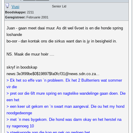
Vusi
Senior Lid
Boodskappe:
2211
Geregistreer:
Februarie 2001
Juan - gaan meet daai muur. As dit wel 6voet is en die honde spring
loshande
bo-oor - dan kontak ons die sirkus want dan is jy in besigheid in.
NS. Maak die muur hoër ....
skryf in boodskap
news:3e3f99be$0$19897$fa0fcf31@news.sdn.co.za...
> Ek het so effe van `n probleem. Ek het 2 Bullterriers wat sommer
vir die
> pret oor die 6ft mure spring en nagtelike wandelinge gaan doen. Die
een het
> een keer uit gekom en `n swart man aangeval. Die ou het my hond
noodgedwonge
> met `n mes bygekom. Die hond was darm okay en het herstel na
sy nagenoeg 10
> steekwonde aan die kop en nek op gedoen het.