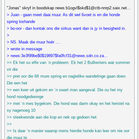
"Jonas" skryf in boodskap news:b1ogvl$skd$1@ctb-nnrp2.saix.net...
> Juan - gaan meet daai muur. As dit wel 6voet is en die honde
spring loshande
> bo-oor - dan kontak ons die sirkus want dan is jy in besigheid in.
>
> NS. Maak die muur hoër ....
> wrote in message
> news:3e3f99be$0$19897$fa0fcf31@news.sdn.co.za...
>> Ek het so effe van `n probleem. Ek het 2 Bullterriers wat sommer
vir die
>> pret oor die 6ft mure spring en nagtelike wandelinge gaan doen.
Die een het
>> een keer uit gekom en `n swart man aangeval. Die ou het my
hond noodgedwonge
>> met `n mes bygekom. Die hond was darm okay en het herstel na
sy nagenoeg 10
>> steekwonde aan die kop en nek op gedoen het.
>>
>> Is daar `n manier waarop mens hierdie honde kan leer om nie oor
die muur te