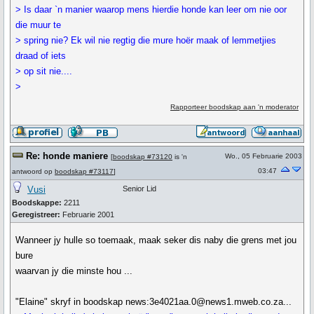
> Is daar `n manier waarop mens hierdie honde kan leer om nie oor
die muur te
> spring nie? Ek wil nie regtig die mure hoër maak of lemmetjies
draad of iets
> op sit nie....
>
Rapporteer boodskap aan 'n moderator
Re: honde maniere
Wo., 05 Februarie 2003
[
boodskap #73120
is 'n
03:47
antwoord op
boodskap #73117
]
Vusi
Senior Lid
Boodskappe:
2211
Geregistreer:
Februarie 2001
Wanneer jy hulle so toemaak, maak seker dis naby die grens met jou
bure
waarvan jy die minste hou ...
"Elaine" skryf in boodskap news:3e4021aa.0@news1.mweb.co.za...