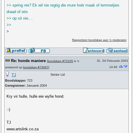
>> spring nie? Ek wil nie regtig die mure hoër maak of lemmetjies
draad of iets
>> op sit nie....
>>
>
Rapporteer boodskap aan 'n moderator
Re: honde maniere
Di., 04 Februarie 2003
[
boodskap #73105
is 'n
14:49
antwoord op
boodskap #73097
]
TJ
Senior Lid
Boodskappe:
723
Geregistreer:
Januarie 2004
Kry vir hulle, hulle eie wyfie hond.
:-)
TJ
www.artslink.co.za