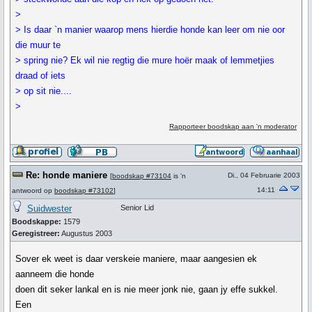
>
> Is daar `n manier waarop mens hierdie honde kan leer om nie oor
die muur te
> spring nie? Ek wil nie regtig die mure hoër maak of lemmetjies
draad of iets
> op sit nie....
>
Rapporteer boodskap aan 'n moderator
Re: honde maniere
Di., 04 Februarie 2003
[
boodskap #73104
is 'n
14:11
antwoord op
boodskap #73102
]
Suidwester
Senior Lid
Boodskappe:
1579
Geregistreer:
Augustus 2003
Sover ek weet is daar verskeie maniere, maar aangesien ek
aanneem die honde
doen dit seker lankal en is nie meer jonk nie, gaan jy effe sukkel.
Een