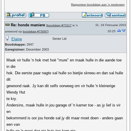
Rapporteer boodskap aan 'n moderator
Re: honde maniere
Di., 04 Februarie 2003
[
boodskap #73117
is 'n
20:25
antwoord op
boodskap #73097
]
Elaine
Senior Lid
Boodskappe:
2947
Geregistreer:
Desember 2003
Maak vir hulle 'n hok met hoë "mure" en maak hulle in die aande toe
in die
hok. Die eerste paar nagte sal hulle so bietjie skreeu en dan sal hulle
dit
gewoond raak. Jy kan dit selfs oorweeg om vir hulle 'n kleinerige
Wendy Hut
te kry.
Andersins, maak hulle in jou garage of 'n kamer toe - as jy lief is vir
en
bekommerd is oor jou honde sal jy dit maar moet doen - anders gaan
een van
hulle op 'n mooi dag nie huis toe kom nie.