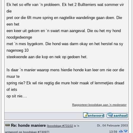
Ek het so effe van `n probleem. Ek het 2 Bullterriers wat sommer vir
die
pret oor die 6ft mure spring en nagtelike wandelinge gaan doen. Die
een het
een keer uit gekom en `n swart man aangeval. Die ou het my hond
noodgedwonge
met `n mes bygekom. Die hond was darm okay en het herstel na sy
nagenoeg 10
steekwonde aan die kop en nek op gedoen het.
Is daar `n manier waarop mens hierdie honde kan leer om nie oor die
muur te
spring nie? Ek wil nie regtig die mure hoër maak of lemmetjies draad
of iets
op sit nie....
Rapporteer boodskap aan 'n moderator
Re: honde maniere
Di., 04 Februarie 2003
[
boodskap #73102
is 'n
13:59
antwoord op
boodskap #73097
]