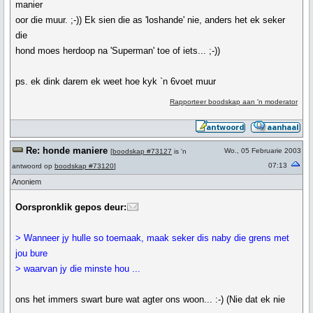
manier
oor die muur. ;-)) Ek sien die as 'loshande' nie, anders het ek seker
die
hond moes herdoop na 'Superman' toe of iets... ;-))
ps. ek dink darem ek weet hoe kyk `n 6voet muur
Rapporteer boodskap aan 'n moderator
Re: honde maniere
Wo., 05 Februarie 2003
[
boodskap #73127
is 'n
07:13
antwoord op
boodskap #73120
]
Anoniem
Oorspronklik gepos deur:
> Wanneer jy hulle so toemaak, maak seker dis naby die grens met
jou bure
> waarvan jy die minste hou ...
ons het immers swart bure wat agter ons woon... :-) (Nie dat ek nie