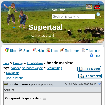
Soek vir:
Supertaal
Kom praat saam!
Blog
Soek
Hulp
Lede
Registreer
Teken aan
Tuis
»
»
»
honde maniere
Tuis
Ernstig
Troeteldiere
Wys:
Vandag se boodskappe
::
Stemmings
::
Navigasie
E-pos 'n vriend
honde maniere
Di., 04 Februarie 2003 10:46
[
boodskap #73097
]
Anoniem
Oorspronklik gepos deur: