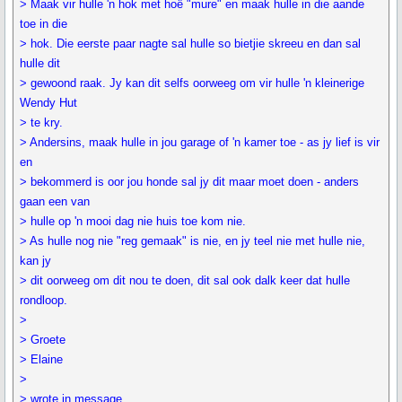
> Maak vir hulle 'n hok met hoë "mure" en maak hulle in die aande
toe in die
> hok. Die eerste paar nagte sal hulle so bietjie skreeu en dan sal
hulle dit
> gewoond raak. Jy kan dit selfs oorweeg om vir hulle 'n kleinerige
Wendy Hut
> te kry.
> Andersins, maak hulle in jou garage of 'n kamer toe - as jy lief is vir
en
> bekommerd is oor jou honde sal jy dit maar moet doen - anders
gaan een van
> hulle op 'n mooi dag nie huis toe kom nie.
> As hulle nog nie "reg gemaak" is nie, en jy teel nie met hulle nie,
kan jy
> dit oorweeg om dit nou te doen, dit sal ook dalk keer dat hulle
rondloop.
>
> Groete
> Elaine
>
> wrote in message