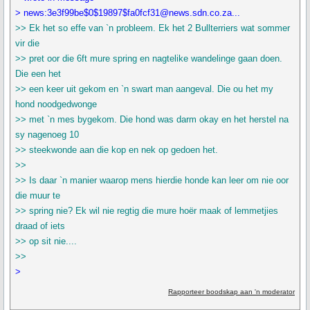
> news:3e3f99be$0$19897$fa0fcf31@news.sdn.co.za...
>> Ek het so effe van `n probleem. Ek het 2 Bullterriers wat sommer
vir die
>> pret oor die 6ft mure spring en nagtelike wandelinge gaan doen.
Die een het
>> een keer uit gekom en `n swart man aangeval. Die ou het my
hond noodgedwonge
>> met `n mes bygekom. Die hond was darm okay en het herstel na
sy nagenoeg 10
>> steekwonde aan die kop en nek op gedoen het.
>>
>> Is daar `n manier waarop mens hierdie honde kan leer om nie oor
die muur te
>> spring nie? Ek wil nie regtig die mure hoër maak of lemmetjies
draad of iets
>> op sit nie....
>>
>
Rapporteer boodskap aan 'n moderator