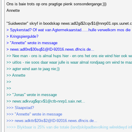
Ons is baie trots op ons pragtige pienk sonsondergange;)))
Annette
"Suidwester" skryf in boodskap news:adl2gi$2cqv$1@nnrp01.ops.uunet.co
> Spykerstad? Of wat van Agtermekaarstad......hulle verwelkom mos die
> Kringspiergulde?
> "Annette" wrote in message
> news:adl0re$30sq$1@ID-92016.news.dfncis.de...
>> Nee man - ons is almal hups hier - en ons het ons eie wind hier ook w
>> uitlos - nie soos daar waar julle is waar almal rondjaag om wind te m
>> agter wind aan te jaag nie;))
>> Annette
>>
>>
>> "Jonas" wrote in message
>> news:adkvug$qcv$1@ctb-nnrp1.saix.net...
>>> Slaapstad?
>>> "Annette" wrote in message
>>> news:adkttr$20is$2@ID-92016.news.dfncis.de...
>>>> Blykbaar is 25% van die totale (land)skilpadbevolking wêreldwyd 