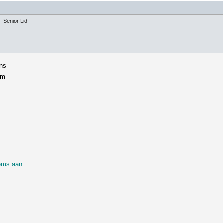
Senior Lid
ons
om
eems aan