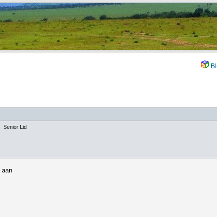
Bl
Senior Lid
s aan