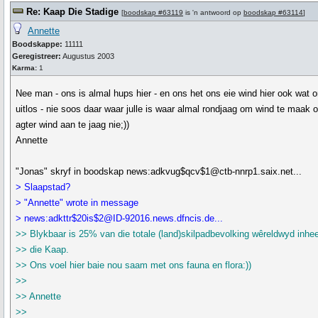
Re: Kaap Die Stadige
[
boodskap #63119
is 'n antwoord op
boodskap #63114
]
Annette
Boodskappe:
11111
Geregistreer:
Augustus 2003
Karma:
1
Nee man - ons is almal hups hier - en ons het ons eie wind hier ook wat 
uitlos - nie soos daar waar julle is waar almal rondjaag om wind te maak 
agter wind aan te jaag nie;))
Annette
"Jonas" skryf in boodskap news:adkvug$qcv$1@ctb-nnrp1.saix.net...
> Slaapstad?
> "Annette" wrote in message
> news:adkttr$20is$2@ID-92016.news.dfncis.de...
>> Blykbaar is 25% van die totale (land)skilpadbevolking wêreldwyd inh
>> die Kaap.
>> Ons voel hier baie nou saam met ons fauna en flora:))
>>
>> Annette
>>