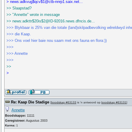
> news:adkvug$qcv$1@ctb-nnrp1.saix.net...
>> Slaapstad?
>> "Annette" wrote in message
>> news:adkttr$20is$2@ID-92016.news.dfncis.de...
>>> Blykbaar is 25% van die totale (land)skilpadbevolking wêreldwyd in
>>> die Kaap.
>>> Ons voel hier baie nou saam met ons fauna en flora:))
>>>
>>> Annette
>>>
>>
>
Re: Kaap Die Stadige
[
boodskap #63133
is 'n antwoord op
boodskap #63131
]
Annette
Boodskappe:
11111
Geregistreer:
Augustus 2003
Karma:
1