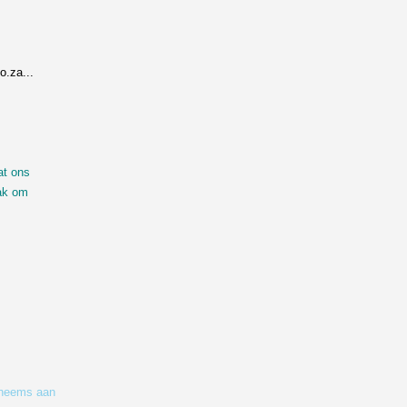
.za...
at ons
aak om
inheems aan