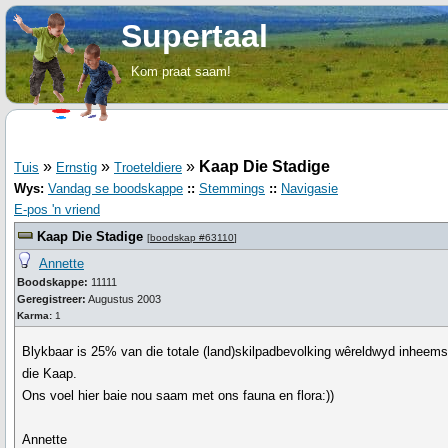
Supertaal
Kom praat saam!
»
»
»
Kaap Die Stadige
Tuis
Ernstig
Troeteldiere
Wys:
Vandag se boodskappe
::
Stemmings
::
Navigasie
E-pos 'n vriend
Kaap Die Stadige
[
boodskap #63110
]
Annette
Boodskappe:
11111
Geregistreer:
Augustus 2003
Karma:
1
Blykbaar is 25% van die totale (land)skilpadbevolking wêreldwyd inheem
die Kaap.
Ons voel hier baie nou saam met ons fauna en flora:))
Annette