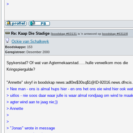
>
Re: Kaap Die Stadige
[
boodskap #63131
is 'n antwoord op
boodskap #63119
]
Ockie van Schalkwyk
Boodskappe:
153
Geregistreer:
Desember 2000
Spykerstad? Of wat van Agtermekaarstad......hulle verwelkom mos die
Kringspiergulde?
"Annette" skryf in boodskap news:adl0re$30sq$1@ID-92016.news.dfncis.
> Nee man - ons is almal hups hier - en ons het ons eie wind hier ook wa
> uitlos - nie soos daar waar julle is waar almal rondjaag om wind te maa
> agter wind aan te jaag nie;))
> Annette
>
>
> "Jonas" wrote in message