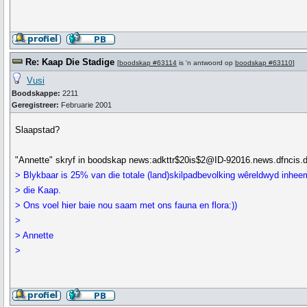
Re: Kaap Die Stadige
[
boodskap #63114
is 'n antwoord op
boodskap #63110
]
Vusi
Boodskappe:
2211
Geregistreer:
Februarie 2001
Slaapstad?
"Annette" skryf in boodskap news:adkttr$20is$2@ID-92016.news.dfncis.d
> Blykbaar is 25% van die totale (land)skilpadbevolking wêreldwyd inhe
> die Kaap.
> Ons voel hier baie nou saam met ons fauna en flora:))
>
> Annette
>