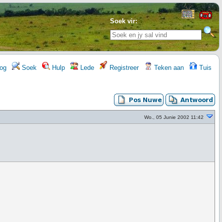
Soek vir:
og
Soek
Hulp
Lede
Registreer
Teken aan
Tuis
Wo., 05 Junie 2002 11:42