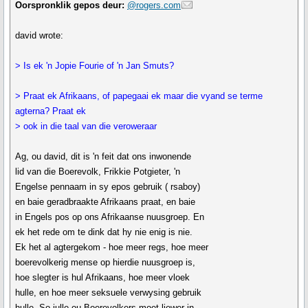
Oorspronklik gepos deur:
@rogers.com
david wrote:
> Is ek 'n Jopie Fourie of 'n Jan Smuts?
> Praat ek Afrikaans, of papegaai ek maar die vyand se terme
agterna? Praat ek
> ook in die taal van die veroweraar
Ag, ou david, dit is 'n feit dat ons inwonende
lid van die Boerevolk, Frikkie Potgieter, 'n
Engelse pennaam in sy epos gebruik ( rsaboy)
en baie geradbraakte Afrikaans praat, en baie
in Engels pos op ons Afrikaanse nuusgroep. En
ek het rede om te dink dat hy nie enig is nie.
Ek het al agtergekom - hoe meer regs, hoe meer
boerevolkerig mense op hierdie nuusgroep is,
hoe slegter is hul Afrikaans, hoe meer vloek
hulle, en hoe meer seksuele verwysing gebruik
hulle. So julle ou Boerevolkers moet liewer in