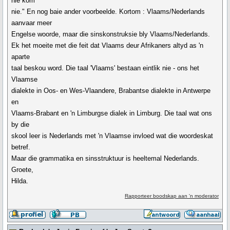
nie kom
nie." En nog baie ander voorbeelde. Kortom : Vlaams/Nederlands
aanvaar meer
Engelse woorde, maar die sinskonstruksie bly Vlaams/Nederlands.
Ek het moeite met die feit dat Vlaams deur Afrikaners altyd as 'n
aparte
taal beskou word. Die taal 'Vlaams' bestaan eintlik nie - ons het
Vlaamse
dialekte in Oos- en Wes-Vlaandere, Brabantse dialekte in Antwerpe
en
Vlaams-Brabant en 'n Limburgse dialek in Limburg. Die taal wat ons
by die
skool leer is Nederlands met 'n Vlaamse invloed wat die woordeskat
betref.
Maar die grammatika en sinsstruktuur is heeltemal Nederlands.
Groete,
Hilda.
Rapporteer boodskap aan 'n moderator