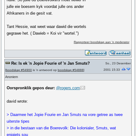
julle eie boesem kyk voordat julle ons ander
Afrikaners in die gesit vat.
Tant Hessie, wat weet waar dawid die wortels
gegrawe het. ( Dawieb = Koi vir "wortel.")
Rapporteer boodskap aan 'n moderator
Re: Is ek 'n Jopie Fourie of 'n Jan Smuts?
So., 23 Desember
2001 15:33
[
boodskap #54900
is 'n antwoord op
boodskap #54888
]
Anoniem
Oorspronklik gepos deur:
@rogers.com
david wrote:
> Daarmee het Jopie Fourie en Jan Smuts na vore getree as twee
uiterste tipes
> in die bestaan van die Boerevolk: Die kolonialer, Smuts, wat
enigiets sou