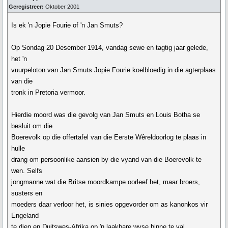
Geregistreer:
Oktober 2001
Is ek 'n Jopie Fourie of 'n Jan Smuts?
Op Sondag 20 Desember 1914, vandag sewe en tagtig jaar gelede,
het 'n
vuurpeloton van Jan Smuts Jopie Fourie koelbloedig in die agterplaas
van die
tronk in Pretoria vermoor.
Hierdie moord was die gevolg van Jan Smuts en Louis Botha se
besluit om die
Boerevolk op die offertafel van die Eerste Wêreldoorlog te plaas in
hulle
drang om persoonlike aansien by die vyand van die Boerevolk te
wen. Selfs
jongmanne wat die Britse moordkampe oorleef het, maar broers,
susters en
moeders daar verloor het, is sinies opgevorder om as kanonkos vir
Engeland
te dien en Duitswes-Afrika op 'n laakbare wyse binne te val.