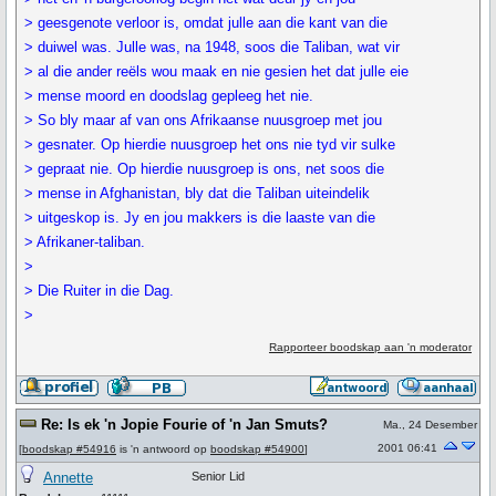
> geesgenote verloor is, omdat julle aan die kant van die
> duiwel was. Julle was, na 1948, soos die Taliban, wat vir
> al die ander reëls wou maak en nie gesien het dat julle eie
> mense moord en doodslag gepleeg het nie.
> So bly maar af van ons Afrikaanse nuusgroep met jou
> gesnater. Op hierdie nuusgroep het ons nie tyd vir sulke
> gepraat nie. Op hierdie nuusgroep is ons, net soos die
> mense in Afghanistan, bly dat die Taliban uiteindelik
> uitgeskop is. Jy en jou makkers is die laaste van die
> Afrikaner-taliban.
>
> Die Ruiter in die Dag.
>
Rapporteer boodskap aan 'n moderator
Re: Is ek 'n Jopie Fourie of 'n Jan Smuts?
Ma., 24 Desember
2001 06:41
[
boodskap #54916
is 'n antwoord op
boodskap #54900
]
Annette
Senior Lid