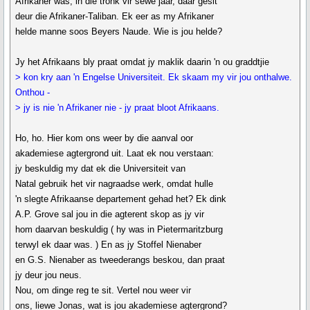
Afrikaner was, in die tronk vir sewe jaar, daar gesit
deur die Afrikaner-Taliban. Ek eer as my Afrikaner
helde manne soos Beyers Naude. Wie is jou helde?
Jy het Afrikaans bly praat omdat jy maklik daarin 'n ou graddtjie
> kon kry aan 'n Engelse Universiteit. Ek skaam my vir jou onthalwe.
Onthou -
> jy is nie 'n Afrikaner nie - jy praat bloot Afrikaans.
Ho, ho. Hier kom ons weer by die aanval oor
akademiese agtergrond uit. Laat ek nou verstaan:
jy beskuldig my dat ek die Universiteit van
Natal gebruik het vir nagraadse werk, omdat hulle
'n slegte Afrikaanse departement gehad het? Ek dink
A.P. Grove sal jou in die agterent skop as jy vir
hom daarvan beskuldig ( hy was in Pietermaritzburg
terwyl ek daar was. ) En as jy Stoffel Nienaber
en G.S. Nienaber as tweederangs beskou, dan praat
jy deur jou neus.
Nou, om dinge reg te sit. Vertel nou weer vir
ons, liewe Jonas, wat is jou akademiese agtergrond?