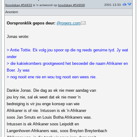
2001 13:33
[
boodskap #54933
is 'n antwoord op
boodskap #54909
]
Anoniem
Oorspronklik gepos deur:
@rogers.com
Jonas wrote:
> Antie Tottie. Ek volg jou spoor op die ng reeds geruime tyd. Jy wat
onder
> die kakiekombers grootgeword het besoedel die naam Afrikaner en
Boer. Jy was
> nog nooit ene nie en wou tog nooit een wees nie.
Dankie Jonas. Die dag as ek nie meer aandag van
jou kry nie, sal ek weet dat ek nie meer 'n
bedreiging is vir jou enge konsep van wie
Afrikaner is of nie. Intussen is ek 'n Afrikaner
soos Jan Smuts en Louis Botha Afrikaners was.
Intussen is ek Afrikaner soos Leipoldt en
Langenhoven Afrikaners was, soos Breyten Breytenbach