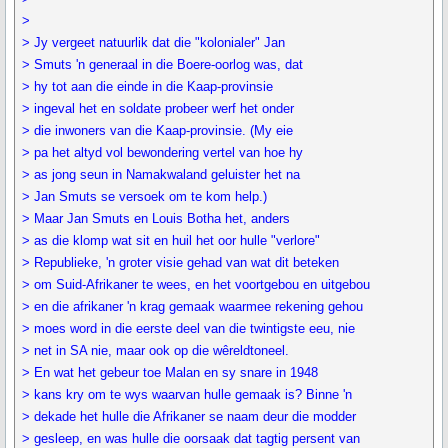
>
> Jy vergeet natuurlik dat die "kolonialer" Jan
> Smuts 'n generaal in die Boere-oorlog was, dat
> hy tot aan die einde in die Kaap-provinsie
> ingeval het en soldate probeer werf het onder
> die inwoners van die Kaap-provinsie. (My eie
> pa het altyd vol bewondering vertel van hoe hy
> as jong seun in Namakwaland geluister het na
> Jan Smuts se versoek om te kom help.)
> Maar Jan Smuts en Louis Botha het, anders
> as die klomp wat sit en huil het oor hulle "verlore"
> Republieke, 'n groter visie gehad van wat dit beteken
> om Suid-Afrikaner te wees, en het voortgebou en uitgebou
> en die afrikaner 'n krag gemaak waarmee rekening gehou
> moes word in die eerste deel van die twintigste eeu, nie
> net in SA nie, maar ook op die wêreldtoneel.
> En wat het gebeur toe Malan en sy snare in 1948
> kans kry om te wys waarvan hulle gemaak is? Binne 'n
> dekade het hulle die Afrikaner se naam deur die modder
> gesleep, en was hulle die oorsaak dat tagtig persent van