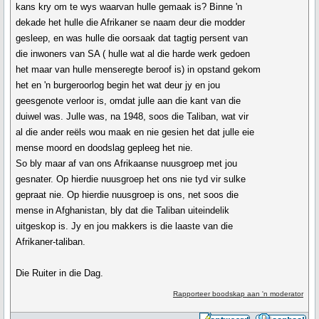
kans kry om te wys waarvan hulle gemaak is? Binne 'n
dekade het hulle die Afrikaner se naam deur die modder
gesleep, en was hulle die oorsaak dat tagtig persent van
die inwoners van SA ( hulle wat al die harde werk gedoen
het maar van hulle menseregte beroof is) in opstand gekom
het en 'n burgeroorlog begin het wat deur jy en jou
geesgenote verloor is, omdat julle aan die kant van die
duiwel was. Julle was, na 1948, soos die Taliban, wat vir
al die ander reëls wou maak en nie gesien het dat julle eie
mense moord en doodslag gepleeg het nie.
So bly maar af van ons Afrikaanse nuusgroep met jou
gesnater. Op hierdie nuusgroep het ons nie tyd vir sulke
gepraat nie. Op hierdie nuusgroep is ons, net soos die
mense in Afghanistan, bly dat die Taliban uiteindelik
uitgeskop is. Jy en jou makkers is die laaste van die
Afrikaner-taliban.
Die Ruiter in die Dag.
Rapporteer boodskap aan 'n moderator