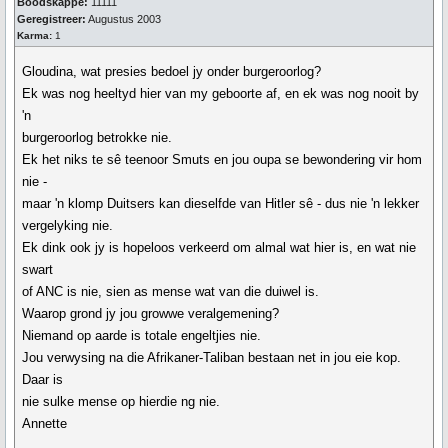
Boodskappe:
11111
Geregistreer:
Augustus 2003
Karma:
1
Gloudina, wat presies bedoel jy onder burgeroorlog?
Ek was nog heeltyd hier van my geboorte af, en ek was nog nooit by
'n
burgeroorlog betrokke nie.
Ek het niks te sê teenoor Smuts en jou oupa se bewondering vir hom
nie -
maar 'n klomp Duitsers kan dieselfde van Hitler sê - dus nie 'n lekker
vergelyking nie.
Ek dink ook jy is hopeloos verkeerd om almal wat hier is, en wat nie
swart
of ANC is nie, sien as mense wat van die duiwel is.
Waarop grond jy jou growwe veralgemening?
Niemand op aarde is totale engeltjies nie.
Jou verwysing na die Afrikaner-Taliban bestaan net in jou eie kop.
Daar is
nie sulke mense op hierdie ng nie.
Annette