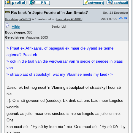
Re: Is ek 'n Jopie Fourie of 'n Jan Smuts?
So., 23 Desember
2001 07:29
[
boodskap #54889
is 'n antwoord op
boodskap #54888
]
Hilda
Senior Lid
Boodskappe:
383
Geregistreer:
Augustus 2003
> Praat ek Afrikaans, of papegaai ek maar die vyand se terme
agterna? Praat ek
> ook in die taal van die veroweraar van 'n siedie of seedee in plaas
van
> straalplaat of straalskyf, wat my Vlaamse neefs my bied? >
David, ek het nog nooit 'n Vlaming straalplaat of straalskyf hoor sê
nie
:-). Ons sê gewoon cd (seedee). Ek dink dat ons baie meer Engelse
woorde
gebruik as julle, maar ons sinsbou is nie so Engels as julle s'n nie.
Ons
kan nooit sê : "Hy sê hy kom nie." nie. Ons moet sê : "Hy sê DAT hy