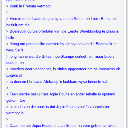
> tronk in Pretoria vermoor.
>
> Hierdie moord was die gevolg van Jan Smuts en Louis Botha se
besluit om die
> Boerevolk op die offertafel van die Eerste Wêreldoorlog te plaas in
hulle
> drang om persoonlike aansien by die vyand van die Boerevolk te
wen. Selfs
> jongmanne wat die Britse moordkampe oorleef het, maar broers,
susters en
> moeders daar verloor het, is sinies opgevorder om as kanonkos vir
Engeland
> te dien en Duitswes-Afrika op 'n laakbare wyse binne te val.
>
> Teen hierdie besluit het Jopie Fourie en ander rebelle in opstand
gekom. Die
> uiteinde van die saak is dat Jopie Fourie voor 'n vuurpeloton
vermoor is.
>
> Daarmee het Jopie Fourie en Jan Smuts na vore getree as twee