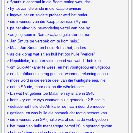
> Smuts 'n generaal in die Boere-oorlog was, dat
> hy tot aan die einde in die Kaap-provinsie
> ingeval het en soldate probeer werf het onder
> die inwoners van die Kaap-provinsie. (My eie
> pa het altyd vol bewondering vertel van hoe hy
> as jong seun in Namakwaland geluister het na
> Jan Smuts se versoek om te kom help.)
> Maar Jan Smuts en Louis Botha het, anders
> as die klomp wat sit en huil het oor hulle "verlore"
> Republieke, 'n groter visie gehad van wat dit beteken
> om Suid-Afrikaner te wees, en het voortgebou en uitgebou
> en die afrikaner 'n krag gemaak waarmee rekening gehou
> moes word in die eerste deel van die twintigste eeu, nie
> net in SA nie, maar ook op die wêreldtoneel.
> En wat het gebeur toe Malan en sy snare in 1948
> kans kry om te wys waarvan hulle gemaak is? Binne 'n
> dekade het hulle die Afrikaner se naam deur die modder
> gesleep, en was hulle die oorsaak dat tagtig persent van
> die inwoners van SA ( hulle wat al die harde werk gedoen
> het maar van hulle menseregte beroof is) in opstand gekom
> het en 'n burgeroorlog begin het wat deur jy en jou