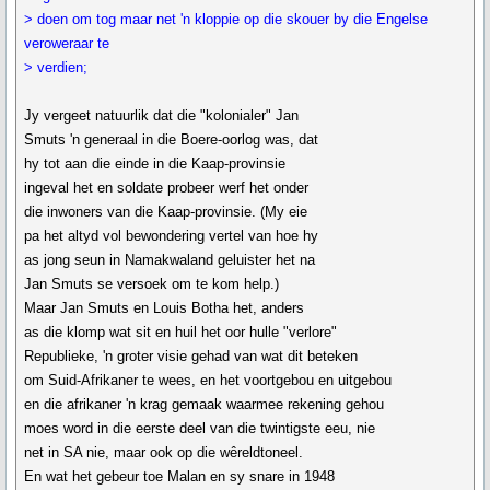
> doen om tog maar net 'n kloppie op die skouer by die Engelse
veroweraar te
> verdien;
Jy vergeet natuurlik dat die "kolonialer" Jan
Smuts 'n generaal in die Boere-oorlog was, dat
hy tot aan die einde in die Kaap-provinsie
ingeval het en soldate probeer werf het onder
die inwoners van die Kaap-provinsie. (My eie
pa het altyd vol bewondering vertel van hoe hy
as jong seun in Namakwaland geluister het na
Jan Smuts se versoek om te kom help.)
Maar Jan Smuts en Louis Botha het, anders
as die klomp wat sit en huil het oor hulle "verlore"
Republieke, 'n groter visie gehad van wat dit beteken
om Suid-Afrikaner te wees, en het voortgebou en uitgebou
en die afrikaner 'n krag gemaak waarmee rekening gehou
moes word in die eerste deel van die twintigste eeu, nie
net in SA nie, maar ook op die wêreldtoneel.
En wat het gebeur toe Malan en sy snare in 1948