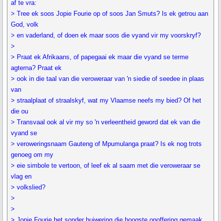
af te vra:
> Tree ek soos Jopie Fourie op of soos Jan Smuts? Is ek getrou aan
God, volk
> en vaderland, of doen ek maar soos die vyand vir my voorskryf?
>
> Praat ek Afrikaans, of papegaai ek maar die vyand se terme
agterna? Praat ek
> ook in die taal van die veroweraar van 'n siedie of seedee in plaas
van
> straalplaat of straalskyf, wat my Vlaamse neefs my bied? Of het
die ou
> Transvaal ook al vir my so 'n verleentheid geword dat ek van die
vyand se
> veroweringsnaam Gauteng of Mpumulanga praat? Is ek nog trots
genoeg om my
> eie simbole te vertoon, of leef ek al saam met die veroweraar se
vlag en
> volkslied?
>
>
> Jopie Fourie het sonder huiwering die hoogste opoffering gemaak.