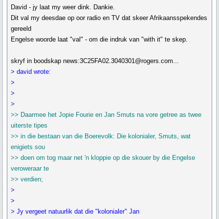
David - jy laat my weer dink. Dankie.
Dit val my deesdae op oor radio en TV dat skeer Afrikaansspekendes
gereeld
Engelse woorde laat "val" - om die indruk van "with it" te skep.
skryf in boodskap news:3C25FA02.3040301@rogers.com...
> david wrote:
>
>
>
>> Daarmee het Jopie Fourie en Jan Smuts na vore getree as twee
uiterste tipes
>> in die bestaan van die Boerevolk: Die kolonialer, Smuts, wat
enigiets sou
>> doen om tog maar net 'n kloppie op die skouer by die Engelse
veroweraar te
>> verdien;
>
>
> Jy vergeet natuurlik dat die "kolonialer" Jan