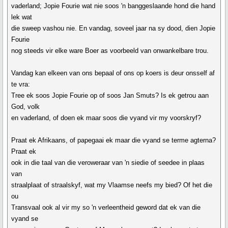
vaderland; Jopie Fourie wat nie soos 'n banggeslaande hond die hand
lek wat
die sweep vashou nie. En vandag, soveel jaar na sy dood, dien Jopie
Fourie
nog steeds vir elke ware Boer as voorbeeld van onwankelbare trou.
Vandag kan elkeen van ons bepaal of ons op koers is deur onsself af
te vra:
Tree ek soos Jopie Fourie op of soos Jan Smuts? Is ek getrou aan
God, volk
en vaderland, of doen ek maar soos die vyand vir my voorskryf?
Praat ek Afrikaans, of papegaai ek maar die vyand se terme agterna?
Praat ek
ook in die taal van die veroweraar van 'n siedie of seedee in plaas
van
straalplaat of straalskyf, wat my Vlaamse neefs my bied? Of het die
ou
Transvaal ook al vir my so 'n verleentheid geword dat ek van die
vyand se