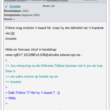
Annette
Senior Lid
Boodskappe:
11111
Geregistreer:
Augustus 2003
Karma:
1
Frikkie mag miskien 'n baard hê, maar hy dra definitief nie 'n kopdoek
nie;))))
Annette
Hilda en Gervaas skryf in boodskap
news:rgBV7.10128$Fe3.638@afrodite.telenet-ops.be...
>
>> Jou verwysing na die Afrikaner-Taliban bestaan net in jou eie kop.
Daar is
>> nie sulke mense op hierdie ng nie.
>> Annette
>
> Dalk Frikkie ?? Het hy 'n baard ? :-))
> Hilda.
>