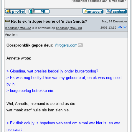
Rapporteer boodskap aan 'n moderator
Re: Is ek 'n Jopie Fourie of 'n Jan Smuts?
Ma., 24 Desember
2001 13:15
[
boodskap #54932
is 'n antwoord op
boodskap #54916
]
Anoniem
Oorspronklik gepos deur:
@rogers.com
Annette wrote:
> Gloudina, wat presies bedoel jy onder burgeroorlog?
> Ek was nog heeltyd hier van my geboorte af, en ek was nog nooit
by 'n
> burgeroorlog betrokke nie.
Wel, Annette, niemand is so blind as die
wat maak asof hulle nie kan sien nie.
> Ek dink ook jy is hopeloos verkeerd om almal wat hier is, en wat
nie swart