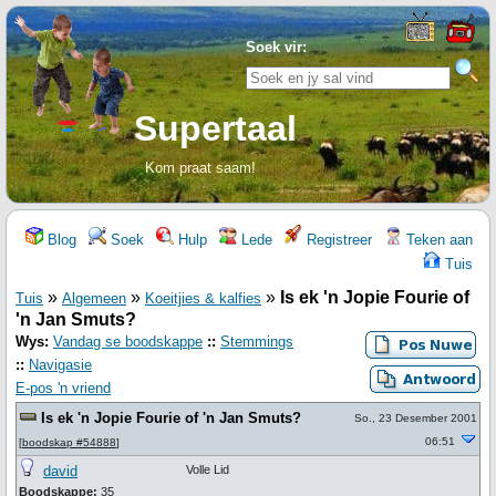
Soek vir:
Supertaal
Kom praat saam!
Blog
Soek
Hulp
Lede
Registreer
Teken aan
Tuis
»
»
»
Is ek 'n Jopie Fourie of
Tuis
Algemeen
Koeitjies & kalfies
'n Jan Smuts?
Wys:
Vandag se boodskappe
::
Stemmings
::
Navigasie
E-pos 'n vriend
Is ek 'n Jopie Fourie of 'n Jan Smuts?
So., 23 Desember 2001
06:51
[
boodskap #54888
]
david
Volle Lid
Boodskappe:
35