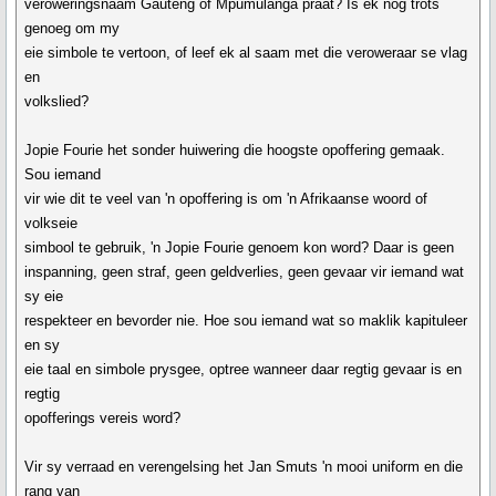
veroweringsnaam Gauteng of Mpumulanga praat? Is ek nog trots
genoeg om my
eie simbole te vertoon, of leef ek al saam met die veroweraar se vlag
en
volkslied?
Jopie Fourie het sonder huiwering die hoogste opoffering gemaak.
Sou iemand
vir wie dit te veel van 'n opoffering is om 'n Afrikaanse woord of
volkseie
simbool te gebruik, 'n Jopie Fourie genoem kon word? Daar is geen
inspanning, geen straf, geen geldverlies, geen gevaar vir iemand wat
sy eie
respekteer en bevorder nie. Hoe sou iemand wat so maklik kapituleer
en sy
eie taal en simbole prysgee, optree wanneer daar regtig gevaar is en
regtig
opofferings vereis word?
Vir sy verraad en verengelsing het Jan Smuts 'n mooi uniform en die
rang van