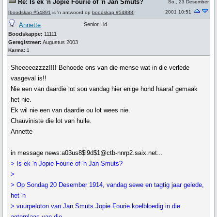
Re: Is ek 'n Jopie Fourie of 'n Jan Smuts?
So., 23 Desember
2001 10:51
[
boodskap #54891
is 'n antwoord op
boodskap #54888
]
Annette
Senior Lid
Boodskappe:
11111
Geregistreer:
Augustus 2003
Karma:
1
Sheeeeezzzz!!!! Behoede ons van die mense wat in die verlede
vasgeval is!!
Nie een van daardie lot sou vandag hier enige hond haaraf gemaak
het nie.
Ek wil nie een van daardie ou lot wees nie.
Chauviniste die lot van hulle.
Annette
in message news:a03us8$l9d$1@ctb-nnrp2.saix.net...
> Is ek 'n Jopie Fourie of 'n Jan Smuts?
>
> Op Sondag 20 Desember 1914, vandag sewe en tagtig jaar gelede,
het 'n
> vuurpeloton van Jan Smuts Jopie Fourie koelbloedig in die
agterplaas van die