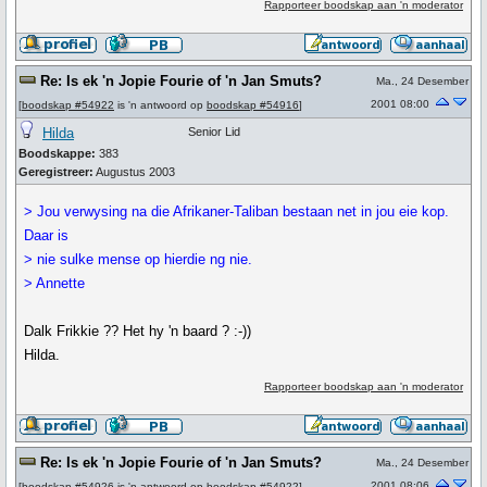
Rapporteer boodskap aan 'n moderator
Re: Is ek 'n Jopie Fourie of 'n Jan Smuts?
Ma., 24 Desember
2001 08:00
[
boodskap #54922
is 'n antwoord op
boodskap #54916
]
Hilda
Senior Lid
Boodskappe:
383
Geregistreer:
Augustus 2003
> Jou verwysing na die Afrikaner-Taliban bestaan net in jou eie kop.
Daar is
> nie sulke mense op hierdie ng nie.
> Annette
Dalk Frikkie ?? Het hy 'n baard ? :-))
Hilda.
Rapporteer boodskap aan 'n moderator
Re: Is ek 'n Jopie Fourie of 'n Jan Smuts?
Ma., 24 Desember
2001 08:06
[
boodskap #54926
is 'n antwoord op
boodskap #54922
]