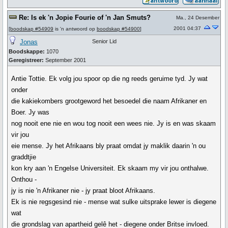
Re: Is ek 'n Jopie Fourie of 'n Jan Smuts?
Ma., 24 Desember
2001 04:37
[
boodskap #54909
is 'n antwoord op
boodskap #54900
]
Jonas
Senior Lid
Boodskappe:
1070
Geregistreer:
September 2001
Antie Tottie. Ek volg jou spoor op die ng reeds geruime tyd. Jy wat
onder
die kakiekombers grootgeword het besoedel die naam Afrikaner en
Boer. Jy was
nog nooit ene nie en wou tog nooit een wees nie. Jy is en was skaam
vir jou
eie mense. Jy het Afrikaans bly praat omdat jy maklik daarin 'n ou
graddtjie
kon kry aan 'n Engelse Universiteit. Ek skaam my vir jou onthalwe.
Onthou -
jy is nie 'n Afrikaner nie - jy praat bloot Afrikaans.
Ek is nie regsgesind nie - mense wat sulke uitsprake lewer is diegene
wat
die grondslag van apartheid gelê het - diegene onder Britse invloed.