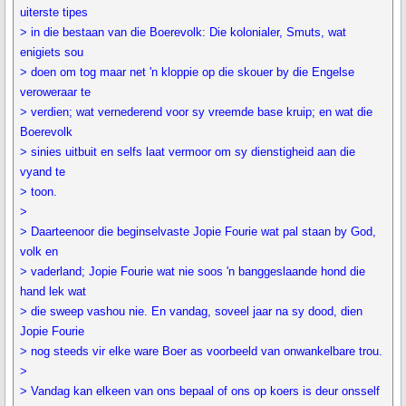
uiterste tipes
> in die bestaan van die Boerevolk: Die kolonialer, Smuts, wat
enigiets sou
> doen om tog maar net 'n kloppie op die skouer by die Engelse
veroweraar te
> verdien; wat vernederend voor sy vreemde base kruip; en wat die
Boerevolk
> sinies uitbuit en selfs laat vermoor om sy dienstigheid aan die
vyand te
> toon.
>
> Daarteenoor die beginselvaste Jopie Fourie wat pal staan by God,
volk en
> vaderland; Jopie Fourie wat nie soos 'n banggeslaande hond die
hand lek wat
> die sweep vashou nie. En vandag, soveel jaar na sy dood, dien
Jopie Fourie
> nog steeds vir elke ware Boer as voorbeeld van onwankelbare trou.
>
> Vandag kan elkeen van ons bepaal of ons op koers is deur onsself