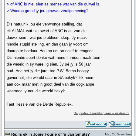
> of ANC is nie, sien as mense wat van die duiwel is.
> Waarop grond jy jou growwe veralgemening?
Dis natuurlik jou eie verwronge stelling, dat
ek ALMAL wat nie swart of ANC is as van die
duiwel sien , wat jou probleem skep. Jy maak
hierdie stupid stelling, en dan gaan jy voort om
daarop te borduur. Hou op om so naief te reageer.
Dis hierdie soort denke wat mens immuun maak teen
die wereld in sy ware lig sien. Jy sê jy is 50 jaar
oud. Hoe het jy die jare, toe P.W. Botha hoogty
gevier het, die wêreld daar in SA bekyk? Ek neem
aan ook maar met 'n groot deel van die oogklappe
waarmee jy nou die wereld bekyk.
Tant Hessie van die Derde Republiek.
Rapporteer boodskap aan 'n moderator
Re: Is ek 'n Jopie Fourie of 'n Jan Smuts?
Ma., 24 Desember