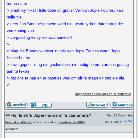
terme na te
> praat kry niks! Hulle doen dit gratis! Ver van Jopie Fouries, kan
hulle nie
> eers Jan Smutse genoem word nie, want hy kon darem nog die
verskoning van
> vergoeding vir sy verraad aanvoor!
>
> Mag die Boerevolk weer 'n volk van Jopie Fouries word! Jopie
Fourie het sy
> lewe gegee - mag die geskiedenis nie nodig hê om van ons geslag
aan te teken
> dat ons te pap en te pateties was om uit te staan vir ons eie nie.
>
Rapporteer boodskap aan 'n moderator
Re: Is ek 'n Jopie Fourie of 'n Jan Smuts?
So., 23 Desember
2001 14:16
[
boodskap #54898
is 'n antwoord op
boodskap #54888
]
Anoniem