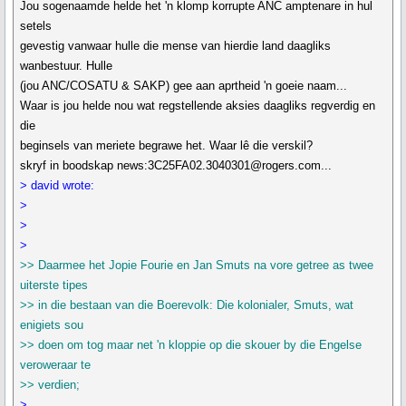
Jou sogenaamde helde het 'n klomp korrupte ANC amptenare in hul
setels
gevestig vanwaar hulle die mense van hierdie land daagliks
wanbestuur. Hulle
(jou ANC/COSATU & SAKP) gee aan aprtheid 'n goeie naam...
Waar is jou helde nou wat regstellende aksies daagliks regverdig en
die
beginsels van meriete begrawe het. Waar lê die verskil?
skryf in boodskap news:3C25FA02.3040301@rogers.com...
> david wrote:
>
>
>
>> Daarmee het Jopie Fourie en Jan Smuts na vore getree as twee
uiterste tipes
>> in die bestaan van die Boerevolk: Die kolonialer, Smuts, wat
enigiets sou
>> doen om tog maar net 'n kloppie op die skouer by die Engelse
veroweraar te
>> verdien;
>