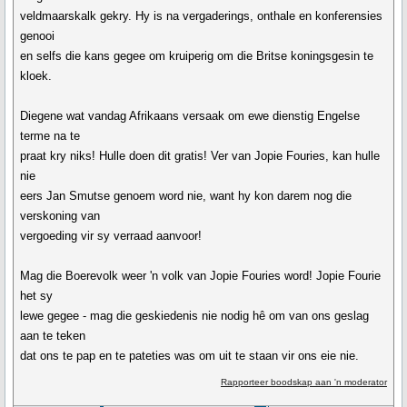
veldmaarskalk gekry. Hy is na vergaderings, onthale en konferensies
genooi
en selfs die kans gegee om kruiperig om die Britse koningsgesin te
kloek.
Diegene wat vandag Afrikaans versaak om ewe dienstig Engelse
terme na te
praat kry niks! Hulle doen dit gratis! Ver van Jopie Fouries, kan hulle
nie
eers Jan Smutse genoem word nie, want hy kon darem nog die
verskoning van
vergoeding vir sy verraad aanvoor!
Mag die Boerevolk weer 'n volk van Jopie Fouries word! Jopie Fourie
het sy
lewe gegee - mag die geskiedenis nie nodig hê om van ons geslag
aan te teken
dat ons te pap en te pateties was om uit te staan vir ons eie nie.
Rapporteer boodskap aan 'n moderator