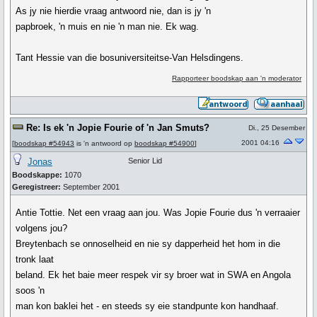
As jy nie hierdie vraag antwoord nie, dan is jy 'n
papbroek, 'n muis en nie 'n man nie. Ek wag.
Tant Hessie van die bosuniversiteitse-Van Helsdingens.
Rapporteer boodskap aan 'n moderator
Re: Is ek 'n Jopie Fourie of 'n Jan Smuts?
Di., 25 Desember
2001 04:16
[
boodskap #54943
is 'n antwoord op
boodskap #54900
]
Jonas
Senior Lid
Boodskappe:
1070
Geregistreer:
September 2001
Antie Tottie. Net een vraag aan jou. Was Jopie Fourie dus 'n verraaier
volgens jou?
Breytenbach se onnoselheid en nie sy dapperheid het hom in die
tronk laat
beland. Ek het baie meer respek vir sy broer wat in SWA en Angola
soos 'n
man kon baklei het - en steeds sy eie standpunte kon handhaaf.