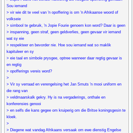
Sou iemand
> vir wie dit te veel van 'n opoffering is om 'n Afrikaanse woord of
volkseie
> simbool te gebruik, 'n Jopie Fourie genoem kon word? Daar is geen
> inspanning, geen straf, geen geldverlies, geen gevaar vir iemand
wat sy eie
> respekteer en bevorder nie. Hoe sou iemand wat so maklik
kapituleer en sy
> eie taal en simbole prysgee, optree wanneer daar regtig gevaar is
en regtig
> opofferings vereis word?
>
> Vir sy verraad en verengelsing het Jan Smuts 'n mooi uniform en
die rang van
> veldmaarskalk gekry. Hy is na vergaderings, onthale en
konferensies genooi
> en selfs die kans gegee om kruiperig om die Britse koningsgesin te
kloek.
>
> Diegene wat vandag Afrikaans versaak om ewe dienstig Engelse