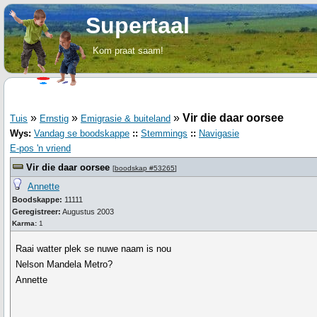
Supertaal
Kom praat saam!
»
»
»
Vir die daar oorsee
Tuis
Ernstig
Emigrasie & buiteland
Wys:
Vandag se boodskappe
::
Stemmings
::
Navigasie
E-pos 'n vriend
Vir die daar oorsee
[
boodskap #53265
]
Annette
Boodskappe:
11111
Geregistreer:
Augustus 2003
Karma:
1
Raai watter plek se nuwe naam is nou
Nelson Mandela Metro?
Annette