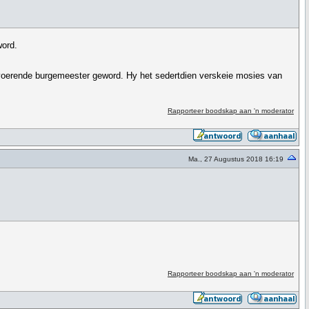
ord.
uitvoerende burgemeester geword. Hy het sedertdien verskeie mosies van
Rapporteer boodskap aan 'n moderator
Ma., 27 Augustus 2018 16:19
Rapporteer boodskap aan 'n moderator