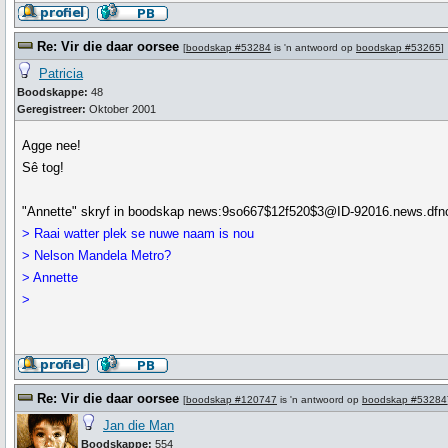
Re: Vir die daar oorsee
[
boodskap #53284
is 'n antwoord op
boodskap #53265
]
Patricia
Boodskappe:
48
Geregistreer:
Oktober 2001
Agge nee!
Sê tog!
"Annette" skryf in boodskap news:9so667$12f520$3@ID-92016.news.dfnc
> Raai watter plek se nuwe naam is nou
> Nelson Mandela Metro?
> Annette
>
Re: Vir die daar oorsee
[
boodskap #120747
is 'n antwoord op
boodskap #53284
Jan die Man
Boodskappe:
554