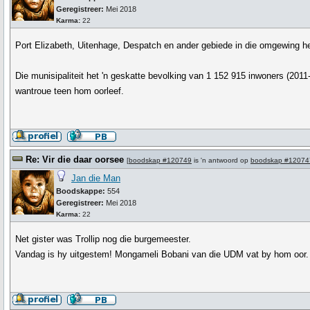
Geregistreer:
Mei 2018
Karma:
22
Port Elizabeth, Uitenhage, Despatch en ander gebiede in die omgewing he
Die munisipaliteit het 'n geskatte bevolking van 1 152 915 inwoners (201
wantroue teen hom oorleef.
Re: Vir die daar oorsee
[
boodskap #120749
is 'n antwoord op
boodskap #12074
Jan die Man
Boodskappe:
554
Geregistreer:
Mei 2018
Karma:
22
Net gister was Trollip nog die burgemeester.
Vandag is hy uitgestem! Mongameli Bobani van die UDM vat by hom oor.