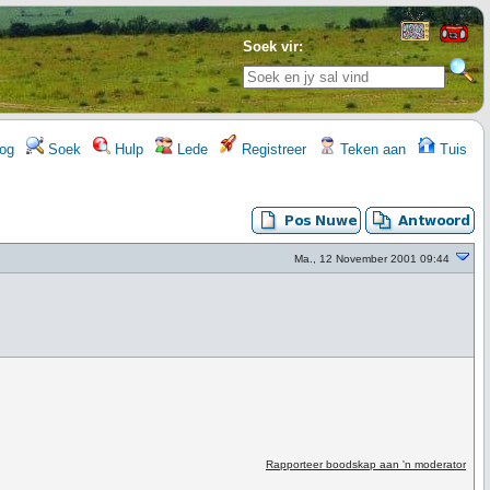
Soek vir:
og
Soek
Hulp
Lede
Registreer
Teken aan
Tuis
Ma., 12 November 2001 09:44
Rapporteer boodskap aan 'n moderator