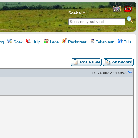
Soek vir:
og
Soek
Hulp
Lede
Registreer
Teken aan
Tuis
Di., 24 Julie 2001 09:48