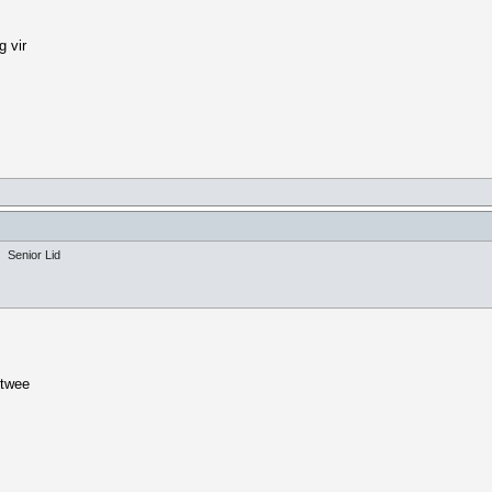
 vir
Senior Lid
 twee