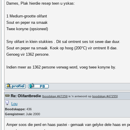
Dames, Plak hierdie resep teen u yskas:
1 Medium-grootte olifant
Sout en peper na smaak
Twee konyne (opsioneel)
Sny olifant in klein stukkies . Dit sal omtrent ses tot sewe dae duur.
Sout en peper na smaak. Kook op hoog (200°C) vir omtrent 8 dae.
Genoeg vir 1362 persone.
Indien meer as 1362 persone verwag word, voeg twee konyne by.
Re: Olifantbredie
[
boodskap #47259
is 'n antwoord op
boodskap #47255
]
Lou
Boodskappe:
436
Geregistreer:
Julie 2000
Amper soos die perd en haas pastei - gemaak van gelyke dele haas en p