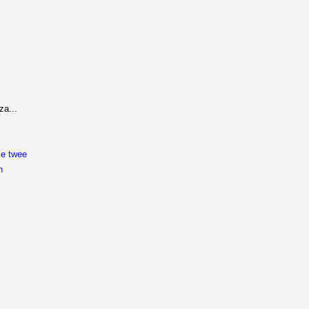
a...
ie twee
n