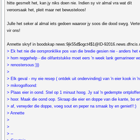
hitte gesmelt het, kan jy niks doen nie. Indien sy vir almal vra wat dít
veroorsaak het, pleit maar net bewusteloos!
Julle het seker al almal iets gedoen waaroor jy soos die dood swyg. Verte
vir ons!
Annette skryf in boodskap news:9jk55d$ogct4$1@ID-92016.news.dfncis.d
> Ek het nie die oorspronklike pos van die bredie gesien nie - anders het 
> hom reggehelp - die olifantstukke moet eers 'n week lank gemarineer wo
> renostersous:)))
>
> Elk geval - my eie resep ( ontdek uit ondervinding) van 'n eier kook in 'n
> mikrogolfoond:
> Plaas eier in oond. Stel op 1 minuut hoog. Jy sal 'n gedempte ontploffen
> hoor. Maak die oond oop. Skraap die eier en doppe van die kante, bo e
> af, verwyder die doppe, voeg sout en peper na smaak by en geniet!!:)
> Annette
>
>
> --