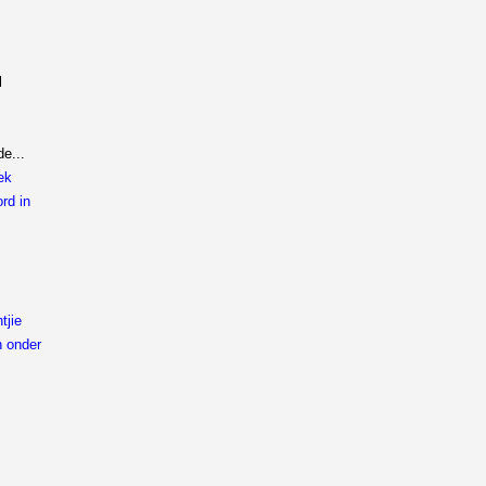
l
e...
ek
rd in
tjie
n onder