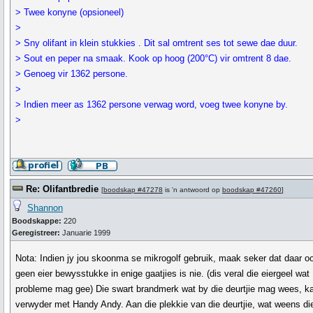
> Twee konyne (opsioneel)
>
> Sny olifant in klein stukkies . Dit sal omtrent ses tot sewe dae duur.
> Sout en peper na smaak. Kook op hoog (200°C) vir omtrent 8 dae.
> Genoeg vir 1362 persone.
>
> Indien meer as 1362 persone verwag word, voeg twee konyne by.
>
Re: Olifantbredie
[
boodskap #47278
is 'n antwoord op
boodskap #47260
]
Shannon
Boodskappe:
220
Geregistreer:
Januarie 1999
Nota: Indien jy jou skoonma se mikrogolf gebruik, maak seker dat daar o
geen eier bewysstukke in enige gaatjies is nie. (dis veral die eiergeel wat
probleme mag gee) Die swart brandmerk wat by die deurtjie mag wees, ka
verwyder met Handy Andy. Aan die plekkie van die deurtjie, wat weens di