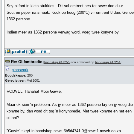
Sny olifant in klein stukkies . Dit sal omtrent ses tot sewe dae duur.
Sout en peper na smaak. Kook op hoog (200°C) vir omtrent 8 dae. Genoeg
1362 persone.
Indien meer as 1362 persone verwag word, voeg twee konyne by.
Re: Olifantbredie
[
boodskap #47255
is 'n antwoord op
boodskap #47254
]
plaasvark
Boodskappe:
200
Geregistreer:
Mei 2001
RODVEL! Hahaha! Mooi Gawie.
Maar ek sien 'n probleem. As jy meer as 1362 persone kry en jy voeg die
konyne by, dan word dit tog 'n konynbredie. Met twee konyne en net een
olifant?
"Gawie" skryf in boodskap news:3b5d4741.0@news1.mweb.co.za...