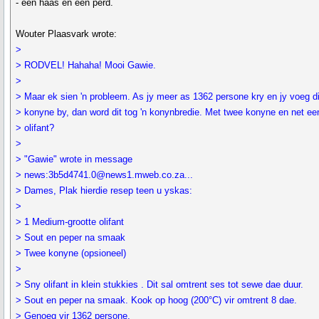
- een haas en een perd.
Wouter Plaasvark wrote:
>
> RODVEL! Hahaha! Mooi Gawie.
>
> Maar ek sien 'n probleem. As jy meer as 1362 persone kry en jy voeg d
> konyne by, dan word dit tog 'n konynbredie. Met twee konyne en net ee
> olifant?
>
> "Gawie" wrote in message
> news:3b5d4741.0@news1.mweb.co.za...
> Dames, Plak hierdie resep teen u yskas:
>
> 1 Medium-grootte olifant
> Sout en peper na smaak
> Twee konyne (opsioneel)
>
> Sny olifant in klein stukkies . Dit sal omtrent ses tot sewe dae duur.
> Sout en peper na smaak. Kook op hoog (200°C) vir omtrent 8 dae.
> Genoeg vir 1362 persone.