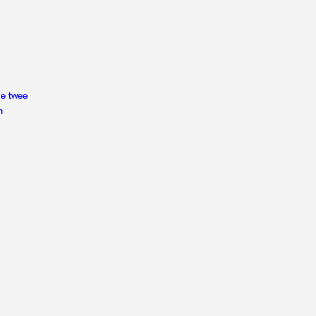
ie twee
n