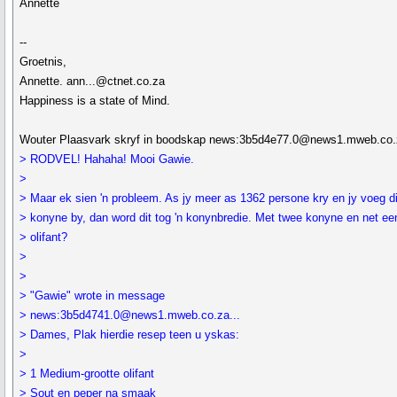
Annette
--
Groetnis,
Annette. ann...@ctnet.co.za
Happiness is a state of Mind.
Wouter Plaasvark skryf in boodskap news:3b5d4e77.0@news1.mweb.co.z
> RODVEL! Hahaha! Mooi Gawie.
>
> Maar ek sien 'n probleem. As jy meer as 1362 persone kry en jy voeg d
> konyne by, dan word dit tog 'n konynbredie. Met twee konyne en net ee
> olifant?
>
>
> "Gawie" wrote in message
> news:3b5d4741.0@news1.mweb.co.za...
> Dames, Plak hierdie resep teen u yskas:
>
> 1 Medium-grootte olifant
> Sout en peper na smaak