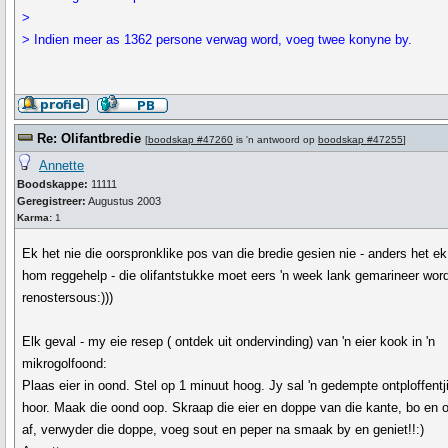
>
> Indien meer as 1362 persone verwag word, voeg twee konyne by.
Re: Olifantbredie
[
boodskap #47260
is 'n antwoord op
boodskap #47255
]
Annette
Boodskappe:
11111
Geregistreer:
Augustus 2003
Karma:
1
Ek het nie die oorspronklike pos van die bredie gesien nie - anders het ek
hom reggehelp - die olifantstukke moet eers 'n week lank gemarineer word
renostersous:)))
Elk geval - my eie resep ( ontdek uit ondervinding) van 'n eier kook in 'n
mikrogolfoond:
Plaas eier in oond. Stel op 1 minuut hoog. Jy sal 'n gedempte ontploffentj
hoor. Maak die oond oop. Skraap die eier en doppe van die kante, bo en 
af, verwyder die doppe, voeg sout en peper na smaak by en geniet!!:)