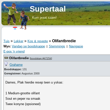
Supertaal
Kom praat saam!
»
»
»
Olifantbredie
Tuis
Lekker
Kos & resepte
Wys:
Vandag se boodskappe
::
Stemmings
::
Navigasie
E-pos 'n vriend
Olifantbredie
[
boodskap #47254
]
Grahame
Boodskappe:
131
Geregistreer:
Augustus 2000
Dames, Plak hierdie resep teen u yskas:
1 Medium-grootte olifant
Sout en peper na smaak
Twee konyne (opsioneel)